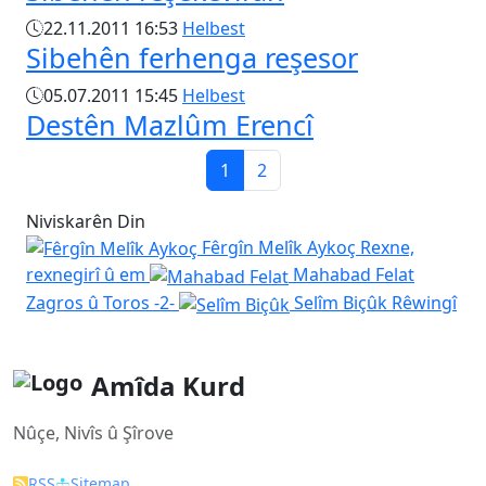
22.11.2011 16:53
Helbest
Sibehên ferhenga reşesor
05.07.2011 15:45
Helbest
Destên Mazlûm Erencî
1
2
Niviskarên Din
Fêrgîn Melîk Aykoç
Rexne,
rexnegirî û em
Mahabad Felat
Zagros û Toros -2-
Selîm Biçûk
Rêwingî
Amîda Kurd
Nûçe, Nivîs û Şîrove
RSS
Sitemap