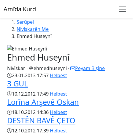
Amîda Kurd
Serûpel
Nivîskarên Me
Ehmed Huseynî
Ehmed Huseynî
Nivîskar
·
ehmedhuseyni
·
Peyam Bişîne
23.01.2013 17:57
Helbest
3 GUL
10.12.2012 17:49
Helbest
Lorîna Arşevê Oskan
18.10.2012 14:36
Helbest
DESTÊN BAVÊ ÇETO
12.10.2012 17:39
Helbest