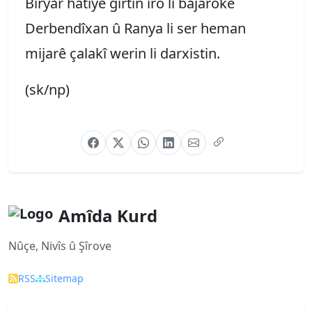
Biryar hatiye girtin îro li bajarokê
Derbendîxan û Ranya li ser heman
mijarê çalakî werin li darxistin.
(sk/np)
Amîda Kurd
Nûçe, Nivîs û Şîrove
RSS
Sitemap