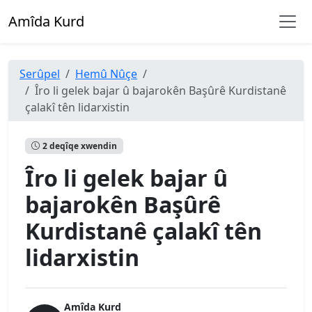
Amîda Kurd
Serûpel
Hemû Nûçe
Îro li gelek bajar û bajarokên Başûrê Kurdistanê
çalakî tên lidarxistin
2 deqîqe xwendin
Îro li gelek bajar û
bajarokên Başûrê
Kurdistanê çalakî tên
lidarxistin
Amîda Kurd