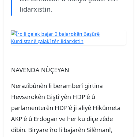
lidarxistin.
NAVENDA NÛÇEYAN
Nerazîbûnên li beramberî girtina
Hevserokên Giştî yên HDP'ê û
parlamenterên HDP'ê ji aliyê Hikûmeta
AKP'ê û Erdogan ve her ku diçe zêde
dibin. Biryare îro li bajarên Silêmanî,