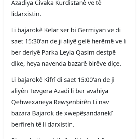
Azadiya Civaka Kurdistanê ve tê
lidarxistin.
Li bajarokê Kelar ser bi Germiyan ve di
saet 15:30'an de ji aliyê gelê herêmê ve li
ber deriyê Parka Leyla Qasim destpê
dike, heya navenda bazarê birêve diçe.
Li bajarokê Kifrî di saet 15:00'an de ji
aliyên Tevgera Azadî li ber avahiya
Qehwexaneya Rewşenbirên Li nav
bazara Bajarok de xwepêşandanekî
berfireh tê li darxistin.