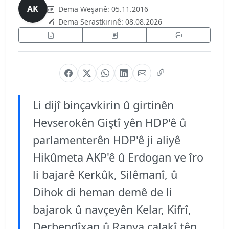
AK
Dema Weşanê:
05.11.2016
Dema Serastkirinê:
08.08.2026
Li dijî binçavkirin û girtinên
Hevserokên Giştî yên HDP'ê û
parlamenterên HDP'ê ji aliyê
Hikûmeta AKP'ê û Erdogan ve îro
li bajarê Kerkûk, Silêmanî, û
Dihok di heman demê de li
bajarok û navçeyên Kelar, Kifrî,
Derbendîxan û Ranya çalakî tên