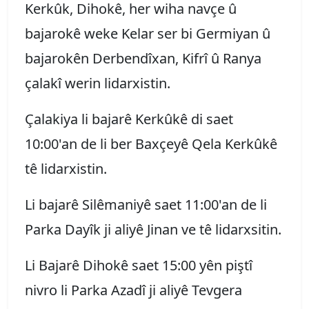
Kerkûk, Dihokê, her wiha navçe û
bajarokê weke Kelar ser bi Germiyan û
bajarokên Derbendîxan, Kifrî û Ranya
çalakî werin lidarxistin.
Çalakiya li bajarê Kerkûkê di saet
10:00'an de li ber Baxçeyê Qela Kerkûkê
tê lidarxistin.
Li bajarê Silêmaniyê saet 11:00'an de li
Parka Dayîk ji aliyê Jinan ve tê lidarxsitin.
Li Bajarê Dihokê saet 15:00 yên piştî
nivro li Parka Azadî ji aliyê Tevgera