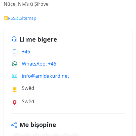
Nûçe, Nivîs û Şîrove
RSS
Sitemap
Li me bigere
+46
WhatsApp: +46
info@amidakurd.net
Swêd
Swêd
Me bişopîne