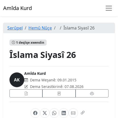
Amîda Kurd
Serûpel
Hemû Nûçe
Îslama Siyasî 26
1 deqîqe xwendin
Îslama Siyasî 26
Amîda Kurd
AK
Dema Weşanê:
09.01.2015
Dema Serastkirinê:
07.08.2026