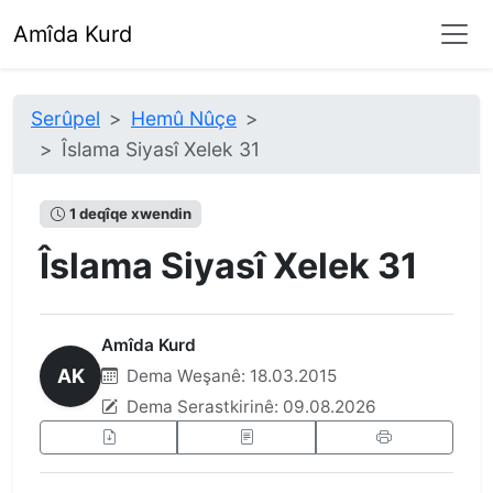
Amîda Kurd
Serûpel
Hemû Nûçe
Îslama Siyasî Xelek 31
1 deqîqe xwendin
Îslama Siyasî Xelek 31
Amîda Kurd
AK
Dema Weşanê:
18.03.2015
Dema Serastkirinê:
09.08.2026