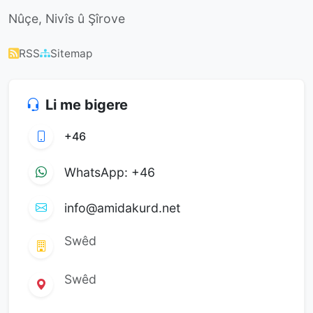
Nûçe, Nivîs û Şîrove
RSS
Sitemap
Li me bigere
+46
WhatsApp: +46
info@amidakurd.net
Swêd
Swêd