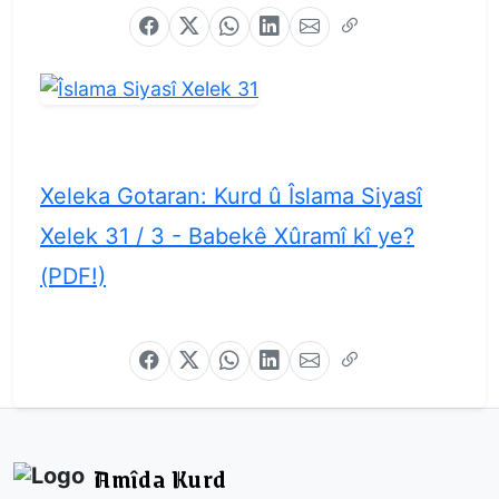
Xeleka Gotaran: Kurd û Îslama Siyasî
Xelek 31 / 3 - Babekê Xûramî kî ye?
(PDF!)
Amîda Kurd