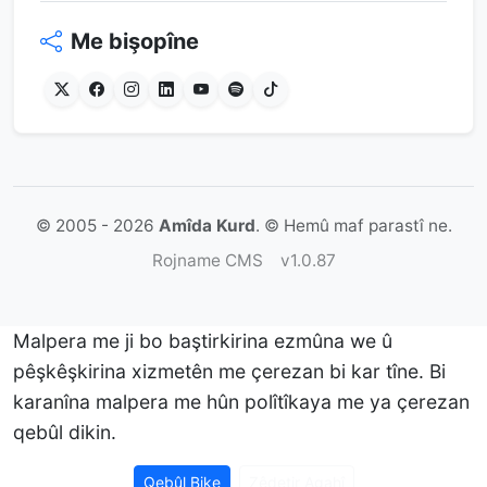
Me bişopîne
© 2005 - 2026
Amîda Kurd
. © Hemû maf parastî ne.
Rojname CMS
v1.0.87
Malpera me ji bo baştirkirina ezmûna we û
pêşkêşkirina xizmetên me çerezan bi kar tîne. Bi
karanîna malpera me hûn polîtîkaya me ya çerezan
qebûl dikin.
Qebûl Bike
Zêdetir Agahî