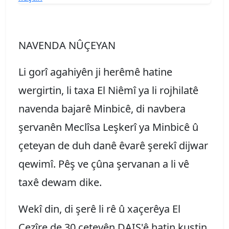
NAVENDA NÛÇEYAN
Li gorî agahiyên ji herêmê hatine
wergirtin, li taxa El Niêmî ya li rojhilatê
navenda bajarê Minbicê, di navbera
şervanên Meclîsa Leşkerî ya Minbicê û
çeteyan de duh danê êvarê şerekî dijwar
qewimî. Pêş ve çûna şervanan a li vê
taxê dewam dike.
Wekî din, di şerê li rê û xaçerêya El
Cezîre de 30 çeteyên DAIŞ'ê hatin kuştin.