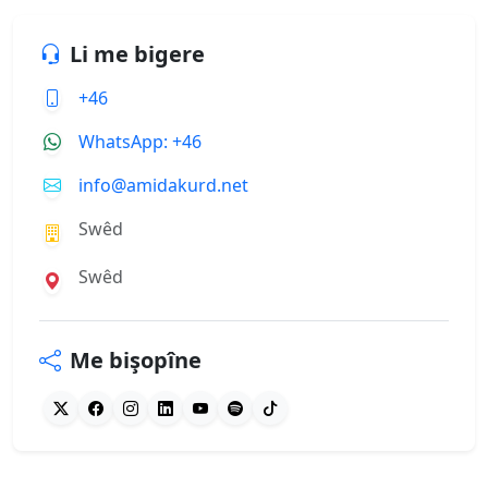
Li me bigere
+46
WhatsApp: +46
info@amidakurd.net
Swêd
Swêd
Me bişopîne