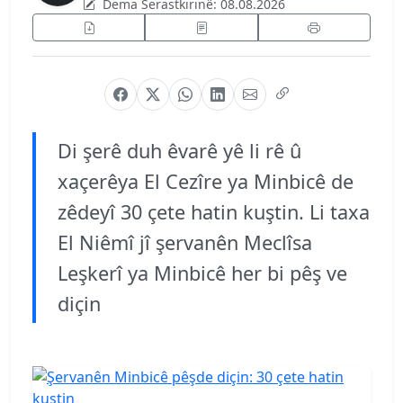
Dema Serastkirinê:
08.08.2026
Di şerê duh êvarê yê li rê û
xaçerêya El Cezîre ya Minbicê de
zêdeyî 30 çete hatin kuştin. Li taxa
El Niêmî jî şervanên Meclîsa
Leşkerî ya Minbicê her bi pêş ve
diçin