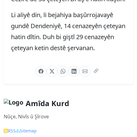
Li aliyê din, li bejahiya başûrrojavayê
gundê Dendeniyê, 14 cenazeyên çeteyan
hatin dîtin. Duh bi giştî 29 cenazeyên
çeteyan ketin destê şervanan.
Amîda Kurd
Nûçe, Nivîs û Şîrove
RSS
Sitemap