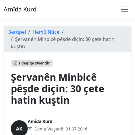
Amîda Kurd
Serûpel
Hemû Nûçe
Şervanên Minbicê pêşde diçin: 30 çete hatin
kuştin
1 deqîqe xwendin
Şervanên Minbicê
pêşde diçin: 30 çete
hatin kuştin
Amîda Kurd
AK
Dema Weşanê:
31.07.2016