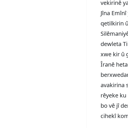
vekirinê y
Jîna Emînî 
qetilkirin 
Silêmaniyê
dewleta Tir
xwe kir û g
Îranê heta
berxwedan
avakirina 
rêyeke ku 
bo vê jî d
cihekî kom