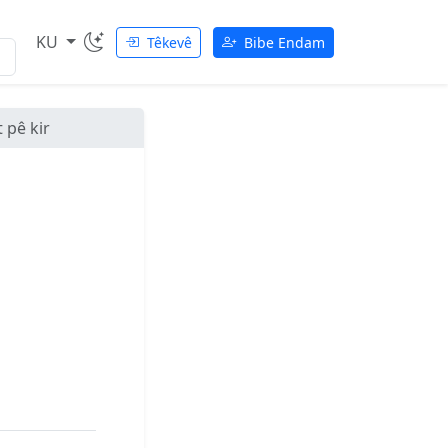
KU
Têkevê
Bibe Endam
 pê kir