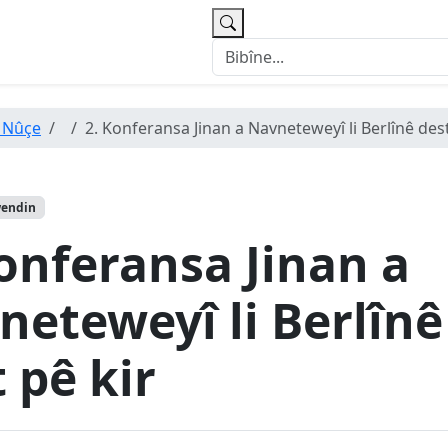
 Nûçe
2. Konferansa Jinan a Navneteweyî li Berlînê dest
wendin
Konferansa Jinan a
neteweyî li Berlînê
 pê kir