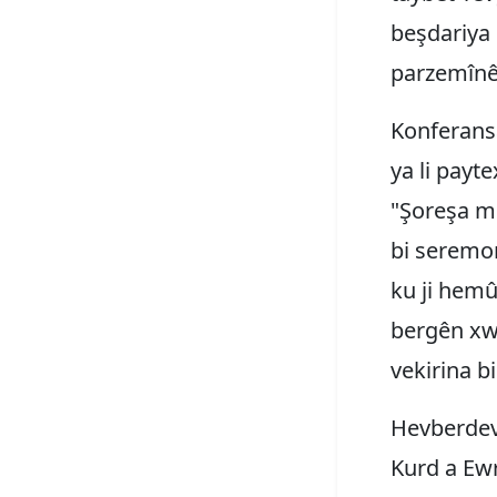
beşdariya 
parzemînê 
Konferansa
ya li payt
"Şoreşa me:
bi seremon
ku ji hemû
bergên xw
vekirina bi
Hevberdevk
Kurd a Ewr