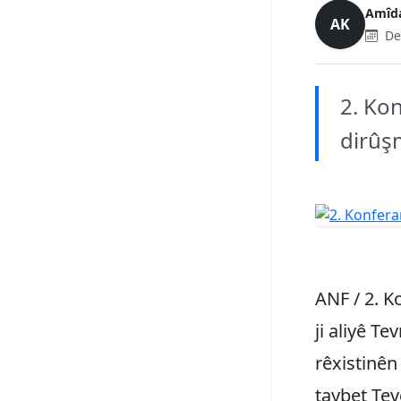
Amîd
AK
De
2. Kon
dirûşm
ANF / 2. K
ji aliyê T
rêxistinên 
taybet Tevg