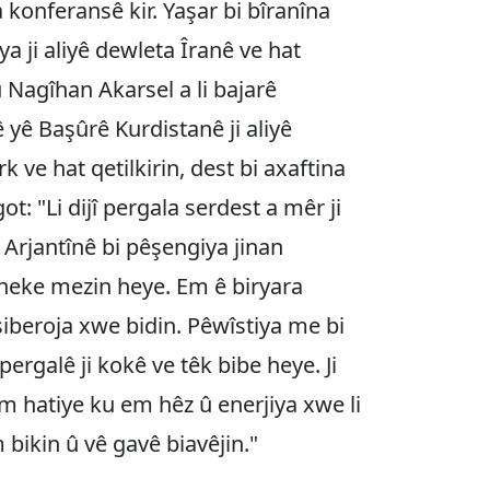
a konferansê kir. Yaşar bi bîranîna
ya ji aliyê dewleta Îranê ve hat
û Nagîhan Akarsel a li bajarê
 yê Başûrê Kurdistanê ji aliyê
k ve hat qetilkirin, dest bi axaftina
ot: "Li dijî pergala serdest a mêr ji
 Arjantînê bi pêşengiya jinan
eke mezin heye. Em ê biryara
siberoja xwe bidin. Pêwîstiya me bi
pergalê ji kokê ve têk bibe heye. Ji
em hatiye ku em hêz û enerjiya xwe li
 bikin û vê gavê biavêjin."