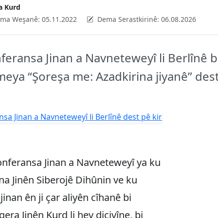
a Kurd
ma Weşanê:
05.11.2022
Dema Serastkirinê:
06.08.2026
feransa Jinan a Navneteweyî li Berlînê b
eya “Şoreşa me: Azadkirina jiyanê” dest
onferansa Jinan a Navneteweyî ya ku
evna Jinên Siberojê Dihûnin ve ku
jinan ên ji çar aliyên cîhanê bi
era Jinên Kurd li hev dicivîne, bi