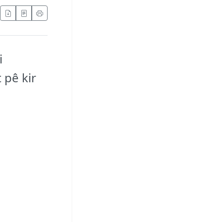
i
 pê kir