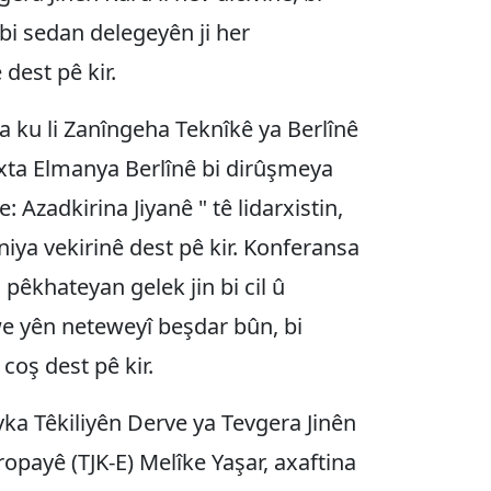
bi sedan delegeyên ji her
dest pê kir.
 ku li Zanîngeha Teknîkê ya Berlînê
exta Elmanya Berlînê bi dirûşmeya
 Azadkirina Jiyanê " tê lidarxistin,
iya vekirinê dest pê kir. Konferansa
 pêkhateyan gelek jin bi cil û
e yên neteweyî beşdar bûn, bi
 coş dest pê kir.
a Têkiliyên Derve ya Tevgera Jinên
opayê (TJK-E) Melîke Yaşar, axaftina