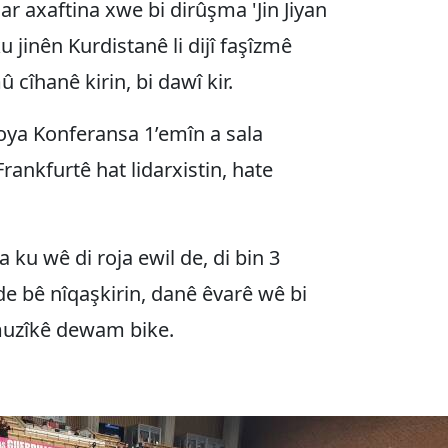
ar axaftina xwe bi dirûşma 'Jin Jiyan
u jinên Kurdistanê li dijî faşîzmê
 cîhanê kirin, bi dawî kir.
oya Konferansa 1’emîn a sala
Frankfurtê hat lidarxistin, hate
 ku wê di roja ewil de, di bin 3
e bê nîqaşkirin, danê êvarê wê bi
uzîkê dewam bike.