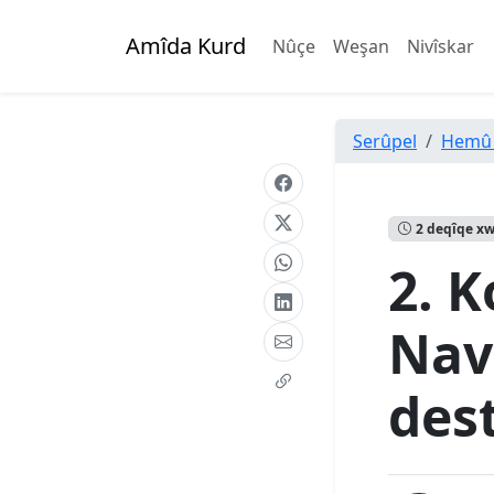
Amîda Kurd
Nûçe
Weşan
Nivîskar
Serûpel
Hemû
2 deqîqe x
2. 
Nav
dest