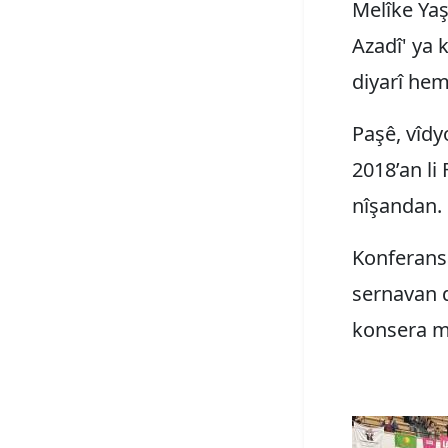
Melîke Yaş
Azadî' ya k
diyarî hemû
Paşê, vîdy
2018’an li 
nîşandan.
Konferansa
sernavan d
konsera m