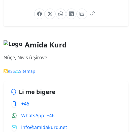
Amîda Kurd
Nûçe, Nivîs û Şîrove
RSS
Sitemap
Li me bigere
+46
WhatsApp: +46
info@amidakurd.net