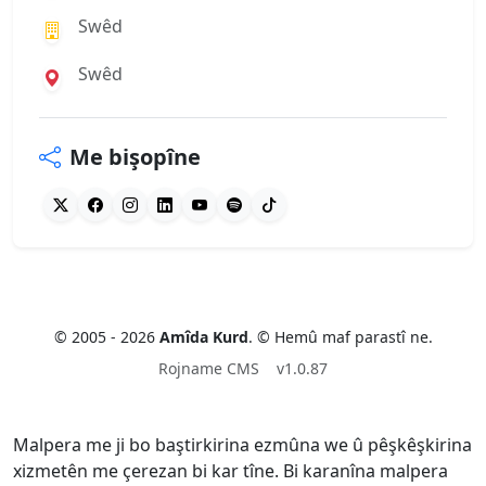
Swêd
Swêd
Me bişopîne
© 2005 - 2026
Amîda Kurd
. © Hemû maf parastî ne.
Rojname CMS
v1.0.87
Malpera me ji bo baştirkirina ezmûna we û pêşkêşkirina
xizmetên me çerezan bi kar tîne. Bi karanîna malpera