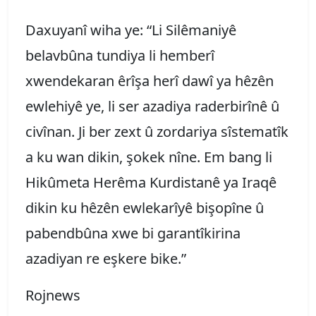
Daxuyanî wiha ye: “Li Silêmaniyê
belavbûna tundiya li hemberî
xwendekaran êrîşa herî dawî ya hêzên
ewlehiyê ye, li ser azadiya raderbirînê û
civînan. Ji ber zext û zordariya sîstematîk
a ku wan dikin, şokek nîne.
Em bang li
Hikûmeta Herêma Kurdistanê ya Iraqê
dikin ku hêzên ewlekarîyê bişopîne û
pabendbûna xwe bi garantîkirina
azadiyan re eşkere bike.
”
Rojnews