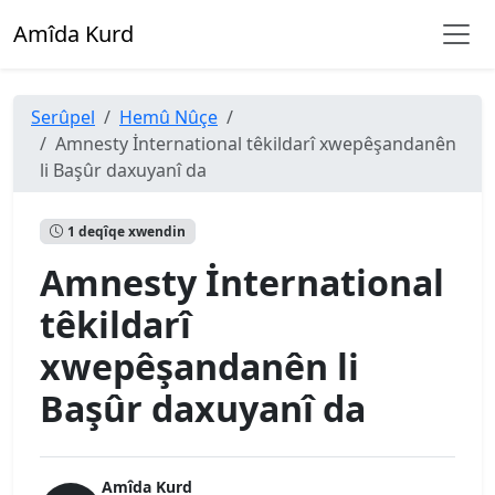
Amîda Kurd
Serûpel
Hemû Nûçe
Amnesty İnternational têkildarî xwepêşandanên
li Başûr daxuyanî da
1 deqîqe xwendin
Amnesty İnternational
têkildarî
xwepêşandanên li
Başûr daxuyanî da
Amîda Kurd