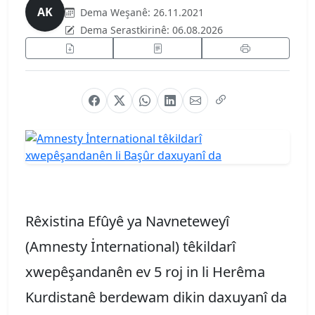
AK
Dema Weşanê:
26.11.2021
Dema Serastkirinê:
06.08.2026
Rêxistina Efûyê ya Navneteweyî
(Amnesty İnternational) têkildarî
xwepêşandanên ev 5 roj in li Herêma
Kurdistanê berdewam dikin daxuyanî da