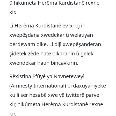
û hikûmeta Herêma Kurdistanê rexne
kir.
Li Herêma Kurdistanê ev 5 roj in
xwepêşdana xwedekar û welatiyan
berdewam dike. Li dijî xwepêşanderan
şîdetek zêde hate bikaranîn û gelek
xwendekar hatin binçavkirin.
Rêxistina Efûyê ya Navneteweyî
(Amnesty İnternational) bi daxuyaniyekê
ku li ser hesabê xwe yê twitterê parve
kir, hikûmeta Herêma Kurdistanê rexne
kir.