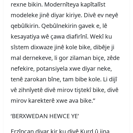
rexne bikin. Modernîteya kapîtalîst
modeleke jinê diyar kiriye. Divê ev neyê
qebûlkirin. Qebûlnekirin gavek e, lê
kesayatiya wê çawa diafirînî. Wekî ku
sîstem dixwaze jinê kole bike, dibêje ji
mal dernekeve, li gor zilaman biçe, zêde
nefekire, potansiyela xwe diyar neke,
tenê zarokan bîne, tam bibe kole. Li dijî
vê zihnîyetê divê mirov tiştekî bike, divê
mirov karekterê xwe ava bike.’’
‘BERXWEDAN HEWCE YE’
Erzîncan diyar kir ku divê Kurd û jina