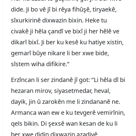
dide. Ji bo vê jî bi rêya fihûşê, tiryaekê,
sîxurkirinê dixwazin bixin. Heke tu
civakê ji hêla çandî ve bixî ji her hêlê ve
dikarî bixî. Ji ber ku kesê ku hatiye xistin,
gemarî bûye nikare li ber xwe bide,
sîstem wiha difikire.’’
Erzîncan li ser zindanê jî got: ‘’Li hêla dî bi
hezaran mirov, siyasetmedar, heval,
dayik, jin û zarokên me li zindananê ne.
Armanca wan ew e ku tevgerê vemirînin,
qels bikin. Di şexsê wan kesan de ku li
ber xwe didin dixwazin azadiyê