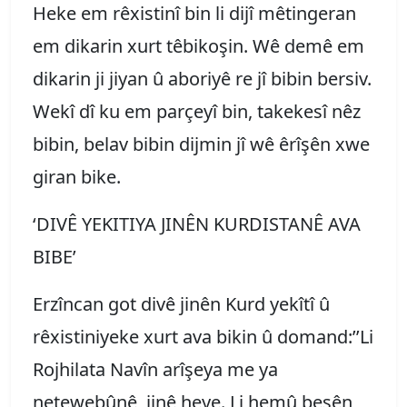
Heke em rêxistinî bin li dijî mêtingeran
em dikarin xurt têbikoşin. Wê demê em
dikarin ji jiyan û aboriyê re jî bibin bersiv.
Wekî dî ku em parçeyî bin, takekesî nêz
bibin, belav bibin dijmin jî wê êrîşên xwe
giran bike.
‘DIVÊ YEKITIYA JINÊN KURDISTANÊ AVA
BIBE’
Erzîncan got divê jinên Kurd yekîtî û
rêxistiniyeke xurt ava bikin û domand:’’Li
Rojhilata Navîn arîşeya me ya
netewebûnê, jinê heye. Li hemû beşên