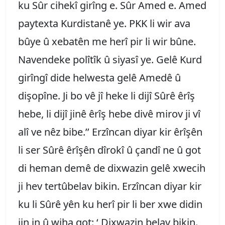
ku Sûr cihekî girîng e. Sûr Amed e. Amed
paytexta Kurdistanê ye. PKK li wir ava
bûye û xebatên me herî pir li wir bûne.
Navendeke polîtîk û siyasî ye. Gelê Kurd
girîngî dide helwesta gelê Amedê û
dişopîne. Ji bo vê jî heke li dijî Sûrê êrîş
hebe, li dijî jinê êrîş hebe divê mirov ji vî
alî ve nêz bibe.’’ Erzîncan diyar kir êrîşên
li ser Sûrê êrîşên dîrokî û çandî ne û got
di heman demê de dixwazin gelê xwecih
ji hev tertûbelav bikin. Erzîncan diyar kir
ku li Sûrê yên ku herî pir li ber xwe didin
jin in û wiha got: ‘ Dixwazin belav bikin.