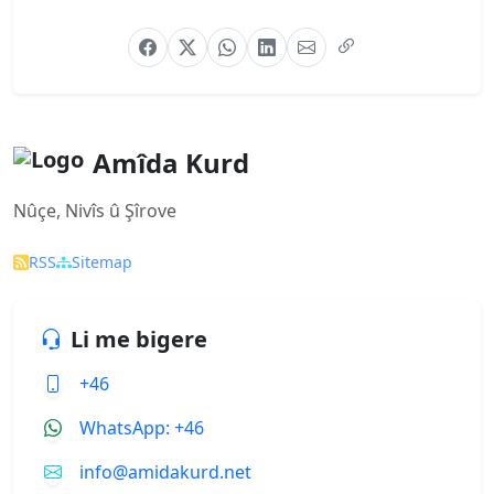
Amîda Kurd
Nûçe, Nivîs û Şîrove
RSS
Sitemap
Li me bigere
+46
WhatsApp: +46
info@amidakurd.net