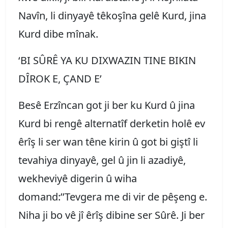
Navîn, li dinyayê têkoşîna gelê Kurd, jina
Kurd dibe mînak.
‘BI SÛRÊ YA KU DIXWAZIN TINE BIKIN
DÎROK E, ÇAND E’
Besê Erzîncan got ji ber ku Kurd û jina
Kurd bi rengê alternatîf derketin holê ev
êrîş li ser wan têne kirin û got bi giştî li
tevahiya dinyayê, gel û jin li azadiyê,
wekheviyê digerin û wiha
domand:’’Tevgera me di vir de pêşeng e.
Niha ji bo vê jî êrîş dibine ser Sûrê. Ji ber