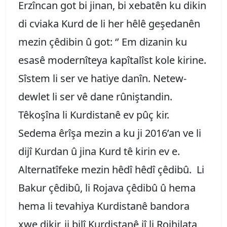
Erzîncan got bi jinan, bi xebatên ku dikin
di cviaka Kurd de li her hêlê geşedanên
mezin çêdibin û got: ‘’ Em dizanin ku
esasê modernîteya kapîtalîst kole kirine.
Sîstem li ser ve hatiye danîn. Netew-
dewlet li ser vê dane rûniştandin.
Têkoşîna li Kurdistanê ev pûç kir.
Sedema êrîşa mezin a ku ji 2016’an ve li
dijî Kurdan û jina Kurd tê kirin ev e.
Alternatîfeke mezin hêdî hêdî çêdibû. Li
Bakur çêdibû, li Rojava çêdibû û hema
hema li tevahiya Kurdistanê bandora
xwe dikir, ji bilî Kurdistanê jî li Rojhilata