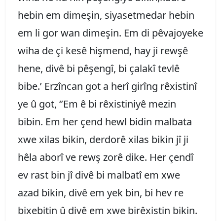
hebin em dimeşin, siyasetmedar hebin
em li gor wan dimeşin. Em di pêvajoyeke
wiha de çi kesê hişmend, hay ji rewşê
hene, divê bi pêşengî, bi çalakî tevlê
bibe.’ Erzîncan got a herî girîng rêxistinî
ye û got, ‘’Em ê bi rêxistiniyê mezin
bibin. Em her çend hewl bidin malbata
xwe xilas bikin, derdorê xilas bikin jî ji
hêla aborî ve rewş zorê dike. Her çendî
ev rast bin jî divê bi malbatî em xwe
azad bikin, divê em yek bin, bi hev re
bixebitin û divê em xwe birêxistin bikin.