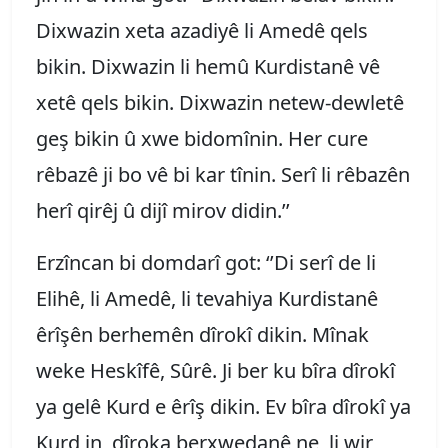
Dixwazin xeta azadiyê li Amedê qels
bikin. Dixwazin li hemû Kurdistanê vê
xetê qels bikin. Dixwazin netew-dewletê
geş bikin û xwe bidomînin. Her cure
rêbazê ji bo vê bi kar tînin. Serî li rêbazên
herî qirêj û dijî mirov didin.’’
Erzîncan bi domdarî got: ‘’Di serî de li
Elihê, li Amedê, li tevahiya Kurdistanê
êrîşên berhemên dîrokî dikin. Mînak
weke Heskîfê, Sûrê. Ji ber ku bîra dîrokî
ya gelê Kurd e êrîş dikin. Ev bîra dîrokî ya
Kurd in, dîroka berxwedanê ne, li wir