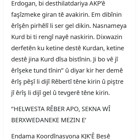
Erdogan, bi desthilatdariya AKP’ê
faşîzmeke giran tê avakirin. Em dibînin
êrîşên pirhêlî li ser gel dikin. Nasnameya
Kurd bi ti rengî nayê naskirin. Dixwazin
derfetên ku ketine destê Kurdan, ketine
destê jina Kurd dîsa bistînin. Ji bo vê jî
êrîşeke tund tînin’’ û diyar kir her demê
êrîş pêşî li dijî Rêbertî têne kirin û piştre
jî êrîş li dijî gel û tevgerê têne kirin.
‘’HELWESTA RÊBER APO, SEKNA WÎ
BERXWEDANEKE MEZIN E’
Endama Koordînasyona KJK’Ê Besê