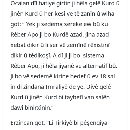
Ocalan dîl hatiye girtin ji hêla gelê Kurd û
jinên Kurd û her kesî ve tê zanîn û wiha
got: ‘’ Yek ji sedema sereke ew bû ku
Rêber Apo ji bo Kurdê azad, jina azad
xebat dikir û li ser vê zemînê rêxistinî
dikir û têdikoşî. A dî jî ji bo sîstema
Rêber Apo, ji hêla jiyanê ve alternatîf bû.
Ji bo vê sedemê kirine hedef û ev 18 sal
in di zindana Imraliyê de ye. Divê gelê
Kurd û jinên Kurd bi taybetî van salên
dawî binirxînin.’’
Erzîncan got, ‘’Li Tirkiyê bi pêşengiya