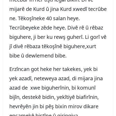
mijarê de Kurd û jina Kurd xwedî tecrûbe
ne. Têkoşîneke 40 salan heye.
Tecrûbeyeke zêde heye. Divê rê û rêbaz
biguhere, ji ber ku rewş guherî. Li gorî vê
jî divê rêbaza têkoşînê biguhere,xurt
bibe û dewlemend bibe.
Erzîncan got heke her takekes, yek bi
yek azadî, neteweya azad, di mijara jina
azad de xwe biguherînin, bi komunî
bijîn, destekê bidin, yekîtiyê biafirînin,
hevrêyên jin bi pêş bixin mirov dikare
encamekê bistîne û giringiya