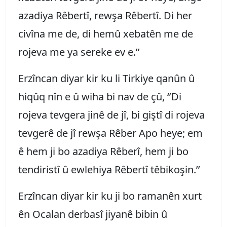
azadiya Rêbertî, rewşa Rêbertî. Di her
civîna me de, di hemû xebatên me de
rojeva me ya sereke ev e.’’
Erzîncan diyar kir ku li Tirkiye qanûn û
hiqûq nîn e û wiha bi nav de çû, ‘’Di
rojeva tevgera jinê de jî, bi giştî di rojeva
tevgerê de jî rewşa Rêber Apo heye; em
ê hem ji bo azadiya Rêberî, hem ji bo
tendiristî û ewlehiya Rêbertî têbikoşin.’’
Erzîncan diyar kir ku ji bo ramanên xurt
ên Ocalan derbasî jiyanê bibin û