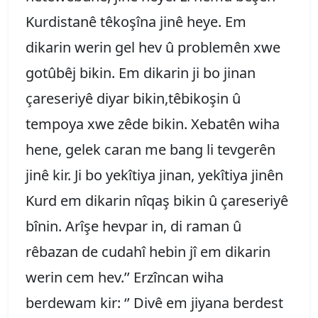
Kurdistanê têkoşîna jinê heye. Em
dikarin werin gel hev û problemên xwe
gotûbêj bikin. Em dikarin ji bo jinan
çareseriyê diyar bikin,têbikoşin û
tempoya xwe zêde bikin. Xebatên wiha
hene, gelek caran me bang li tevgerên
jinê kir. Ji bo yekîtiya jinan, yekîtiya jinên
Kurd em dikarin nîqaş bikin û çareseriyê
bînin. Arîşe hevpar in, di raman û
rêbazan de cudahî hebin jî em dikarin
werin cem hev.’’ Erzîncan wiha
berdewam kir: ‘’ Divê em jiyana berdest