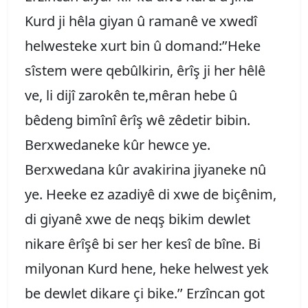
Kurd ji hêla giyan û ramanê ve xwedî
helwesteke xurt bin û domand:’’Heke
sîstem were qebûlkirin, êrîş ji her hêlê
ve, li dijî zarokên te,mêran hebe û
bêdeng bimînî êrîş wê zêdetir bibin.
Berxwedaneke kûr hewce ye.
Berxwedana kûr avakirina jiyaneke nû
ye. Heeke ez azadiyê di xwe de biçênim,
di giyanê xwe de neqş bikim dewlet
nikare êrîşê bi ser her kesî de bîne. Bi
milyonan Kurd hene, heke helwest yek
be dewlet dikare çi bike.’’ Erzîncan got