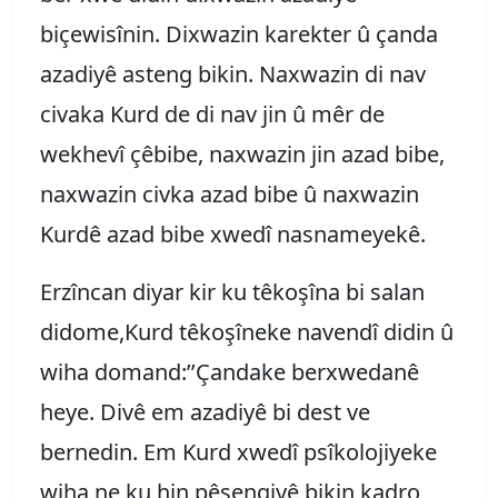
biçewisînin. Dixwazin karekter û çanda
azadiyê asteng bikin. Naxwazin di nav
civaka Kurd de di nav jin û mêr de
wekhevî çêbibe, naxwazin jin azad bibe,
naxwazin civka azad bibe û naxwazin
Kurdê azad bibe xwedî nasnameyekê.
Erzîncan diyar kir ku têkoşîna bi salan
didome,Kurd têkoşîneke navendî didin û
wiha domand:’’Çandake berxwedanê
heye. Divê em azadiyê bi dest ve
bernedin. Em Kurd xwedî psîkolojiyeke
wiha ne ku hin pêşengiyê bikin,kadro