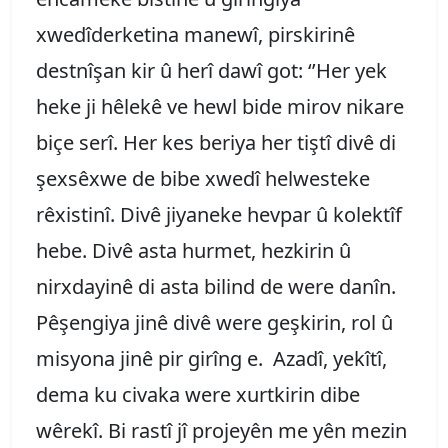
xwedîderketina manewî, pirskirinê
destnîşan kir û herî dawî got: ‘’Her yek
heke ji hêlekê ve hewl bide mirov nikare
biçe serî. Her kes beriya her tiştî divê di
şexsêxwe de bibe xwedî helwesteke
rêxistinî. Divê jiyaneke hevpar û kolektîf
hebe. Divê asta hurmet, hezkirin û
nirxdayinê di asta bilind de were danîn.
Pêşengiya jinê divê were geşkirin, rol û
misyona jinê pir girîng e. Azadî, yekîtî,
dema ku civaka were xurtkirin dibe
wêrekî. Bi rastî jî projeyên me yên mezin