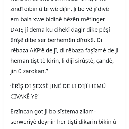
zindî dibin û bi wê dijîn. Ji bo vê jî divê
em bala xwe bidinê hêzên mêtinger
DAIŞ jî dema ku cihekî dagir dike pêşî
êrîşê dibe ser berhemên dîrokê. Di
rêbaza AKP’ê de jî, di rêbaza faşîzmê de jî
heman tişt tê kirin, li dijî sirûştê, çandê,
jin û zarokan.’’
‘ÊRÎŞ DI ŞEXSÊ JINÊ DE LI DIJÎ HEMÛ
CIVAKÊ YE’
Erzîncan got ji bo sîstema zilam-
serweriyê deynin her tiştî dikarin bikin û