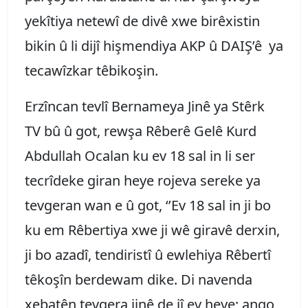
yekîtiya netewî de divê xwe birêxistin
bikin û li dijî hişmendiya AKP û DAIŞ’ê ya
tecawîzkar têbikoşin.
Erzîncan tevlî Bernameya Jinê ya Stêrk
TV bû û got, rewşa Rêberê Gelê Kurd
Abdullah Ocalan ku ev 18 sal in li ser
tecrîdeke giran heye rojeva sereke ya
tevgeran wan e û got, ‘’Ev 18 sal in ji bo
ku em Rêbertiya xwe ji wê giravê derxin,
ji bo azadî, tendiristî û ewlehiya Rêbertî
têkoşîn berdewam dike. Di navenda
xebatên tevgera jinê de jî ev heye; ango