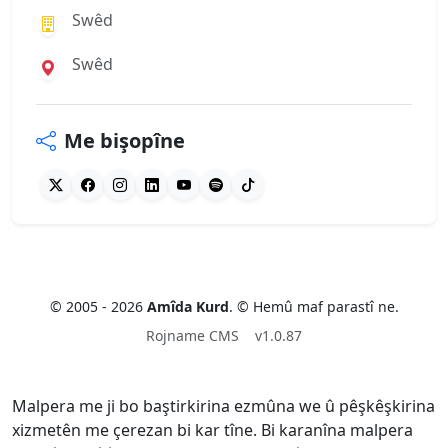
Swêd
Swêd
Me bişopîne
© 2005 - 2026
Amîda Kurd
. © Hemû maf parastî ne.
Rojname CMS
v1.0.87
Malpera me ji bo baştirkirina ezmûna we û pêşkêşkirina
xizmetên me çerezan bi kar tîne. Bi karanîna malpera