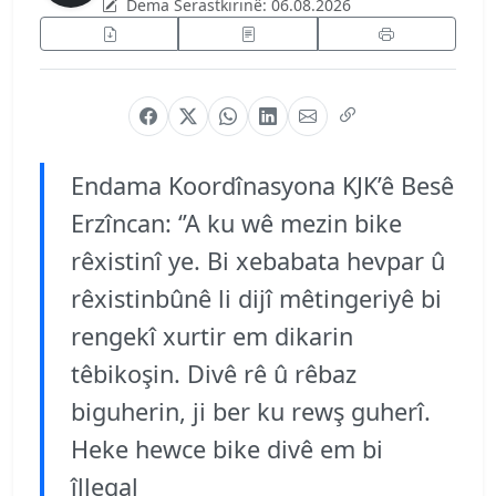
Dema Serastkirinê:
06.08.2026
Endama Koordînasyona KJK’ê Besê
Erzîncan: ‘’A ku wê mezin bike
rêxistinî ye. Bi xebabata hevpar û
rêxistinbûnê li dijî mêtingeriyê bi
rengekî xurtir em dikarin
têbikoşin. Divê rê û rêbaz
biguherin, ji ber ku rewş guherî.
Heke hewce bike divê em bi
îllegal