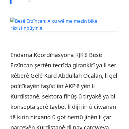
Endama Koordînasyona KJK’ê Besê
Erzîncan şertên tecrîda girankirî ya li ser
Rêberê Gelê Kurd Abdullah Ocalan, li gel
polîtîkayên faşîst ên AKP’ê yên li
Kurdistanê, sektora fihûş û tiryakê ya bi
konsepta şerê taybet li dijî jin û ciwanan
tê kirin nirxand û got hemû jinên li çar
parçeyên Kurdistanê di nav çarçweya