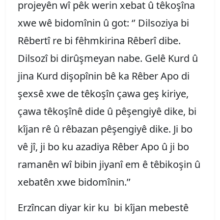
projeyên wî pêk werin xebat û têkoşîna
xwe wê bidomînin û got: ‘’ Dilsoziya bi
Rêbertî re bi fêhmkirina Rêberî dibe.
Dilsozî bi dirûşmeyan nabe. Gelê Kurd û
jina Kurd dişopînin bê ka Rêber Apo di
şexsê xwe de têkoşîn çawa geş kiriye,
çawa têkoşînê dide û pêşengiyê dike, bi
kîjan rê û rêbazan pêşengiyê dike. Ji bo
vê jî, ji bo ku azadiya Rêber Apo û ji bo
ramanên wî bibin jiyanî em ê têbikoşin û
xebatên xwe bidomînin.’’
Erzîncan diyar kir ku bi kîjan mebestê