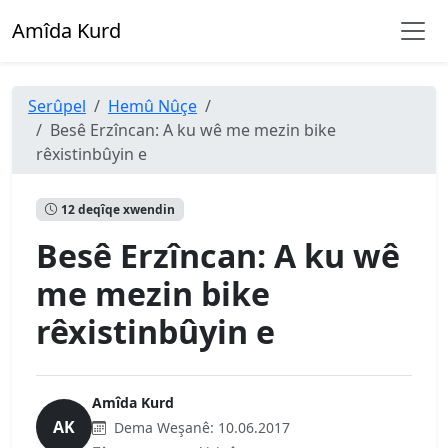
Amîda Kurd
Serûpel
Hemû Nûçe
Besê Erzîncan: A ku wê me mezin bike
rêxistinbûyin e
12 deqîqe xwendin
Besê Erzîncan: A ku wê
me mezin bike
rêxistinbûyin e
Amîda Kurd
AK
Dema Weşanê:
10.06.2017