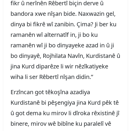
fikr û nerînên Rêbertî biçin derve û
bandora xwe nîşan bide. Naxwazin gel,
dinya bi fikrê wî zanibin. Çima? Ji ber ku
ramanên wî alternatîf in, ji bo ku
ramanên wî ji bo dinyayeke azad in û ji
bo dinyayê, Rojhilata Navîn, Kurdistanê û
jina Kurd diparêze li wir nêzîkatiyeke
wiha li ser Rêbertî nîşan didin.’’
Erzîncan got têkoşîna azadiya
Kurdistanê bi pêşengiya jina Kurd pêk tê
û got dema ku mirov li dîroka rêxistinê jî
binere, mirov wê bibîne ku paralelî vê