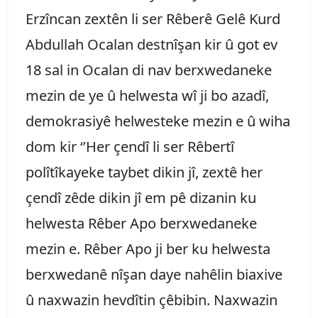
Erzîncan zextên li ser Rêberê Gelê Kurd
Abdullah Ocalan destnîşan kir û got ev
18 sal in Ocalan di nav berxwedaneke
mezin de ye û helwesta wî ji bo azadî,
demokrasiyê helwesteke mezin e û wiha
dom kir ‘’Her çendî li ser Rêbertî
polîtîkayeke taybet dikin jî, zextê her
çendî zêde dikin jî em pê dizanin ku
helwesta Rêber Apo berxwedaneke
mezin e. Rêber Apo ji ber ku helwesta
berxwedanê nîşan daye nahêlin biaxive
û naxwazin hevdîtin çêbibin. Naxwazin