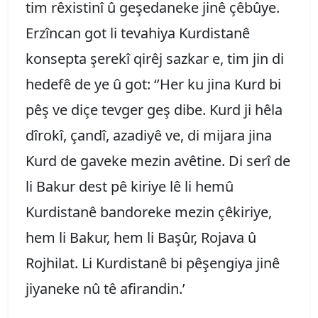
tim rêxistinî û geşedaneke jinê çêbûye.
Erzîncan got li tevahiya Kurdistanê
konsepta şerekî qirêj sazkar e, tim jin di
hedefê de ye û got: ‘’Her ku jina Kurd bi
pêş ve diçe tevger geş dibe. Kurd ji hêla
dîrokî, çandî, azadiyê ve, di mijara jina
Kurd de gaveke mezin avêtine. Di serî de
li Bakur dest pê kiriye lê li hemû
Kurdistanê bandoreke mezin çêkiriye,
hem li Bakur, hem li Başûr, Rojava û
Rojhilat. Li Kurdistanê bi pêşengiya jinê
jiyaneke nû tê afirandin.’