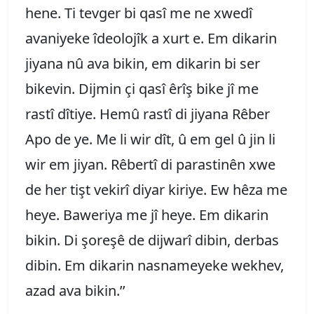
hene. Ti tevger bi qasî me ne xwedî
avaniyeke îdeolojîk a xurt e. Em dikarin
jiyana nû ava bikin, em dikarin bi ser
bikevin. Dijmin çi qasî êrîş bike jî me
rastî dîtiye. Hemû rastî di jiyana Rêber
Apo de ye. Me li wir dît, û em gel û jin li
wir em jiyan. Rêbertî di parastinên xwe
de her tişt vekirî diyar kiriye. Ew hêza me
heye. Baweriya me jî heye. Em dikarin
bikin. Di şoreşê de dijwarî dibin, derbas
dibin. Em dikarin nasnameyeke wekhev,
azad ava bikin.’’