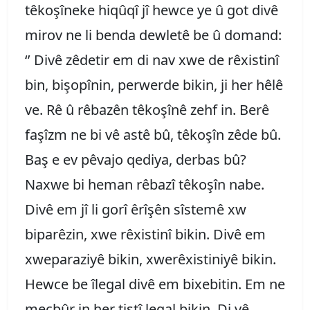
têkoşîneke hiqûqî jî hewce ye û got divê
mirov ne li benda dewletê be û domand:
‘’ Divê zêdetir em di nav xwe de rêxistinî
bin, bişopînin, perwerde bikin, ji her hêlê
ve. Rê û rêbazên têkoşînê zehf in. Berê
faşîzm ne bi vê astê bû, têkoşîn zêde bû.
Baş e ev pêvajo qediya, derbas bû?
Naxwe bi heman rêbazî têkoşîn nabe.
Divê em jî li gorî êrîşên sîstemê xw
biparêzin, xwe rêxistinî bikin. Divê em
xweparaziyê bikin, xwerêxistiniyê bikin.
Hewce be îlegal divê em bixebitin. Em ne
mecbûr in her tiştî legal bikin. Di vê