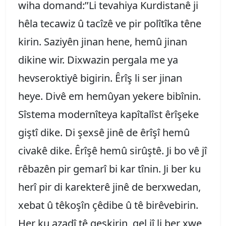
wiha domand:’’Li tevahiya Kurdistanê ji
hêla tecawiz û tacîzê ve pir polîtîka têne
kirin. Saziyên jinan hene, hemû jinan
dikine wir. Dixwazin pergala me ya
hevseroktiyê bigirin. Êrîş li ser jinan
heye. Divê em hemûyan yekere bibînin.
Sîstema modernîteya kapîtalîst êrîşeke
giştî dike. Di şexsê jinê de êrîşî hemû
civakê dike. Êrîşê hemû sirûştê. Ji bo vê jî
rêbazên pir gemarî bi kar tînin. Ji ber ku
herî pir di karekterê jinê de berxwedan,
xebat û têkoşîn çêdibe û tê birêvebirin.
Her ku azadî tê geşkirin, gel jî li ber xwe