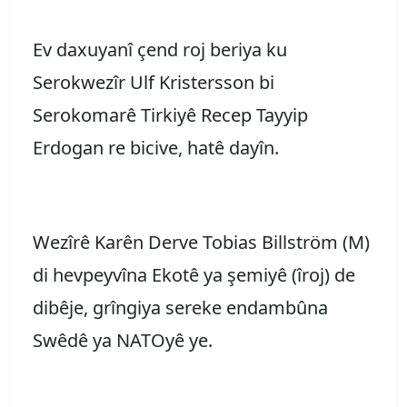
Ev daxuyanî çend roj beriya ku
Serokwezîr Ulf Kristersson bi
Serokomarê Tirkiyê Recep Tayyip
Erdogan re bicive, hatê dayîn.
Wezîrê Karên Derve Tobias Billström (M)
di hevpeyvîna Ekotê ya şemiyê (îroj) de
dibêje, grîngiya sereke endambûna
Swêdê ya NATOyê ye.