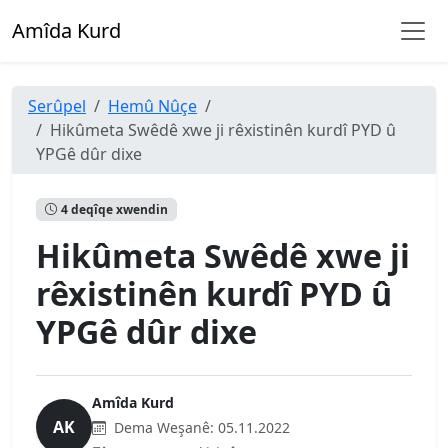
Amîda Kurd
Serûpel
Hemû Nûçe
Hikûmeta Swêdê xwe ji rêxistinên kurdî PYD û
YPGê dûr dixe
4 deqîqe xwendin
Hikûmeta Swêdê xwe ji
rêxistinên kurdî PYD û
YPGê dûr dixe
Amîda Kurd
AK
Dema Weşanê:
05.11.2022