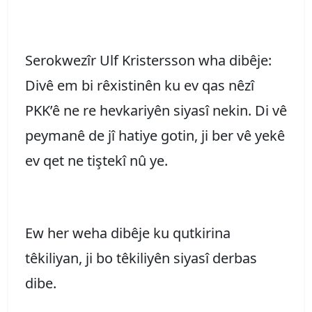
Serokwezîr Ulf Kristersson wha dibêje:
Divê em bi rêxistinên ku ev qas nêzî
PKK’ê ne re hevkariyên siyasî nekin. Di vê
peymanê de jî hatiye gotin, ji ber vê yekê
ev qet ne tiştekî nû ye.
Ew her weha dibêje ku qutkirina
têkiliyan, ji bo têkiliyên siyasî derbas
dibe.