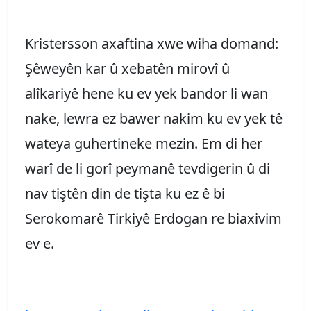
Kristersson axaftina xwe wiha domand:
Şêweyên kar û xebatên mirovî û
alîkariyê hene ku ev yek bandor li wan
nake, lewra ez bawer nakim ku ev yek tê
wateya guhertineke mezin. Em di her
warî de li gorî peymanê tevdigerin û di
nav tiştên din de tişta ku ez ê bi
Serokomarê Tirkiyê Erdogan re biaxivim
ev e.