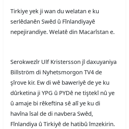
Tirkiye yek ji wan du welatan e ku
serlêdanên Swêd û Fînlandiyayê
nepejirandiye. Welatê din Macarîstan e.
Serokwezîr Ulf Kristersson jî daxuyaniya
Billström di Nyhetsmorgon TV4 de
şîrove kir. Ew di wê baweriyê de ye ku
dûrketina ji YPG û PYDê ne tiştekî nû ye
û amaje bi rêkeftina sê alî ye ku di
havîna îsal de di navbera Swêd,
Fînlandiya û Tirkiyê de hatibû îmzekirin.