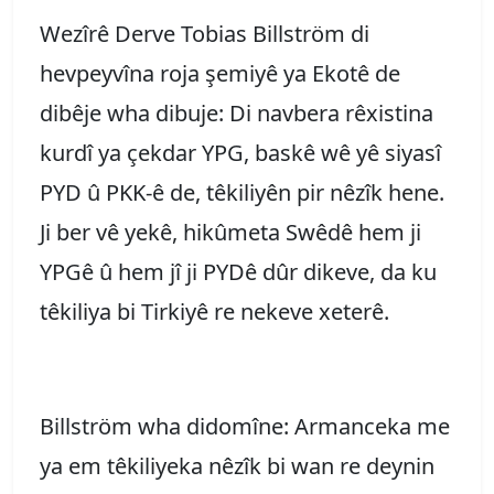
Wezîrê Derve Tobias Billström di
hevpeyvîna roja şemiyê ya Ekotê de
dibêje wha dibuje: Di navbera rêxistina
kurdî ya çekdar YPG, baskê wê yê siyasî
PYD û PKK-ê de, têkiliyên pir nêzîk hene.
Ji ber vê yekê, hikûmeta Swêdê hem ji
YPGê û hem jî ji PYDê dûr dikeve, da ku
têkiliya bi Tirkiyê re nekeve xeterê.
Billström wha didomîne: Armanceka me
ya em têkiliyeka nêzîk bi wan re deynin