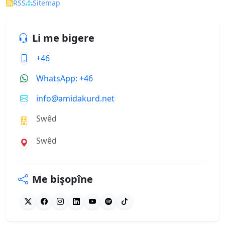
RSS
Sitemap
Li me bigere
+46
WhatsApp: +46
info@amidakurd.net
Swêd
Swêd
Me bişopîne