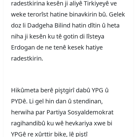
radestkirina kesên ji aliyê Tirkiyeyê ve
weke terorîst hatine binavkirin bû. Gelek
doz li Dadgeha Bilind hatin dîtin û heta
niha ji kesên ku tê gotin di lîsteya
Erdogan de ne tenê kesek hatiye
radestkirin.
Hikûmeta berê piştgirî dabû YPG û
PYDê. Li gel hin dan û stendinan,
herwiha par Partiya Sosyaldemokrat
ragihandibû ku wê hevkariya xwe bi
YPGê re xûrttir bike, lê piştî