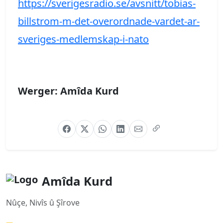
https://sverigesradio.se/avsnitt/tobias-
billstrom-m-det-overordnade-vardet-ar-
sveriges-medlemskap-i-nato
Werger: Amîda Kurd
Amîda Kurd
Nûçe, Nivîs û Şîrove