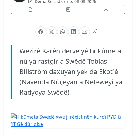
Dema Serastkirinê:
08.08.2026
Wezîrê Karên derve yê hukûmeta
nû ya rastgir a Swêdê Tobias
Billström daxuyaniyek da Ekot´ê
(Navenda Nûçeyan a Neteweyî ya
Radyoya Swêdê)