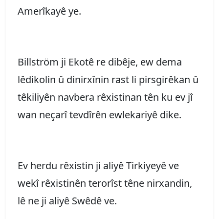
Amerîkayê ye.
Billström ji Ekotê re dibêje, ew dema
lêdikolin û dinirxînin rast li pirsgirêkan û
têkiliyên navbera rêxistinan tên ku ev jî
wan neçarî tevdîrên ewlekariyê dike.
Ev herdu rêxistin ji aliyê Tirkiyeyê ve
wekî rêxistinên terorîst têne nirxandin,
lê ne ji aliyê Swêdê ve.