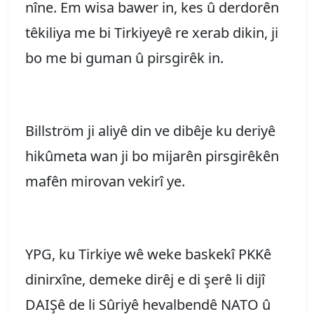
nîne. Em wisa bawer in, kes û derdorên
têkiliya me bi Tirkiyeyê re xerab dikin, ji
bo me bi guman û pirsgirêk in.
Billström ji aliyê din ve dibêje ku deriyê
hikûmeta wan ji bo mijarên pirsgirêkên
mafên mirovan vekirî ye.
YPG, ku Tirkiye wê weke baskekî PKKê
dinirxîne, demeke dirêj e di şerê li dijî
DAIŞê de li Sûriyê hevalbendê NATO û