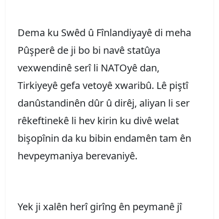
Dema ku Swêd û Fînlandiyayê di meha
Pûşperê de ji bo bi navê statûya
vexwendinê serî li NATOyê dan,
Tirkiyeyê gefa vetoyê xwaribû. Lê piştî
danûstandinên dûr û dirêj, aliyan li ser
rêkeftinekê li hev kirin ku divê welat
bişopînin da ku bibin endamên tam ên
hevpeymaniya berevaniyê.
Yek ji xalên herî girîng ên peymanê jî