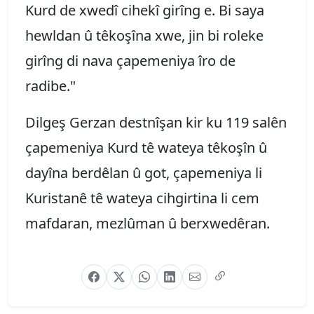
Kurd de xwedî cihekî girîng e. Bi saya
hewldan û têkoşîna xwe, jin bi roleke
girîng di nava çapemeniya îro de
radibe."
Dilgeş Gerzan destnîşan kir ku 119 salên
çapemeniya Kurd tê wateya têkoşîn û
dayîna berdêlan û got, çapemeniya li
Kuristanê tê wateya cihgirtina li cem
mafdaran, mezlûman û berxwedêran.