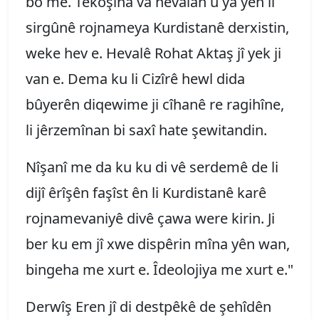
bo me. Têkoşîna va hevalan û ya yên li
sirgûnê rojnameya Kurdistanê derxistin,
weke hev e. Hevalê Rohat Aktaş jî yek ji
van e. Dema ku li Cizîrê hewl dida
bûyerên diqewime ji cîhanê re ragihîne,
li jêrzemînan bi saxî hate şewitandin.
Nîşanî me da ku ku di vê serdemê de li
dijî êrîşên faşîst ên li Kurdistanê karê
rojnamevaniyê divê çawa were kirin. Ji
ber ku em jî xwe dispêrin mîna yên wan,
bingeha me xurt e. Îdeolojiya me xurt e."
Derwîş Eren jî di destpêkê de şehîdên