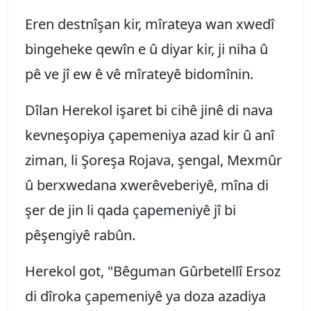
Eren destnîşan kir, mîrateya wan xwedî
bingeheke qewîn e û diyar kir, ji niha û
pê ve jî ew ê vê mîrateyê bidomînin.
Dîlan Herekol işaret bi cihê jinê di nava
kevneşopiya çapemeniya azad kir û anî
ziman, li Şoreşa Rojava, şengal, Mexmûr
û berxwedana xwerêveberiyê, mîna di
şer de jin li qada çapemeniyê jî bi
pêşengiyê rabûn.
Herekol got, "Bêguman Gûrbetellî Ersoz
di dîroka çapemeniyê ya doza azadiya