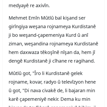
medyayê re axivîn.
Mehmet Emîn Mûtlû bal kişand ser
girîngiya weşana rojnameya Kurdistanê
ji bo weşand-çapemeniya Kurd û anî
ziman, weşandina rojnameya Kurdistanê
hem daxwaza têkoşînê nîşan da, hem jî
dengê Kurdistanê ji cîhane re ragihand.
Mûtlû got, "Îro li Kurdistanê gelek
rojname, kovar, radyo û televîzyon hene
û got, "Di nava civakê de, li bajaran min
karê çapemeniyê nekir. Dema ku min