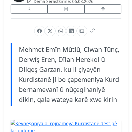
Dema Serastkirinê:
06.08.2026
Mehmet Emîn Mûtlû, Ciwan Tûnç,
Derwîş Eren, Dîlan Herekol û
Dilgeş Garzan, ku li çiyayên
Kurdistanê ji bo çapemeniya Kurd
bernamevanî û nûçegihaniyê
dikin, qala wateya karê xwe kirin