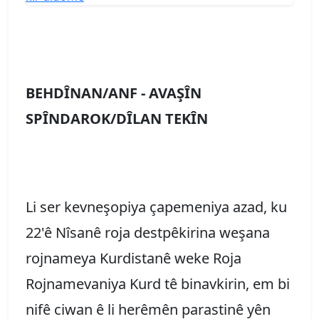
BEHDÎNAN/ANF - AVAŞÎN
SPÎNDAROK/DÎLAN TEKÎN
Li ser kevneşopiya çapemeniya azad, ku
22'ê Nîsanê roja destpêkirina weşana
rojnameya Kurdistanê weke Roja
Rojnamevaniya Kurd tê binavkirin, em bi
nifê ciwan ê li herêmên parastinê yên