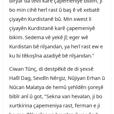
biryar da tevlî karê çapemeniyê bibim, ji
bo min cihê herî rast û baş ê vê xebatê
çiyayên Kurdistanê bû. Min xwest li
çiyayên Kurdistanê karê çapemeniyê
bikim. Sedema vê yekê jî; eger wê
Kurdistan bê nîşandan, ya herî rast ew e
ku bi têkoşîna azadiyê bê nîşandan."
Ciwan Tûnç, di destpêkê de di şexsê
Halîl Dag, Sevdîn Nêrgiz, Nûjiyan Erhan û
Nûcan Malatya de hemû şehîdên şoreşê
bibîr anî û got, "Sekna van hevalan, ji bo
xurtkirina çapemeniya rast, ferman e ji