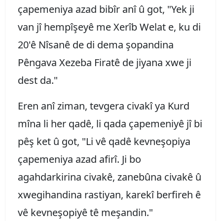
çapemeniya azad bibîr anî û got, "Yek ji
van jî hempîşeyê me Xerîb Welat e, ku di
20'ê Nîsanê de di dema şopandina
Pêngava Xezeba Firatê de jiyana xwe ji
dest da."
Eren anî ziman, tevgera civakî ya Kurd
mîna li her qadê, li qada çapemeniyê jî bi
pêş ket û got, "Li vê qadê kevneşopiya
çapemeniya azad afirî. Ji bo
agahdarkirina civakê, zanebûna civakê û
xwegihandina rastiyan, karekî berfireh ê
vê kevneşopiyê tê meşandin."