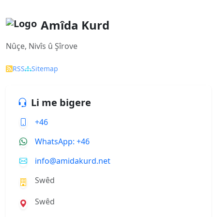
Amîda Kurd
Nûçe, Nivîs û Şîrove
RSS
Sitemap
Li me bigere
+46
WhatsApp: +46
info@amidakurd.net
Swêd
Swêd