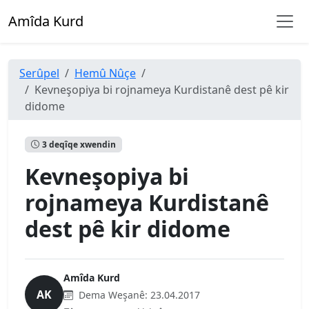
Amîda Kurd
Serûpel
Hemû Nûçe
Kevneşopiya bi rojnameya Kurdistanê dest pê kir
didome
3 deqîqe xwendin
Kevneşopiya bi
rojnameya Kurdistanê
dest pê kir didome
Amîda Kurd
AK
Dema Weşanê:
23.04.2017