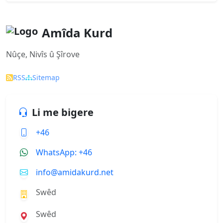
Amîda Kurd
Nûçe, Nivîs û Şîrove
RSS
Sitemap
Li me bigere
+46
WhatsApp: +46
info@amidakurd.net
Swêd
Swêd