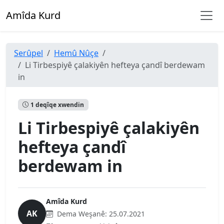
Amîda Kurd
Serûpel
Hemû Nûçe
Li Tirbespiyê çalakiyên hefteya çandî berdewam
in
1 deqîqe xwendin
Li Tirbespiyê çalakiyên
hefteya çandî
berdewam in
Amîda Kurd
AK
Dema Weşanê:
25.07.2021