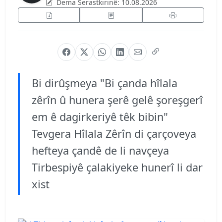
Dema Serastkirinê:
10.08.2026
Bi dirûşmeya "Bi çanda hîlala
zêrîn û hunera şerê gelê şoreşgerî
em ê dagirkeriyê têk bibin"
Tevgera Hîlala Zêrîn di çarçoveya
hefteya çandê de li navçeya
Tirbespiyê çalakiyeke hunerî li dar
xist