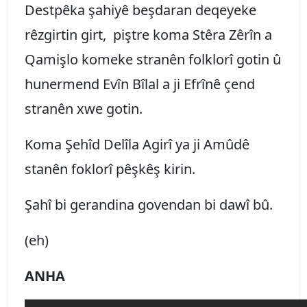
Destpêka şahiyê beşdaran deqeyeke
rêzgirtin girt, piştre koma Stêra Zêrîn a
Qamişlo komeke stranên folklorî gotin û
hunermend Evîn Bîlal a ji Efrînê çend
stranên xwe gotin.
Koma Şehîd Delîla Agirî ya ji Amûdê
stanên foklorî pêşkêş kirin.
Şahî bi gerandina govendan bi dawî bû.
(eh)
ANHA