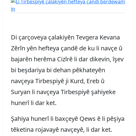
Di çarçoveya çalakiyên Tevgera Kevana
Zêrîn yên hefteya çandê de ku li navçe û
bajarên herêma Cizîrê li dar dikevin, îşev
bi beşdariya bi dehan pêkhateyên
navçeya Tirbespiyê ji Kurd, Ereb û
Suryan li navçeya Tirbespiyê şahiyeke
hunerî li dar ket.
Şahiya hunerî li baxçeyê Qews ê li pêşiya
têketina rojavayê navçeyê, li dar ket.