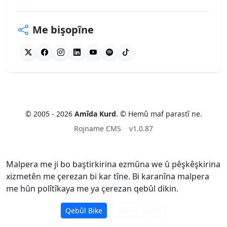
Me bişopîne
© 2005 - 2026
Amîda Kurd
. © Hemû maf parastî ne.
Rojname CMS
v1.0.87
Malpera me ji bo baştirkirina ezmûna we û pêşkêşkirina
xizmetên me çerezan bi kar tîne. Bi karanîna malpera
me hûn polîtîkaya me ya çerezan qebûl dikin.
Qebûl Bike
Zêdetir Agahî