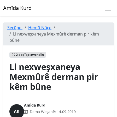
Amîda Kurd
Serûpel
Hemû Nûçe
Li nexweşxaneya Mexmûrê derman pir kêm
bûne
2 deqîqe xwendin
Li nexweşxaneya
Mexmûrê derman pir
kêm bûne
Amîda Kurd
AK
Dema Weşanê:
14.09.2019