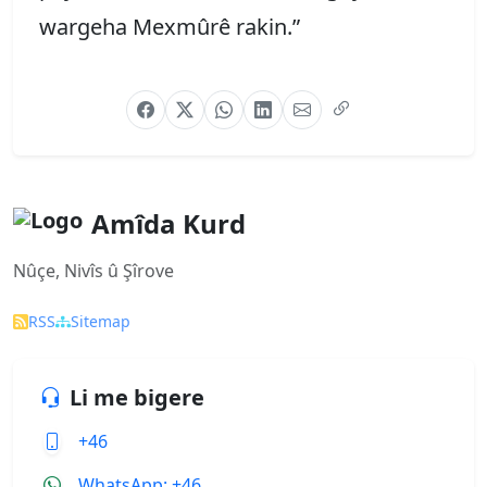
wargeha Mexmûrê rakin.”
Amîda Kurd
Nûçe, Nivîs û Şîrove
RSS
Sitemap
Li me bigere
+46
WhatsApp: +46