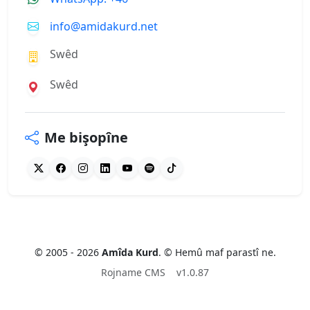
info@amidakurd.net
Swêd
Swêd
Me bişopîne
© 2005 - 2026
Amîda Kurd
. © Hemû maf parastî ne.
Rojname CMS
v1.0.87