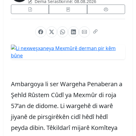
Dema Serastkirinê:
08.08.2026
Ambargoya li ser Wargeha Penaberan a
Şehîd Rûstem Cûdî ya Mexmûr di roja
57’an de didome. Li wargehê di warê
jiyanê de pirsgirêkên cidî hêdî hêdî
peyda dibin. Têkildarî mijarê Komîteya