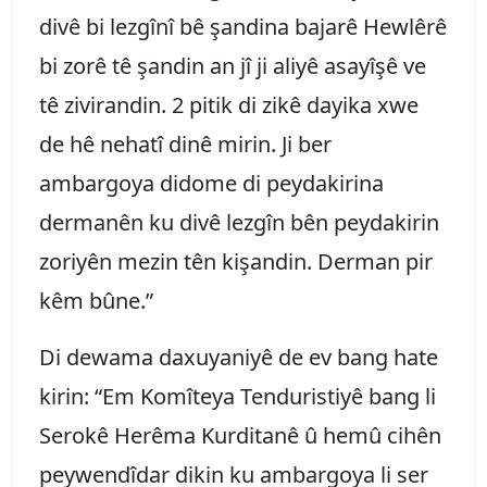
divê bi lezgînî bê şandina bajarê Hewlêrê
bi zorê tê şandin an jî ji aliyê asayîşê ve
tê zivirandin. 2 pitik di zikê dayika xwe
de hê nehatî dinê mirin. Ji ber
ambargoya didome di peydakirina
dermanên ku divê lezgîn bên peydakirin
zoriyên mezin tên kişandin. Derman pir
kêm bûne.”
Di dewama daxuyaniyê de ev bang hate
kirin: “Em Komîteya Tenduristiyê bang li
Serokê Herêma Kurditanê û hemû cihên
peywendîdar dikin ku ambargoya li ser