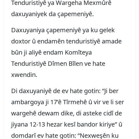
Tenduristiyê ya Wargeha Mexmûrê
daxuyaniyek da çapemeniyê.
Daxuyaniya çapemeniyê ya ku gelek
doxtor û endamên tenduristiyê amade
bûn ji aliyê endam Komîteya
Tenduristiyê Dîmen Bîlen ve hate
xwendin.
Di daxuyaniyê de ev hate gotin: “Ji ber
ambargoya ji 17’ê Tîrmehê û vir ve li ser
wargehê dewam dike, di asteke cidî de
jiyana 12-13 hezar kesî bandor kiriye” û
domdarî ev hate gotin: “Nexweşên ku