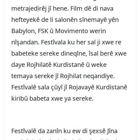
metrajedirêj jî hene. Film dê di nava
hefteyekê de li salonên sînemayê yên
Babylon, FSK û Movimento werin
nîşandan. Festîvala ku her sal ji xwe re
babeteke sereke dineqîne, îsal berê xwe
daye Rojhilatê Kurdistanê û weke
temaya sereke jî Rojhilat neqandiye.
Festîvalê sala çûyî jî Rojavayê Kurdistanê
kiribû babeta xwe ya sereke.
Festîvalê da zanîn ku ew di şexsê Jîna