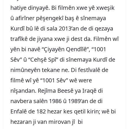
hatiye dinyayê. Bi filmên xwe yê xweşik
û afirîner pêşengekî baş ê sînemaya
Kurdî bû lê di sala 2013’an de di qezaya
trafîkê de jiyana xwe ji dest da. Filmên wî
yên bi navê “Çiyayên Qendîlê”, “1001
Sêv” û “Cehşê Spî” di sînemaya Kurdî de
nimûneyên tekane ne. Di festîvalê de
filmê wî yê “1001 Sêv” wê were
nîşandan. Rejîma Beesê ya Iraqê di
navbera salên 1986 û 1989’an de di
Enfalê de 182 hezar kes qetil kirin; wê bi
hezaran ji van mirovan jî bi