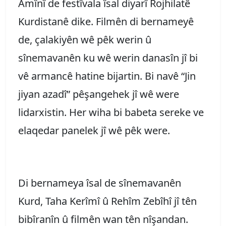
Amînî de festîvala îsal diyarî Rojhilatê
Kurdistanê dike. Filmên di bernameyê
de, çalakiyên wê pêk werin û
sînemavanên ku wê werin danasîn jî bi
vê armancê hatine bijartin. Bi navê “Jin
jiyan azadî” pêşangehek jî wê were
lidarxistin. Her wiha bi babeta sereke ve
elaqedar panelek jî wê pêk were.
Di bernameya îsal de sînemavanên
Kurd, Taha Kerîmî û Rehîm Zebîhî jî tên
bibîranîn û filmên wan tên nîşandan.