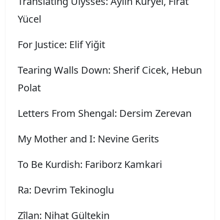
Translating Ulysses: Aylin Kuryel, Fırat
Yücel
For Justice: Elif Yiğit
Tearing Walls Down: Sherif Cicek, Hebun
Polat
Letters From Shengal: Dersim Zerevan
My Mother and I: Nevine Gerits
To Be Kurdish: Fariborz Kamkari
Ra: Devrim Tekinoglu
Zîlan: Nihat Gültekin