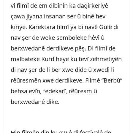
vî filmî de em dibînin ka dagirkeriyê
çawa jiyana insanan ser û binê hev
kiriye. Karektara filmî ya bi navê Gulê di
nav şer de weke semboleke hêvî û
berxwedanê derdikeve pêş. Di filmî de
malbateke Kurd heye ku tevî zehmetiyên
di nav şer de li ber xwe dide û xwedî li
rêûresmên xwe derdikeve. Filmê “Berbû”
behsa evîn, fedekarî, rêûresm û
berxwedanê dike.
Hin filmên din ku ew ê di festîvalê de