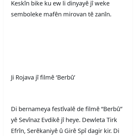
Keskîn bike ku ew li dinyayê jî weke
semboleke mafên mirovan tê zanîn.
Ji Rojava jî filmê ‘Berbû’
Di bernameya festîvalê de filmê “Berbû”
yê Sevînaz Evdikê jî heye. Dewleta Tirk
Efrîn, Serêkaniyê û Girê Spî dagir kir. Di