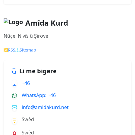
Amîda Kurd
Nûçe, Nivîs û Şîrove
RSS
Sitemap
Li me bigere
+46
WhatsApp: +46
info@amidakurd.net
Swêd
Swêd