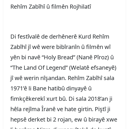
Rehîm Zabîhî û filmên Rojhilatî
Di festîvalê de derhênerê Kurd Rehîm
Zabîhî jî wê were bibîranîn û filmên wî
yên bi navê “Holy Bread” (Nanê Pîroz) û
“The Land Of Legend” (Welatê efsaneyê)
jî wê werin nîşandan. Rehîm Zabîhî sala
1971’ê li Bane hatibû dinyayê û
fimkçêkerekî xurt bû. Di sala 2018’an ji
hêla rejîma Îranê ve hate girtin. Piştî ji
hepsê derket bi 2 rojan, ew û birayê xwe