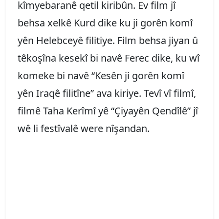
kîmyebaranê qetil kiribûn. Ev film jî
behsa xelkê Kurd dike ku ji gorên komî
yên Helebceyê filitiye. Film behsa jiyan û
têkoşîna kesekî bi navê Ferec dike, ku wî
komeke bi navê “Kesên ji gorên komî
yên Iraqê filitîne” ava kiriye. Tevî vî filmî,
filmê Taha Kerîmî yê “Çiyayên Qendîlê” jî
wê li festîvalê were nîşandan.