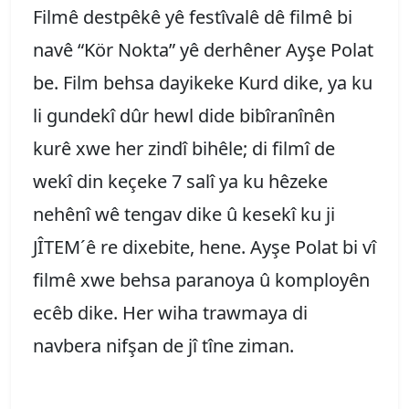
Filmê destpêkê yê festîvalê dê filmê bi
navê “Kör Nokta” yê derhêner Ayşe Polat
be. Film behsa dayikeke Kurd dike, ya ku
li gundekî dûr hewl dide bibîranînên
kurê xwe her zindî bihêle; di filmî de
wekî din keçeke 7 salî ya ku hêzeke
nehênî wê tengav dike û kesekî ku ji
JÎTEM´ê re dixebite, hene. Ayşe Polat bi vî
filmê xwe behsa paranoya û komployên
ecêb dike. Her wiha trawmaya di
navbera nifşan de jî tîne ziman.