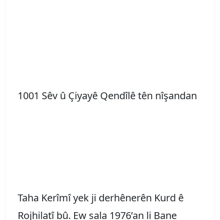
1001 Sêv û Çiyayê Qendîlê tên nîşandan
Taha Kerîmî yek ji derhênerên Kurd ê
Rojhilatî bû. Ew sala 1976’an li Bane