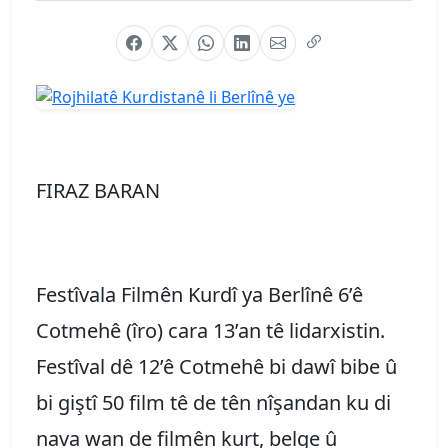
FIRAZ BARAN
Festîvala Filmên Kurdî ya Berlînê 6’ê
Cotmehê (îro) cara 13’an tê lidarxistin.
Festîval dê 12’ê Cotmehê bi dawî bibe û
bi giştî 50 film tê de tên nîşandan ku di
nava wan de filmên kurt, belge û