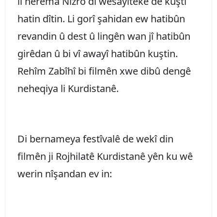
li herêma Nizro di wesayîtekê de kuştî
hatin dîtin. Li gorî şahidan ew hatibûn
revandin û dest û lingên wan jî hatibûn
girêdan û bi vî awayî hatibûn kuştin.
Rehîm Zabîhî bi filmên xwe dibû dengê
neheqiya li Kurdistanê.
Di bernameya festîvalê de wekî din
filmên ji Rojhilatê Kurdistanê yên ku wê
werin nîşandan ev in: