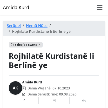
Amîda Kurd
Serûpel
Hemû Nûçe
Rojhilatê Kurdistanê li Berlînê ye
5 deqîqe xwendin
Rojhilatê Kurdistanê li
Berlînê ye
Amîda Kurd
AK
Dema Weşanê:
07.10.2023
Dema Serastkirinê:
09.08.2026