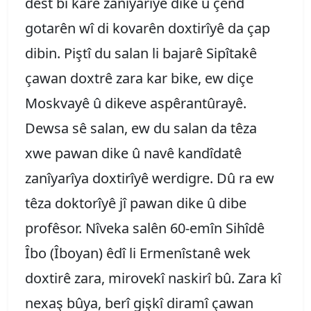
dest bi karê zanîyarîyê dike û çend
gotarên wî di kovarên doxtirîyê da çap
dibin. Piştî du salan li bajarê Sipîtakê
çawan doxtrê zara kar bike, ew diçe
Moskvayê û dikeve aspêrantûrayê.
Dewsa sê salan, ew du salan da têza
xwe pawan dike û navê kandîdatê
zanîyarîya doxtirîyê werdigre. Dû ra ew
têza doktorîyê jî pawan dike û dibe
profêsor. Nîveka salên 60-emîn Sihîdê
Îbo (Îboyan) êdî li Ermenîstanê wek
doxtirê zara, mirovekî naskirî bû. Zara kî
nexaş bûya, berî gişkî diramî çawan