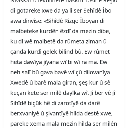
Nivîskar û lêkolînerê naskirî Tosinê Reşîd
di gotareke xwe da ya li ser Sehîdê Îbo
awa dinvîse: «Sihîdê Rizgo Îboyan di
malbeteke kurdên êzdî da mezin dibe,
ku di wê malbetê da rûmeta ziman û
çanda kurdî gelek bilind bû. Ew rûmet
heta dawîya jîyana wî bi wî ra ma. Ew
neh salî bû gava bavê wî çû dilovanîya
Xwedê û barê mala giran, şeş kur û sê
keçan kete ser milê dayîka wî. Ji ber vê jî
Sihîdê biçûk hê di zarotîyê da darê
berxvanîyê û şivantîyê hilda destê xwe,
pareke xema mala mezin hilda ser milên