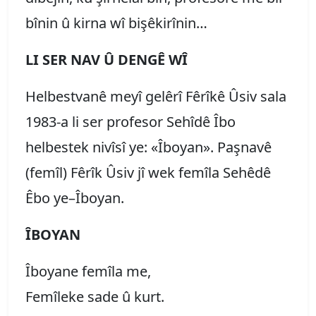
bînin û kirna wî bişêkirînin…
LI SER NAV Û DENGÊ WÎ
Helbestvanê meyî gelêrî Fêrîkê Ûsiv sala
1983-a li ser profesor Sehîdê Îbo
helbestek nivîsî ye: «Îboyan». Paşnavê
(femîl) Fêrîk Ûsiv jî wek femîla Sehêdê
Êbo ye–Îboyan.
ÎBOYAN
Îboyane femîla me,
Femîleke sade û kurt.