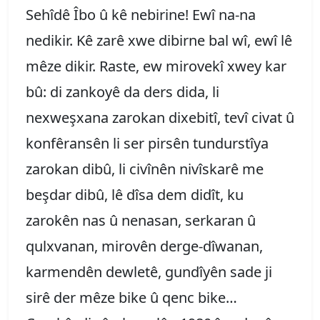
Sehîdê Îbo û kê nebirine! Ewî na-na
nedikir. Kê zarê xwe dibirne bal wî, ewî lê
mêze dikir. Raste, ew mirovekî xwey kar
bû: di zankoyê da ders dida, li
nexweşxana zarokan dixebitî, tevî civat û
konfêransên li ser pirsên tundurstîya
zarokan dibû, li civînên nivîskarê me
beşdar dibû, lê dîsa dem didît, ku
zarokên nas û nenasan, serkaran û
qulxvanan, mirovên derge-dîwanan,
karmendên dewletê, gundîyên sade ji
sirê der mêze bike û qenc bike…