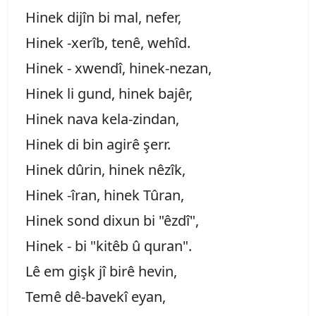
Hinek dijîn bi mal, nefer,
Hinek -xerîb, tenê, wehîd.
Hinek - xwendî, hinek-nezan,
Hinek li gund, hinek bajêr,
Hinek nava kela-zindan,
Hinek di bin agirê şerr.
Hinek dûrin, hinek nêzîk,
Hinek -îran, hinek Tûran,
Hinek sond dixun bi "êzdî",
Hinek - bi "kitêb û quran".
Lê em gişk jî birê hevin,
Temê dê-bavekî eyan,