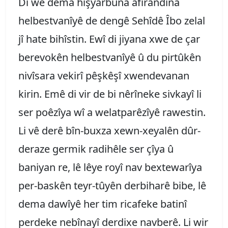
Di wê dema hişyarbûna afîrandina
helbestvanîyê de dengê Sehîdê Îbo zelal
jî hate bihîstin. Ewî di jiyana xwe de çar
berevokên helbestvanîyê û du pirtûkên
nivîsara vekirî pêşkêşî xwendevanan
kirin. Emê di vir de bi nêrîneke sivkayî li
ser poêzîya wî a welatparêzîyê rawestin.
Li vê derê bîn-buxza xewn-xeyalên dûr-
deraze germik radihêle ser çîya û
baniyan re, lê lêye royî nav bextewarîya
per-baskên teyr-tûyên derbiharê bibe, lê
dema dawîyê her tim ricafeke batinî
perdeke nebînayî derdixe navberê. Li wir