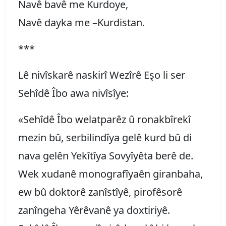
Navê bavê me Kurdoye,
Navê dayka me –Kurdistan.
***
Lê nivîskarê naskirî Wezîrê Eşo li ser
Sehîdê Îbo awa nivîsîye:
«Sehîdê Îbo welatparêz û ronakbîrekî
mezin bû, serbilindîya gelê kurd bû di
nava gelên Yekîtîya Sovyîyêta berê de.
Wek xudanê monografîyaên giranbaha,
ew bû doktorê zanîstîyê, pirofêsorê
zanîngeha Yêrêvanê ya doxtiriyê.