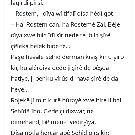
laqirdî pirsî.
– Rostem,– dîya wî tifalî dîsa hêdî got.
– Ha, Rostem can, ha Rostemê Zal. Bêje
dîya xwe bila îdî şîr nede te, bila şîrê
çêleka belek bide te…
Paşê hevalê Sehîd derman kiviş kir û şiro
kir, ku alêrgîya gede ji şîrê dê pêşda
hatîye, ji ber ku vîrûs di nava şîrê dê da
heye…
Rojekê jî min kurê bûrayê xwe bire li bal
Sehîdê Îbo. Gede çi dixwar, ne
dimehand, bê mene, vedirşîya.
Dîsa notla hercar apê Sehîd pirs kir: