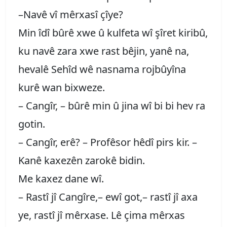
–Navê vî mêrxasî çîye?
Min îdî bûrê xwe û kulfeta wî şîret kiribû,
ku navê zara xwe rast bêjin, yanê na,
hevalê Sehîd wê nasnama rojbûyîna
kurê wan bixweze.
– Cangîr, – bûrê min û jina wî bi bi hev ra
gotin.
– Cangîr, erê? – Profêsor hêdî pirs kir. –
Kanê kaxezên zarokê bidin.
Me kaxez dane wî.
– Rastî jî Cangîre,– ewî got,– rastî jî axa
ye, rastî jî mêrxase. Lê çima mêrxas