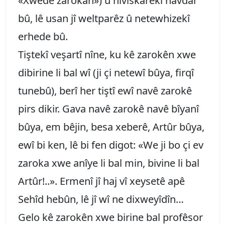
«Xwedê zarokan») û nivîskarekî navdar
bû, lê usan jî weltparêz û netewhizekî
erhede bû.
Tiştekî veşartî nîne, ku kê zarokên xwe
dibirine li bal wî (ji çi netewî bûya, firqî
tunebû), berî her tiştî ewî navê zarokê
pirs dikir. Gava navê zarokê navê bîyanî
bûya, em bêjin, besa xeberê, Artûr bûya,
ewî bi ken, lê bi fen digot: «We ji bo çi ev
zaroka xwe anîye li bal min, bivine li bal
Artûr!..». Ermenî jî haj vî xeysetê apê
Sehîd hebûn, lê jî wî ne dixweyîdîn…
Gelo kê zarokên xwe birine bal profêsor