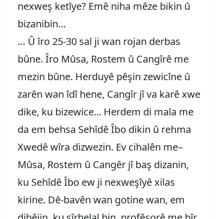
nexweş ketîye? Emê niha mêze bikin û
bizanibin…
… Û îro 25-30 sal ji wan rojan derbas
bûne. Îro Mûsa, Rostem û Cangîrê me
mezin bûne. Herduyê pêşin zewicîne û
zarên wan îdî hene, Cangîr jî va karê xwe
dike, ku bizewice... Herdem di mala me
da em behsa Sehîdê Îbo dikin û rehma
Xwedê wîra dizwezin. Ev cihalên me–
Mûsa, Rostem û Cangêr jî baş dizanin,
ku Sehîdê Îbo ew ji nexweşîyê xilas
kirine. Dê-bavên wan gotine wan, em
dibêjin, ku şîrhelal bin, profêsorê me bîr