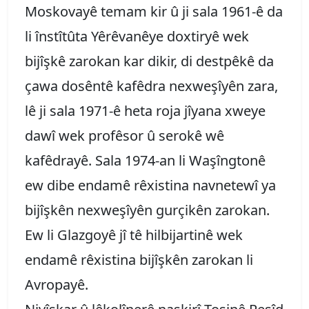
Moskovayê temam kir û ji sala 1961-ê da
li înstîtûta Yêrêvanêye doxtiryê wek
bijîşkê zarokan kar dikir, di destpêkê da
çawa dosêntê kafêdra nexweşîyên zara,
lê ji sala 1971-ê heta roja jîyana xweye
dawî wek profêsor û serokê wê
kafêdrayê. Sala 1974-an li Waşîngtonê
ew dibe endamê rêxistina navnetewî ya
bijîşkên nexweşîyên gurçikên zarokan.
Ew li Glazgoyê jî tê hilbijartinê wek
endamê rêxistina bijîşkên zarokan li
Avropayê.