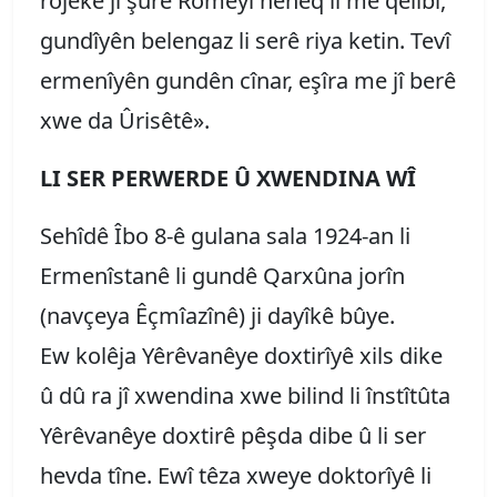
rojekê jî şûrê Romêyî neheq li me qelibî,
gundîyên belengaz li serê riya ketin. Tevî
ermenîyên gundên cînar, eşîra me jî berê
xwe da Ûrisêtê».
LI SER PERWERDE Û XWENDINA WÎ
Sehîdê Îbo 8-ê gulana sala 1924-an li
Ermenîstanê li gundê Qarxûna jorîn
(navçeya Êçmîazînê) ji dayîkê bûye.
Ew kolêja Yêrêvanêye doxtirîyê xils dike
û dû ra jî xwendina xwe bilind li înstîtûta
Yêrêvanêye doxtirê pêşda dibe û li ser
hevda tîne. Ewî têza xweye doktorîyê li