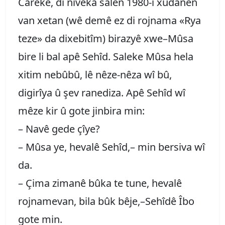
Carekê, di nîveka salên 1980-î xudanên
van xetan (wê demê ez di rojnama «Rya
teze» da dixebitîm) birazyê xwe–Mûsa
bire li bal apê Sehîd. Saleke Mûsa hela
xitim nebûbû, lê nêze-nêza wî bû,
digirîya û şev ranediza. Apê Sehîd wî
mêze kir û gote jinbira min:
– Navê gede çîye?
– Mûsa ye, hevalê Sehîd,– min bersiva wî
da.
– Çima zimanê bûka te tune, hevalê
rojnamevan, bila bûk bêje,–Sehîdê Îbo
gote min.