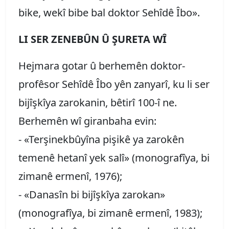
bike, wekî bibe bal doktor Sehîdê Îbo».
LI SER ZENEBÛN Û ŞURETA WÎ
Hejmara gotar û berhemên doktor-
profêsor Sehîdê Îbo yên zanyarî, ku li ser
bijîşkîya zarokanin, bêtirî 100-î ne.
Berhemên wî giranbaha evin:
- «Terşinekbûyîna pişikê ya zarokên
temenê hetanî yek salî» (monografîya, bi
zimanê ermenî, 1976);
- «Danasîn bi bijîşkîya zarokan»
(monografîya, bi zimanê ermenî, 1983);