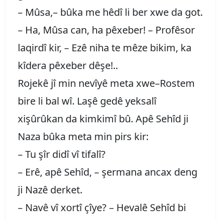
– Mûsa,– bûka me hêdî li ber xwe da got.
– Ha, Mûsa can, ha pêxeber! – Profêsor
laqirdî kir, – Ezê niha te mêze bikim, ka
kîdera pêxeber dêşe!..
Rojekê jî min nevîyê meta xwe–Rostem
bire li bal wî. Laşê gedê yeksalî
xişûrûkan da kimkimî bû. Apê Sehîd ji
Naza bûka meta min pirs kir:
– Tu şîr didî vî tifalî?
– Erê, apê Sehîd, – şermana ancax deng
ji Nazê derket.
– Navê vî xortî çîye? – Hevalê Sehîd bi