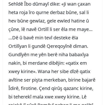
Sehîdê Îbo dûmayî dike: «Ji wan çaxan
heta roja îro qurne derbaz bûne, sal li
hev bûne gewlaz, gele ewled hatine û
çûne, lê navê Ortilî li ser êla me maye…
…Dê û bavê min tevî desteke êla
Ortilîyan li gundê Qereqoyînê diman.
Gundîyên me yên berê niha babaxîya
nakin, bi merdane dibêjin: «qatix em
xwey kirine». Wana her sibe dîzê qatix
avîtine ser pişta merkeban, birine bajarê
Îdirê, firotine. Çend qirûş qazanc kirine,
bi teherekî mala xwe xwey kirine. Lê