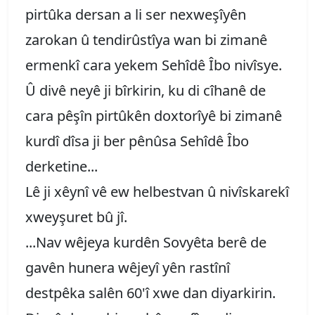
pirtûka dersan a li ser nexweşîyên
zarokan û tendirûstîya wan bi zimanê
ermenkî cara yekem Sehîdê Îbo nivîsye.
Û divê neyê ji bîrkirin, ku di cîhanê de
cara pêşîn pirtûkên doxtorîyê bi zimanê
kurdî dîsa ji ber pênûsa Sehîdê Îbo
derketine...
Lê ji xêynî vê ew helbestvan û nivîskarekî
xweyşuret bû jî.
...Nav wêjeya kurdên Sovyêta berê de
gavên hunera wêjeyî yên rastînî
destpêka salên 60'î xwe dan diyarkirin.