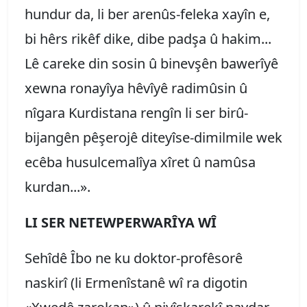
hundur da, li ber arenûs-feleka xayîn e,
bi hêrs rikêf dike, dibe padşa û hakim...
Lê careke din sosin û binevşên bawerîyê
xewna ronayîya hêvîyê radimûsin û
nîgara Kurdistana rengîn li ser birû-
bijangên pêşerojê diteyîse-dimilmile wek
ecêba husulcemalîya xîret û namûsa
kurdan...».
LI SER NETEWPERWARÎYA WÎ
Sehîdê Îbo ne ku doktor-profêsorê
naskirî (li Ermenîstanê wî ra digotin