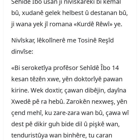
Sehîdê Îbo usan jî nivîskarekî bi kemal
bû, xudanê gelek helbest û destanan bû,
ji wana yek jî romana «Kurdê Rêwî» ye.
Nivîskar, lêkolînerê me Tosinê Reşîd
dinvîse:
«Bi seroketîya profêsor Sehîdê Îbo 14
kesan têzên xwe, yên doktorîyê pawan
kirine. Wek doxtir, çawan dibêjin, dayîna
Xwedê pê ra hebû. Zarokên nexweş, yên
çend mehî, ku zare-zara wan bû, çawa wî
dest pê dikir guh bide dil û pişkê wan,
tenduristûya wan binhêre, tu caran