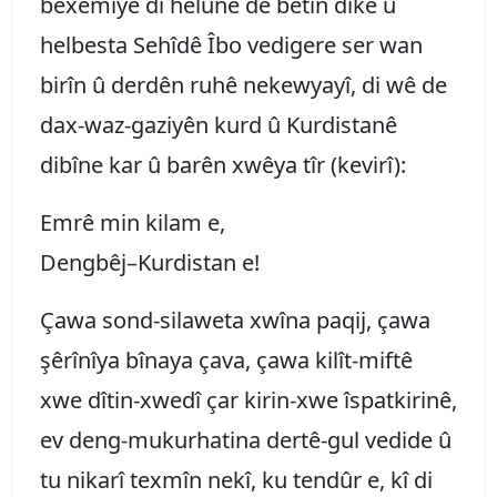
bêxemîyê di hêlûnê de bêtîn dike û
helbesta Sehîdê Îbo vedigere ser wan
birîn û derdên ruhê nekewyayî, di wê de
dax-waz-gaziyên kurd û Kurdistanê
dibîne kar û barên xwêya tîr (kevirî):
Emrê min kilam e,
Dengbêj–Kurdistan e!
Çawa sond-silaweta xwîna paqij, çawa
şêrînîya bînaya çava, çawa kilît-miftê
xwe dîtin-xwedî çar kirin-xwe îspatkirinê,
ev deng-mukurhatina dertê-gul vedide û
tu nikarî texmîn nekî, ku tendûr e, kî di