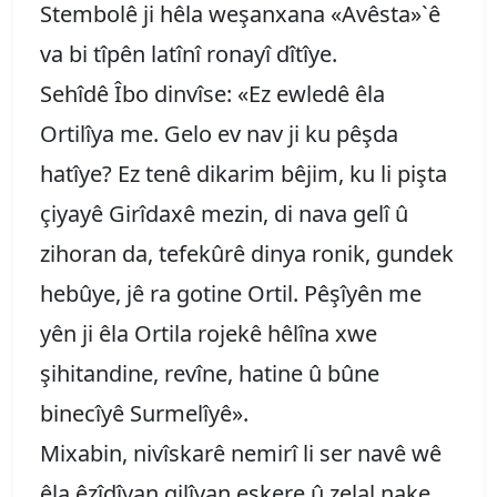
Stembolê ji hêla weşanxana «Avêsta»`ê
va bi tîpên latînî ronayî dîtîye.
Sehîdê Îbo dinvîse: «Ez ewledê êla
Ortilîya me. Gelo ev nav ji ku pêşda
hatîye? Ez tenê dikarim bêjim, ku li pişta
çiyayê Girîdaxê mezin, di nava gelî û
zihoran da, tefekûrê dinya ronik, gundek
hebûye, jê ra gotine Ortil. Pêşîyên me
yên ji êla Ortila rojekê hêlîna xwe
şihitandine, revîne, hatine û bûne
binecîyê Surmelîyê».
Mixabin, nivîskarê nemirî li ser navê wê
êla êzîdîyan gilîyan eşkere û zelal nake,