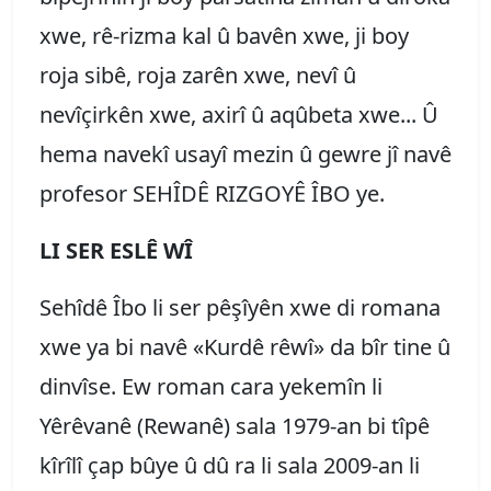
xwe, rê-rizma kal û bavên xwe, ji boy
roja sibê, roja zarên xwe, nevî û
nevîçirkên xwe, axirî û aqûbeta xwe... Û
hema navekî usayî mezin û gewre jî navê
profesor SEHÎDÊ RIZGOYÊ ÎBO ye.
LI SER ESLÊ WÎ
Sehîdê Îbo li ser pêşîyên xwe di romana
xwe ya bi navê «Kurdê rêwî» da bîr tine û
dinvîse. Ew roman cara yekemîn li
Yêrêvanê (Rewanê) sala 1979-an bi tîpê
kîrîlî çap bûye û dû ra li sala 2009-an li