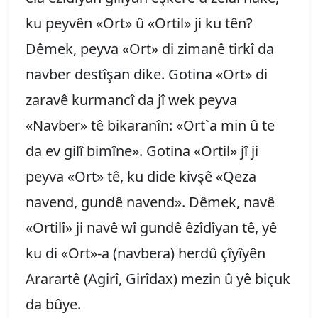
ku peyvên «Ort» û «Ortil» ji ku tên?
Dêmek, peyva «Ort» di zimanê tirkî da
navber destîşan dike. Gotina «Ort» di
zaravê kurmancî da jî wek peyva
«Navber» tê bikaranîn: «Ort`a min û te
da ev gilî bimîne». Gotina «Ortil» jî ji
peyva «Ort» tê, ku dide kivşê «Qeza
navend, gundê navend». Dêmek, navê
«Ortilî» ji navê wî gundê êzîdîyan tê, yê
ku di «Ort»-a (navbera) herdû çîyîyên
Ararartê (Agirî, Girîdax) mezin û yê biçuk
da bûye.