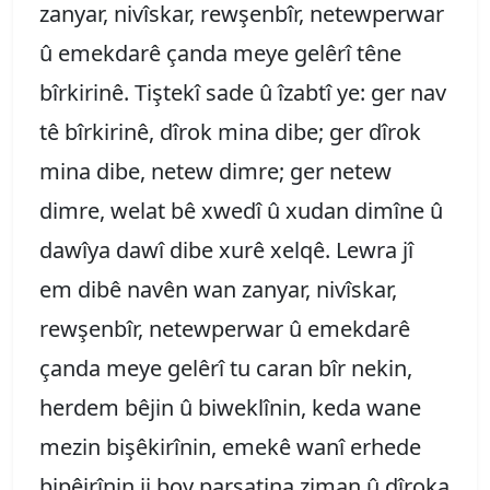
zanyar, nivîskar, rewşenbîr, netewperwar
û emekdarê çanda meye gelêrî têne
bîrkirinê. Tiştekî sade û îzabtî ye: ger nav
tê bîrkirinê, dîrok mina dibe; ger dîrok
mina dibe, netew dimre; ger netew
dimre, welat bê xwedî û xudan dimîne û
dawîya dawî dibe xurê xelqê. Lewra jî
em dibê navên wan zanyar, nivîskar,
rewşenbîr, netewperwar û emekdarê
çanda meye gelêrî tu caran bîr nekin,
herdem bêjin û biweklînin, keda wane
mezin bişêkirînin, emekê wanî erhede
bipêjrînin ji boy parsatina ziman û dîroka