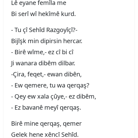
Lê eyane femîla me
Bi serî wî hekîmê kurd.
- Tu çî Sehîd Razgoyîçî?-
Bijîşk min dipirsin hercar.
- Birê wîme,- ez cî bi cî
Ji wanara dibêm dilbar.
-Çira, feqet,- ewan dibên,
- Ew qemere, tu wa qerqaş?
- Qey ew xala çûye,- ez dibêm,
- Ez bavanê meyî qerqaş.
Birê mine qerqaş, qemer
Gelek hene xêncî Sehîd.