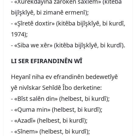
- «Xurekdayîna zarokên saxlem» (kitêba
bijîşkîyê, bi zimanê ermenî);
- «Şîretê doxtir» (kitêba bijîşkîyê, bi kurdî,
1974);
- «Siba we xêr» (kitêba bijîşkîyê, bi kurdî).
LI SER EFIRANDINÊN WÎ
Heyanî niha ev efrandinên bedewetîyê
yê nivîskar Sehîdê Îbo derketine:
- «Bîst salên din» (helbest, bi kurdî);
- «Quma min» (helbest, bi kurdî);
- «Azadî» (helbest, bi kurdî);
- «Sînem» (helbest, bi kurdî);