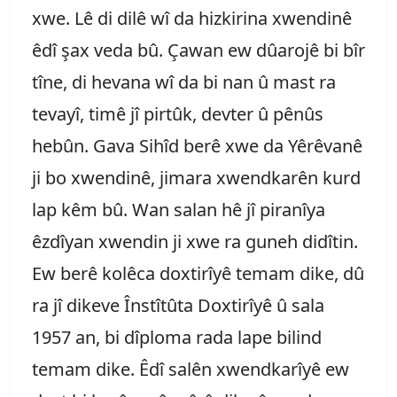
xwe. Lê di dilê wî da hizkirina xwendinê
êdî şax veda bû. Çawan ew dûarojê bi bîr
tîne, di hevana wî da bi nan û mast ra
tevayî, timê jî pirtûk, devter û pênûs
hebûn. Gava Sihîd berê xwe da Yêrêvanê
ji bo xwendinê, jimara xwendkarên kurd
lap kêm bû. Wan salan hê jî piranîya
êzdîyan xwendin ji xwe ra guneh didîtin.
Ew berê kolêca doxtirîyê temam dike, dû
ra jî dikeve Înstîtûta Doxtirîyê û sala
1957 an, bi dîploma rada lape bilind
temam dike. Êdî salên xwendkarîyê ew