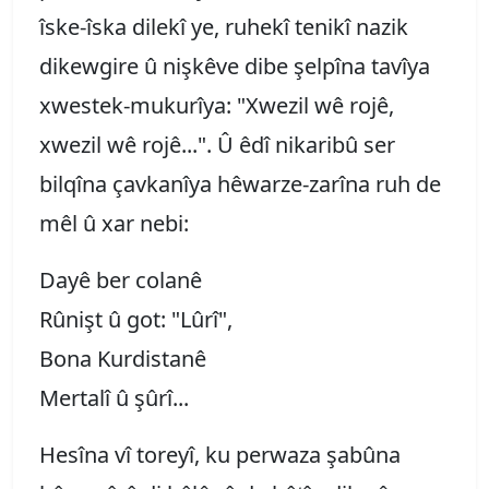
îske-îska dilekî ye, ruhekî tenikî nazik
dikewgire û nişkêve dibe şelpîna tavîya
xwestek-mukurîya: "Xwezil wê rojê,
xwezil wê rojê...". Û êdî nikaribû ser
bilqîna çavkanîya hêwarze-zarîna ruh de
mêl û xar nebi:
Dayê ber colanê
Rûnişt û got: "Lûrî",
Bona Kurdistanê
Mertalî û şûrî...
Hesîna vî toreyî, ku perwaza şabûna