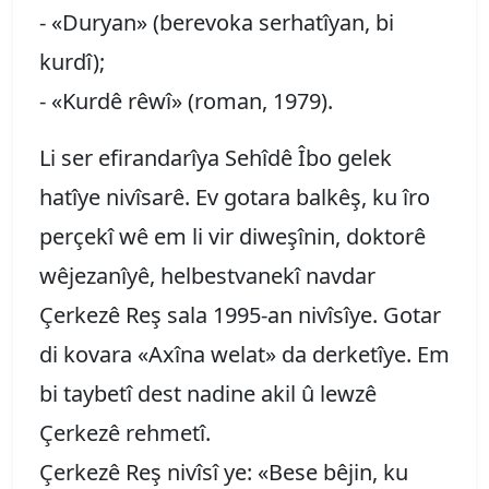
- «Duryan» (berevoka serhatîyan, bi
kurdî);
- «Kurdê rêwî» (roman, 1979).
Li ser efirandarîya Sehîdê Îbo gelek
hatîye nivîsarê. Ev gotara balkêş, ku îro
perçekî wê em li vir diweşînin, doktorê
wêjezanîyê, helbestvanekî navdar
Çerkezê Reş sala 1995-an nivîsîye. Gotar
di kovara «Axîna welat» da derketîye. Em
bi taybetî dest nadine akil û lewzê
Çerkezê rehmetî.
Çerkezê Reş nivîsî ye: «Bese bêjin, ku