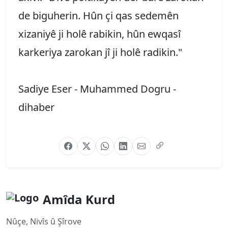
de biguherin. Hûn çi qas sedemên
xizaniyê ji holê rabikin, hûn ewqasî
karkeriya zarokan jî ji holê radikin."
Sadiye Eser - Muhammed Dogru -
dihaber
Amîda Kurd
Nûçe, Nivîs û Şîrove