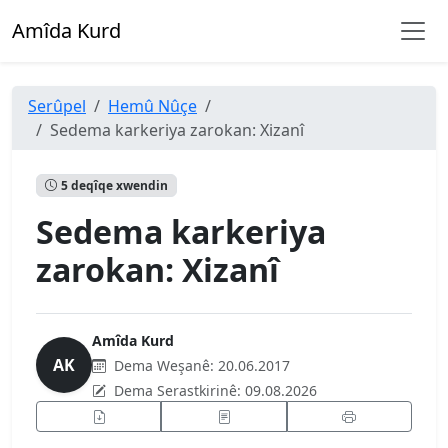
Amîda Kurd
Serûpel
Hemû Nûçe
Sedema karkeriya zarokan: Xizanî
5 deqîqe xwendin
Sedema karkeriya
zarokan: Xizanî
Amîda Kurd
AK
Dema Weşanê:
20.06.2017
Dema Serastkirinê:
09.08.2026