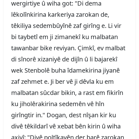
wergirtiye û wiha got: "Di dema
lêkolînkirina karkeriya zarokan de,
têkiliya sedembûyînê zaf girîng e. Li vir
bi taybetî em ji zimanekî ku malbatan
tawanbar bike reviyan. Çimkî, ev malbat
di sînorê xizaniyê de dijîn û li bajarekî
wek Stenbolê buha îdamekirina jiyanê
zaf zehmet e. Ji ber vê ji dêvla ku em
malbatan sûcdar bikin, a rast em fikirîn
ku jiholêrakirina sedemên vê hîn
girîngtir in." Dogan, dest nîşan kir ku
divê têkildarî vê xebat bên kirin û wiha
axivî: "Divê poltîkayên der barê zarokan