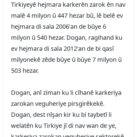
Tirkiyeyê hejmara karkerên zarok ên nav
malê 4 milyon û 447 hezar bû, lê belê ev
hejmara di sala 2006'an de bûye 6
milyon û 540 hezar. Dogan, ragihand ku
ev hejmara di sala 2012'an de bi qasî
milyonekê zêde bûye û bûye 7 milyon û
503 hezar.
Dogan, anî ziman ku li cîhanê karkeriya
zarokan veguheriye pirsgirêkekê.
Dogan, dest nîşan kir ku bi taybetî li
welatên ku Tirkiye jî di nav wan de ye,
karkeriya zarokan veguheriye sektorekê