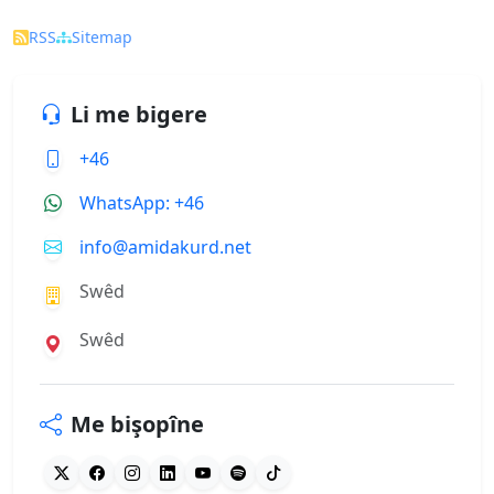
RSS
Sitemap
Li me bigere
+46
WhatsApp: +46
info@amidakurd.net
Swêd
Swêd
Me bişopîne