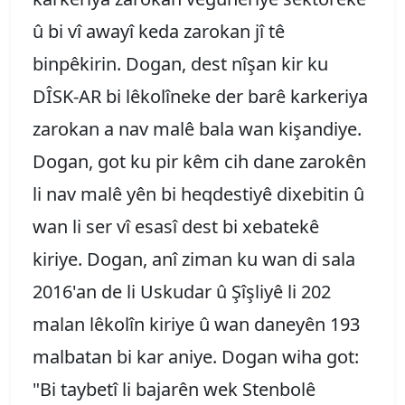
û bi vî awayî keda zarokan jî tê
binpêkirin. Dogan, dest nîşan kir ku
DÎSK-AR bi lêkolîneke der barê karkeriya
zarokan a nav malê bala wan kişandiye.
Dogan, got ku pir kêm cih dane zarokên
li nav malê yên bi heqdestiyê dixebitin û
wan li ser vî esasî dest bi xebatekê
kiriye. Dogan, anî ziman ku wan di sala
2016'an de li Uskudar û Şîşliyê li 202
malan lêkolîn kiriye û wan daneyên 193
malbatan bi kar aniye. Dogan wiha got:
"Bi taybetî li bajarên wek Stenbolê