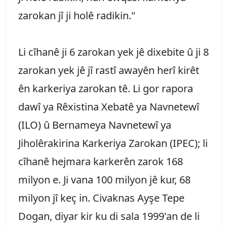
zarokan jî ji holê radikin."
Li cîhanê ji 6 zarokan yek jê dixebite û ji 8
zarokan yek jê jî rastî awayên herî kirêt
ên karkeriya zarokan tê. Li gor rapora
dawî ya Rêxistina Xebatê ya Navnetewî
(ILO) û Bernameya Navnetewî ya
Jiholêrakirina Karkeriya Zarokan (IPEC); li
cîhanê hejmara karkerên zarok 168
milyon e. Ji vana 100 milyon jê kur, 68
milyon jî keç in. Civaknas Ayşe Tepe
Dogan, diyar kir ku di sala 1999'an de li