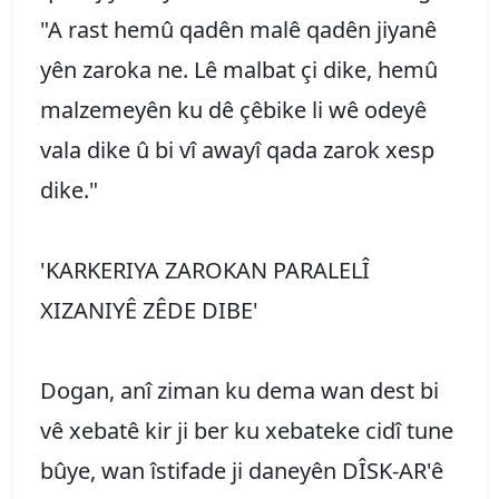
"A rast hemû qadên malê qadên jiyanê
yên zaroka ne. Lê malbat çi dike, hemû
malzemeyên ku dê çêbike li wê odeyê
vala dike û bi vî awayî qada zarok xesp
dike."
'KARKERIYA ZAROKAN PARALELÎ
XIZANIYÊ ZÊDE DIBE'
Dogan, anî ziman ku dema wan dest bi
vê xebatê kir ji ber ku xebateke cidî tune
bûye, wan îstifade ji daneyên DÎSK-AR'ê