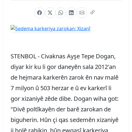
STENBOL
- Civaknas Ayşe Tepe Dogan,
diyar kir ku li gor daneyên sala 2012'an
de hejmara karkerên zarok ên nav malê
7 milyon û 503 herzar e û ev karkerî li
gor xizaniyê zêde dibe. Dogan wiha got:
"Divê poltîkayên der barê zarokan de
biguherin. Hûn çi qas sedemên xizaniyê
ji holê rabikin, hûn ewqasî karkeriya