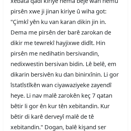
xebata qadî kiriye hema bêje wan hemû
pirsên xwe ji jinan kiriye û wiha got:
"Çimkî yên ku van karan dikin jin in.
Dema me pirsên der barê zarokan de
dikir me tewrekî hayjixwe didît. Hin
pirsên me nedihatin bersivandin,
nedixwestin bersivan bidin. Lê belê, em
dikarin bersivên ku dan binirxînin. Li gor
îstatîstîkên wan ciyawaziyeke zayendî
heye. Li nav malê zarokên keç 7 qatan
bêtir li gor ên kur tên xebitandin. Kur
bêtir di karê derveyî malê de tê
xebitandin." Dogan, balê kişand ser