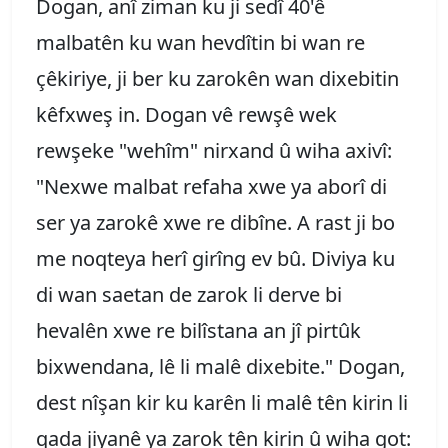
Dogan, anî ziman ku ji sedî 40'ê
malbatên ku wan hevdîtin bi wan re
çêkiriye, ji ber ku zarokên wan dixebitin
kêfxweş in. Dogan vê rewşê wek
rewşeke "wehîm" nirxand û wiha axivî:
"Nexwe malbat refaha xwe ya aborî di
ser ya zarokê xwe re dibîne. A rast ji bo
me noqteya herî girîng ev bû. Diviya ku
di wan saetan de zarok li derve bi
hevalên xwe re bilîstana an jî pirtûk
bixwendana, lê li malê dixebite." Dogan,
dest nîşan kir ku karên li malê tên kirin li
qada jiyanê ya zarok tên kirin û wiha got: