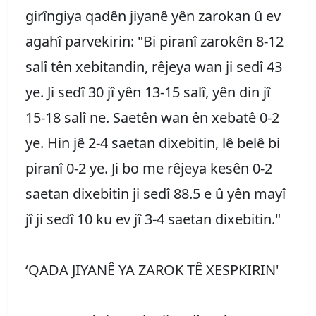
girîngiya qadên jiyanê yên zarokan û ev
agahî parvekirin: "Bi piranî zarokên 8-12
salî tên xebitandin, rêjeya wan ji sedî 43
ye. Ji sedî 30 jî yên 13-15 salî, yên din jî
15-18 salî ne. Saetên wan ên xebatê 0-2
ye. Hin jê 2-4 saetan dixebitin, lê belê bi
piranî 0-2 ye. Ji bo me rêjeya kesên 0-2
saetan dixebitin ji sedî 88.5 e û yên mayî
jî ji sedî 10 ku ev jî 3-4 saetan dixebitin."
‘QADA JIYANÊ YA ZAROK TÊ XESPKIRIN'