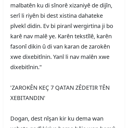
malbatên ku di sînorê xizaniyê de dijîn,
serî li riyên bi dest xistina dahateke
pîvekî didin. Ev bi piranî wergirtina ji bo
karê nav malê ye. Karên tekstîlê, karên
fasonî dikin û di van karan de zarokên
xwe dixebitînin. Yanî li nav malên xwe
dixebitînin."
'ZAROKÊN KEÇ 7 QATAN ZÊDETIR TÊN
XEBITANDIN'
Dogan, dest nîşan kir ku dema wan