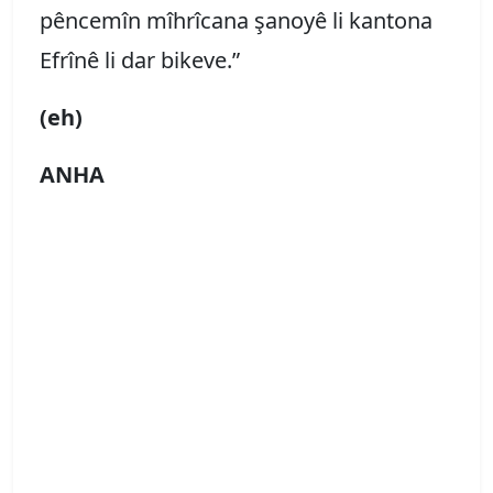
pêncemîn mîhrîcana şanoyê li kantona
Efrînê li dar bikeve.”
(eh)
ANHA