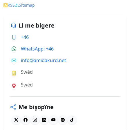
RSS
Sitemap
Li me bigere
+46
WhatsApp: +46
info@amidakurd.net
Swêd
Swêd
Me bişopîne