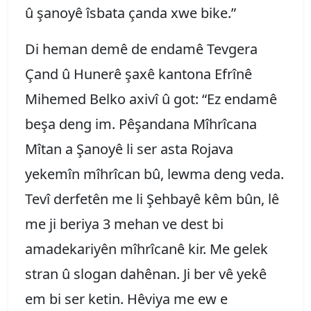
û şanoyê îsbata çanda xwe bike.”
Di heman demê de endamê Tevgera
Çand û Hunerê şaxê kantona Efrînê
Mihemed Belko axivî û got: “Ez endamê
beşa deng im. Pêşandana Mîhrîcana
Mîtan a Şanoyê li ser asta Rojava
yekemîn mîhrîcan bû, lewma deng veda.
Tevî derfetên me li Şehbayê kêm bûn, lê
me ji beriya 3 mehan ve dest bi
amadekariyên mîhrîcanê kir. Me gelek
stran û slogan dahênan. Ji ber vê yekê
em bi ser ketin. Hêviya me ew e