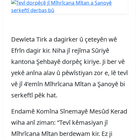
Dewleta Tirk a dagirker û çeteyên wê
Efrîn dagir kir. Niha jî rejîma Sûriyê
kantona Şehbayê dorpêç kiriye. Ji ber vê
yekê anîna alav û pêwîstiyan zor e, lê tevî
vê jî 4’emîn Mîhrîcana Mîtan a Şanoyê bi
serkeftî pêk hat.
Endamê Komîna Sînemayê Mesûd Kerad
wiha anî ziman: “Tevî kêmasiyan jî
Mîhrîcana Mîtan berdewam kir. Ez ji