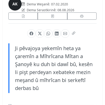
AK
Dema Weşanê:
07.02.2020
Dema Serastkirinê:
08.08.2026
Ji pêvajoya yekemîn heta ya
çaremîn a Mîhrîcana Mîtan a
Şanoyê ku duh bi dawî bû, kesên
li pişt perdeyan xebateke mezin
meşand û mîhrîcan bi serkeftî
derbas bû