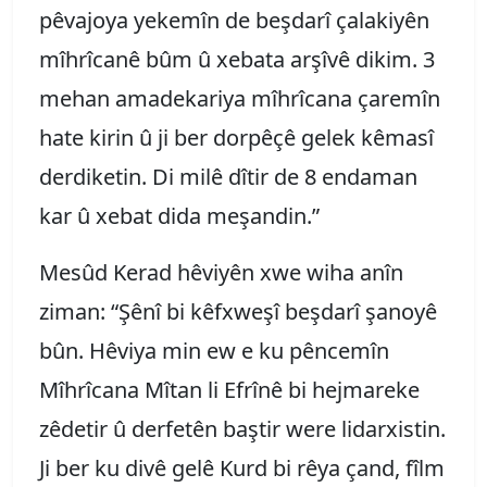
pêvajoya yekemîn de beşdarî çalakiyên
mîhrîcanê bûm û xebata arşîvê dikim. 3
mehan amadekariya mîhrîcana çaremîn
hate kirin û ji ber dorpêçê gelek kêmasî
derdiketin. Di milê dîtir de 8 endaman
kar û xebat dida meşandin.”
Mesûd Kerad hêviyên xwe wiha anîn
ziman: “Şênî bi kêfxweşî beşdarî şanoyê
bûn. Hêviya min ew e ku pêncemîn
Mîhrîcana Mîtan li Efrînê bi hejmareke
zêdetir û derfetên baştir were lidarxistin.
Ji ber ku divê gelê Kurd bi rêya çand, fîlm