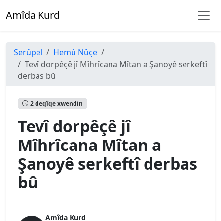
Amîda Kurd
Serûpel
Hemû Nûçe
Tevî dorpêçê jî Mîhrîcana Mîtan a Şanoyê serkeftî
derbas bû
2 deqîqe xwendin
Tevî dorpêçê jî
Mîhrîcana Mîtan a
Şanoyê serkeftî derbas
bû
Amîda Kurd