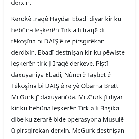
derxin.
Kerokê Iraqê Haydar Ebadî diyar kir ku
hebûna leşkerên Tirk a li Iraqê di
têkoşîna bi DAİŞ'ê re pirsgirêkan
derdixin. Ebadî destnişan kir ku pêwiste
leşkerên tirk ji Iraqê derkeve. Piştî
daxuyaniya Ebadî, Nûnerê Taybet ê
Têkoşîna bi DAIŞ'ê re yê Obama Brett
McGurk jî daxuyanî da. Mc.Gurk jî diyar
kir ku hebûna leşkerên Tirk a li Başika
dibe ku zerarê bide operasyona Musulê
û pirsgirekan derxin. McGurk destnîşan