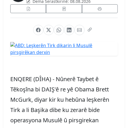
Dema Serastkirinê:
08.08.2026
ENQERE (DÎHA) - Nûnerê Taybet ê
Têkoşîna bi DAIŞ'ê re yê Obama Brett
McGurk, diyar kir ku hebûna leşkerên
Tirk a li Başika dibe ku zerarê bide
operasyona Musulê û pirsgirekan