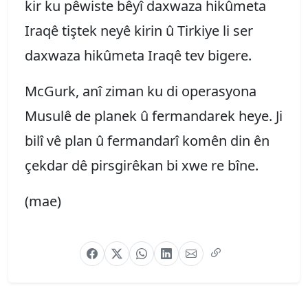
kir ku pêwiste bêyî daxwaza hikûmeta
Iraqê tiştek neyê kirin û Tirkiye li ser
daxwaza hikûmeta Iraqê tev bigere.
McGurk, anî ziman ku di operasyona
Musulê de planek û fermandarek heye. Ji
bilî vê plan û fermandarî komên din ên
çekdar dê pirsgirêkan bi xwe re bîne.
(mae)