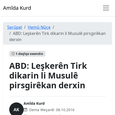
Amîda Kurd
Serûpel
Hemû Nûçe
ABD: Leşkerên Tirk dikarin li Musulê pirsgirêkan
derxin
1 deqîqe xwendin
ABD: Leşkerên Tirk
dikarin li Musulê
pirsgirêkan derxin
Amîda Kurd
AK
Dema Weşanê:
08.10.2016