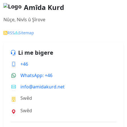
Amîda Kurd
Nûçe, Nivîs û Şîrove
RSS
Sitemap
Li me bigere
+46
WhatsApp: +46
info@amidakurd.net
Swêd
Swêd