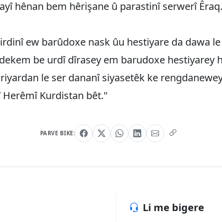
ayî hênan bem hêrişane û parastinî serwerî Êraq
irdinî ew barûdoxe nask ûu hestiyare da dawa le
 dekem be urdî dîrasey em barudoxe hestiyarey
iriyardan le ser dananî siyasetêk ke rengdanewey
 Herêmî Kurdistan bêt."
PARVE BIKE:
Li me bigere