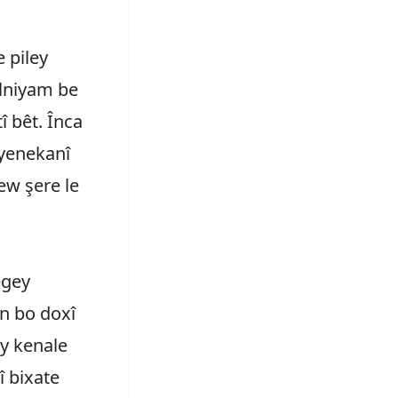
 piley
lniyam be
î bêt. Înca
ayenekanî
ew şere le
êgey
n bo doxî
ey kenale
î bixate