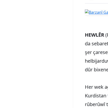
HEWLÊR
(
da sebare
şer çarese
helbijard
dûr bixen
Her wek a
Kurdistan 
rûberûwî t