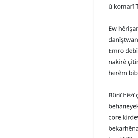
û komarî 
Ew hêrişan
danîştwanî
Emro debî
nakirê‌ çît
herêm bib
Bûnî hêzî 
behaneyekî
core kirde
bekarhêna