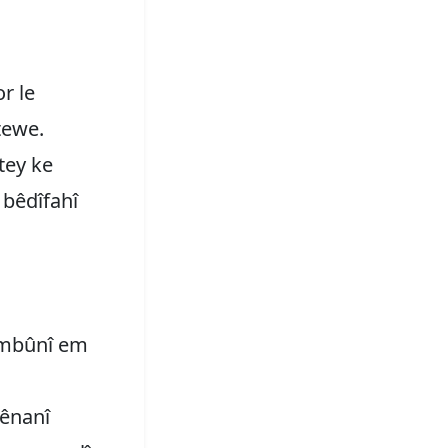
r le
tewe.
tey ke
û bêdîfahî
wambûnî em
hênanî