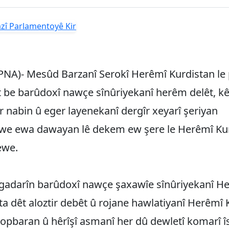
PNA)- Mesûd Barzanî Serokî Herêmî Kurdistan l
t be barûdoxî nawçe sînûriyekanî herêm delêt, k
r nabin û eger layenekanî dergîr xeyarî şeriyan
uwe ewa dawayan lê‌ dekem ew şere le Herêmî Ku
ewe.
gadarîn barûdoxî nawçe şaxawîe sînûriyekanî H
ta dêt aloztir debêt û rojane hawlatiyanî Herêmî 
opbaran û hêrîşî asmanî her dû dewletî komarî î