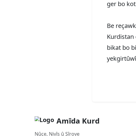
ger bo kot
Be reçawk
Kurdistan
bikat bo b
yekgirtûwî
Amîda Kurd
Nûçe, Nivîs û Şîrove