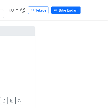
KU
Têkevê
Bibe Endam