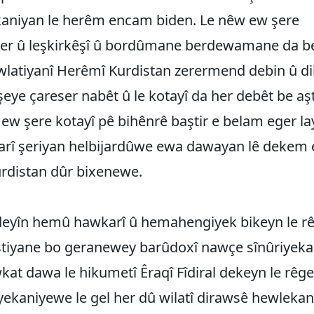
kaniyan le herêm encam biden. Le nêw ew şere
r û leşkirkêşî û bordûmane berdewamane da be
latiyanî Herêmî Kurdistan zerermend debin û di
eye çareser nabêt û le kotayî da her debêt be aşt
r ew şere kotayî pê‌ bihênrê‌ baştir e belam eger l
arî şeriyan helbijardûwe ewa dawayan lê‌ dekem 
rdistan dûr bixenewe.
yîn hemû hawkarî û hemahengiyek bikeyn le r
aştiyane bo geranewey barûdoxî nawçe sînûriyeka
kat dawa le hikumetî Êraqî Fîdiral dekeyn le rêg
ekaniyewe le gel her dû wilatî dirawsê‌ hewlekan