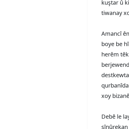
kuştar û 
tiwanay xo
Amancî êm
boye be h
herêm têk
berjewend
destkewtan
qurbanîda
xoy bizanê
Debê‌ le l
sînûrekan