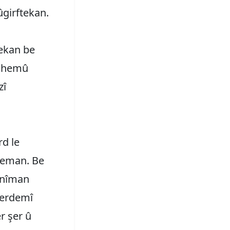
ûgirftekan.
ekan be
ey hemû
zî
d le
ekeman. Be
anîman
serdemî
r şer û