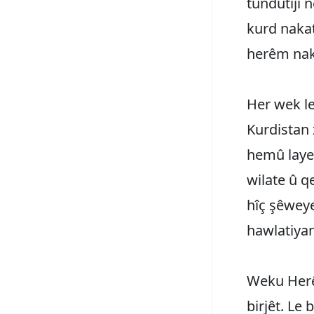
tundûtîjî
kurd naka
herêm nak
Her wek l
Kurdistan 
hemû laye
wilate û q
hîç şêwey
hawlatiyan
Weku Herê
birjêt. L