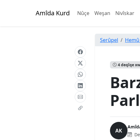
Amîda Kurd
Nûçe
Weşan
Nivîskar
Serûpel
Hemû
4 deqîqe x
Bar
Par
Amîd
AK
De