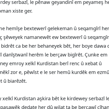
kirdey serbazî, le pênaw geyandinî em peyameş 
man xiste ger.
e hemîşe bextewerî gelekeman û seqamgîrî he
îç şêweyek namanewêt ew bextewerî û seqamgîr
 bidrêt ca be her behaneyek bêt, her boye dawa 
î danîştwanî herêm le berçaw bigîrêt. Çunke em
ey emroy xelkî Kurdistan berî renc û xebat û
nêkî zor e, pêwîst e le ser hemû kurdêk em ezmû
t û biarêzêt.
ay xelkî Kurdistan aşkira bêt ke kirdewey serbazî l
 pasawêk dedate her dû wilat ta be berçawî cîha