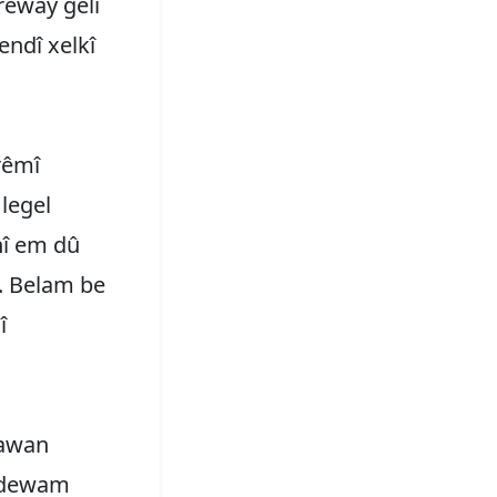
reway gelî
ndî xelkî
rêmî
legel
nî em dû
k. Belam be
î
tawan
erdewam