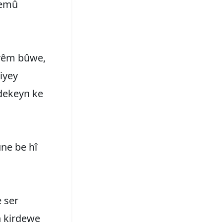
hemû
rêm bûwe,
iyey
dekeyn ke
ne be hî
e ser
n kirdewe