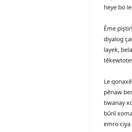
heye bo le
Ême pişti
diyalog ça
layek, be
têkewtote
Le qonaxêk
pênaw berg
tiwanay x
bûnî xoma
emro ciya 