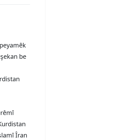
e peyamêk
êşekan be
rdistan
erêmî
Kurdistan
slamî Îran