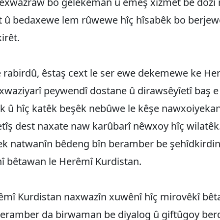
 nexwazraw bo gelekeman û emeş xizmet be dozî 
t û bedaxewe lem rûwewe hîç hîsabêk bo berjewe
irêt.
e rabirdû, êstaş cext le ser ewe dekemewe ke He
xwaziyarî peywendî dostane û dirawsêyîetî baş e 
k û hîç katêk beşêk nebûwe le kêşe nawxoiyeka
etîş dest naxate naw karûbarî nêwxoy hîç wilatê
ek natwanîn bêdeng bîn beramber be şehîdkirdin
î bêtawan le Herêmî Kurdistan.
mî Kurdistan naxwazîn xuwênî hîç mirovêkî bê
e beramber da birwaman be diyalog û giftûgoy b