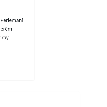
.
 Perlemanî
 herêm
 ray