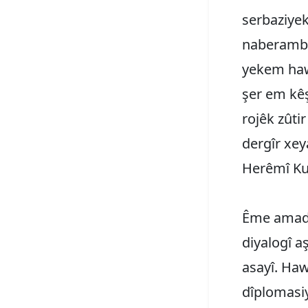
serbaziye
naberambe
yekem haw
şer em kêş
rojêk zûti
dergîr xey
Herêmî Ku
Ême amade
diyalogî 
asayî. Haw
dîplomasiy