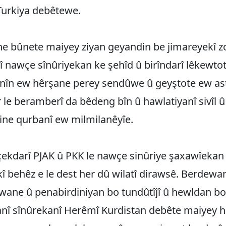
Turkiya debêtewe.
e bûnete maiyey ziyan geyandin be jimareyekî zo
 nawçe sînûriyekan ke şehîd û birîndarî lêkewto
nîn ew hêrşane perey sendûwe û geyştote ew as
ir le beramberî da bê‌‌deng bîn û hawlatiyanî sivîl 
ine qurbanî ew milmilanêyîe.
çekdarî PJAK û PKK le nawçe sinûriye şaxawîekan
 behêz e le dest her dû wilatî dirawsê‌. Berde
wane û penabirdiniyan bo tundûtîjî û hewldan bo
nî sînûrekanî Herêmî Kurdistan debête maiyey 