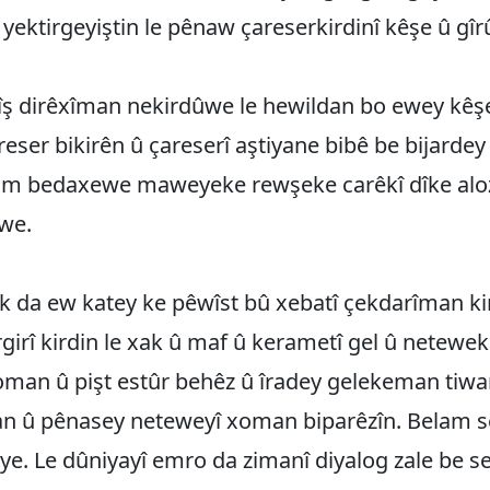
 yektirgeyiştin le pênaw çareserkirdinî kêşe û gîr
rîş dirêxîman nekirdûwe le hewildan bo ewey kêş
reser bikirên û çareserî aştiyane bibê‌ be bijard
lam bedaxewe maweyeke rewşeke carêkî dîke alo
we.
 da ew katey ke pêwîst bû xebatî çekdarîman kir
irî kirdin le xak û maf û kerametî gel û netew
oman û pişt estûr behêz û îradey gelekeman tiw
n û pênasey neteweyî xoman biparêzîn. Belam 
ye. Le dûniyayî emro da zimanî diyalog zale be se