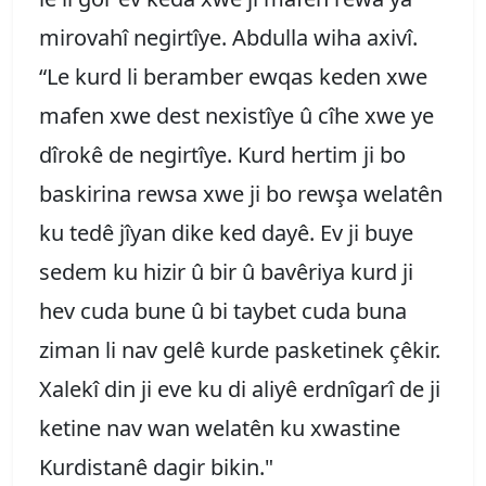
mirovahî negirtîye. Abdulla wiha axivî.
“Le kurd li beramber ewqas keden xwe
mafen xwe dest nexistîye û cîhe xwe ye
dîrokê de negirtîye. Kurd hertim ji bo
baskirina rewsa xwe ji bo rewşa welatên
ku tedê jîyan dike ked dayê. Ev ji buye
sedem ku hizir û bir û bavêriya kurd ji
hev cuda bune û bi taybet cuda buna
ziman li nav gelê kurde pasketinek çêkir.
Xalekî din ji eve ku di aliyê erdnîgarî de ji
ketine nav wan welatên ku xwastine
Kurdistanê dagir bikin."