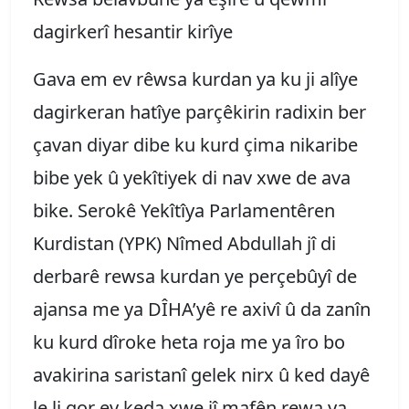
dagirkerî hesantir kirîye
Gava em ev rêwsa kurdan ya ku ji alîye
dagirkeran hatîye parçêkirin radixin ber
çavan diyar dibe ku kurd çima nikaribe
bibe yek û yekîtiyek di nav xwe de ava
bike. Serokê Yekîtîya Parlamentêren
Kurdistan (YPK) Nîmed Abdullah jî di
derbarê rewsa kurdan ye perçebûyî de
ajansa me ya DÎHA’yê re axivî û da zanîn
ku kurd dîroke heta roja me ya îro bo
avakirina saristanî gelek nirx û ked dayê
le li gor ev keda xwe jî mafên rewa ya