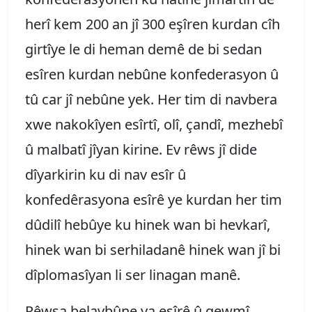
herî kem 200 an jî 300 eşîren kurdan cîh
girtîye le di heman demê de bi sedan
esîren kurdan nebûne konfederasyon û
tû car jî nebûne yek. Her tim di navbera
xwe nakokîyen esîrtî, olî, çandî, mezhebî
û malbatî jîyan kirine. Ev rêws jî dide
dîyarkirin ku di nav esîr û
konfedêrasyona esîrê ye kurdan her tim
dûdilî hebûye ku hinek wan bi hevkarî,
hinek wan bi serhiladanê hinek wan jî bi
dîplomasîyan li ser linagan manê.
Rêwsa belavbûne ya eşîrê û qewmî