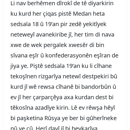
Li nav berhêmen dîrokî de tê diyarkirin
ku kurd her çiqas pistê Medan heta
sedsala 18 û 19’an pir zedê yekitîyek
neteweyî avanekiribe jî, her tim di nava
xwe de wek pergalek xwesêr di bin
sîvana eşîr û konfederasyonên eşîran de
jiya ye. Piştê sedsala 19’an ku li cîhane
tekoşînen rizgarîya netewî destpekiri bû
kurd jî wê rewsa cîhanê bi bandorbûn û
ev jî her çarparçêya axa kurdan dest bi
têkosîna azadîye kirin. Lê ev rêwşa hêyî
bi paşketina Rûsya ye ber bi gûherîneke
nû ve çû. Herî davî jî bi hevkarîya