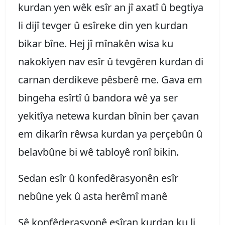
kurdan yen wêk esîr an jî axatî û begtiya
li dijî tevger û esîreke din yen kurdan
bikar bîne. Hej jî mînakên wisa ku
nakokîyen nav esîr û tevgêren kurdan di
carnan derdikeve pêsberê me. Gava em
bingeha esîrtî û bandora wê ya ser
yekitîya netewa kurdan bînin ber çavan
em dikarîn rêwsa kurdan ya perçebûn û
belavbûne bi wê tabloyê ronî bikin.
Sedan esîr û konfedêrasyonên esîr
nebûne yek û asta herêmî manê
Sê konfêderasyonê eşîran kurdan ku li