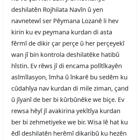
deshilatên Rojhilata Navîn û yen
navnetewî ser Pêymana Lozanê li hev
kirin ku ev peymana kurdan di asta
fêrmî de dikir çar perçe û her perçeyekî
wan jî bin kontrola deshilatêke hatibû
hîstin. Ev rêws jî di encama polîtîkayên
asîmîlasyon, îmha û înkarê bu sedêm ku
cûdahîya nav kurdan di mile ziman, çand
û jîyanî de ber bi kûrbûnêke we biçe. Ev
rewsa hêyî jî avakirina yekîtîya kurdan
ber bi zehmetiyeke we bir. Wisa lê hat ku
êdî deshilatên herêmî dikaribû ku hezên