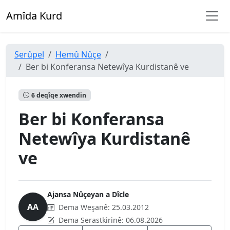
Amîda Kurd
Serûpel
Hemû Nûçe
Ber bi Konferansa Netewîya Kurdistanê ve
6 deqîqe xwendin
Ber bi Konferansa
Netewîya Kurdistanê
ve
Ajansa Nûçeyan a Dîcle
AA
Dema Weşanê:
25.03.2012
Dema Serastkirinê:
06.08.2026