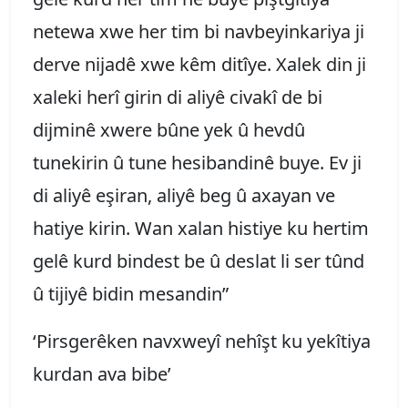
netewa xwe her tim bi navbeyinkariya ji
derve nijadê xwe kêm ditîye. Xalek din ji
xaleki herî girin di aliyê civakî de bi
dijminê xwere bûne yek û hevdû
tunekirin û tune hesibandinê buye. Ev ji
di aliyê eşiran, aliyê beg û axayan ve
hatiye kirin. Wan xalan histiye ku hertim
gelê kurd bindest be û deslat li ser tûnd
û tijiyê bidin mesandin”
‘Pirsgerêken navxweyî nehîşt ku yekîtiya
kurdan ava bibe’