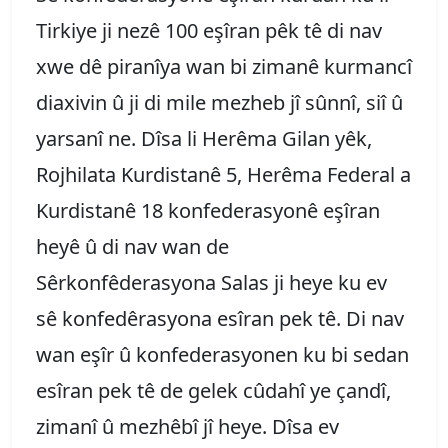
Tirkiye ji nezê 100 eşîran pêk tê di nav
xwe dê piranîya wan bi zimanê kurmancî
diaxivin û ji di mile mezheb jî sûnnî, siî û
yarsanî ne. Dîsa li Herêma Gilan yêk,
Rojhilata Kurdistanê 5, Herêma Federal a
Kurdistanê 18 konfederasyonê eşîran
heyê û di nav wan de
Sêrkonfêderasyona Salas ji heye ku ev
sê konfedêrasyona esîran pek tê. Di nav
wan eşîr û konfederasyonen ku bi sedan
esîran pek tê de gelek cûdahî ye çandî,
zimanî û mezhêbî jî heye. Dîsa ev