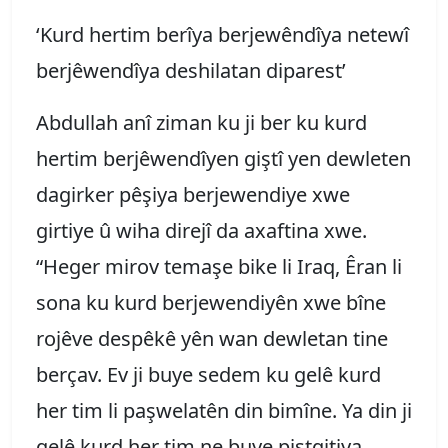
‘Kurd hertim berîya berjewêndîya netewî
berjêwendîya deshilatan diparest’
Abdullah anî ziman ku ji ber ku kurd
hertim berjêwendîyen giştî yen dewleten
dagirker pêşiya berjewendiye xwe
girtiye û wiha direjî da axaftina xwe.
“Heger mirov temaşe bike li Iraq, Êran li
sona ku kurd berjewendiyên xwe bîne
rojêve despêkê yên wan dewletan tine
berçav. Ev ji buye sedem ku gelê kurd
her tim li paşwelatên din bimîne. Ya din ji
gelê kurd her tim ne buye piştgitiya