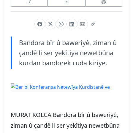
Bandora bîr û baweriyê, ziman û
çandê li ser yekîtiya newetbûna
kurdan bandorek cuda kiriye.
MURAT KOLCA Bandora bîr û baweriyê,
ziman û çandê li ser yekîtiya newetbûna