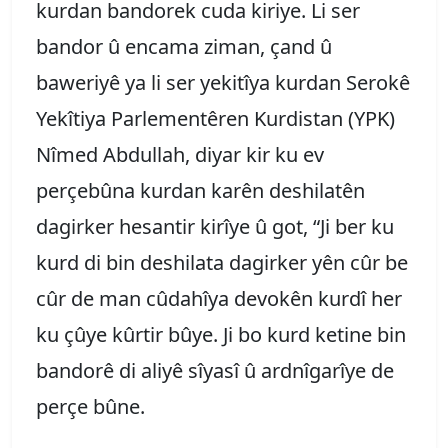
kurdan bandorek cuda kiriye. Li ser
bandor û encama ziman, çand û
baweriyê ya li ser yekitîya kurdan Serokê
Yekîtiya Parlementêren Kurdistan (YPK)
Nîmed Abdullah, diyar kir ku ev
perçebûna kurdan karên deshilatên
dagirker hesantir kirîye û got, “Ji ber ku
kurd di bin deshilata dagirker yên cûr be
cûr de man cûdahîya devokên kurdî her
ku çûye kûrtir bûye. Ji bo kurd ketine bin
bandorê di aliyê sîyasî û ardnîgarîye de
perçe bûne.