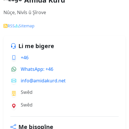
Nûçe, Nivîs û Şîrove
RSS
Sitemap
Li me bigere
+46
WhatsApp: +46
info@amidakurd.net
Swêd
Swêd
Me bişopîne