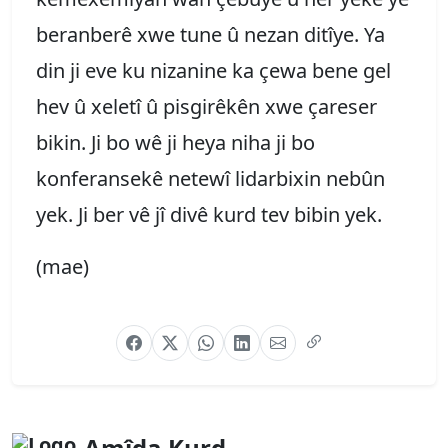
beranberê xwe tune û nezan ditîye. Ya
din ji eve ku nizanine ka çewa bene gel
hev û xeletî û pisgirêkên xwe çareser
bikin. Ji bo wê ji heya niha ji bo
konferansekê netewî lidarbixin nebûn
yek. Ji ber vê jî divê kurd tev bibin yek.
(mae)
Amîda Kurd