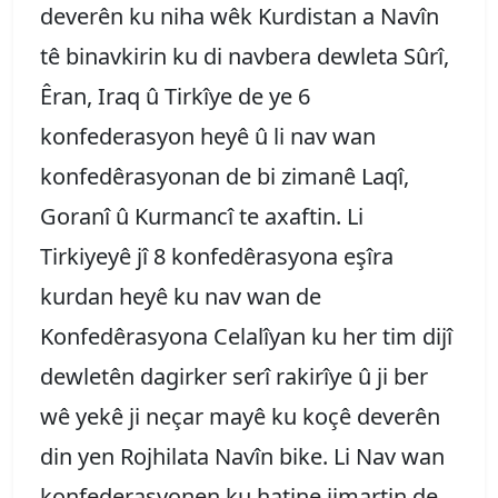
deverên ku niha wêk Kurdistan a Navîn
tê binavkirin ku di navbera dewleta Sûrî,
Êran, Iraq û Tirkîye de ye 6
konfederasyon heyê û li nav wan
konfedêrasyonan de bi zimanê Laqî,
Goranî û Kurmancî te axaftin. Li
Tirkiyeyê jî 8 konfedêrasyona eşîra
kurdan heyê ku nav wan de
Konfedêrasyona Celalîyan ku her tim dijî
dewletên dagirker serî rakirîye û ji ber
wê yekê ji neçar mayê ku koçê deverên
din yen Rojhilata Navîn bike. Li Nav wan
konfederasyonen ku hatine jimartin de