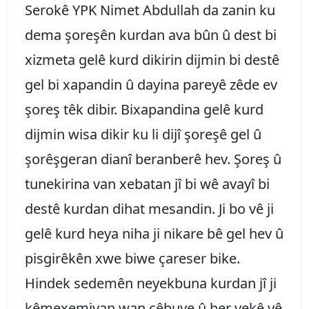
Serokê YPK Nimet Abdullah da zanin ku
dema şoreşên kurdan ava bûn û dest bi
xizmeta gelê kurd dikirin dijmin bi destê
gel bi xapandin û dayina pareyê zêde ev
şoreş têk dibir. Bixapandina gelê kurd
dijmin wisa dikir ku li dijî şoreşê gel û
şorêşgeran dianî beranberê hev. Şoreş û
tunekirina van xebatan jî bi wê avayî bi
destê kurdan dihat mesandin. Ji bo vê ji
gelê kurd heya niha ji nikare bê gel hev û
pisgirêkên xwe biwe çareser bike.
Hindek sedemên neyekbuna kurdan jî ji
kêmexemiyan wan çêbuye û her yekê yê