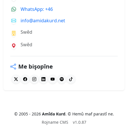
WhatsApp: +46
info@amidakurd.net
Swêd
Swêd
Me bişopîne
© 2005 - 2026
Amîda Kurd
. © Hemû maf parastî ne.
Rojname CMS
v1.0.87