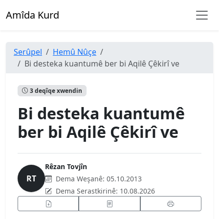
Amîda Kurd
Serûpel
Hemû Nûçe
Bi desteka kuantumê ber bi Aqilê Çêkirî ve
3 deqîqe xwendin
Bi desteka kuantumê
ber bi Aqilê Çêkirî ve
Rêzan Tovjîn
RT
Dema Weşanê:
05.10.2013
Dema Serastkirinê:
10.08.2026