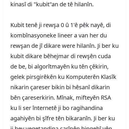
kinasî di "kubit"an de tê hilanîn.
Kubit tenê ji rewşa 0 û 1'ê pêk nayê, di
kombînasyoneke lineer a van her du
rewşan de jî dikare were hilanîn. Ji ber ku
kubit dikare bêhejmar di rewşên cuda
de be, bi algorîtmayên ku tên çêkirin,
gelek pirsgirêkên ku Komputerên Klasîk
nikarin çareser bikin bi hêsanî dikarin
bên çareserkirin. Mînak, mifteyên RSA
ku li ser înternetê ji bo ragihandina
agahiyên bi şîfre tên bikaranîn. Ji ber ku
ji hev veqetandina carînên bingehî yên