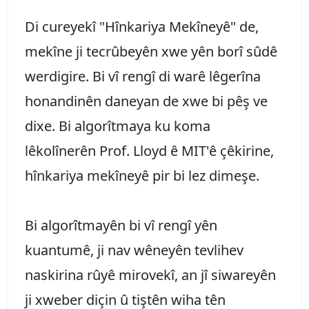
Di cureyekî "Hînkariya Mekîneyê" de,
mekîne ji tecrûbeyên xwe yên borî sûdê
werdigire. Bi vî rengî di warê lêgerîna
honandinên daneyan de xwe bi pêş ve
dixe. Bi algorîtmaya ku koma
lêkolînerên Prof. Lloyd ê MIT'ê çêkirine,
hînkariya mekîneyê pir bi lez dimeşe.
Bi algorîtmayên bi vî rengî yên
kuantumê, ji nav wêneyên tevlihev
naskirina rûyê mirovekî, an jî siwareyên
ji xweber diçin û tiştên wiha tên