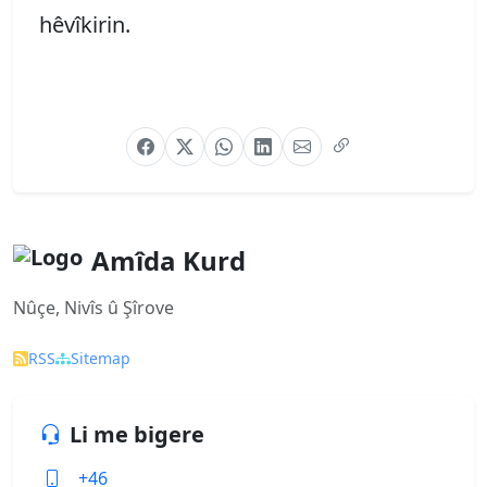
hêvîkirin.
Amîda Kurd
Nûçe, Nivîs û Şîrove
RSS
Sitemap
Li me bigere
+46