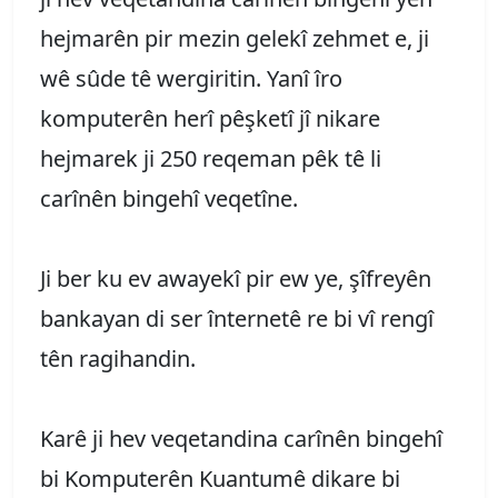
hejmarên pir mezin gelekî zehmet e, ji
wê sûde tê wergiritin. Yanî îro
komputerên herî pêşketî jî nikare
hejmarek ji 250 reqeman pêk tê li
carînên bingehî veqetîne.
Ji ber ku ev awayekî pir ew ye, şîfreyên
bankayan di ser înternetê re bi vî rengî
tên ragihandin.
Karê ji hev veqetandina carînên bingehî
bi Komputerên Kuantumê dikare bi