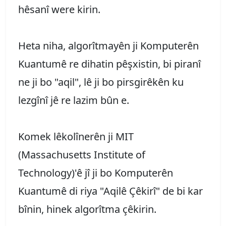
hêsanî were kirin.
Heta niha, algorîtmayên ji Komputerên
Kuantumê re dihatin pêşxistin, bi piranî
ne ji bo "aqil", lê ji bo pirsgirêkên ku
lezgînî jê re lazim bûn e.
Komek lêkolînerên ji MIT
(Massachusetts Institute of
Technology)'ê jî ji bo Komputerên
Kuantumê di riya "Aqilê Çêkirî" de bi kar
bînin, hinek algorîtma çêkirin.