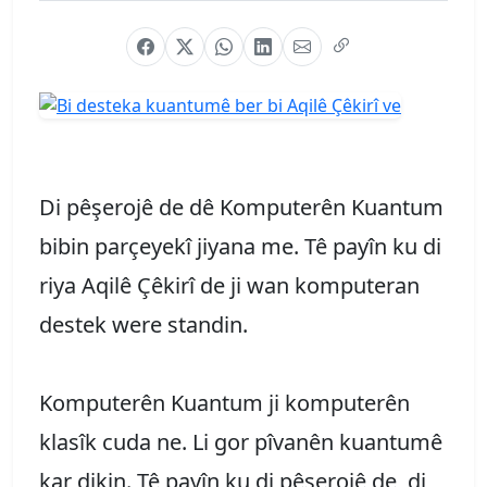
Di pêşerojê de dê Komputerên Kuantum
bibin parçeyekî jiyana me. Tê payîn ku di
riya Aqilê Çêkirî de ji wan komputeran
destek were standin.
Komputerên Kuantum ji komputerên
klasîk cuda ne. Li gor pîvanên kuantumê
kar dikin. Tê payîn ku di pêşerojê de, di