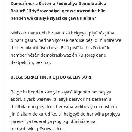
Damezîrner a Sîstema Federaliya Demokratîk a
Bakurê Sûriyê xwendiye, ger we xwendibe hûn
bendên wê di aliyê siyasî de çawa dibînin?
Nivîskar Dana Celal: NavEroka belgeye, piştî têkçûna
bihara gelan, nêrînên şoreşê derdixe pêş, di hindirê wê
de demokratîbûyîn heye. Ev jî piştî ku hêzên tarî li
hember hêzên demokrasîxwaz ên ku şoreş dane
destpêkirin, pêk hat.
BELGE SERKEFTINEK E JI BO GELÊN SÛRÎ
Belge bi bendên xwe yên siyasî têgehên hevbeşiya
aborî, siyasî; wekhevî di aliyê belavkirina berhem û
desthilatdarî pêş dixe, her wiha wekheviya di navbera
jin û zilam de xurt dike. Di belgeyê de her wiha projeya
çareseriya federaliya jeogragî dûrî sîstema
netewdewlet pêşniyar dike.