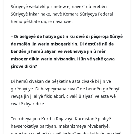
Sûriyeyê welatekî pir netew e, navekî nû erebên
Sûriyeyê înkar nake, navê Komara Sûriyeya Federal
hemû pêkhate digre nava xwe.
–
Di belgeyê de hatiye gotin ku divê di pêşeroja Sûriyê
de mafên jin werin misogerkirin. Di destûrê nû de
bendên ji hemû aliyan ve wekheviya jin û mêr
misoger dikin werin nivîsandin. Hûn vê yekê çawa
şîrove dikin?
Di hemû civakan de pêşketina asta civakê bi jin ve
girêdayî ye. Di hevpeymana civakî de bendên girêdayî
rewşa jin ji aliyê fikir, aborî, civakî û siyasî ve asta wê
civakê diyar dike.
Tecrûbeya jina Kurd li Rojavayê Kurdistanê ji aliyê
hevserokatîya partiyan, mekanîzmeya rêveberiyê,
parastina cewherî û aliyê leşkerî ve deskeftiyên jin divê