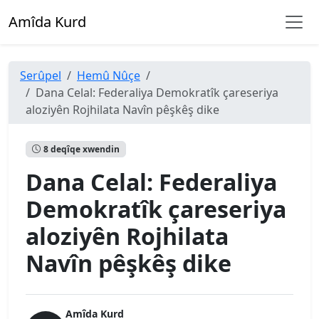
Amîda Kurd
Serûpel
Hemû Nûçe
Dana Celal: Federaliya Demokratîk çareseriya
aloziyên Rojhilata Navîn pêşkêş dike
8 deqîqe xwendin
Dana Celal: Federaliya
Demokratîk çareseriya
aloziyên Rojhilata
Navîn pêşkêş dike
Amîda Kurd