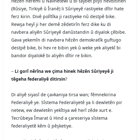
Hêzên herêmî û Navnetewî û bi taybet piştî hevdîtinên
(Rûsiye, Tirkiyê û Îranê) li Sûriyeyê rastiyeke dîtir hate
ferz kirin. Divê polîtîka ji rastiyeke nû destpê bike.
Rewşa heyî ji her demê zêdetirîn ferz dike ku di
navbera aliyên Sûriyeyê danûstandin û diyalok çêbibe.
Gava yekemîn di navbera hêzên demokratîk guftugo
destpê bike, bi hev re bibin yek û weke yek aliyekî bi
bandor diyalokê bi aliyên dîtir re bikin.
–
Li gorî nêrîna we çima hinek hêzên Sûriyeyê ji
têgeha federaliyê ditirsin
?
Di aliyê siyasî de çavkaniya tirsa wan; fêmnekirina
Federaliyê ye. Sîstema Federaliyetê ya li dewletên pir
netew, ew dewletên yekîtiya wê herî zêde xurt e.
Tecrûbeya Îmarat û Hind a çareseriya sîstema
federaliyetê kêm û pêşketiye.