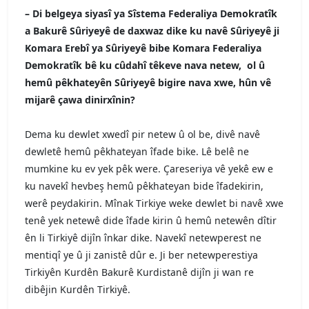
–
Di belgeya siyasî ya Sîstema Federaliya Demokratîk
a Bakurê Sûriyeyê de daxwaz dike ku navê Sûriyeyê ji
Komara Erebî ya Sûriyeyê bibe Komara Federaliya
Demokratîk bê ku cûdahî têkeve nava netew, ol û
hemû pêkhateyên Sûriyeyê bigire nava xwe, hûn vê
mijarê çawa dinirxînin?
Dema ku dewlet xwedî pir netew û ol be, divê navê
dewletê hemû pêkhateyan îfade bike. Lê belê ne
mumkine ku ev yek pêk were. Çareseriya vê yekê ew e
ku navekî hevbeş hemû pêkhateyan bide îfadekirin,
werê peydakirin. Mînak Tirkiye weke dewlet bi navê xwe
tenê yek netewê dide îfade kirin û hemû netewên dîtir
ên li Tirkiyê dijîn înkar dike. Navekî netewperest ne
mentiqî ye û ji zanistê dûr e. Ji ber netewperestiya
Tirkiyên Kurdên Bakurê Kurdistanê dijîn ji wan re
dibêjin Kurdên Tirkiyê.