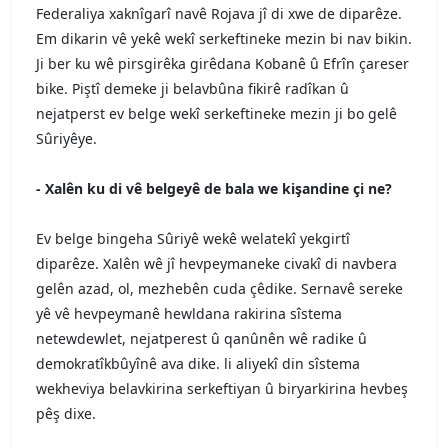
Federaliya xaknîgarî navê Rojava jî di xwe de diparêze.
Em dikarin vê yekê wekî serkeftineke mezin bi nav bikin.
Ji ber ku wê pirsgirêka girêdana Kobanê û Efrîn çareser
bike. Piştî demeke ji belavbûna fikirê radîkan û
nejatperst ev belge wekî serkeftineke mezin ji bo gelê
Sûriyêye.
- Xalên ku di vê belgeyê de bala we kişandine çi ne?
Ev belge bingeha Sûriyê wekê welatekî yekgirtî
diparêze. Xalên wê jî hevpeymaneke civakî di navbera
gelên azad, ol, mezhebên cuda çêdike. Sernavê sereke
yê vê hevpeymanê hewldana rakirina sîstema
netewdewlet, nejatperest û qanûnên wê radike û
demokratîkbûyînê ava dike. li aliyekî din sîstema
wekheviya belavkirina serkeftiyan û biryarkirina hevbeş
pêş dixe.