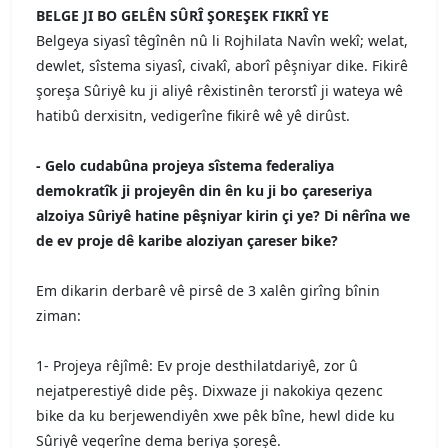
BELGE JI BO GELÊN SÛRÎ ŞOREŞEK FIKRÎ YE
Belgeya siyasî têgînên nû li Rojhilata Navîn wekî; welat,
dewlet, sîstema siyasî, civakî, aborî pêşniyar dike. Fikirê
şoreşa Sûriyê ku ji aliyê rêxistinên terorstî ji wateya wê
hatibû derxisitn, vedigerîne fikirê wê yê dirûst.
- Gelo cudabûna projeya sîstema federaliya
demokratîk ji projeyên din ên ku ji bo çareseriya
alzoiya Sûriyê hatine pêşniyar kirin çi ye? Di nêrîna we
de ev proje dê karibe aloziyan çareser bike?
Em dikarin derbarê vê pirsê de 3 xalên girîng bînin
ziman:
1- Projeya rêjîmê: Ev proje desthilatdariyê, zor û
nejatperestiyê dide pêş. Dixwaze ji nakokiya qezenc
bike da ku berjewendiyên xwe pêk bîne, hewl dide ku
Sûriyê vegerîne dema beriya şoreşê.