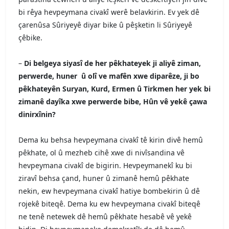
bi rêya hevpeymana civakî werê belavkirin. Ev yek dê
çarenûsa Sûriyeyê diyar bike û pêşketin li Sûriyeyê
çêbike.
–
Di belgeya siyasî de her pêkhateyek ji aliyê ziman,
perwerde, huner û olî ve mafên xwe diparêze, ji bo
pêkhateyên Suryan, Kurd, Ermen û Tirkmen her yek bi
zimanê dayîka xwe perwerde bibe, Hûn vê yekê çawa
dinirxînin?
Dema ku behsa hevpeymana civakî tê kirin divê hemû
pêkhate, ol û mezheb cihê xwe di nivîsandina vê
hevpeymana civakî de bigirin. Hevpeymanekî ku bi
ziravî behsa çand, huner û zimanê hemû pêkhate
nekin, ew hevpeymana civakî hatiye bombekirin û dê
rojekê biteqê. Dema ku ew hevpeymana civakî biteqê
ne tenê netewek dê hemû pêkhate hesabê vê yekê