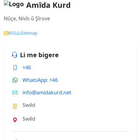
Amîda Kurd
Nûçe, Nivîs û Şîrove
RSS
Sitemap
Li me bigere
+46
WhatsApp: +46
info@amidakurd.net
Swêd
Swêd