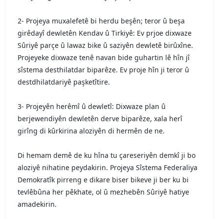
2- Projeya muxalefetê bi herdu beşên; teror û beşa
girêdayî dewletên Kendav û Tirkiyê: Ev prjoe dixwaze
Sûriyê parçe û lawaz bike û saziyên dewletê birûxîne.
Projeyeke dixwaze tenê navan bide guhartin lê hîn jî
sîstema desthilatdar biparêze. Ev proje hîn ji teror û
destdhilatdariyê paşketîtire.
3- Projeyên herêmî û dewletî: Dixwaze plan û
berjewendiyên dewletên derve biparêze, xala herî
girîng di kûrkirina aloziyên di hermên de ne.
Di hemam demê de ku hîna tu çareseriyên demkî ji bo
aloziyê nihatine peydakirin. Projeya Sîstema Federaliya
Demokratîk pirreng e dikare biser bikeve ji ber ku bi
tevlêbûna her pêkhate, ol û mezhebên Sûriyê hatiye
amadekirin.