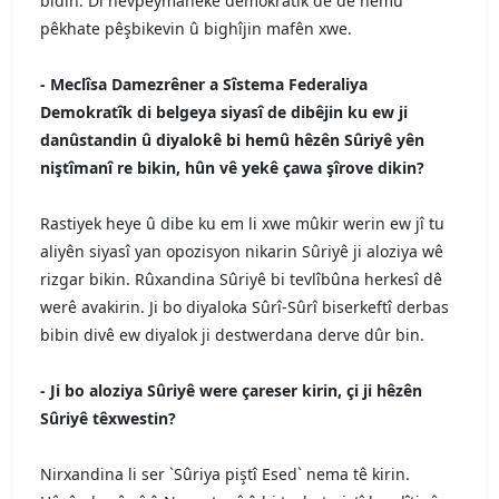
bidin. Di hevpeymaneke demokratîk de dê hemû
pêkhate pêşbikevin û bighîjin mafên xwe.
- Meclîsa Damezrêner a Sîstema Federaliya
Demokratîk di belgeya siyasî de dibêjin ku ew ji
danûstandin û diyalokê bi hemû hêzên Sûriyê yên
niştîmanî re bikin, hûn vê yekê çawa şîrove dikin
?
Rastiyek heye û dibe ku em li xwe mûkir werin ew jî tu
aliyên siyasî yan opozisyon nikarin Sûriyê ji aloziya wê
rizgar bikin. Rûxandina Sûriyê bi tevlîbûna herkesî dê
werê avakirin. Ji bo diyaloka Sûrî-Sûrî biserkeftî derbas
bibin divê ew diyalok ji destwerdana derve dûr bin.
- Ji bo aloziya Sûriyê were çareser kirin, çi ji hêzên
Sûriyê têxwestin?
Nirxandina li ser `Sûriya piştî Esed` nema tê kirin.