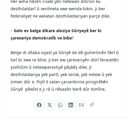
Her wiha hêzên civakî yên netewan ditirsin ku
desthilatdarî û xenîmeta xwe wenda bikin. Ji ber
federaliyet ne welatan desthilatdariyan parçe dike.
–
Gelo ev belge dikare aloziya Sûriyeyê ber bi
çareseriya demokratîk ve bibe
?
Belge di xîtaba siyasî ya Sûriyê de dê guhertinên fikrî û
torî bi xwe re bîne. Ji ber ew çareseriyên dûrî ferasetên
şovînîzm û netewperestiyê pêşkêş dike. Ji
desthilatdariya yek partî, yek serok, yek netew û yek
ziman dûr e. Piştî 6 salan çarserkirina pirsgirêkên
Sûriyê pêwîst e ji rê û rêbazên berê dûr bimîne.