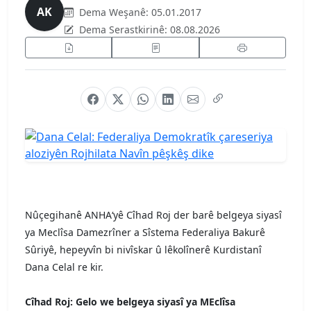
AK
Dema Weşanê:
05.01.2017
Dema Serastkirinê:
08.08.2026
Nûçegihanê ANHA‘yê Cîhad Roj der barê belgeya siyasî
ya Meclîsa Damezrîner a Sîstema Federaliya Bakurê
Sûriyê, hepeyvîn bi nivîskar û lêkolînerê Kurdistanî
Dana Celal re kir.
Cîhad Roj: Gelo we belgeya siyasî ya MEclîsa