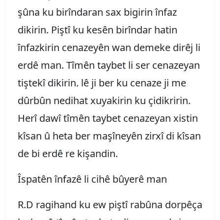
şûna ku birîndaran sax bigirin înfaz
dikirin. Piştî ku kesên birîndar hatin
înfazkirin cenazeyên wan demeke dirêj li
erdê man. Tîmên taybet li ser cenazeyan
tiştekî dikirin. lê ji ber ku cenaze ji me
dûrbûn nedihat xuyakirin ku çidikririn.
Herî dawî tîmên taybet cenazeyan xistin
kîsan û heta ber maşîneyên zirxî di kîsan
de bi erdê re kişandin.
Îspatên înfazê li cihê bûyerê man
R.D ragihand ku ew piştî rabûna dorpêça