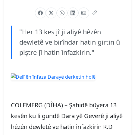
"Her 13 kes jî ji aliyê hêzên
dewletê ve birîndar hatin girtin û
piştre jî hatin înfazkirin."
COLEMERG (DÎHA) – Şahidê bûyera 13
kesên ku li gundê Dara yê Geverê ji aliyê
hêzên dewletê ve hatin înfazkirin R.D