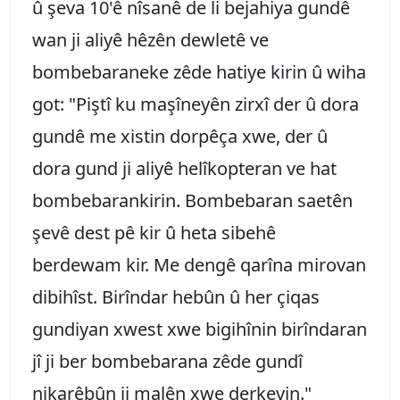
û şeva 10'ê nîsanê de li bejahiya gundê
wan ji aliyê hêzên dewletê ve
bombebaraneke zêde hatiye kirin û wiha
got: "Piştî ku maşîneyên zirxî der û dora
gundê me xistin dorpêça xwe, der û
dora gund ji aliyê helîkopteran ve hat
bombebarankirin. Bombebaran saetên
şevê dest pê kir û heta sibehê
berdewam kir. Me dengê qarîna mirovan
dibihîst. Birîndar hebûn û her çiqas
gundiyan xwest xwe bigihînin birîndaran
jî ji ber bombebarana zêde gundî
nikarêbûn ji malên xwe derkevin."