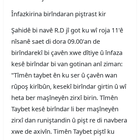
Înfazkirina birîndaran piştrast kir
Şahidê bi navê R.D jî got ku wî roja 11'ê
nîsanê saet di dora 09.00'an de
birîndarekî bi çavên xwe dîtiye û înfaza
kesê birîndar bi van gotinan anî ziman:
"Tîmên taybet ên ku ser û çavên wan
rûpoş kirîbûn, kesekî birîndar girtin û wî
heta ber maşîneyên zirxî birin. Tîmên
Taybet kesê birîndar li ber maşîneyên
zirxî dan runiştandin û pişt re di navbera
xwe de axivîn. Timên Taybet piştî ku