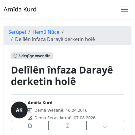
Amîda Kurd
Serûpel
Hemû Nûçe
Delîlên înfaza Darayê derketin holê
3 deqîqe xwendin
Delîlên înfaza Darayê
derketin holê
Amîda Kurd
AK
Dema Weşanê:
16.04.2016
Dema Serastkirinê:
07.08.2026