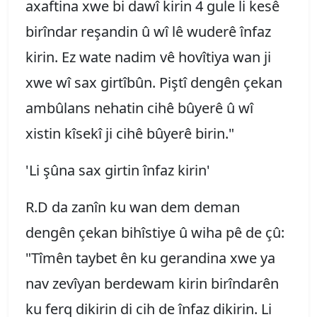
axaftina xwe bi dawî kirin 4 gule li kesê
birîndar reşandin û wî lê wuderê înfaz
kirin. Ez wate nadim vê hovîtiya wan ji
xwe wî sax girtîbûn. Piştî dengên çekan
ambûlans nehatin cihê bûyerê û wî
xistin kîsekî ji cihê bûyerê birin."
'Li şûna sax girtin înfaz kirin'
R.D da zanîn ku wan dem deman
dengên çekan bihîstiye û wiha pê de çû:
"Tîmên taybet ên ku gerandina xwe ya
nav zevîyan berdewam kirin birîndarên
ku ferq dikirin di cih de înfaz dikirin. Li