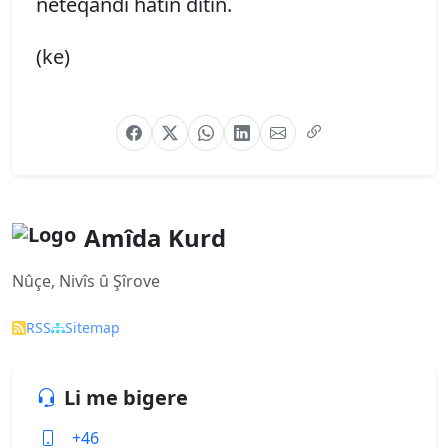
neteqandî hatin dîtîn.
(ke)
Amîda Kurd
Nûçe, Nivîs û Şîrove
RSS
Sitemap
Li me bigere
+46