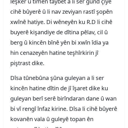
leşker û tîmên taybet a li ser gund çiye
cihê bûyerê û li nav zeviyan rastî şopên
xwînê hatiye. Di wêneyên ku R.D li cihê
buyerê kişandiye de dîtina pêlav, cil û
berg û kincên bînê yên bi xwîn îdia ya
hin cenazeyên hatine teşhîrkirin jî
piştrast dike.
Dîsa tûnebûna şûna guleyan a li ser
kincên hatine dîtin de jî îşaret dike ku
guleyan berî serê birîndaran dane û wan
bi vî rengî înfaz kirine. Dîsa li cihê bûyerê
kovanên vala û guleyê topan ên