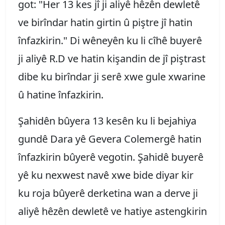
got: "Her 13 kes jî ji aliyê hêzên dewletê
ve birîndar hatin girtin û piştre jî hatin
înfazkirin." Di wêneyên ku li cîhê buyerê
ji aliyê R.D ve hatin kişandin de jî piştrast
dibe ku birîndar ji serê xwe gule xwarine
û hatine înfazkirin.
Şahidên bûyera 13 kesên ku li bejahiya
gundê Dara yê Gevera Colemergê hatin
înfazkirin bûyerê vegotin. Şahidê buyerê
yê ku nexwest navê xwe bide diyar kir
ku roja bûyerê derketina wan a derve ji
aliyê hêzên dewletê ve hatiye astengkirin