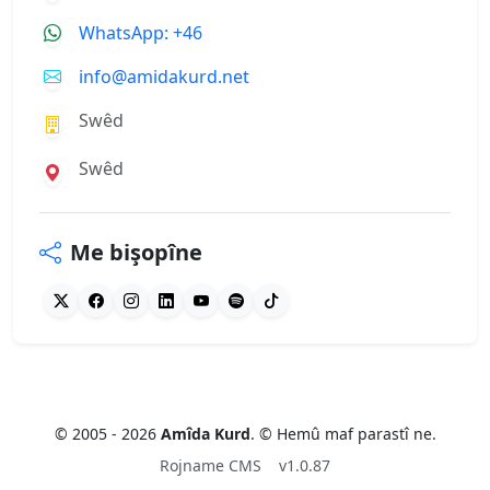
WhatsApp: +46
info@amidakurd.net
Swêd
Swêd
Me bişopîne
© 2005 - 2026
Amîda Kurd
. © Hemû maf parastî ne.
Rojname CMS
v1.0.87