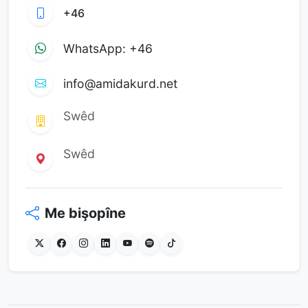
+46
WhatsApp: +46
info@amidakurd.net
Swêd
Swêd
Me bişopîne