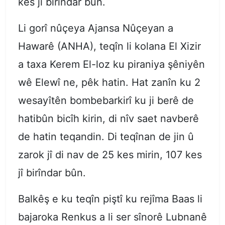
kes jî birîndar bûn.
Li gorî nûçeya Ajansa Nûçeyan a
Hawarê (ANHA), teqîn li kolana El Xizir
a taxa Kerem El-loz ku piraniya şêniyên
wê Elewî ne, pêk hatin. Hat zanîn ku 2
wesayîtên bombebarkirî ku ji berê de
hatibûn bicîh kirin, di nîv saet navberê
de hatin teqandin. Di teqînan de jin û
zarok jî di nav de 25 kes mirin, 107 kes
jî birîndar bûn.
Balkêş e ku teqîn piştî ku rejîma Baas li
bajaroka Renkus a li ser sînorê Lubnanê