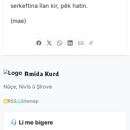
serkeftina îlan kir, pêk hatin.
(mae)
Amîda Kurd
Nûçe, Nivîs û Şîrove
RSS
Sitemap
Li me bigere