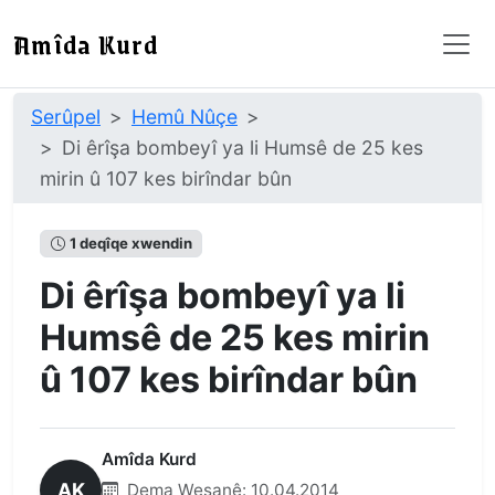
Amîda Kurd
Serûpel
Hemû Nûçe
Di êrîşa bombeyî ya li Humsê de 25 kes
mirin û 107 kes birîndar bûn
1 deqîqe xwendin
Di êrîşa bombeyî ya li
Humsê de 25 kes mirin
û 107 kes birîndar bûn
Amîda Kurd
AK
Dema Weşanê:
10.04.2014