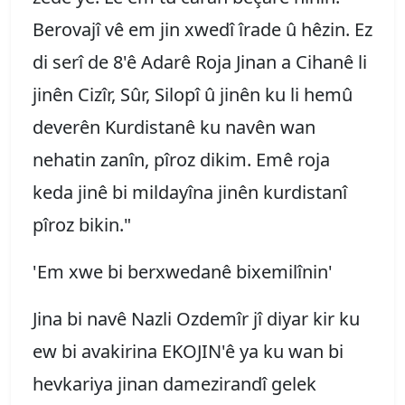
Berovajî vê em jin xwedî îrade û hêzin. Ez
di serî de 8'ê Adarê Roja Jinan a Cihanê li
jinên Cizîr, Sûr, Silopî û jinên ku li hemû
deverên Kurdistanê ku navên wan
nehatin zanîn, pîroz dikim. Emê roja
keda jinê bi mildayîna jinên kurdistanî
pîroz bikin."
'Em xwe bi berxwedanê bixemilînin'
Jina bi navê Nazli Ozdemîr jî diyar kir ku
ew bi avakirina EKOJIN'ê ya ku wan bi
hevkariya jinan damezirandî gelek