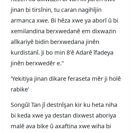
jinan bi tirsînin, tu caran nagihîjin
armanca xwe. Bi hêza xwe ya aborî û bi
xemilandina berxwedanê em dixwazin
alîkariyê bidin berxwedana jinên
kurdistanî. Ji bo min 8'ê Adarê îfadeya
jinên berxwedêr e."
‘Yekitiya jinan dikare feraseta mêr ji holê
rabike'
Songûl Tan jî destnîşan kir ku heta niha
bi keda xwe ya destan dixwest aboriya
malê ava bike û axaftina xwe wiha bi