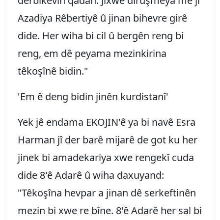
derbikevin qadan. Jixwe dirûşmeya me jî
Azadiya Rêbertiyê û jinan bihevre girê
dide. Her wiha bi cil û bergên reng bi
reng, em dê peyama mezinkirina
têkoşînê bidin."
'Em ê deng bidin jinên kurdistanî'
Yek jê endama EKOJIN'ê ya bi navê Esra
Harman jî der barê mijarê de got ku her
jinek bi amadekariya xwe rengekî cuda
dide 8'ê Adarê û wiha daxuyand:
"Têkoşîna hevpar a jinan dê serkeftinên
mezin bi xwe re bîne. 8'ê Adarê her sal bi