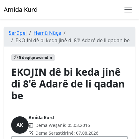
Amîda Kurd
Serûpel
Hemû Nûçe
EKOJIN dê bi keda jinê di 8'ê Adarê de li qadan be
5 deqîqe xwendin
EKOJIN dê bi keda jinê
di 8'ê Adarê de li qadan
be
Amîda Kurd
AK
Dema Weşanê:
05.03.2016
Dema Serastkirinê:
07.08.2026