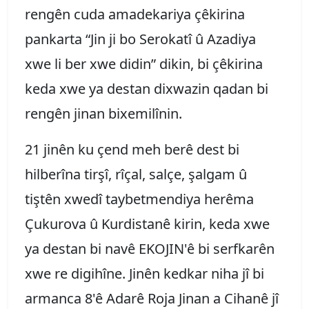
rengên cuda amadekariya çêkirina
pankarta “Jin ji bo Serokatî û Azadiya
xwe li ber xwe didin” dikin, bi çêkirina
keda xwe ya destan dixwazin qadan bi
rengên jinan bixemilînin.
21 jinên ku çend meh berê dest bi
hilberîna tirşî, rîçal, salçe, şalgam û
tiştên xwedî taybetmendiya herêma
Çukurova û Kurdistanê kirin, keda xwe
ya destan bi navê EKOJIN'ê bi serfkarên
xwe re digihîne. Jinên kedkar niha jî bi
armanca 8'ê Adarê Roja Jinan a Cihanê jî