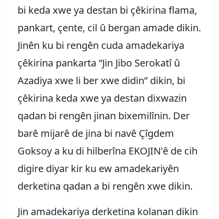
bi keda xwe ya destan bi çêkirina flama,
pankart, çente, cil û bergan amade dikin.
Jinên ku bi rengên cuda amadekariya
çêkirina pankarta “Jin Jibo Serokatî û
Azadiya xwe li ber xwe didin” dikin, bi
çêkirina keda xwe ya destan dixwazin
qadan bi rengên jinan bixemilînin. Der
barê mijarê de jina bi navê Çîgdem
Goksoy a ku di hilberîna EKOJIN'ê de cih
digire diyar kir ku ew amadekariyên
derketina qadan a bi rengên xwe dikin.
Jin amadekariya derketina kolanan dikin