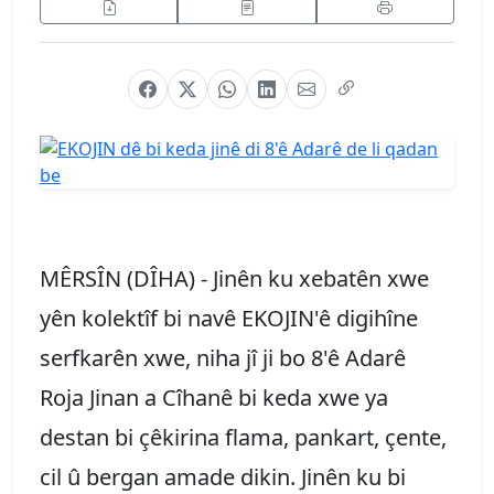
MÊRSÎN (DÎHA) - Jinên ku xebatên xwe
yên kolektîf bi navê EKOJIN'ê digihîne
serfkarên xwe, niha jî ji bo 8'ê Adarê
Roja Jinan a Cîhanê bi keda xwe ya
destan bi çêkirina flama, pankart, çente,
cil û bergan amade dikin. Jinên ku bi