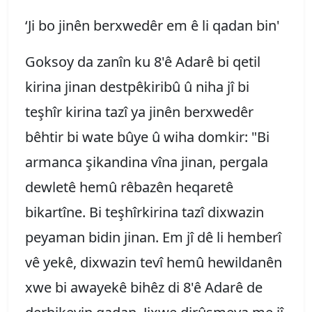
‘Ji bo jinên berxwedêr em ê li qadan bin'
Goksoy da zanîn ku 8'ê Adarê bi qetil
kirina jinan destpêkiribû û niha jî bi
teşhîr kirina tazî ya jinên berxwedêr
bêhtir bi wate bûye û wiha domkir: "Bi
armanca şikandina vîna jinan, pergala
dewletê hemû rêbazên heqaretê
bikartîne. Bi teşhîrkirina tazî dixwazin
peyaman bidin jinan. Em jî dê li hemberî
vê yekê, dixwazin tevî hemû hewildanên
xwe bi awayekê bihêz di 8'ê Adarê de