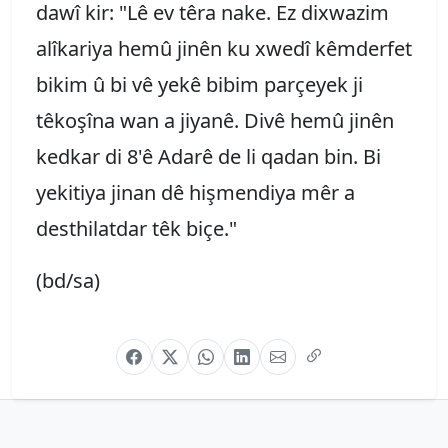
dawî kir: "Lê ev têra nake. Ez dixwazim
alîkariya hemû jinên ku xwedî kêmderfet
bikim û bi vê yekê bibim parçeyek ji
têkoşîna wan a jiyanê. Divê hemû jinên
kedkar di 8'ê Adarê de li qadan bin. Bi
yekitiya jinan dê hişmendiya mêr a
desthilatdar têk biçe."
(bd/sa)