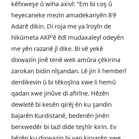
kêfxweşe û wiha axivî: "Em bi coş û
heyecaneke mezin amadekariyên 8'ê
Adarê dikin. Di roja me ya îroyîn de
hikûmeta AKP'ê êdî mudaxaleyî odeyên
me yên razanê jî dike. Bi vê yekê
dixwazin jinê tenê wek amûra çêkirina
zarokan bidin nîşandan. Lê jin li hemberî
derdikevin û bi têkoşîna xwe li hemû
qadan xwe jinûve di afirîne. Hêzên
dewletê bi kesên qirêj ên ku şandin
bajarên Kurdistanê, bedenên jinên
berxwedêr bi tazî dide teşhîr kirin. Ev
hêzên ku dixwazin bi van kiryarên xwe