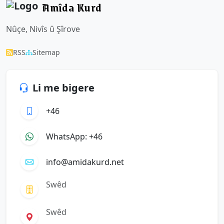
Amîda Kurd
Nûçe, Nivîs û Şîrove
RSS
Sitemap
Li me bigere
+46
WhatsApp: +46
info@amidakurd.net
Swêd
Swêd