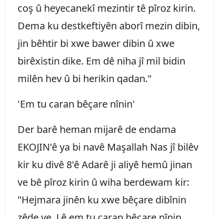
coş û heyecanekî mezintir tê pîroz kirin.
Dema ku destkeftiyên aborî mezin dibin,
jin bêhtir bi xwe bawer dibin û xwe
birêxistin dike. Em dê niha jî mil bidin
milên hev û bi herikin qadan."
'Em tu caran bêçare nînin'
Der barê heman mijarê de endama
EKOJIN'ê ya bi navê Maşallah Nas jî bilêv
kir ku divê 8'ê Adarê ji aliyê hemû jinan
ve bê pîroz kirin û wiha berdewam kir:
"Hejmara jinên ku xwe bêçare dibînin
zêde ye. Lê em tu caran bêçare nînin.