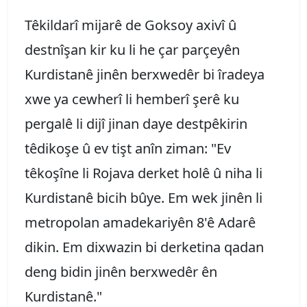
Têkildarî mijarê de Goksoy axivî û
destnîşan kir ku li he çar parçeyên
Kurdistanê jinên berxwedêr bi îradeya
xwe ya cewherî li hemberî şerê ku
pergalê li dijî jinan daye destpêkirin
têdikoşe û ev tişt anîn ziman: "Ev
têkoşîne li Rojava derket holê û niha li
Kurdistanê bicih bûye. Em wek jinên li
metropolan amadekariyên 8'ê Adarê
dikin. Em dixwazin bi derketina qadan
deng bidin jinên berxwedêr ên
Kurdistanê."