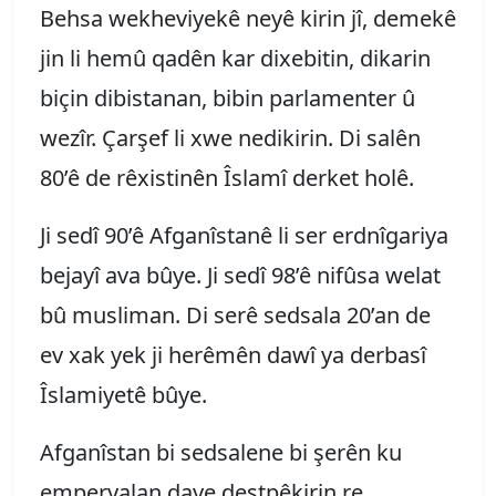
Behsa wekheviyekê neyê kirin jî, demekê
jin li hemû qadên kar dixebitin, dikarin
biçin dibistanan, bibin parlamenter û
wezîr. Çarşef li xwe nedikirin. Di salên
80’ê de rêxistinên Îslamî derket holê.
Ji sedî 90’ê Afganîstanê li ser erdnîgariya
bejayî ava bûye. Ji sedî 98’ê nifûsa welat
bû musliman. Di serê sedsala 20’an de
ev xak yek ji herêmên dawî ya derbasî
Îslamiyetê bûye.
Afganîstan bi sedsalene bi şerên ku
emperyalan daye destpêkirin re,