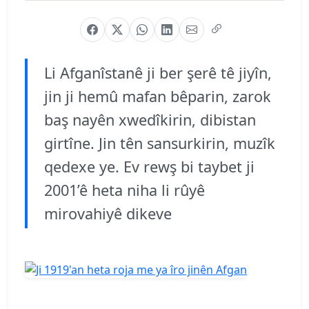
Li Afganîstanê ji ber şerê tê jiyîn,
jin ji hemû mafan bêparin, zarok
baş nayên xwedîkirin, dibistan
girtîne. Jin tên sansurkirin, muzîk
qedexe ye. Ev rewş bi taybet ji
2001’ê heta niha li rûyê
mirovahiyê dikeve