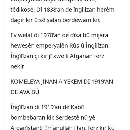
têdikoşe. Di 1838’an de îngîlîzan herêm
dagir kir û sê salan berdewam kir.
Ev welat di 1978’an de dîsa bû mijara
hewesên emperyalên Rûs û Îngîlîzan.
Îngîlîzan çi kir jî xwe li Afganan ferz
nekir.
KOMELEYA JINAN A YEKEM DI 1919’AN
DE AVA BÛ
Îngîlîzan di 1919’an de Kabîl
bombebaran kir. Serdestê nû yê
Afganîstanê Emanullah Han, ferz kir ku