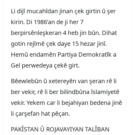
Li dijî mucahîdan jinan çek girtin û şer
kirin. Di 1986’an de ji her 7
berpirsênleşkeran 4 heb jin bûn. Dihat
gotin rejîmê çek daye 15 hezar jinî.
Hemû endamên Partiya Demokratîk a
Gel perwedeya çekê girt.
Bêewlebûn û xetereyên van şeran rê li
ber vekir, rê li ber bilindbûna îslamiyetê
vekir. Yekem car li bejahiyan bedena jinê
li çarşefan hat pêçan.
PAKÎSTAN Û ROJAVAYIYAN TALÎBAN