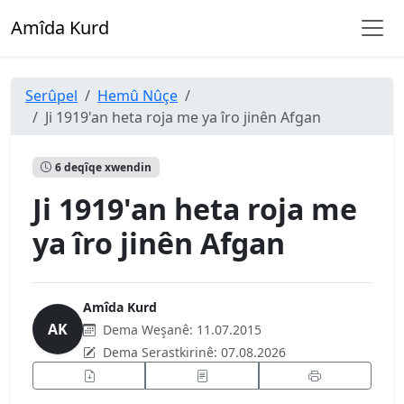
Amîda Kurd
Serûpel
Hemû Nûçe
Ji 1919'an heta roja me ya îro jinên Afgan
6 deqîqe xwendin
Ji 1919'an heta roja me
ya îro jinên Afgan
Amîda Kurd
AK
Dema Weşanê:
11.07.2015
Dema Serastkirinê:
07.08.2026