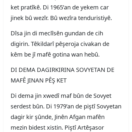
ket pratîkê. Di 1965’an de yekem car
jinek bû wezîr. Bû wezîra tenduristiyê.
Dîsa jin di meclîsên gundan de cih
digirin. Têkildarî pêşeroja civakan de
kêm be jî mafê gotina wan hebû.
DI DEMA DAGIRKIRINA SOVYETAN DE
MAFÊ JINAN PÊŞ KET
Di dema jin xwedî maf bûn de Sovyet
serdest bûn. Di 1979’an de piştî Sovyetan
dagir kir şûnde, Jinên Afgan mafên
mezin bidest xistin. Piştî Artêşasor