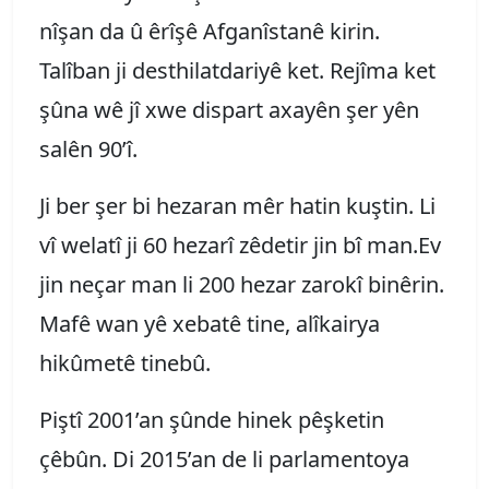
nîşan da û êrîşê Afganîstanê kirin.
Talîban ji desthilatdariyê ket. Rejîma ket
şûna wê jî xwe dispart axayên şer yên
salên 90’î.
Ji ber şer bi hezaran mêr hatin kuştin. Li
vî welatî ji 60 hezarî zêdetir jin bî man.Ev
jin neçar man li 200 hezar zarokî binêrin.
Mafê wan yê xebatê tine, alîkairya
hikûmetê tinebû.
Piştî 2001’an şûnde hinek pêşketin
çêbûn. Di 2015’an de li parlamentoya