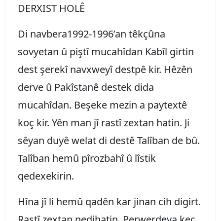
DERXIST HOLÊ
Di navbera1992-1996’an têkçûna
sovyetan û piştî mucahîdan Kabîl girtin
dest şerekî navxweyî destpê kir. Hêzên
derve û Pakîstanê destek dida
mucahîdan. Beşeke mezin a paytextê
koç kir. Yên man jî rastî zextan hatin. Ji
sêyan duyê welat di destê Talîban de bû.
Talîban hemû pîrozbahî û lîstik
qedexekirin.
Hîna jî li hemû qadên kar jinan cih digirt.
Rastî zextan nedihatin. Perwerdeya keç