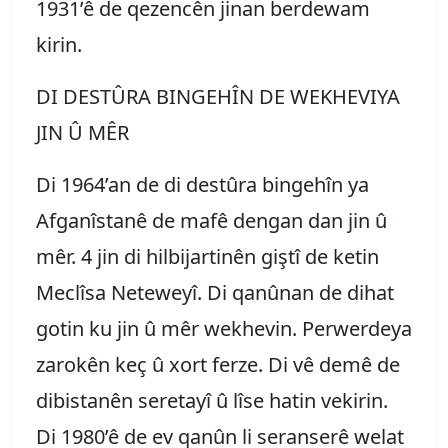
1931’ê de qezencên jinan berdewam
kirin.
DI DESTÛRA BINGEHÎN DE WEKHEVIYA
JIN Û MÊR
Di 1964’an de di destûra bingehîn ya
Afganîstanê de mafê dengan dan jin û
mêr. 4 jin di hilbijartinên giştî de ketin
Meclîsa Neteweyî. Di qanûnan de dihat
gotin ku jin û mêr wekhevin. Perwerdeya
zarokên keç û xort ferze. Di vê demê de
dibistanên seretayî û lîse hatin vekirin.
Di 1980’ê de ev qanûn li seranserê welat