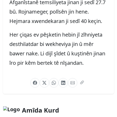
Afganîstanê temsiliyeta jinan ji sedî 27.7
bû. Rojnameger, polîsên jin hene.
Hejmara xwendekaran ji sedî 40 keçin.
Her çiqas ev pêşketin hebin jî zîhniyeta
desthilatdar bi wekheviya jin û mêr
bawer nake. Li dijî şîdet û kuştinên jinan
îro pir kêm bertek tê nîşandan.
Amîda Kurd