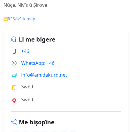
Nûçe, Nivîs û Şîrove
RSS
Sitemap
Li me bigere
+46
WhatsApp: +46
info@amidakurd.net
Swêd
Swêd
Me bişopîne