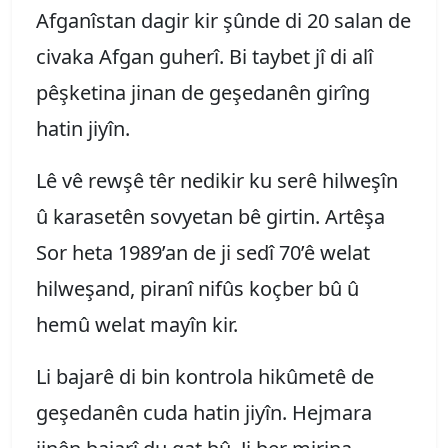
Afganîstan dagir kir şûnde di 20 salan de
civaka Afgan guherî. Bi taybet jî di alî
pêşketina jinan de geşedanên girîng
hatin jiyîn.
Lê vê rewşê têr nedikir ku serê hilweşîn
û karasetên sovyetan bê girtin. Artêşa
Sor heta 1989’an de ji sedî 70’ê welat
hilweşand, piranî nifûs koçber bû û
hemû welat mayîn kir.
Li bajarê di bin kontrola hikûmetê de
geşedanên cuda hatin jiyîn. Hejmara