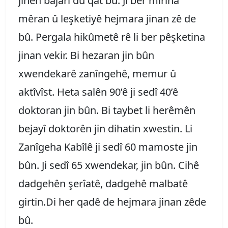
jinên bajarî du qat bû. Ji ber mirina
mêran û leşketiyê hejmara jinan zê de
bû. Pergala hikûmetê rê li ber pêşketina
jinan vekir. Bi hezaran jin bûn
xwendekarê zanîngehê, memur û
aktîvîst. Heta salên 90’ê ji sedî 40’ê
doktoran jin bûn. Bi taybet li herêmên
bejayî doktorên jin dihatin xwestin. Li
Zanîgeha Kabîlê ji sedî 60 mamoste jin
bûn. Ji sedî 65 xwendekar, jin bûn. Cihê
dadgehên şerîatê, dadgehê malbatê
girtin.Di her qadê de hejmara jinan zêde
bû.