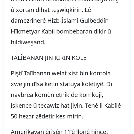
û xortan dihat teşwîqkirin. Lê
damezrînerê Hîzb-Îslamî Gulbeddîn
Hîkmetyar Kabîl bombebaran dikir û
hildiweşand.
TALÎBANAN JIN KIRIN KOLE
Piştî Talîbanan welat xist bin kontola
xwe jin dîsa ketin statuya koletiyê. Di
navbrea komên etnîk de komkujî,
îşkence û tecawiz hat jiyîn. Tenê li Kabîlê
50 hezar zêdetir kes mirin.
Amerîkayan êrîşên 11’ê îlonê hincet