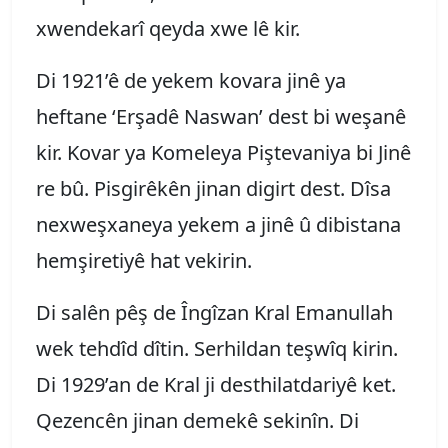
xwendekarî qeyda xwe lê kir.
Di 1921’ê de yekem kovara jinê ya
heftane ‘Erşadê Naswan’ dest bi weşanê
kir. Kovar ya Komeleya Piştevaniya bi Jinê
re bû. Pisgirêkên jinan digirt dest. Dîsa
nexweşxaneya yekem a jinê û dibistana
hemşiretiyê hat vekirin.
Di salên pêş de Îngîzan Kral Emanullah
wek tehdîd dîtin. Serhildan teşwîq kirin.
Di 1929’an de Kral ji desthilatdariyê ket.
Qezencên jinan demekê sekinîn. Di