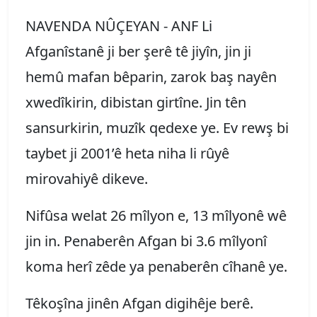
NAVENDA NÛÇEYAN - ANF Li
Afganîstanê ji ber şerê tê jiyîn, jin ji
hemû mafan bêparin, zarok baş nayên
xwedîkirin, dibistan girtîne. Jin tên
sansurkirin, muzîk qedexe ye. Ev rewş bi
taybet ji 2001’ê heta niha li rûyê
mirovahiyê dikeve.
Nifûsa welat 26 mîlyon e, 13 mîlyonê wê
jin in. Penaberên Afgan bi 3.6 mîlyonî
koma herî zêde ya penaberên cîhanê ye.
Têkoşîna jinên Afgan digihêje berê.