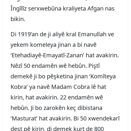
Îngîlîz serxwebûna kraliyeta Afgan nas
bikin.
Di 1919’an de ji aliyê kral Emanullah ve
yekem komeleya jinan a bi navê
‘Etehadiayê-Emayatî-Zanan’ hat avakirin.
Nêzî 50 endamên wê hebûn. Piştî
demekê ji bo pêşketina jinan ‘Komîteya
Kobra’ ya navê Madam Cobra lê hat
kirin, hat avakirin. 22 endamên wê
hebûn. Ji bo zarokên keç dibistana
‘Masturat’ hat avakirin. Bi 50 xwendekarî
dest pê kirin, di demek kurt de 800