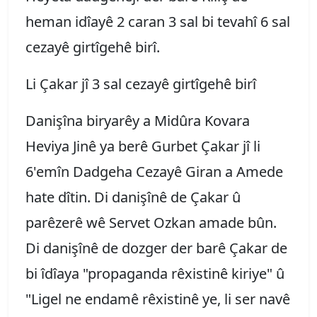
heman idîayê 2 caran 3 sal bi tevahî 6 sal
cezayê girtîgehê birî.
Li Çakar jî 3 sal cezayê girtîgehê birî
Danişîna biryarêy a Midûra Kovara
Heviya Jinê ya berê Gurbet Çakar jî li
6'emîn Dadgeha Cezayê Giran a Amede
hate dîtin. Di danişînê de Çakar û
parêzerê wê Servet Ozkan amade bûn.
Di danişînê de dozger der barê Çakar de
bi îdîaya "propaganda rêxistinê kiriye" û
"Ligel ne endamê rêxistinê ye, li ser navê