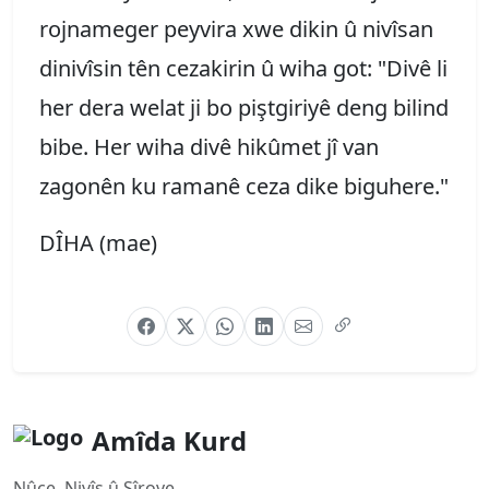
rojnameger peyvira xwe dikin û nivîsan
dinivîsin tên cezakirin û wiha got: "Divê li
her dera welat ji bo piştgiriyê deng bilind
bibe. Her wiha divê hikûmet jî van
zagonên ku ramanê ceza dike biguhere."
DÎHA (mae)
Amîda Kurd
Nûçe, Nivîs û Şîrove