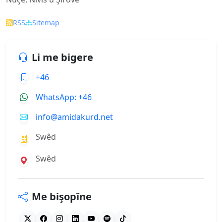
RSS
Sitemap
Li me bigere
+46
WhatsApp: +46
info@amidakurd.net
Swêd
Swêd
Me bişopîne