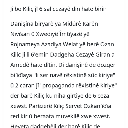
Ji bo Kiliç jî 6 sal cezayê din hate birîn
Danişîna biryarê ya Midûrê Karên
Nivîsan û Xwediyê Îmtîyazê yê
Rojnameya Azadiya Welat yê berê Ozan
Kiliç jî li 6'emîn Dadgeha Cezayê Giran a
Amedê hate dîtin. Di danişînê de dozger
bi îdîaya "li ser navê rêxistinê sûc kiriye"
û 2 caran jî "propaganda rêxistinê kiriye"
der barê Kiliç ku niha girtîye de 6 ceza
xewst. Parêzerê Kiliç Servet Ozkan îdîa
red kir û beraata muvekilê xwe xwest.
Heyeta dadgehêjî der barê Kiliç de