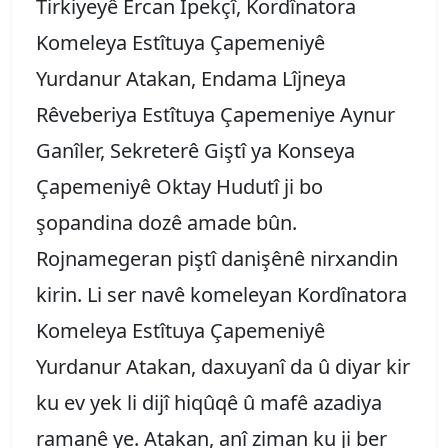
Tirkiyeyê Ercan Îpekçî, Kordînatora
Komeleya Estîtuya Çapemeniyê
Yurdanur Atakan, Endama Lîjneya
Rêveberiya Estîtuya Çapemeniye Aynur
Ganîler, Sekreterê Giştî ya Konseya
Çapemeniyê Oktay Hudutî ji bo
şopandina dozê amade bûn.
Rojnamegeran piştî danişênê nirxandin
kirin. Li ser navê komeleyan Kordînatora
Komeleya Estîtuya Çapemeniyê
Yurdanur Atakan, daxuyanî da û diyar kir
ku ev yek li dijî hiqûqê û mafê azadiya
ramanê ye. Atakan, anî ziman ku ji ber