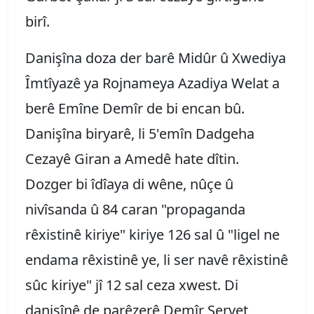
birî.
Danişîna doza der barê Midûr û Xwediya
Îmtîyazê ya Rojnameya Azadiya Welat a
berê Emîne Demîr de bi encan bû.
Danişîna biryarê, li 5'emîn Dadgeha
Cezayê Giran a Amedê hate dîtin.
Dozger bi îdîaya di wêne, nûçe û
nivîsanda û 84 caran "propaganda
rêxistinê kiriye" kiriye 126 sal û "ligel ne
endama rêxistinê ye, li ser navê rêxistinê
sûc kiriye" jî 12 sal ceza xwest. Di
danişînê de parêzerê Demîr Servet