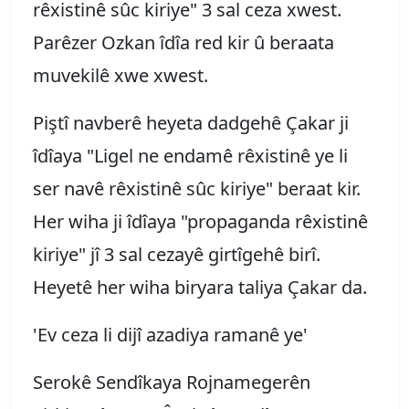
rêxistinê sûc kiriye" 3 sal ceza xwest.
Parêzer Ozkan îdîa red kir û beraata
muvekilê xwe xwest.
Piştî navberê heyeta dadgehê Çakar ji
îdîaya "Ligel ne endamê rêxistinê ye li
ser navê rêxistinê sûc kiriye" beraat kir.
Her wiha ji îdîaya "propaganda rêxistinê
kiriye" jî 3 sal cezayê girtîgehê birî.
Heyetê her wiha biryara taliya Çakar da.
'Ev ceza li dijî azadiya ramanê ye'
Serokê Sendîkaya Rojnamegerên