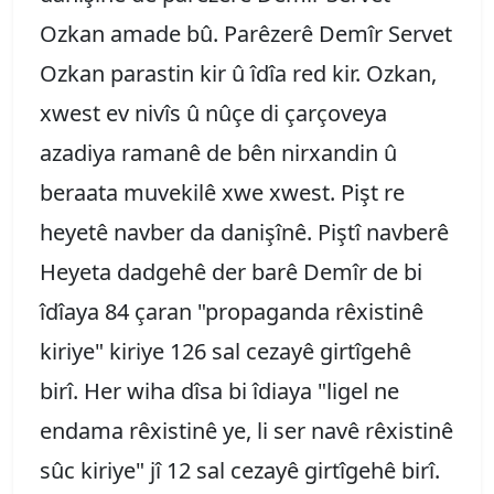
Ozkan amade bû. Parêzerê Demîr Servet
Ozkan parastin kir û îdîa red kir. Ozkan,
xwest ev nivîs û nûçe di çarçoveya
azadiya ramanê de bên nirxandin û
beraata muvekilê xwe xwest. Pişt re
heyetê navber da danişînê. Piştî navberê
Heyeta dadgehê der barê Demîr de bi
îdîaya 84 çaran "propaganda rêxistinê
kiriye" kiriye 126 sal cezayê girtîgehê
birî. Her wiha dîsa bi îdiaya "ligel ne
endama rêxistinê ye, li ser navê rêxistinê
sûc kiriye" jî 12 sal cezayê girtîgehê birî.