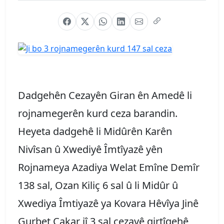
Dadgehên Cezayên Giran ên Amedê li
rojnamegerên kurd ceza barandin.
Heyeta dadgehê li Midûrên Karên
Nivîsan û Xwediyê Îmtîyazê yên
Rojnameya Azadiya Welat Emîne Demîr
138 sal, Ozan Kiliç 6 sal û li Midûr û
Xwediya Îmtiyazê ya Kovara Hêvîya Jinê
Gurbet Çakar jî 3 sal cezayê girtîgehê