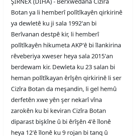
ŞIRNEX (DÎHA) - Berxwedana Cizîra
Botan ya li hemberî polîtîkayên qirkirinê
ya dewletê ku ji sala 1992'an bi
Berîvanan destpê kir, li hemberî
polîtîkayên hikumeta AKP'ê bi îlankirina
rêveberiya xweser heya sala 2015'an
berdewam kir. Dewleta ku 23 salan bi
heman polîtîkayan êrîşên qirkirinê li ser
Cizîra Botan da meşandin, li gel hemû
derfetên xwe yên şer nekarî vîna
zarokên ku bi keviran Cizîra Botan
diparast bişkîne û bi êrîşên 4'ê îlonê
heya 12'ê îlonê ku 9 rojan bi tanq û