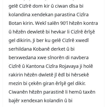
gelê Cizîrê dom kir û ciwan dîsa bi
kolandina xendekan parastina Cizîra
Botan kirin. Wekî salên 90'î hêzên kontra
û hêzên dewletê bi hevkar li Cizîrê êrîşê
gel dikirin. Ji ber ku gelê Cizîrê xwedî
serhildana Kobanê derket û bi
berxwedana xwe sînorên di navbera
Cizîrê û Kantona Cizîra Rojavaya ji holê
rakirin hêzên dwletê jî êdî bi hêrsekê
mezin bi çekên giran êrîşê gel dikir.
Ciwanên hêzên parastinê li hemû taxên
bajêr xendexan kolandin û bi