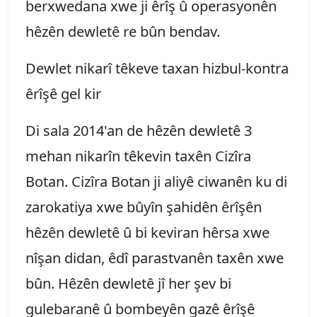
berxwedana xwe ji êrîş û operasyonên
hêzên dewletê re bûn bendav.
Dewlet nikarî têkeve taxan hizbul-kontra
êrîşê gel kir
Di sala 2014'an de hêzên dewletê 3
mehan nikarîn têkevin taxên Cizîra
Botan. Cizîra Botan ji aliyê ciwanên ku di
zarokatiya xwe bûyîn şahidên êrîşên
hêzên dewletê û bi keviran hêrsa xwe
nîşan didan, êdî parastvanên taxên xwe
bûn. Hêzên dewletê jî her şev bi
gulebaranê û bombeyên gazê êrîşê