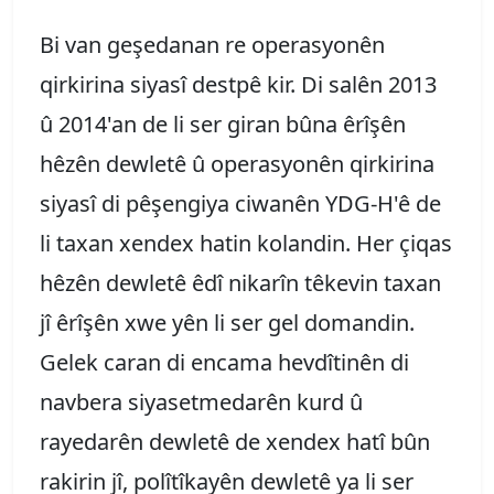
Bi van geşedanan re operasyonên
qirkirina siyasî destpê kir. Di salên 2013
û 2014'an de li ser giran bûna êrîşên
hêzên dewletê û operasyonên qirkirina
siyasî di pêşengiya ciwanên YDG-H'ê de
li taxan xendex hatin kolandin. Her çiqas
hêzên dewletê êdî nikarîn têkevin taxan
jî êrîşên xwe yên li ser gel domandin.
Gelek caran di encama hevdîtinên di
navbera siyasetmedarên kurd û
rayedarên dewletê de xendex hatî bûn
rakirin jî, polîtîkayên dewletê ya li ser