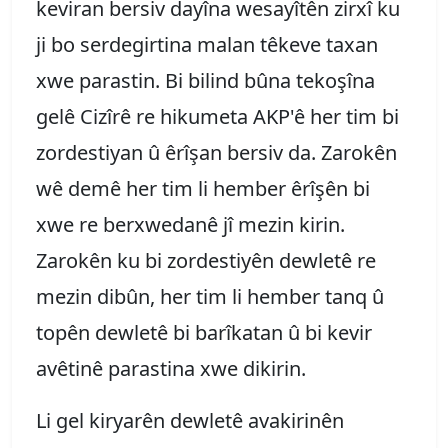
keviran bersiv dayîna wesayîtên zirxî ku
ji bo serdegirtina malan têkeve taxan
xwe parastin. Bi bilind bûna tekoşîna
gelê Cizîrê re hikumeta AKP'ê her tim bi
zordestiyan û êrîşan bersiv da. Zarokên
wê demê her tim li hember êrîşên bi
xwe re berxwedanê jî mezin kirin.
Zarokên ku bi zordestiyên dewletê re
mezin dibûn, her tim li hember tanq û
topên dewletê bi barîkatan û bi kevir
avêtinê parastina xwe dikirin.
Li gel kiryarên dewletê avakirinên