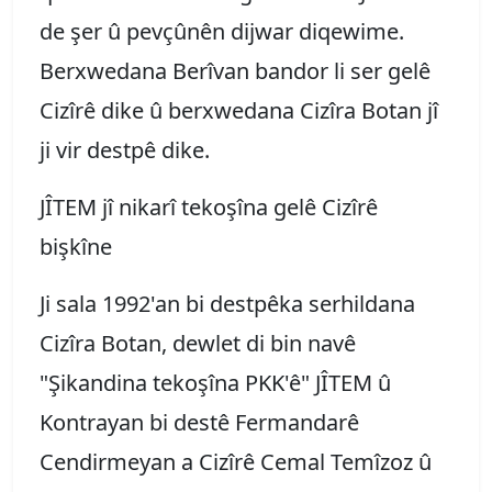
de şer û pevçûnên dijwar diqewime.
Berxwedana Berîvan bandor li ser gelê
Cizîrê dike û berxwedana Cizîra Botan jî
ji vir destpê dike.
JÎTEM jî nikarî tekoşîna gelê Cizîrê
bişkîne
Ji sala 1992'an bi destpêka serhildana
Cizîra Botan, dewlet di bin navê
"Şikandina tekoşîna PKK'ê" JÎTEM û
Kontrayan bi destê Fermandarê
Cendirmeyan a Cizîrê Cemal Temîzoz û