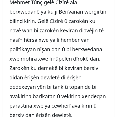
Mehmet Tûnç gelê Cizîrê ala
berxwedanê ya ku ji Bêrîvanan wergirtîn
bilind kirin. Gelê Cizîrê û zarokên ku
navê wan bi zarokên keviran diavêjin tê
nasîn hêrsa xwe ya li hember van
polîtîkayan nîşan dan û bi berxwedana
xwe mohra xwe li rûpelên dîrokê dan.
Zarokên ku demekê bi keviran bersiv
didan êrîşên dewletê di êrîşên
qedexeyan yên bi tank û topan de bi
avakirina barîkatan û vekirina xendeqan
parastina xwe ya cewherî ava kirin û
bersiv dan êrîşên dewletê.