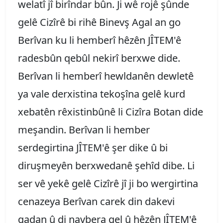
welatî jî birîndar bûn. Ji wê rojê şûnde
gelê Cizîrê bi rihê Binevş Agal an go
Berîvan ku li hemberî hêzên JÎTEM'ê
radesbûn qebûl nekirî berxwe dide.
Berîvan li hemberî hewldanên dewletê
ya vale derxistina tekoşîna gelê kurd
xebatên rêxistinbûnê li Cizîra Botan dide
meşandin. Berîvan li hember
serdegirtina JÎTEM'ê şer dike û bi
diruşmeyên berxwedanê şehîd dibe. Li
ser vê yekê gelê Cizîrê jî ji bo wergirtina
cenazeya Berîvan carek din dakevi
qadan û di navbera gel û hêzên JÎTEM'ê