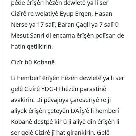
pêde êrîşên hêzên dewletê ya li ser
Cizîrê re welatiyê Eyup Ergen, Hasan
Nerse ya 17 salî, Baran Çagli ya 7 salî û
Mesut Sanri di encama êrîşên polîsan de
hatin qetilkirin.
Cizîr bû Kobanê
Li hemberî êrîşên hêzên dewletê ya li ser
gelê Cizîrê YDG-H hêzên parastinê
avakirin. Di pêvajoya çareseriyê re ji
aliyek êrîşên çeteyên DAÎŞ'ê li hemberî
Kobanê destpê kir û ji aliyê din êrîşên li
ser gelê Cizîrê jî hat girankirin. Gelê