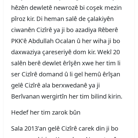
hêzên dewletê newrozê bi coşek mezin
pîroz kir. Di heman salê de çalakiyên
ciwanên Cizîrê ya ji bo azadiya Rêberê
PKK'ê Abdullah Ocalan û her wiha ji bo
daxwaziya çareseriyê dom kir. Wekî 20
salên berê dewlet êrîşên xwe her tim li
ser Cizîrê domand û li gel hemû êrîşan
gelê Cizîrê ala berxwedanê ya ji
Berîvanan wergirtîn her tim bilind kirin.
Hedef her tim zarok bûn
Sala 2013'an gelê Cizîrê carek din ji bo