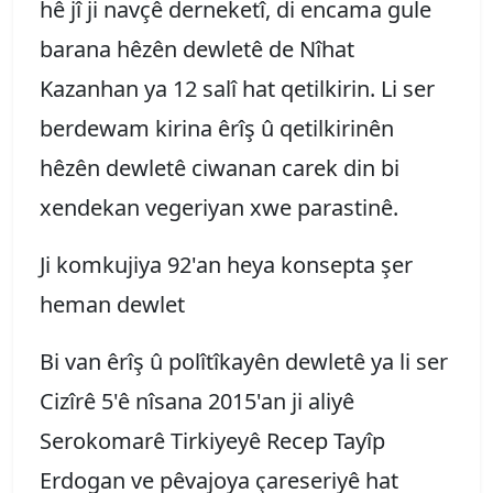
hê jî ji navçê derneketî, di encama gule
barana hêzên dewletê de Nîhat
Kazanhan ya 12 salî hat qetilkirin. Li ser
berdewam kirina êrîş û qetilkirinên
hêzên dewletê ciwanan carek din bi
xendekan vegeriyan xwe parastinê.
Ji komkujiya 92'an heya konsepta şer
heman dewlet
Bi van êrîş û polîtîkayên dewletê ya li ser
Cizîrê 5'ê nîsana 2015'an ji aliyê
Serokomarê Tirkiyeyê Recep Tayîp
Erdogan ve pêvajoya çareseriyê hat