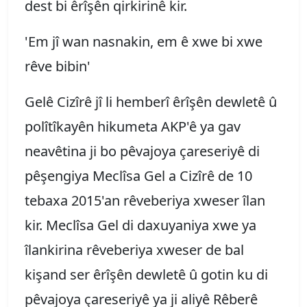
dest bi êrîşên qirkirinê kir.
'Em jî wan nasnakin, em ê xwe bi xwe
rêve bibin'
Gelê Cizîrê jî li hemberî êrîşên dewletê û
polîtîkayên hikumeta AKP'ê ya gav
neavêtina ji bo pêvajoya çareseriyê di
pêşengiya Meclîsa Gel a Cizîrê de 10
tebaxa 2015'an rêveberiya xweser îlan
kir. Meclîsa Gel di daxuyaniya xwe ya
îlankirina rêveberiya xweser de bal
kişand ser êrîşên dewletê û gotin ku di
pêvajoya çareseriyê ya ji aliyê Rêberê