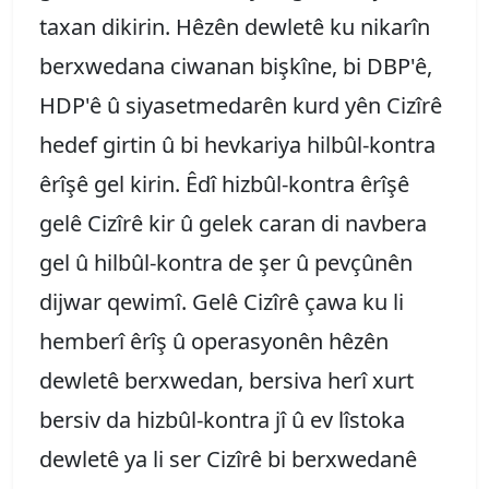
taxan dikirin. Hêzên dewletê ku nikarîn
berxwedana ciwanan bişkîne, bi DBP'ê,
HDP'ê û siyasetmedarên kurd yên Cizîrê
hedef girtin û bi hevkariya hilbûl-kontra
êrîşê gel kirin. Êdî hizbûl-kontra êrîşê
gelê Cizîrê kir û gelek caran di navbera
gel û hilbûl-kontra de şer û pevçûnên
dijwar qewimî. Gelê Cizîrê çawa ku li
hemberî êrîş û operasyonên hêzên
dewletê berxwedan, bersiva herî xurt
bersiv da hizbûl-kontra jî û ev lîstoka
dewletê ya li ser Cizîrê bi berxwedanê