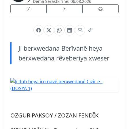
Dema Serastkirinê:
06.08.2026
Ji berxwedana Berîvanê heya
berxwedana rêveberiya xweser
OZGUR PAKSOY / ZOZAN FENDÎK