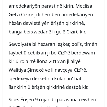
amedekariyên parastinê kirin. Meclîsa
Gel a Cizîrê jî li hemberî amedekariyên
hêzên dewletê yên êrîşên qirkirinê,
banga berxwedanê li gelê Cizîrê kir.
Sewqiyata bi hezaran leşker, polîs, tîmên
taybet û cebilxan ji bo Cizîrê berdewam
kir û roja 4'ê îlona 2015'an ji aliyê
Walitiya Şirnexê ve li navçeya Cizîrê,
'qedexeya derketina kolanan' hat
îlankirin û êrîşên qirkirinê destpê kir.
Sibe: Êrîşên 9 rojan bi parastina cewherî