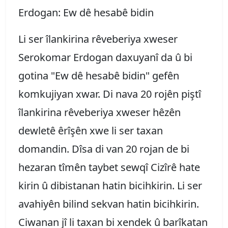
Erdogan: Ew dê hesabê bidin
Li ser îlankirina rêveberiya xweser
Serokomar Erdogan daxuyanî da û bi
gotina "Ew dê hesabê bidin" gefên
komkujiyan xwar. Di nava 20 rojên piştî
îlankirina rêveberiya xweser hêzên
dewletê êrîşên xwe li ser taxan
domandin. Dîsa di van 20 rojan de bi
hezaran tîmên taybet sewqî Cizîrê hate
kirin û dibistanan hatin bicihkirin. Li ser
avahiyên bilind sekvan hatin bicihkirin.
Ciwanan jî li taxan bi xendek û barîkatan