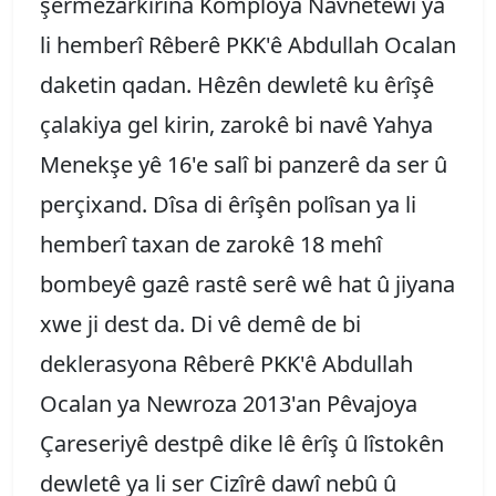
şermezarkirina Komploya Navnetewî ya
li hemberî Rêberê PKK'ê Abdullah Ocalan
daketin qadan. Hêzên dewletê ku êrîşê
çalakiya gel kirin, zarokê bi navê Yahya
Menekşe yê 16'e salî bi panzerê da ser û
perçixand. Dîsa di êrîşên polîsan ya li
hemberî taxan de zarokê 18 mehî
bombeyê gazê rastê serê wê hat û jiyana
xwe ji dest da. Di vê demê de bi
deklerasyona Rêberê PKK'ê Abdullah
Ocalan ya Newroza 2013'an Pêvajoya
Çareseriyê destpê dike lê êrîş û lîstokên
dewletê ya li ser Cizîrê dawî nebû û