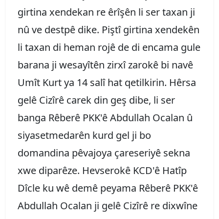
girtina xendekan re êrîşên li ser taxan ji
nû ve destpê dike. Piştî girtina xendekên
li taxan di heman rojê de di encama gule
barana ji wesayîtên zirxî zarokê bi navê
Umît Kurt ya 14 salî hat qetilkirin. Hêrsa
gelê Cizîrê carek din geş dibe, li ser
banga Rêberê PKK'ê Abdullah Ocalan û
siyasetmedarên kurd gel ji bo
domandina pêvajoya çareseriyê sekna
xwe diparêze. Hevserokê KCD'ê Hatîp
Dîcle ku wê demê peyama Rêberê PKK'ê
Abdullah Ocalan ji gelê Cizîrê re dixwîne