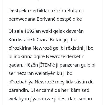
Destpêka serhildana Cizîra Botan ji
berxwedana Berîvanê destpê dike
Di sala 1992'an wekî gelek deverên
Kurdistanê li Cizîra Botan jî ji bo
pîrozkirina Newrozê gel bi rêxistinî ji bo
bilindkirina agirê Newrozê derketin
qadan. Hêzên JÎTEM'ê ji panzeran gule bi
ser hezaran welatiyên ku ji bo
pîrozbahiya Newrozê meş lidarxistîn de
barandin. Di encamê de herî kêm sed
welatiyan jiyana xwe ji dest dan, sedan