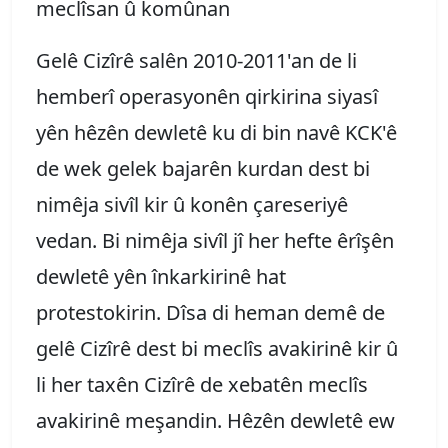
meclîsan û komûnan
Gelê Cizîrê salên 2010-2011'an de li
hemberî operasyonên qirkirina siyasî
yên hêzên dewletê ku di bin navê KCK'ê
de wek gelek bajarên kurdan dest bi
nimêja sivîl kir û konên çareseriyê
vedan. Bi nimêja sivîl jî her hefte êrîşên
dewletê yên înkarkirinê hat
protestokirin. Dîsa di heman demê de
gelê Cizîrê dest bi meclîs avakirinê kir û
li her taxên Cizîrê de xebatên meclîs
avakirinê meşandin. Hêzên dewletê ew