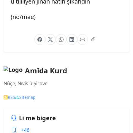
û tilîliyên jinan hatin şikandin
(no/mae)
Amîda Kurd
Nûçe, Nivîs û Şîrove
RSS
Sitemap
Li me bigere
+46