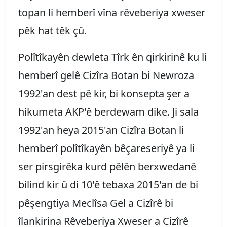
topan li hemberî vîna rêveberiya xweser
pêk hat têk çû.
Polîtîkayên dewleta Tîrk ên qirkirinê ku li
hemberî gelê Cizîra Botan bi Newroza
1992'an dest pê kir, bi konsepta şer a
hikumeta AKP'ê berdewam dike. Ji sala
1992'an heya 2015'an Cizîra Botan li
hemberî polîtîkayên bêçareseriyê ya li
ser pirsgirêka kurd pêlên berxwedanê
bilind kir û di 10'ê tebaxa 2015'an de bi
pêşengtiya Meclîsa Gel a Cizîrê bi
îlankirina Rêveberiya Xweser a Cizîrê