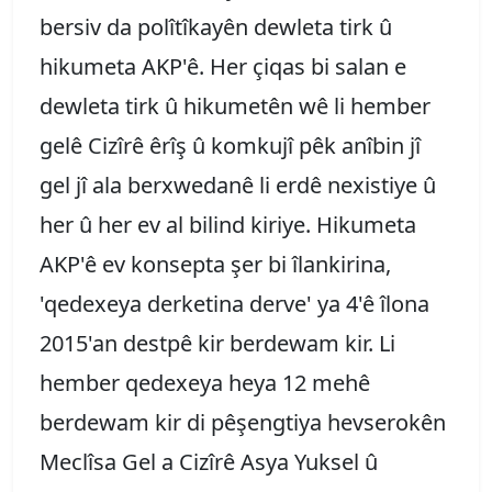
bersiv da polîtîkayên dewleta tirk û
hikumeta AKP'ê. Her çiqas bi salan e
dewleta tirk û hikumetên wê li hember
gelê Cizîrê êrîş û komkujî pêk anîbin jî
gel jî ala berxwedanê li erdê nexistiye û
her û her ev al bilind kiriye. Hikumeta
AKP'ê ev konsepta şer bi îlankirina,
'qedexeya derketina derve' ya 4'ê îlona
2015'an destpê kir berdewam kir. Li
hember qedexeya heya 12 mehê
berdewam kir di pêşengtiya hevserokên
Meclîsa Gel a Cizîrê Asya Yuksel û