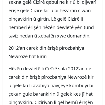
sekna gelê Cizîrê qebul ne kir û bi dijwarî
êrîşê gelê Cizîrê kir û bi hezaran ciwan
binçavkirin û girtin. Lê gelê Cizîrê li
hemberî êrîşên hêzên dewletê yên tund
tavîz nedan û xebatên xwe domandin.
2012'an carek din êrîşê pîrozbahiya
Newrozê hat kirin
Hêzên dewletê li Cizîrê sala 2012'an de
carek din êrîşê pîrozbahiya Newrozê kir
û gelê ku li avahiya navçeyê kombuyî bi
çekan gule barankirin û gelek kes jî hat
binçavkirin. Cizîriyan li gel hemû êrÎşên