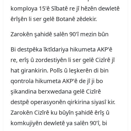
komploya 15'ê Sîbatê re jî hêzên dewletê
êrîşên li ser gelê Botanê zêdekir.
Zarokên şahidê salên 90'î mezin bûn
Bi destpêka îktîdariya hikumeta AKP'ê
re, erîş û zordestiyên li ser gelê Cizîrê jî
hat girankirin. Polîs û leşkerên di bin
qontrola hikumeta AKP'ê de jî ji bo
şikandina berxwedana gelê Cizîrê
destpê operasyonên qirkirina siyasî kir.
Zarokên Cizîrê ku bûyîn şahidê êrîş û
komkujiyên dewletê ya salên 90'î, bi