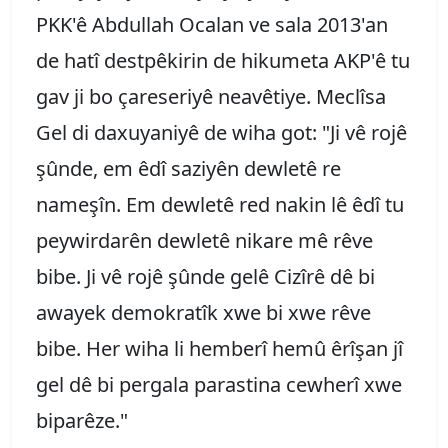
PKK'ê Abdullah Ocalan ve sala 2013'an
de hatî destpêkirin de hikumeta AKP'ê tu
gav ji bo çareseriyê neavêtiye. Meclîsa
Gel di daxuyaniyê de wiha got: "Ji vê rojê
şûnde, em êdî saziyên dewletê re
nameşîn. Em dewletê red nakin lê êdî tu
peywirdarên dewletê nikare mê rêve
bibe. Ji vê rojê şûnde gelê Cizîrê dê bi
awayek demokratîk xwe bi xwe rêve
bibe. Her wiha li hemberî hemû êrîşan jî
gel dê bi pergala parastina cewherî xwe
biparêze."