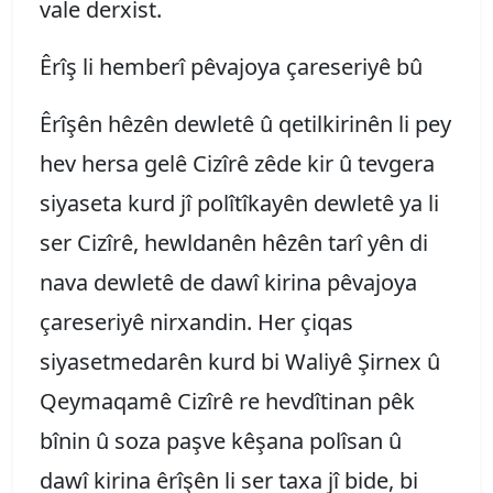
vale derxist.
Êrîş li hemberî pêvajoya çareseriyê bû
Êrîşên hêzên dewletê û qetilkirinên li pey
hev hersa gelê Cizîrê zêde kir û tevgera
siyaseta kurd jî polîtîkayên dewletê ya li
ser Cizîrê, hewldanên hêzên tarî yên di
nava dewletê de dawî kirina pêvajoya
çareseriyê nirxandin. Her çiqas
siyasetmedarên kurd bi Waliyê Şirnex û
Qeymaqamê Cizîrê re hevdîtinan pêk
bînin û soza paşve kêşana polîsan û
dawî kirina êrîşên li ser taxa jî bide, bi