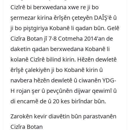
Cizîrê bi berxwedana xwe re ji bo
şermezar kirina êrîşên çeteyên DAÎŞ'ê û
ji bo piştgiriya Kobanê li qadan bûn. Gelê
Cizîra Botan jî 7-8 Cotmeha 2014'an de
daketin qadan berxwedana Kobanê li
kolanê Cizîrê bilind kirin. Hêzên dewletê
êrîşê çalekiyên ji bo Kobanê kirin û
navbera hêzên dewletê û ciwanên YDG-
H rojan şer û pevçûnên dijwar qewimî û
di encamê de û 20 kes birîndar bûn.
Zarokên kevir diavêtin bûn parastvanên
Cizîra Botan