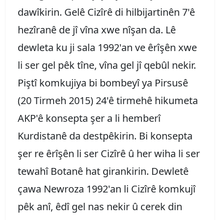
dawîkirin. Gelê Cizîrê di hilbijartinên 7'ê
hezîranê de jî vîna xwe nîşan da. Lê
dewleta ku ji sala 1992'an ve êrîşên xwe
li ser gel pêk tîne, vîna gel jî qebûl nekir.
Piştî komkujiya bi bombeyî ya Pirsusê
(20 Tirmeh 2015) 24'ê tirmehê hikumeta
AKP'ê konsepta şer a li hemberî
Kurdistanê da destpêkirin. Bi konsepta
şer re êrîşên li ser Cizîrê û her wiha li ser
tewahî Botanê hat girankirin. Dewletê
çawa Newroza 1992'an li Cizîrê komkujî
pêk anî, êdî gel nas nekir û cerek din