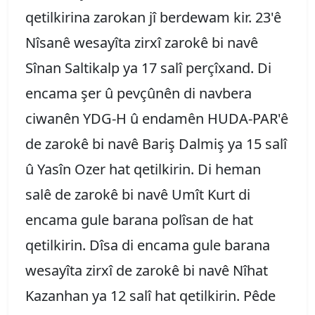
qetilkirina zarokan jî berdewam kir. 23'ê
Nîsanê wesayîta zirxî zarokê bi navê
Sînan Saltikalp ya 17 salî perçîxand. Di
encama şer û pevçûnên di navbera
ciwanên YDG-H û endamên HUDA-PAR'ê
de zarokê bi navê Bariş Dalmiş ya 15 salî
û Yasîn Ozer hat qetilkirin. Di heman
salê de zarokê bi navê Umît Kurt di
encama gule barana polîsan de hat
qetilkirin. Dîsa di encama gule barana
wesayîta zirxî de zarokê bi navê Nîhat
Kazanhan ya 12 salî hat qetilkirin. Pêde