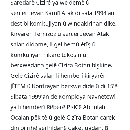
Şaredarê Cizîrê ya wê demê û
sercerdevan Kamîl Atak di sala 1994'an
dest bi komkujiyan û windakirinan dike.
Kiryarên Temîzoz û sercerdevan Atak
salan didome, li gel hemû êrîş û
komkujiyan nikare tekoşîn û
berxwedana gelê Cizîra Botan bişkîne.
Gelê Cizîrê salan li hemberî kiryarên
JÎTEM û Kontrayan berxwe dide û di 15'ê
Sibata 1999'an de Komploya Navnetewî
ya li hemberî Rêberê PKK'ê Abdulah
Ocalan pêk tê û gelê Cizîra Botan carek
din bi rihê serhildanê daket qadan. Bi