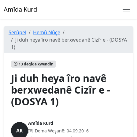
Amîda Kurd
Serûpel
Hemû Nûçe
Ji duh heya îro navê berxwedanê Cizîr e - (DOSYA
1)
13 deqîqe xwendin
Ji duh heya îro navê
berxwedanê Cizîr e -
(DOSYA 1)
Amîda Kurd
AK
Dema Weşanê:
04.09.2016