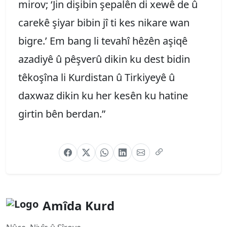
mirov; ‘Jin dişibin şepalên di xewê de û
carekê şiyar bibin jî ti kes nikare wan
bigre.’ Em bang li tevahî hêzên aşiqê
azadiyê û pêşverû dikin ku dest bidin
têkoşîna li Kurdistan û Tirkiyeyê û
daxwaz dikin ku her kesên ku hatine
girtin bên berdan.”
Amîda Kurd