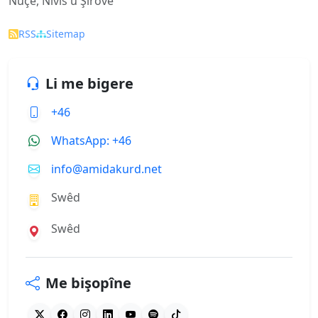
Nûçe, Nivîs û Şîrove
RSS
Sitemap
Li me bigere
+46
WhatsApp: +46
info@amidakurd.net
Swêd
Swêd
Me bişopîne