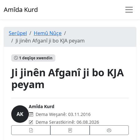
Amîda Kurd
Serûpel
Hemû Nûçe
Ji jinên Afganî ji bo KJA peyam
1 deqîqe xwendin
Ji jinên Afganî ji bo KJA
peyam
Amîda Kurd
AK
Dema Weşanê:
03.11.2016
Dema Serastkirinê:
06.08.2026