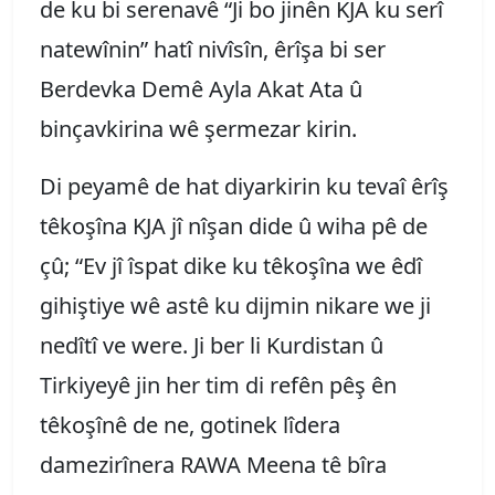
de ku bi serenavê “Ji bo jinên KJA ku serî
natewînin” hatî nivîsîn, êrîşa bi ser
Berdevka Demê Ayla Akat Ata û
binçavkirina wê şermezar kirin.
Di peyamê de hat diyarkirin ku tevaî êrîş
têkoşîna KJA jî nîşan dide û wiha pê de
çû; “Ev jî îspat dike ku têkoşîna we êdî
gihiştiye wê astê ku dijmin nikare we ji
nedîtî ve were. Ji ber li Kurdistan û
Tirkiyeyê jin her tim di refên pêş ên
têkoşînê de ne, gotinek lîdera
damezirînera RAWA Meena tê bîra