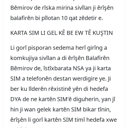
Bêmirov de rîska mirina sivîlan ji êrîşên
balafirên bi pîlotan 10 qat zêdetir e.
KARTA SIM LI GEL KÊ BE EW TÊ KUŞTIN
Li gorî pisporan sedema herî girîng a
komkujiya sivîlan a di êrîşên Balafirên
Bêmirov de, îstîxbarata NSA ya ji karta
SIM a telefonên destan werdigire ye. Ji
ber ku lîderên rêxistinê yên di hedefa
DYA de ne kartên SIM'ê diguherin, yan jî
hin ji wan gelek kartên SIM bikar tînin,
êrîşên li gorî kartên SIM timî hedefa xwe