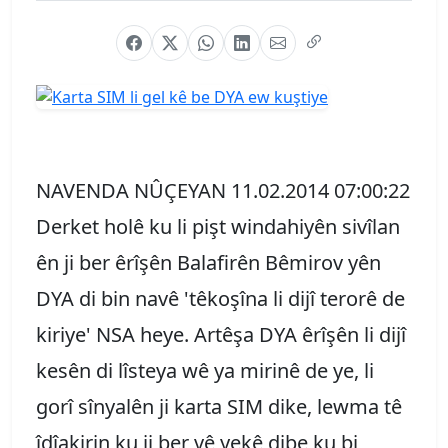
NAVENDA NÛÇEYAN 11.02.2014 07:00:22
Derket holê ku li pişt windahiyên sivîlan
ên ji ber êrîşên Balafirên Bêmirov yên
DYA di bin navê 'têkoşîna li dijî terorê de
kiriye' NSA heye. Artêşa DYA êrîşên li dijî
kesên di lîsteya wê ya mirinê de ye, li
gorî sînyalên ji karta SIM dike, lewma tê
îdîakirin ku ji ber vê yekê dibe ku bi