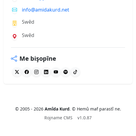
info@amidakurd.net
Swêd
Swêd
Me bişopîne
© 2005 - 2026
Amîda Kurd
. © Hemû maf parastî ne.
Rojname CMS
v1.0.87