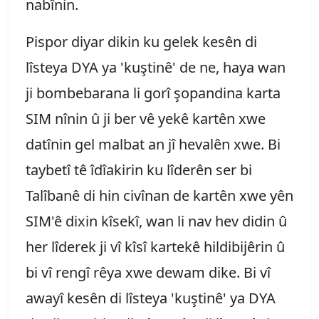
nabînin.
Pispor diyar dikin ku gelek kesên di
lîsteya DYA ya 'kuştinê' de ne, haya wan
ji bombebarana li gorî şopandina karta
SIM nînin û ji ber vê yekê kartên xwe
datînin gel malbat an jî hevalên xwe. Bi
taybetî tê îdîakirin ku lîderên ser bi
Talîbanê di hin civînan de kartên xwe yên
SIM'ê dixin kîsekî, wan li nav hev didin û
her lîderek ji vî kîsî kartekê hildibijêrin û
bi vî rengî rêya xwe dewam dike. Bi vî
awayî kesên di lîsteya 'kuştinê' ya DYA