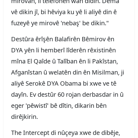
mirovan, li telefonên wan didin. Dema
vê dikin jî, bi hêviya ku yê li aliyê din ê
fuzeyê ye mirovê 'nebaş' be dikin."
Destûra êrîşên Balafirên Bêmirov ên
DYA yên li hemberî lîderên rêxistinên
mîna El Qaîde û Talîban ên li Pakîstan,
Afganîstan û welatên din ên Misilman, ji
aliyê Serokê DYA Obama bi xwe ve tê
dayîn. Ev destûr 60 rojan derbasdar in û
eger 'pêwistî' bê dîtin, dikarin bên
dirêjkirin.
The Intercept di nûçeya xwe de dibêje,