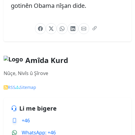
gotinên Obama nîşan dide.
Amîda Kurd
Nûçe, Nivîs û Şîrove
RSS
Sitemap
Li me bigere
+46
WhatsApp: +46