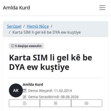
Amîda Kurd
Serûpel
Hemû Nûçe
Karta SIM li gel kê be DYA ew kuştiye
5 deqîqe xwendin
Karta SIM li gel kê be
DYA ew kuştiye
Amîda Kurd
AK
Dema Weşanê:
11.02.2014
Dema Serastkirinê:
08.08.2026