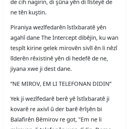
de cih nagirin, di şûna yên di lîsteyê de
ne tên kuştin.
Piraniya wezîfedarên îstîxbaratê yên
agahî dane The Intercept dibêjin, ku wan
tespît kirine gelek mirovên sivîl ên li nêzî
lîderên rêxistinê yên di hedefê de ne,
jiyana xwe ji dest dane.
“NE MIROV, EM LI TELEFONAN DIDIN”
Yek ji wezîfedarê berê yê îstîxbaratê ji
kovarê re axivî û der barê êrîşên bi
Balafirên Bêmirov re got, "Em ne li