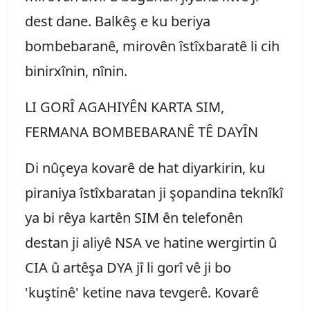
dest dane. Balkêş e ku beriya
bombebaranê, mirovên îstîxbaratê li cih
binirxînin, nînin.
LI GORÎ AGAHIYÊN KARTA SIM,
FERMANA BOMBEBARANÊ TÊ DAYÎN
Di nûçeya kovarê de hat diyarkirin, ku
piraniya îstîxbaratan ji şopandina teknîkî
ya bi rêya kartên SIM ên telefonên
destan ji aliyê NSA ve hatine wergirtin û
CIA û artêşa DYA jî li gorî vê ji bo
'kuştinê' ketine nava tevgerê. Kovarê