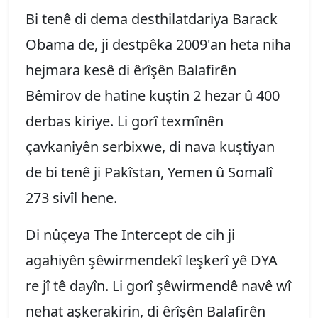
Bi tenê di dema desthilatdariya Barack
Obama de, ji destpêka 2009'an heta niha
hejmara kesê di êrîşên Balafirên
Bêmirov de hatine kuştin 2 hezar û 400
derbas kiriye. Li gorî texmînên
çavkaniyên serbixwe, di nava kuştiyan
de bi tenê ji Pakîstan, Yemen û Somalî
273 sivîl hene.
Di nûçeya The Intercept de cih ji
agahiyên şêwirmendekî leşkerî yê DYA
re jî tê dayîn. Li gorî şêwirmendê navê wî
nehat aşkerakirin, di êrîşên Balafirên