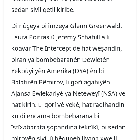
sedan sivîl qetil kiribe.
Di nûçeya bi îmzeya Glenn Greenwald,
Laura Poitras û Jeremy Schahill a li
koavar The Intercept de hat weşandin,
piraniya bombebaranên Dewletên
Yekbûyî yên Amerîka (DYA) ên bi
Balafirên Bêmirov, li gorî agahiyên
Ajansa Ewlekariyê ya Neteweyî (NSA) ve
hat kirin. Li gorî vê yekê, hat ragihandin
ku di encama bombebarana bi
îstîxabarata şopandina teknîkî, bi sedan
mirovên sivîl û bêguneh jiyana xwe ji