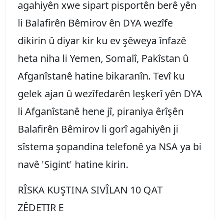
agahiyên xwe sipart pisportên berê yên
li Balafirên Bêmirov ên DYA wezîfe
dikirin û diyar kir ku ev şêweya înfazê
heta niha li Yemen, Somalî, Pakîstan û
Afganîstanê hatine bikaranîn. Tevî ku
gelek ajan û wezîfedarên leşkerî yên DYA
li Afganîstanê hene jî, piraniya êrîşên
Balafirên Bêmirov li gorî agahiyên ji
sîstema şopandina telefonê ya NSA ya bi
navê 'Sigint' hatine kirin.
RÎSKA KUŞTINA SIVÎLAN 10 QAT
ZÊDETIR E