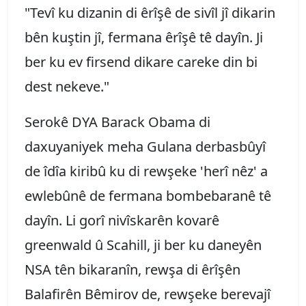
"Tevî ku dizanin di êrîşê de sivîl jî dikarin
bên kuştin jî, fermana êrîşê tê dayîn. Ji
ber ku ev firsend dikare careke din bi
dest nekeve."
Serokê DYA Barack Obama di
daxuyaniyek meha Gulana derbasbûyî
de îdîa kiribû ku di rewşeke 'herî nêz' a
ewlebûnê de fermana bombebaranê tê
dayîn. Li gorî nivîskarên kovarê
greenwald û Scahill, ji ber ku daneyên
NSA tên bikaranîn, rewşa di êrîşên
Balafirên Bêmirov de, rewşeke berevajî