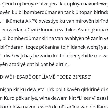
ye. Çend roj beriya salvegera komploya navnetewey
ovên ku bi bomberdûmanên tank û topan birînda
ye. Hikûmeta AKP’ê xwestiye ku van mirovên birînda
 berxwedana Cizîrê kirine ceza bike. Astengkirina
n, bi bomberdûmankirina van avahiyên tê zanîn v
a birîndaran, teqez pêkanîna tolhildanek wehşî ya 
ê, divê ev jî baş bê zanîn ku tola her şehîdê me wê 
ên azadiyê qat bi qat bê girtin.”
RD WÊ HESABÊ QETLÎAMÊ TEQEZ BIPIRSE’
îşan kir ku dewleta Tirk polîtîkayên qirkirinê di se
n Kurd pêk aniye, wiha dewam kir: “Li ser vî esasî
 komploya navneteweyî de pêkanîna van qetlîam