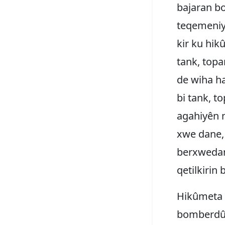
bajaran b
teqemeniya
kir ku hik
tank, topa
de wiha ha
bi tank, t
agahiyên n
xwe dane, 
berxwedanê
qetilkirin 
Hikûmeta A
bomberdûma