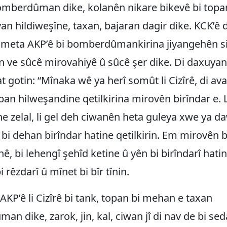
omberdûman dike, kolanên nikare bikevê bi topa
n hildiweşîne, taxan, bajaran dagir dike. KCK’ê 
ûmeta AKP’ê bi bomberdûmankirina jiyangehên siv
n ve sûcê mirovahiyê û sûcê şer dike. Di daxuyan
t gotin: “Mînaka wê ya herî somût li Cizîrê, di av
opan hilweşandine qetilkirina mirovên birîndar e. 
e zelal, li gel deh ciwanên heta guleya xwe ya daw
bi dehan birîndar hatine qetilkirin. Em mirovên b
, bi lehengî şehîd ketine û yên bi birîndarî hati
bi rêzdarî û mînet bi bîr tînin.
KP’ê li Cizîrê bi tank, topan bi mehan e taxan
n dike, zarok, jin, kal, ciwan jî di nav de bi seda