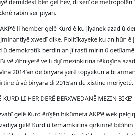
ê demildest bên gel hev, di serî de metropolên 
 derê rabin ser piyan.
KP’ê li hember gelê Kurd ê ku jiyanek azad û d
jminantiyê xwedî dike. Polîtîkayeke ku an hûn ê ji
d û demokratîk berdin an jî rastî mirin û qetlîamê
Bi vê zîhniyetê ve li dijî mezinkirina têkoşîna aza
vîna 2014’an de biryara şerê topyekun a bi arma
irtine û vê biryara di 2015’an de xistine meriyetê.
LÊ KURD LI HER DERÊ BERXWEDANÊ MEZIN BIKE’
evahî gelê Kurd êrîşên hikûmeta AKP’ê wek pelçi
zadiya gelê Kurd û temamkirina qirkirinê bibînin