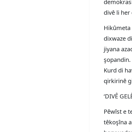
demokrasiy
divê li her
Hikûmeta A
dixwaze di
jiyana aza
şopandin. 
Kurd di ha
qirkirinê g
‘DIVÊ GE
Pêwîst e t
têkoşîna a