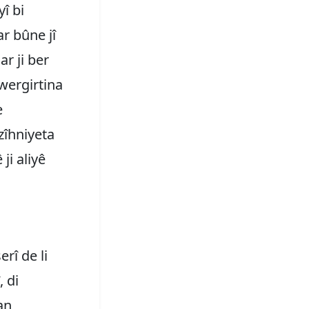
î bi
r bûne jî
r ji ber
 wergirtina
e
zîhniyeta
ji aliyê
rî de li
, di
an,