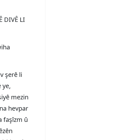
 DIVÊ LI
wiha
 şerê li
 ye,
siyê mezin
îna hevpar
a faşîzm û
hêzên