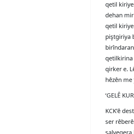
qetil kiri
dehan mir
qetil kiri
piştgiriya
birîndara
qetilkirin
qirker e. L
hêzên me y
‘GELÊ KU
KCK’ê destn
ser rêberê
salvegera