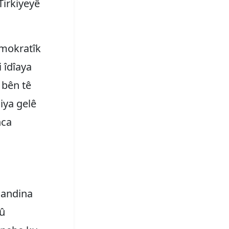
Tirkiyeyê
emokratîk
 îdîaya
 bên tê
diya gelê
nca
qandina
 û