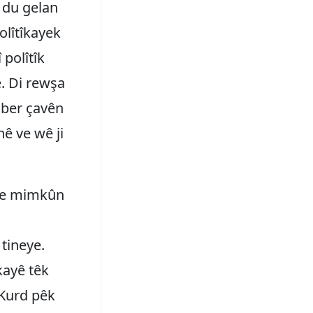
 du gelan
olîtîkayek
 polîtîk
e. Di rewşa
n ber çavên
nê ve wê ji
 Ne mimkûn
 tineye.
kayê têk
 Kurd pêk