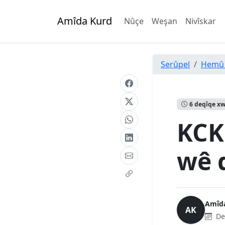
Amîda Kurd
Nûçe
Weşan
Nivîskar
Serûpel
Hemû
6 deqîqe x
KCK
wê q
Amîd
AK
De