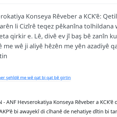
rokatiya Konseya Rêveber a KCK’ê: Qetil
arên li Cizîrê teqez pêkanîna tolhildana
eta qirkir e. Lê, divê ev jî baş bê zanîn k
 me wê ji aliyê hêzên me yên azadiyê qa
tin
- ANF Hevserokatiya Konseya Rêveber a KCK’ê di
KP’ê bi awayekî di cîhanê de nehatiye dîtin bi ta