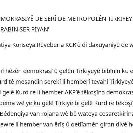
EMOKRASIYÊ DE SERÎ DE METROPOLÊN TIRKIYEYÊ
RABIN SER PIYAN’
tiya Konseya Rêveber a KCK’ê di daxuyaniyê de 
hî hêzên demokrasî û gelên Tirkiyeyê bibînin ku ev
Kurd tê meşandin şerekî li hemberî tevahî Tirkiyeyê
i gelê Kurd re li hember AKP’ê têkoşîna demokra
dema wê ye ku gelê Tirkiye bi gelê Kurd re têkoş
Bêdengiya van rojana wê bê wateya cesaretkirin
 Lewre li hember van êrîş û qetlîamên giran divê 