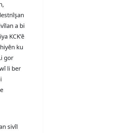
n,
destnîşan
îlan a bi
iya KCK’ê
ahiyên ku
Li gor
î li ber
i
ne
n sivîl