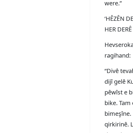
were.”
‘HÊZÊN D
HER DERÊ 
Hevseroka
ragihand:
“Divê teva
dijî gelê 
pêwîst e b
bike. Tam 
bimeşîne. 
qirkirinê.