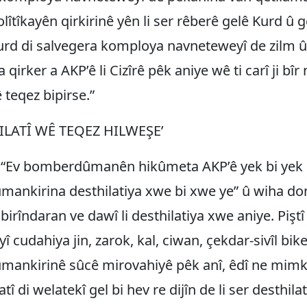
îtîkayên qirkirinê yên li ser rêberê gelê Kurd û g
urd di salvegera komploya navneteweyî de zilm 
a qirker a AKP’ê li Cizîrê pêk aniye wê ti carî ji bîr
teqez bipirse.”
ILATÎ WÊ TEQEZ HILWEŞE’
, “Ev bomberdûmanên hikûmeta AKP’ê yek bi yek
nkirina desthilatiya xwe bi xwe ye” û wiha dom
 birîndaran ve dawî li desthilatiya xwe aniye. Pişt
 cudahiya jin, zarok, kal, ciwan, çekdar-sivîl bike
ankirinê sûcê mirovahiyê pêk anî, êdî ne mimk
tî di welatekî gel bi hev re dijîn de li ser desthila