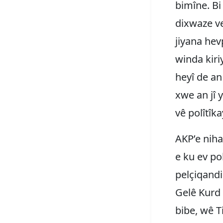
bimîne. Bi
dixwaze ve
jiyana hev
winda kiri
heyî de an
xwe an jî 
vê polîtîk
AKP’e niha
e ku ev pol
pelçiqandi
Gelê Kurd 
bibe, wê T