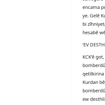
encama pol
ye. Gelê K
bi zîhniyet
hesabê wê 
‘EV DESTH
KCK’ê got
bomberdûma
qetilkirina
Kurdan bêyî
bomberdûm
ew desthila