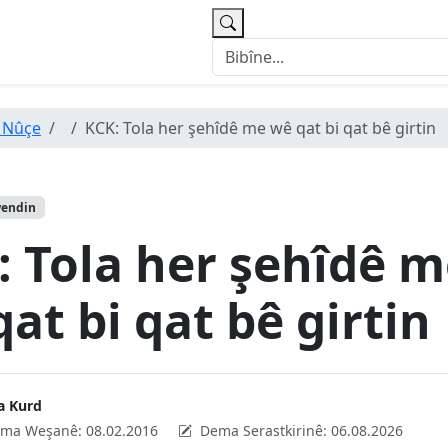
 Nûçe
KCK: Tola her şehîdê me wê qat bi qat bê girtin
wendin
: Tola her şehîdê 
at bi qat bê girtin
a Kurd
ma Weşanê:
08.02.2016
Dema Serastkirinê:
06.08.2026