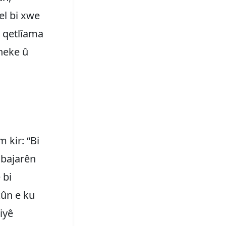
el bi xwe
û qetlîama
 neke û
 kir: “Bi
î bajarên
 bi
ûn e ku
tiyê