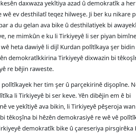
 kesên daxwaza yekîtiya azad û demokratîk a her
 wê ev desthilatî teqez hilweşe. Ji ber ku nikare p
par a du gelan ava bike û desthilatiyek bi awayekî
ye, ne mimkûn e ku li Tirkiyeyê li ser piyan bimîn
 wê heta dawiyê li dijî Kurdan polîtîkaya şer bidi
yên demokratîkkirina Tirkiyeyê dixwazin bi têkoşî
ayê re bêjin raweste.
 polîtîkayek her tim şer û parçekirinê dişopîne.
îtîka li Tirkiyeyê bi ser keve. Yên dibêjin em ê bi
nê ve yekîtiyê ava bikin, li Tirkiyeyê pêşeroja wan
bi têkoşîna bi hêzên demokrasiyê re wê vê polîtî
irkiyeyê demokratîk bike û çareseriya pirsgirêka