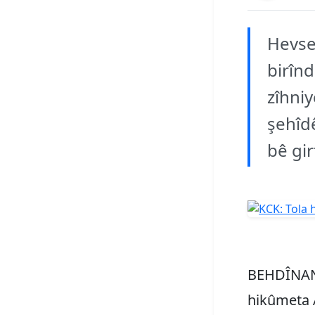
Hevse
birînd
zîhniy
şehîdê
bê gir
BEHDÎNAN 
hikûmeta A