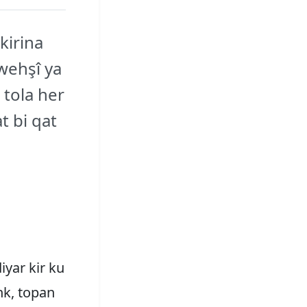
kirina
 wehşî ya
u tola her
t bi qat
yar kir ku
nk, topan