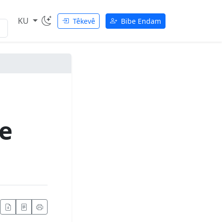
KU
Têkevê
Bibe Endam
me