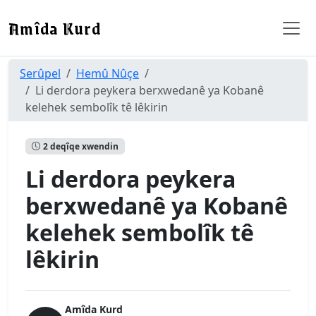
Amîda Kurd
Serûpel
Hemû Nûçe
Li derdora peykera berxwedanê ya Kobanê
kelehek sembolîk tê lêkirin
2 deqîqe xwendin
Li derdora peykera
berxwedanê ya Kobanê
kelehek sembolîk tê
lêkirin
Amîda Kurd