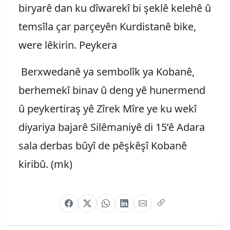
biryarê dan ku dîwarekî bi şeklê kelehê û
temsîla çar parçeyên Kurdistanê bike,
were lêkirin. Peykera
Berxwedanê ya sembolîk ya Kobanê,
berhemekî binav û deng yê hunermend
û peykertiraş yê Zîrek Mîre ye ku wekî
diyariya bajarê Silêmaniyê di 15’ê Adara
sala derbas bûyî de pêşkêşî Kobanê
kiribû. (mk)