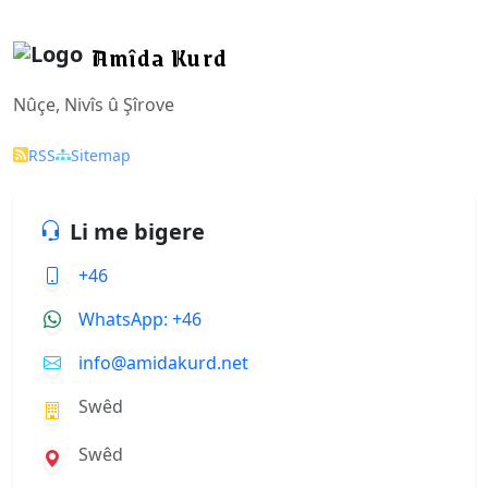
Amîda Kurd
Nûçe, Nivîs û Şîrove
RSS
Sitemap
Li me bigere
+46
WhatsApp: +46
info@amidakurd.net
Swêd
Swêd