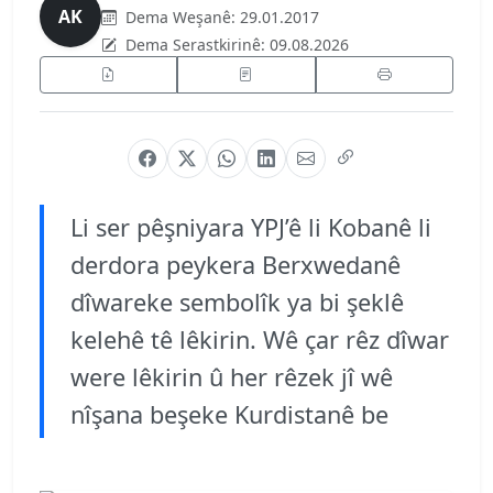
AK
Dema Weşanê:
29.01.2017
Dema Serastkirinê:
09.08.2026
Li ser pêşniyara YPJ’ê li Kobanê li
derdora peykera Berxwedanê
dîwareke sembolîk ya bi şeklê
kelehê tê lêkirin. Wê çar rêz dîwar
were lêkirin û her rêzek jî wê
nîşana beşeke Kurdistanê be