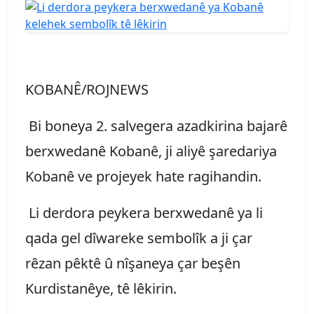
KOBANÊ/ROJNEWS
Bi boneya 2. salvegera azadkirina bajarê
berxwedanê Kobanê, ji aliyê şaredariya
Kobanê ve projeyek hate ragihandin.
Li derdora peykera berxwedanê ya li
qada gel dîwareke sembolîk a ji çar
rêzan pêktê û nîşaneya çar beşên
Kurdistanêye, tê lêkirin.