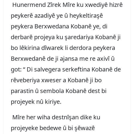
Hunermend Zîrek Mîre ku xwediyê hizrê
peykerê azadiyê ye û heykeltiraşê
peykera Berxwedana Kobanê ye, di
derbarê projeya ku şaredariya Kobanê ji
bo lêkirina dîwarek li derdora peykera
Berxwedanê de ji ajansa me re axivî û
got: “ Di salvegera serkeftina Kobanê de
rêveberiya xweser a Kobanê ji bo
parastin û sembola Kobanê dest bi
projeyek nû kiriye.
Mîre her wiha destnîşan dike ku
projeyeke bedewe û bi şêwazê