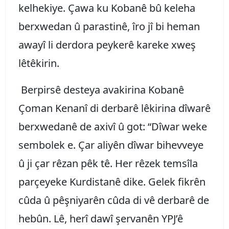
kelhekiye. Çawa ku Kobanê bû keleha
berxwedan û parastinê, îro jî bi heman
awayî li derdora peykerê kareke xweş
lêtêkirin.
Berpirsê desteya avakirina Kobanê
Çoman Kenanî di derbarê lêkirina dîwarê
berxwedanê de axivî û got: “Dîwar weke
sembolek e. Çar aliyên dîwar bihevveye
û ji çar rêzan pêk tê. Her rêzek temsîla
parçeyeke Kurdistanê dike. Gelek fikrên
cûda û pêşniyarên cûda di vê derbarê de
hebûn. Lê, herî dawî şervanên YPJ’ê