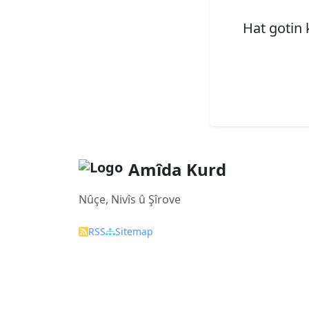
Hat gotin 
Amîda Kurd
Nûçe, Nivîs û Şîrove
RSS
Sitemap