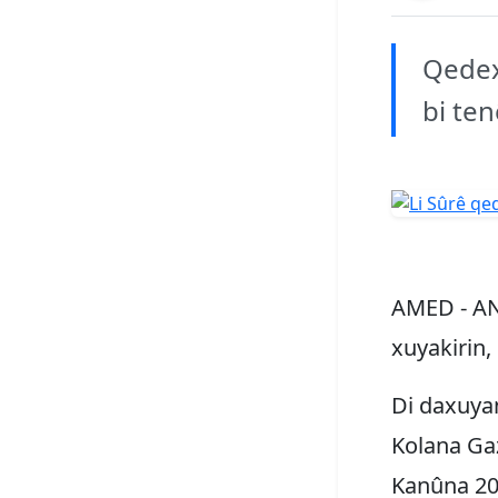
Qedexe
bi ten
AMED - AN
xuyakirin,
Di daxuya
Kolana Gaz
Kanûna 201