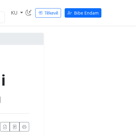
KU
Têkevê
Bibe Endam
i
n