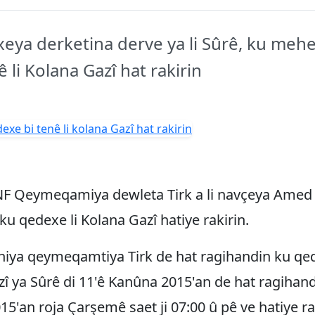
ya derketina derve ya li Sûrê, ku mehek t
ê li Kolana Gazî hat rakirin
F Qeymeqamiya dewleta Tirk a li navçeya Amed
 ku qedexe li Kolana Gazî hatiye rakirin.
niya qeymeqamtiya Tirk de hat ragihandin ku qed
î ya Sûrê di 11'ê Kanûna 2015'an de hat ragihandi
5'an roja Çarşemê saet ji 07:00 û pê ve hatiye ra