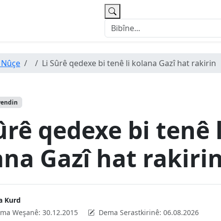
 Nûçe
Li Sûrê qedexe bi tenê li kolana Gazî hat rakirin
wendin
ûrê qedexe bi tenê l
na Gazî hat rakiri
a Kurd
ma Weşanê:
30.12.2015
Dema Serastkirinê:
06.08.2026