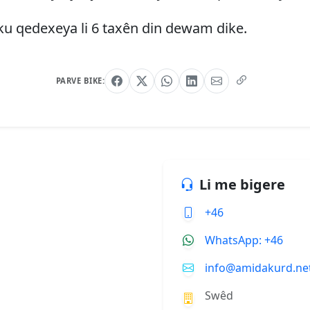
ku qedexeya li 6 taxên din dewam dike.
PARVE BIKE:
Li me bigere
+46
WhatsApp: +46
info@amidakurd.ne
Swêd