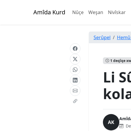
Amîda Kurd
Nûçe
Weşan
Nivîskar
Serûpel
Hemû
1 deqîqe x
Li S
kola
Amîd
AK
De