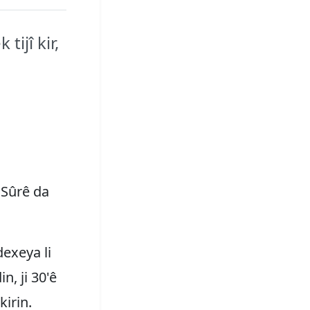
ijî kir,
 Sûrê da
exeya li
n, ji 30'ê
kirin.