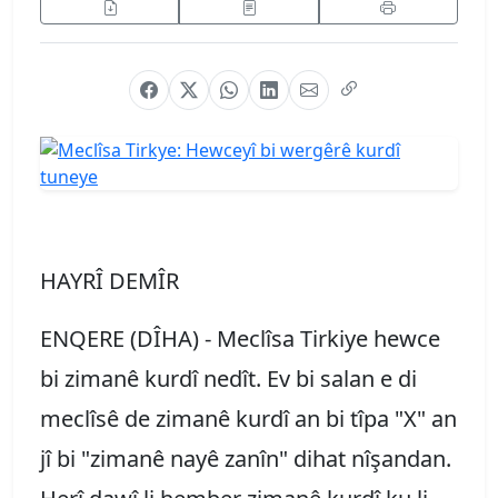
HAYRÎ DEMÎR
ENQERE (DÎHA) - Meclîsa Tirkiye hewce
bi zimanê kurdî nedît. Ev bi salan e di
meclîsê de zimanê kurdî an bi tîpa "X" an
jî bi "zimanê nayê zanîn" dihat nîşandan.