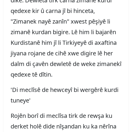
dike. Dewleta tirk carna zimanê kurdî
qedexe kir û carna jî bi hinceta,
"Zimanek nayê zanîn" xwest pêşiyê li
zimanê kurdan bigire. Lê him li bajarên
Kurdistanê him jî li Tirkiyeyê di axaftina
jiyana rojane de cihê xwe digire lê her
daîm di çavên dewletê de weke zimanekî
qedexe tê dîtin.
'Di meclîsê de hewceyî bi wergêrê kurdi
tuneye'
Rojên borî di meclîsa tirk de rewşa ku
derket holê dide nîşandan ku ka nêrîna