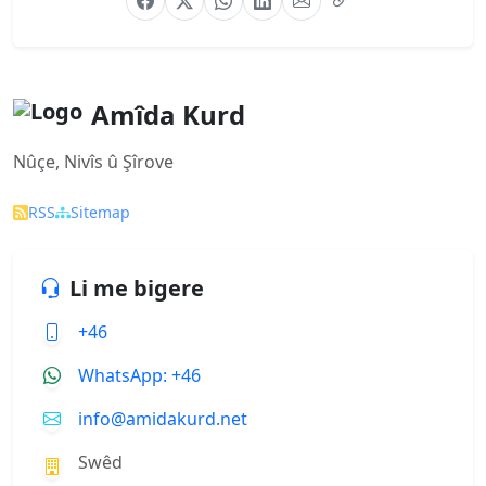
Amîda Kurd
Nûçe, Nivîs û Şîrove
RSS
Sitemap
Li me bigere
+46
WhatsApp: +46
info@amidakurd.net
Swêd