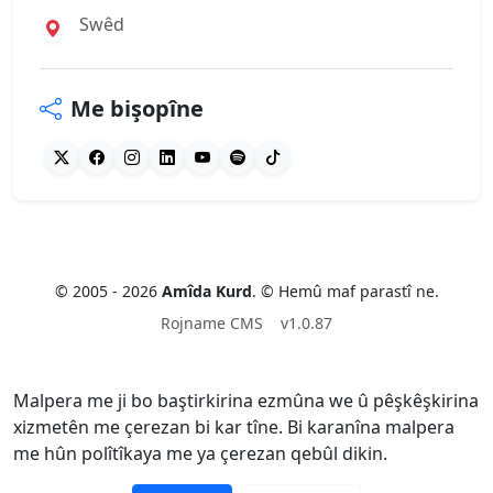
Swêd
Me bişopîne
© 2005 - 2026
Amîda Kurd
. © Hemû maf parastî ne.
Rojname CMS
v1.0.87
Malpera me ji bo baştirkirina ezmûna we û pêşkêşkirina
xizmetên me çerezan bi kar tîne. Bi karanîna malpera
me hûn polîtîkaya me ya çerezan qebûl dikin.