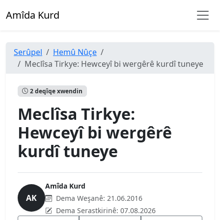
Amîda Kurd
Serûpel
Hemû Nûçe
Meclîsa Tirkye: Hewceyî bi wergêrê kurdî tuneye
2 deqîqe xwendin
Meclîsa Tirkye:
Hewceyî bi wergêrê
kurdî tuneye
Amîda Kurd
AK
Dema Weşanê:
21.06.2016
Dema Serastkirinê:
07.08.2026