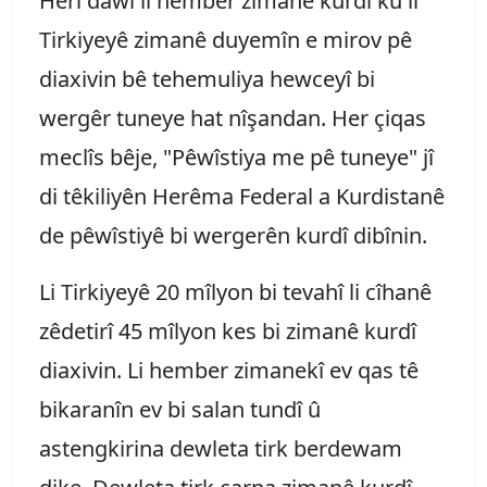
Herî dawî li hember zimanê kurdî ku li
Tirkiyeyê zimanê duyemîn e mirov pê
diaxivin bê tehemuliya hewceyî bi
wergêr tuneye hat nîşandan. Her çiqas
meclîs bêje, "Pêwîstiya me pê tuneye" jî
di têkiliyên Herêma Federal a Kurdistanê
de pêwîstiyê bi wergerên kurdî dibînin.
Li Tirkiyeyê 20 mîlyon bi tevahî li cîhanê
zêdetirî 45 mîlyon kes bi zimanê kurdî
diaxivin. Li hember zimanekî ev qas tê
bikaranîn ev bi salan tundî û
astengkirina dewleta tirk berdewam