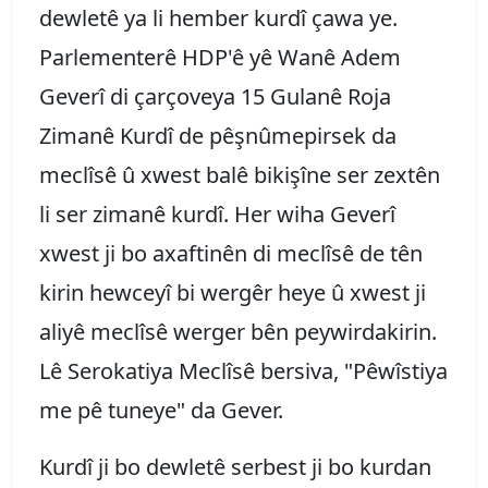
dewletê ya li hember kurdî çawa ye.
Parlementerê HDP'ê yê Wanê Adem
Geverî di çarçoveya 15 Gulanê Roja
Zimanê Kurdî de pêşnûmepirsek da
meclîsê û xwest balê bikişîne ser zextên
li ser zimanê kurdî. Her wiha Geverî
xwest ji bo axaftinên di meclîsê de tên
kirin hewceyî bi wergêr heye û xwest ji
aliyê meclîsê werger bên peywirdakirin.
Lê Serokatiya Meclîsê bersiva, "Pêwîstiya
me pê tuneye" da Gever.
Kurdî ji bo dewletê serbest ji bo kurdan