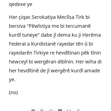
qedexe ye
Her çiqas Serokatiya Meclîsa Tirk bi
bersiva "Pêwîstiya me bi tercumanê
kurdî tuneye" dabe jî dema ku ji Herêma
Federal a Kurdistanê rayedar tên û bi
rayedarên Tirkiye re hevdîtinan pêk tînin
hewceyî bi wergêran dibînin. Her wiha di
her hevdîtinê de jî wergêrê kurdî amade
ye.
(no)