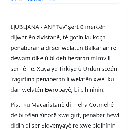
LJÛBLJANA - ANF Tevî şert û mercên
dijwar ên zivistanê, tê gotin ku koça
penaberan a di ser welatên Balkanan re
dewam dike û bi deh hezaran mirov li
ser rê ne. Xuya ye Tirkiye û Urdun sozên
'ragirtina penaberan li welatên xwe' ku
dan welatên Ewropayê, bi cih nînin.
Piştî ku Macarîstanê di meha Cotmehê
de bi têlan sînorê xwe girt, penaber hewl
didin di ser Slovenyayê re xwe bigihînin