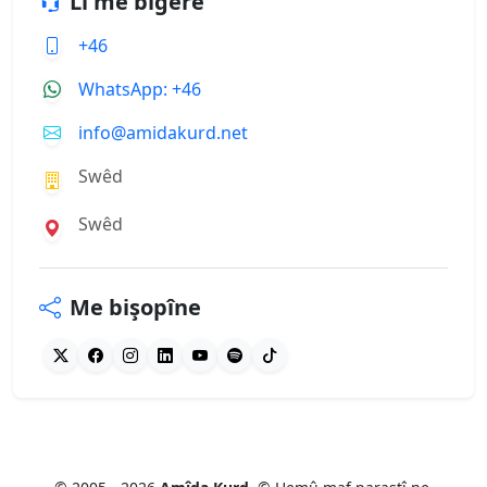
Li me bigere
+46
WhatsApp: +46
info@amidakurd.net
Swêd
Swêd
Me bişopîne