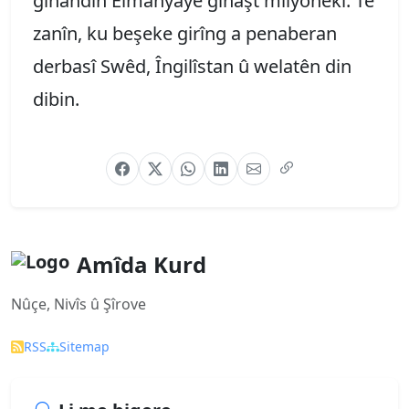
gihandin Elmanyayê gihaşt mîlyonekî. Tê
zanîn, ku beşeke girîng a penaberan
derbasî Swêd, Îngilîstan û welatên din
dibin.
Amîda Kurd
Nûçe, Nivîs û Şîrove
RSS
Sitemap