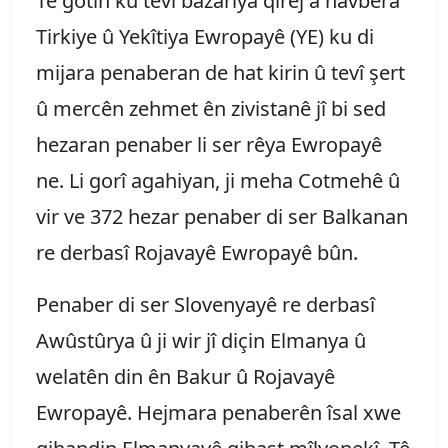
Tê gotin ku tevî bazariya qirêj a navbera
Tirkiye û Yekîtiya Ewropayê (YE) ku di
mijara penaberan de hat kirin û tevî şert
û mercên zehmet ên zivistanê jî bi sed
hezaran penaber li ser rêya Ewropayê
ne. Li gorî agahiyan, ji meha Cotmehê û
vir ve 372 hezar penaber di ser Balkanan
re derbasî Rojavayê Ewropayê bûn.
Penaber di ser Slovenyayê re derbasî
Awûstûrya û ji wir jî diçin Elmanya û
welatên din ên Bakur û Rojavayê
Ewropayê. Hejmara penaberên îsal xwe