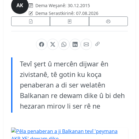
AK
Dema Weşanê:
30.12.2015
Dema Serastkirinê:
07.08.2026
Tevî şert û mercên dijwar ên
zivistanê, tê gotin ku koça
penaberan a di ser welatên
Balkanan re dewam dike û bi deh
hezaran mirov li ser rê ne