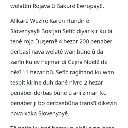
welatên Rojava û Bakurê Ewropayê.
Alîkarê Wezîrê Karên Hundir ê
Slovenyayê Bostjan Sefîc diyar kir ku bi
tenê roja Duşemê 4 hezar 200 penaber
derbasî nava welatê wan bûne û da
zanîn ku ev hejmar di Cejna Noelê de
nêzî 11 hezar bû. Sefîc ragihand ku wan
tespît kirine duh danê nîvro 2 hezar
penaber derbas bûne û anî ziman ku
penaber ji bo derbasbûna transît dikevin
nava xaka Slovenyayê.