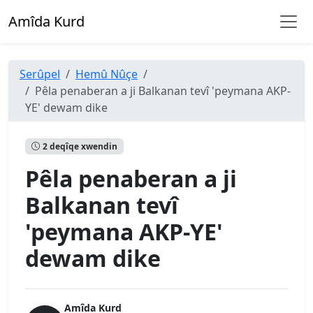
Amîda Kurd
Serûpel
Hemû Nûçe
Pêla penaberan a ji Balkanan tevî 'peymana AKP-
YE' dewam dike
2 deqîqe xwendin
Pêla penaberan a ji
Balkanan tevî
'peymana AKP-YE'
dewam dike
Amîda Kurd