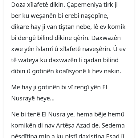
Doza xîlafetê dikin. Çapemeniya tirk ji
ber ku weşanên bi erebî naşopîne,
dikare hay ji van tiştan nebe, lê ev komik
bi dengê bilind dikine qêrîn. Daxwazên
xwe yên îslamî û xîlafetê naveşêrin. Û ev
tê wateya ku daxwazên li qadan bilind
dibin û gotinên koalîsyonê li hev nakin.
Me hay ji gotinên bi vî rengî yên El
Nusrayê heye...
Ne bi tenê El Nusra ye, hema bêje hemû
komikên di nav Artêşa Azad de. Sedema
pêşdîtina min a ku piştî daxistina Esad jî