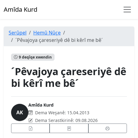
Amîda Kurd
Serûpel
Hemû Nûçe
´Pêvajoya çareseriyê dê bi kêrî me bê´
9 deqîqe xwendin
´Pêvajoya çareseriyê dê
bi kêrî me bê´
Amîda Kurd
AK
Dema Weşanê:
15.04.2013
Dema Serastkirinê:
09.08.2026