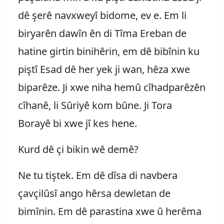
dê şerê navxweyî bidome, ev e. Em li
biryarên dawîn ên di Tîma Ereban de
hatine girtin binihêrin, em dê bibînin ku
piştî Esad dê her yek ji wan, hêza xwe
biparêze. Ji xwe niha hemû cîhadparêzên
cîhanê, li Sûriyê kom bûne. Ji Tora
Borayê bi xwe jî kes hene.
Kurd dê çi bikin wê demê?
Ne tu tiştek. Em dê dîsa di navbera
çavçilûsî ango hêrsa dewletan de
bimînin. Em dê parastina xwe û herêma