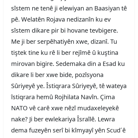
sîstem ne tenê ji elewiyan an Baasiyan tê
pê. Welatên Rojava nedizanîn ku ev
sîstem dikare pir bi hovane tevbigere.
Me ji ber serpêhatiyên xwe, dizanî. Tu
tiştek tine ku rê li ber rejîmê û kuştina
mirovan bigire. Sedemaka din a Esad ku
dikare li ber xwe bide, pozîsyona
Sûriyeyê ye. Îstiqrara Sûriyeyê, tê wateya
îstiqrara hemû Rojhilata Navîn. Çima
NATO vê carê xwe nêzî mudaxeleyekê
nake? Ji ber ewlekariya Îsraîlê. Lewra
dema fuzeyên serî bi kîmyayî yên Scud´ê