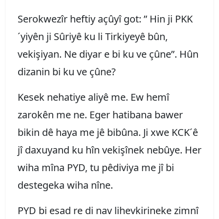
Serokwezîr heftiy açûyî got: ” Hin ji PKK
´yiyên ji Sûriyê ku li Tirkiyeyê bûn,
vekişiyan. Ne diyar e bi ku ve çûne”. Hûn
dizanin bi ku ve çûne?
Kesek nehatiye aliyê me. Ew hemî
zarokên me ne. Eger hatibana bawer
bikin dê haya me jê bibûna. Ji xwe KCK´ê
jî daxuyand ku hîn vekişînek nebûye. Her
wiha mîna PYD, tu pêdiviya me jî bi
destegeka wiha nîne.
PYD bi esad re di nav lihevkirineke zimnî