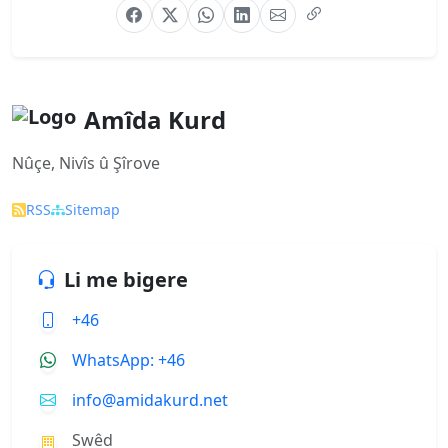
Amîda Kurd
Nûçe, Nivîs û Şîrove
RSS
Sitemap
Li me bigere
+46
WhatsApp: +46
info@amidakurd.net
Swêd