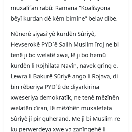
muxalîfan rabû: Ramana ”Koalîsyona
bêyî kurdan dê kêm bimîne” belav dibe.
Nûnerê siyasî yê kurdên Sûriyê,
Hevserokê PYD´ê Salih Muslîm îroj ne bi
tenê ji bo welatê xwe, lê ji bo hemû
kurdên li Rojhilata Navîn, navek grîng e.
Lewra li Bakurê Sûriyê ango li Rojava, di
bin rêberiya PYD´ê de diyarkirina
xweseriya demokratîk, ne tenê mêzînên
welatên cîran, lê mêzînên muxalefeta
Sûriyê jî pir guherand. Me jî bi Muslîm re
ku perwerdeya xwe ya zanîngehê li