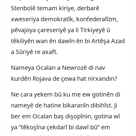
Stenbolê temam kiriye, derbarê
xweseriya demokratîk, konfederalîzm,
pêvajoya çareseriyê ya li Tirkiyeyê û
têkiliyên wan ên dawîn ên bi Artêşa Azad
a Sûriyê re axaft.
Nameya Ocalan a Newrozê di nav
kurdên Rojava de çewa hat nirxandin?
Ne cara yekem bû ku me ew gotinên di
nameyê de hatine bikaranîn dibihîst. Ji
ber em Ocalan baş dişopînin, gotina wî
ya ”têkoşîna çekdarî bi dawî bû” em