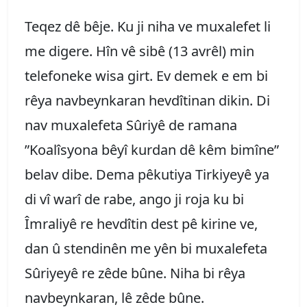
Teqez dê bêje. Ku ji niha ve muxalefet li
me digere. Hîn vê sibê (13 avrêl) min
telefoneke wisa girt. Ev demek e em bi
rêya navbeynkaran hevdîtinan dikin. Di
nav muxalefeta Sûriyê de ramana
”Koalîsyona bêyî kurdan dê kêm bimîne”
belav dibe. Dema pêkutiya Tirkiyeyê ya
di vî warî de rabe, ango ji roja ku bi
Îmraliyê re hevdîtin dest pê kirine ve,
dan û stendinên me yên bi muxalefeta
Sûriyeyê re zêde bûne. Niha bi rêya
navbeynkaran, lê zêde bûne.