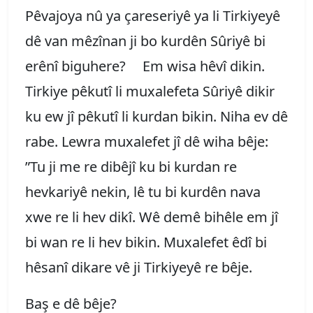
Pêvajoya nû ya çareseriyê ya li Tirkiyeyê
dê van mêzînan ji bo kurdên Sûriyê bi
erênî biguhere? Em wisa hêvî dikin.
Tirkiye pêkutî li muxalefeta Sûriyê dikir
ku ew jî pêkutî li kurdan bikin. Niha ev dê
rabe. Lewra muxalefet jî dê wiha bêje:
”Tu ji me re dibêjî ku bi kurdan re
hevkariyê nekin, lê tu bi kurdên nava
xwe re li hev dikî. Wê demê bihêle em jî
bi wan re li hev bikin. Muxalefet êdî bi
hêsanî dikare vê ji Tirkiyeyê re bêje.
Baş e dê bêje?