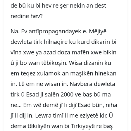
de bû ku bi hev re şer nekin an dest
nedine hev?
Na. Ev antîpropagandayek e. Mêjiyê
dewleta tirk hilnagire ku kurd dikarin bi
vîna xwe ya azad doza mafên xwe bikin
û ji bo wan têbikoşin. Wisa dizanin ku
em teqez xulamok an maşikên hinekan
in. Lê em ne wisan in. Navbera dewleta
tirk û Esad ji salên 2000 ve baş bû ma
ne... Em wê demê jî li dijî Esad bûn, niha
jî li dij in. Lewra timî li me eziyetê kir. Û
dema têkiliyên wan bi Tirkiyeyê re baş