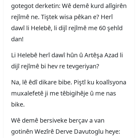
gotegot derketin: Wê demê kurd alîgirên
rejîmê ne. Tiştek wisa pêkan e? Herî
dawî li Helebê, li dijî rejîmê me 60 şehîd
dan!
Li Helebê herî dawî hûn û Artêşa Azad li
dijî rejîmê bi hev re tevgeriyan?
Na, lê êdî dikare bibe. Piştî ku koalîsyona
muxalefetê ji me têbigihêje û me nas
bike.
Wê demê bersiveke berçav a van
gotinên Wezîrê Derve Davutoglu heye: