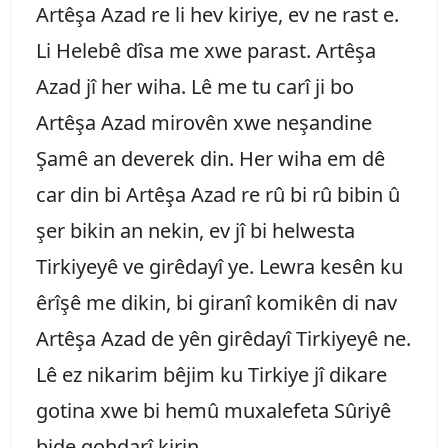
Artêşa Azad re li hev kiriye, ev ne rast e.
Li Helebê dîsa me xwe parast. Artêşa
Azad jî her wiha. Lê me tu carî ji bo
Artêşa Azad mirovên xwe neşandine
Şamê an deverek din. Her wiha em dê
car din bi Artêşa Azad re rû bi rû bibin û
şer bikin an nekin, ev jî bi helwesta
Tirkiyeyê ve girêdayî ye. Lewra kesên ku
êrîşê me dikin, bi giranî komikên di nav
Artêşa Azad de yên girêdayî Tirkiyeyê ne.
Lê ez nikarim bêjim ku Tirkiye jî dikare
gotina xwe bi hemû muxalefeta Sûriyê
bide gohdarî kirin.