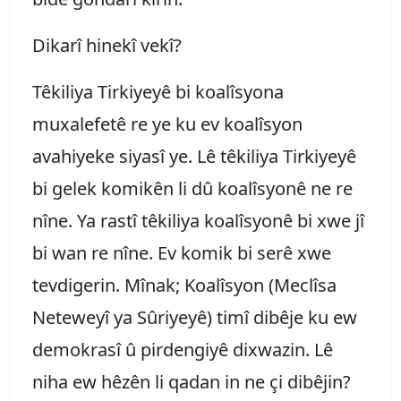
Dikarî hinekî vekî?
Têkiliya Tirkiyeyê bi koalîsyona
muxalefetê re ye ku ev koalîsyon
avahiyeke siyasî ye. Lê têkiliya Tirkiyeyê
bi gelek komikên li dû koalîsyonê ne re
nîne. Ya rastî têkiliya koalîsyonê bi xwe jî
bi wan re nîne. Ev komik bi serê xwe
tevdigerin. Mînak; Koalîsyon (Meclîsa
Neteweyî ya Sûriyeyê) timî dibêje ku ew
demokrasî û pirdengiyê dixwazin. Lê
niha ew hêzên li qadan in ne çi dibêjin?