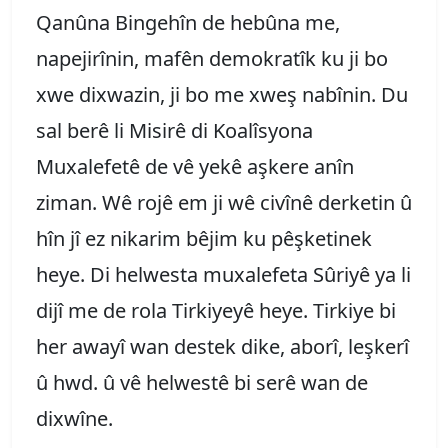
Qanûna Bingehîn de hebûna me,
napejirînin, mafên demokratîk ku ji bo
xwe dixwazin, ji bo me xweş nabînin. Du
sal berê li Misirê di Koalîsyona
Muxalefetê de vê yekê aşkere anîn
ziman. Wê rojê em ji wê civînê derketin û
hîn jî ez nikarim bêjim ku pêşketinek
heye. Di helwesta muxalefeta Sûriyê ya li
dijî me de rola Tirkiyeyê heye. Tirkiye bi
her awayî wan destek dike, aborî, leşkerî
û hwd. û vê helwestê bi serê wan de
dixwîne.