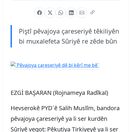
Piştî pêvajoya çareseriyê têkiliyên
bi muxalefeta Sûriyê re zêde bûn
EZGİ BAŞARAN (Rojnameya Radîkal)
Hevserokê PYD´ê Salih Muslîm, bandora
pêvajoya çareseriyê ya li ser kurdên
Sûriyê vegot: Pêkutiya Tirkiyeyê ya li ser