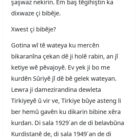
şaşwaz nekirin. Em baş têgihiştin ka
dixwaze çi bibêje.
Xwest çi bibêje?
Gotina wî tê wateya ku mercên
bikaranîna çekan dê ji holê rabin, an jî
ketiye wê pêvajoyê. Ev yek ji bo me
kurdên Sûriyê jî dê bê gelek wateyan.
Lewra ji damezirandina dewleta
Tirkiyeyê û vir ve, Tirkiye bûye asteng li
ber hemû gavên ku dikarin bibine xêra
kurdan. Di sala 1929´an de di belavbûna
Kurdistanê de, di sala 1949´an de di