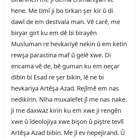
hene. Me timî ji bo tirkan şer kir û di
dawî de em destvala man. Vê carê, me
biryar girt ku em dê bi birayên
Musluman re hevkariyê nekin û em ketin
rewşa parastina maf û gelê xwe. Di
encama vê de, bê guman ku em neçar
dibin bi Esad re şer bikin, lê ne bi
hevkariya Artêşa Azad. Rejîmê em nas
nedikirin. Niha muxalefet jî me nas nake.
Ji me daxwaz kirin ku em xwe ji rengên
xwe û îdeolojiya xwe bişon û piştre tevlî
Artêşa Azad bibin. Me jî ev nepejirand. Û