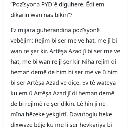
”Pozîsyona PYD´ê diguhere. Êdî em
dikarin wan nas bikin”?
Ez mijara guherandina pozîsyonê
vebêjim: Rejîm bi ser me ve hat, me jî bi
wan re şer kir. Artêşa Azad jî bi ser me ve
hat, me bi wan re jî şer kir Niha rejîm di
heman demê de him bi ser me ve û him
bi ser Artêşa Azad ve diçe. Ev tê wateya
ku em û Artêşa Azad jî di heman demê
de bi rejîmê re şer dikin. Lê hîn jî ne
mîna hêzeke yekgirtî. Davutoglu heke
dixwaze bêje ku me li ser hevkariya bi