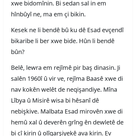
xwe bidomînin. Bi sedan sal in em
hînbûyî ne, ma em çi bikin.
Kesek ne li bendê bû ku dê Esad evçendî
bikaribe li ber xwe bide. Hûn li bendê
bûn?
Belê, lewra em rejîmê pir baş dinasin. Ji
salên 1960î û vir ve, rejîma Baasê xwe di
nav kokên welêt de neqişandiye. Mîna
Lîbya û Misirê wisa bi hêsanî dê
nebişkive. Malbata Esad mirovên xwe di
hemû xal û deverên grîng ên dewletê de
bi cî kirin û olîgarşiyekê ava kirin. Ev