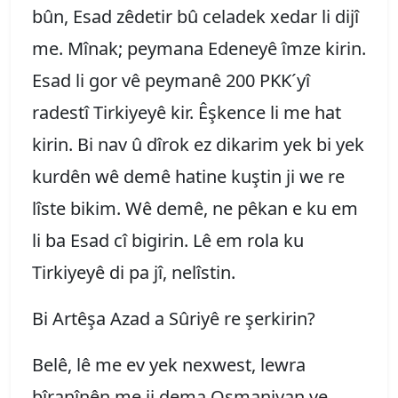
bûn, Esad zêdetir bû celadek xedar li dijî
me. Mînak; peymana Edeneyê îmze kirin.
Esad li gor vê peymanê 200 PKK´yî
radestî Tirkiyeyê kir. Êşkence li me hat
kirin. Bi nav û dîrok ez dikarim yek bi yek
kurdên wê demê hatine kuştin ji we re
lîste bikim. Wê demê, ne pêkan e ku em
li ba Esad cî bigirin. Lê em rola ku
Tirkiyeyê di pa jî, nelîstin.
Bi Artêşa Azad a Sûriyê re şerkirin?
Belê, lê me ev yek nexwest, lewra
bîranînên me ji dema Osmaniyan ve