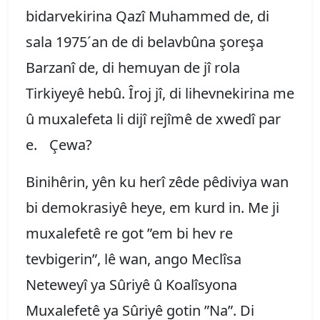
bidarvekirina Qazî Muhammed de, di
sala 1975´an de di belavbûna şoreşa
Barzanî de, di hemuyan de jî rola
Tirkiyeyê hebû. Îroj jî, di lihevnekirina me
û muxalefeta li dijî rejîmê de xwedî par
e. Çewa?
Binihêrin, yên ku herî zêde pêdiviya wan
bi demokrasiyê heye, em kurd in. Me ji
muxalefetê re got ”em bi hev re
tevbigerin”, lê wan, ango Meclîsa
Neteweyî ya Sûriyê û Koalîsyona
Muxalefetê ya Sûriyê gotin ”Na”. Di