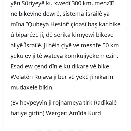
yên Sûriyeyê ku xwedî 300 km. menzîlî
ne bikevine dewrê, sîstema Îsraîlê ya
mîna ”Qubeya Hesinî” çiqasî baş kar bike
û biparêze jî, dê serika kîmyewî bikeve
aliyê Îsraîlê. Ji hêla çiyê ve mesafe 50 km
yeku ev jî tê wateya komkujiyeke mezin.
Esad ew çend dîn e ku dikare vê bike.
Welatên Rojava ji ber vê yekê jî nikarin
mudaxele bikin.
(Ev hevpeyvîn ji rojnameya tirk Radîkalê
hatiye girtin) Werger: Amîda Kurd