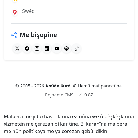
Swêd
Me bişopîne
© 2005 - 2026
Amîda Kurd
. © Hemû maf parastî ne.
Rojname CMS
v1.0.87
Malpera me ji bo baştirkirina ezmûna we û pêşkêşkirina
xizmetên me çerezan bi kar tîne. Bi karanîna malpera
me hûn polîtîkaya me ya çerezan qebûl dikin.