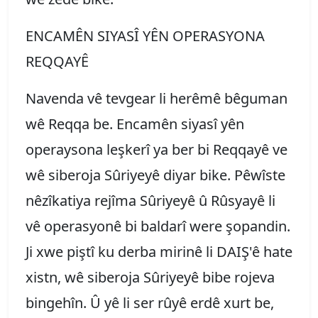
ENCAMÊN SIYASÎ YÊN OPERASYONA
REQQAYÊ
Navenda vê tevgear li herêmê bêguman
wê Reqqa be. Encamên siyasî yên
operaysona leşkerî ya ber bi Reqqayê ve
wê siberoja Sûriyeyê diyar bike. Pêwîste
nêzîkatiya rejîma Sûriyeyê û Rûsyayê li
vê operasyonê bi baldarî were şopandin.
Ji xwe piştî ku derba mirinê li DAIŞ'ê hate
xistn, wê siberoja Sûriyeyê bibe rojeva
bingehîn. Û yê li ser rûyê erdê xurt be,