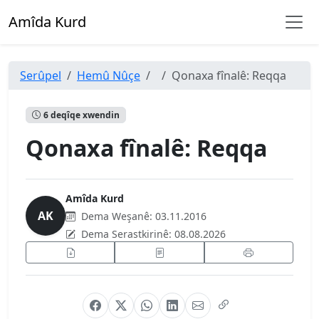
Amîda Kurd
Serûpel
Hemû Nûçe
Qonaxa fînalê: Reqqa
6 deqîqe xwendin
Qonaxa fînalê: Reqqa
Amîda Kurd
AK
Dema Weşanê:
03.11.2016
Dema Serastkirinê:
08.08.2026