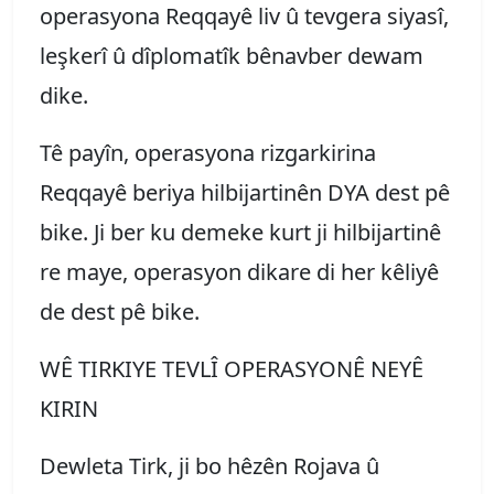
operasyona Reqqayê liv û tevgera siyasî,
leşkerî û dîplomatîk bênavber dewam
dike.
Tê payîn, operasyona rizgarkirina
Reqqayê beriya hilbijartinên DYA dest pê
bike. Ji ber ku demeke kurt ji hilbijartinê
re maye, operasyon dikare di her kêliyê
de dest pê bike.
WÊ TIRKIYE TEVLÎ OPERASYONÊ NEYÊ
KIRIN
Dewleta Tirk, ji bo hêzên Rojava û