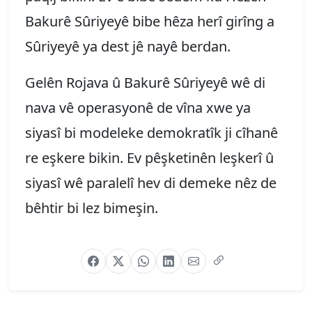
Bakurê Sûriyeyê bibe hêza herî girîng a
Sûriyeyê ya dest jê nayê berdan.
Gelên Rojava û Bakurê Sûriyeyê wê di
nava vê operasyonê de vîna xwe ya
siyasî bi modeleke demokratîk ji cîhanê
re eşkere bikin. Ev pêşketinên leşkerî û
siyasî wê paralelî hev di demeke nêz de
bêhtir bi lez bimeşin.