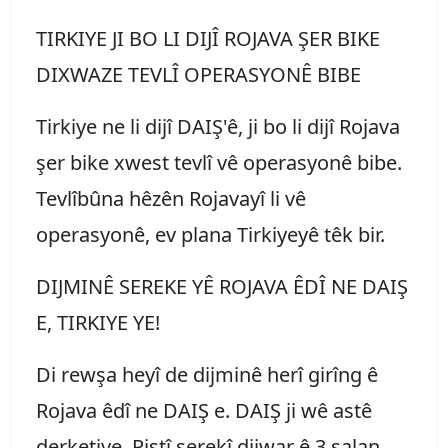
TIRKIYE JI BO LI DIJÎ ROJAVA ŞER BIKE
DIXWAZE TEVLÎ OPERASYONÊ BIBE
Tirkiye ne li dijî DAIŞ'ê, ji bo li dijî Rojava
şer bike xwest tevlî vê operasyonê bibe.
Tevlîbûna hêzên Rojavayî li vê
operasyonê, ev plana Tirkiyeyê têk bir.
DIJMINÊ SEREKE YÊ ROJAVA ÊDÎ NE DAIŞ
E, TIRKIYE YE!
Di rewşa heyî de dijminê herî girîng ê
Rojava êdî ne DAIŞ e. DAIŞ ji wê astê
derketiye. Piştî şerekî dijwar ê 3 salan,