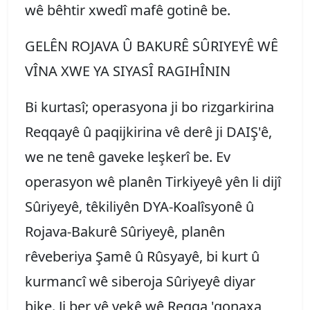
wê bêhtir xwedî mafê gotinê be.
GELÊN ROJAVA Û BAKURÊ SÛRIYEYÊ WÊ
VÎNA XWE YA SIYASÎ RAGIHÎNIN
Bi kurtasî; operasyona ji bo rizgarkirina
Reqqayê û paqijkirina vê derê ji DAIŞ'ê,
we ne tenê gaveke leşkerî be. Ev
operasyon wê planên Tirkiyeyê yên li dijî
Sûriyeyê, têkiliyên DYA-Koalîsyonê û
Rojava-Bakurê Sûriyeyê, planên
rêveberiya Şamê û Rûsyayê, bi kurt û
kurmancî wê siberoja Sûriyeyê diyar
bike. Ji ber vê yekê wê Reqqa 'qonaxa