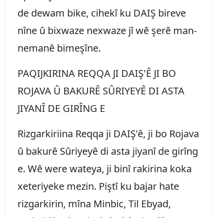
de dewam bike, cihekî ku DAIŞ bireve
nîne û bixwaze nexwaze jî wê şerê man-
nemanê bimeşîne.
PAQIJKIRINA REQQA JI DAIŞ'Ê JI BO
ROJAVA Û BAKURÊ SÛRIYEYÊ DI ASTA
JIYANÎ DE GIRÎNG E
Rizgarkiriina Reqqa ji DAIŞ'ê, ji bo Rojava
û bakurê Sûriyeyê di asta jiyanî de girîng
e. Wê were wateya, ji binî rakirina koka
xeteriyeke mezin. Piştî ku bajar hate
rizgarkirin, mîna Minbic, Til Ebyad,