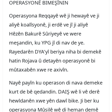
OPERASYONÊ BIMEŞÎNIN
Operasyona Reqqayê wê ji hewayê ve ji
aliyê koalîsyonê, ji erdê ve jî ji aliyê
Hêzên Bakurê Sûriyeyê ve were
meşandin, ku YPG jî di nav de ye.
Rayedarên DYA'yî beriya niha bi demekê
hatin Rojava û detayên operasyonê bi
mûtaxabên xwe re axivîn.
Nayê payîn ku operason di nava demeke
kurt de bê qedandin. DAIŞ wê li vê derê
hewldanên xwe yên dawî bike. Ji ber ku
operasyona Mûsilê wê di heman demê