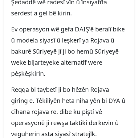
Şedaddê wê radesî vîn û însiyatîfa
serdest a gel bê kirin.
Ev operasyon wê gefa DAIŞ'ê beralî bike
û modela siyasî û leşkerî ya Rojava û
bakurê Sûriyeyê jî ji bo hemû Sûriyeyê
weke bijarteyeke alternatîf were
pêşkêşkirin.
Reqqa bi taybetî ji bo hêzên Rojava
girîng e. Têkiliyên heta niha yên bi DYA û
cîhana rojava re, dibe ku piştî vê
operasyonê ji rewşa taktîkî derkevin û
veguherin asta siyasî stratejîk.