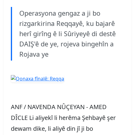
Operasyona gengaz a ji bo
rizgarkirina Reqqayê, ku bajarê
herî girîng ê li Sûriyeyê di destê
DAIŞ'ê de ye, rojeva bingehîn a
Rojava ye
ANF / NAVENDA NÛÇEYAN - AMED
DÎCLE Li aliyekî li herêma Şehbayê şer
dewam dike, li aliyê din jî ji bo