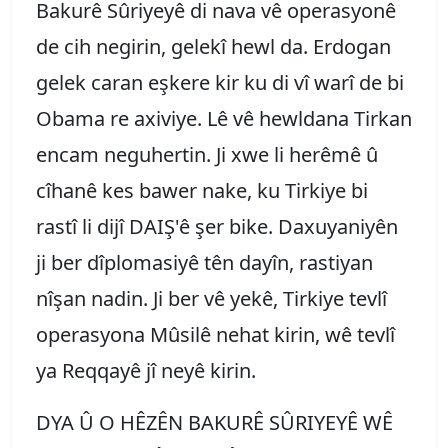
Bakurê Sûriyeyê di nava vê operasyonê
de cih negirin, gelekî hewl da. Erdogan
gelek caran eşkere kir ku di vî warî de bi
Obama re axiviye. Lê vê hewldana Tirkan
encam neguhertin. Ji xwe li herêmê û
cîhanê kes bawer nake, ku Tirkiye bi
rastî li dijî DAIŞ'ê şer bike. Daxuyaniyên
ji ber dîplomasiyê tên dayîn, rastiyan
nîşan nadin. Ji ber vê yekê, Tirkiye tevlî
operasyona Mûsilê nehat kirin, wê tevlî
ya Reqqayê jî neyê kirin.
DYA Û O HÊZÊN BAKURÊ SÛRIYEYÊ WÊ