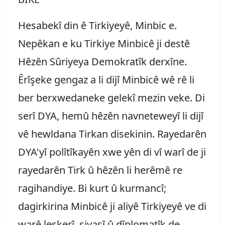
Hesabekî din ê Tirkiyeyê, Minbic e.
Nepêkan e ku Tirkiye Minbicê ji destê
Hêzên Sûriyeya Demokratîk derxîne.
Êrîşeke gengaz a li dijî Minbicê wê rê li
ber berxwedaneke gelekî mezin veke. Di
serî DYA, hemû hêzên navneteweyî li dijî
vê hewldana Tirkan disekinin. Rayedarên
DYA'yî polîtîkayên xwe yên di vî warî de ji
rayedarên Tirk û hêzên li herêmê re
ragihandiye. Bi kurt û kurmancî;
dagirkirina Minbicê ji aliyê Tirkiyeyê ve di
warê leşkerî, siyasî û dîplomatîk de