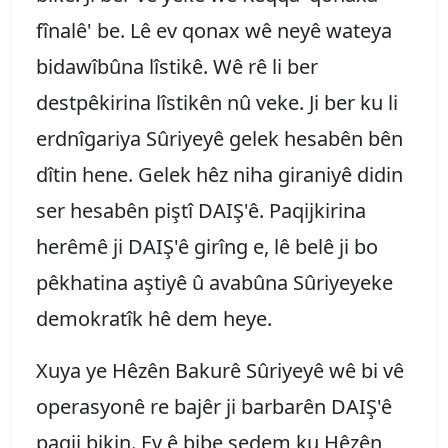
fînalê' be. Lê ev qonax wê neyê wateya
bidawîbûna lîstikê. Wê rê li ber
destpêkirina lîstikên nû veke. Ji ber ku li
erdnîgariya Sûriyeyê gelek hesabên bên
dîtin hene. Gelek hêz niha giraniyê didin
ser hesabên piştî DAIŞ'ê. Paqijkirina
herêmê ji DAIŞ'ê girîng e, lê belê ji bo
pêkhatina aştiyê û avabûna Sûriyeyeke
demokratîk hê dem heye.
Xuya ye Hêzên Bakurê Sûriyeyê wê bi vê
operasyonê re bajêr ji barbarên DAIŞ'ê
paqij bikin. Ev ê bibe sedem ku Hêzên