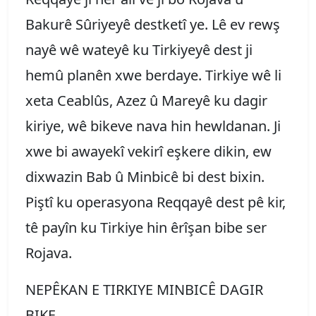
Bakurê Sûriyeyê destketî ye. Lê ev rewş
nayê wê wateyê ku Tirkiyeyê dest ji
hemû planên xwe berdaye. Tirkiye wê li
xeta Ceablûs, Azez û Mareyê ku dagir
kiriye, wê bikeve nava hin hewldanan. Ji
xwe bi awayekî vekirî eşkere dikin, ew
dixwazin Bab û Minbicê bi dest bixin.
Piştî ku operasyona Reqqayê dest pê kir,
tê payîn ku Tirkiye hin êrîşan bibe ser
Rojava.
NEPÊKAN E TIRKIYE MINBICÊ DAGIR
BIKE