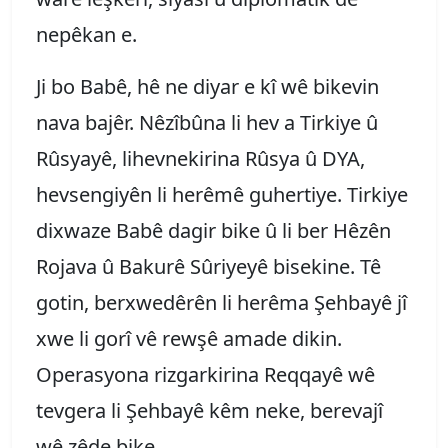
nepêkan e.
Ji bo Babê, hê ne diyar e kî wê bikevin
nava bajêr. Nêzîbûna li hev a Tirkiye û
Rûsyayê, lihevnekirina Rûsya û DYA,
hevsengiyên li herêmê guhertiye. Tirkiye
dixwaze Babê dagir bike û li ber Hêzên
Rojava û Bakurê Sûriyeyê bisekine. Tê
gotin, berxwedêrên li herêma Şehbayê jî
xwe li gorî vê rewşê amade dikin.
Operasyona rizgarkirina Reqqayê wê
tevgera li Şehbayê kêm neke, berevajî
wê zêde bike.