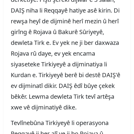
DAIŞ niha li Reqqayê hatiye asê kirin. Di
rewşa heyî de dijminê herî mezin û herî
girîng ê Rojava û Bakurê Sûriyeyê,
dewleta Tirk e. Ev yek ne ji ber daxwaza
Rojava rû daye, ev yek encama
siyaseteke Tirkiyeyê a dijminatiya li
Kurdan e. Tirkiyeyê berê bi destê DAIŞ'ê
ev dijminatî dikir. DAIŞ êdî bûye çekek
bêkêr. Lewma dewleta Tirk tevî artêşa
xwe vê dijminatiyê dike.
Tevlînebûna Tirkiyeyê li operasyona
Reqqayê ji her alî ve ji bo Rojava û