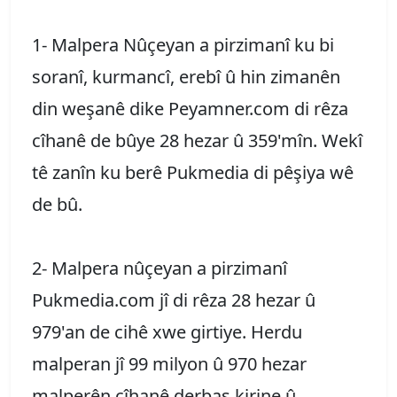
1- Malpera Nûçeyan a pirzimanî ku bi
soranî, kurmancî, erebî û hin zimanên
din weşanê dike Peyamner.com di rêza
cîhanê de bûye 28 hezar û 359'mîn. Wekî
tê zanîn ku berê Pukmedia di pêşiya wê
de bû.
2- Malpera nûçeyan a pirzimanî
Pukmedia.com jî di rêza 28 hezar û
979'an de cihê xwe girtiye. Herdu
malperan jî 99 milyon û 970 hezar
malperên cîhanê derbas kirine û