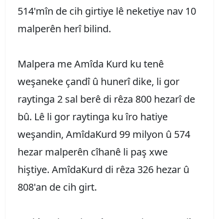
514'mîn de cih girtiye lê neketiye nav 10
malperên herî bilind.
Malpera me Amîda Kurd ku tenê
weşaneke çandî û hunerî dike, li gor
raytinga 2 sal berê di rêza 800 hezarî de
bû. Lê li gor raytinga ku îro hatiye
weşandin, AmîdaKurd 99 milyon û 574
hezar malperên cîhanê li paş xwe
hiştiye. AmîdaKurd di rêza 326 hezar û
808'an de cih girt.