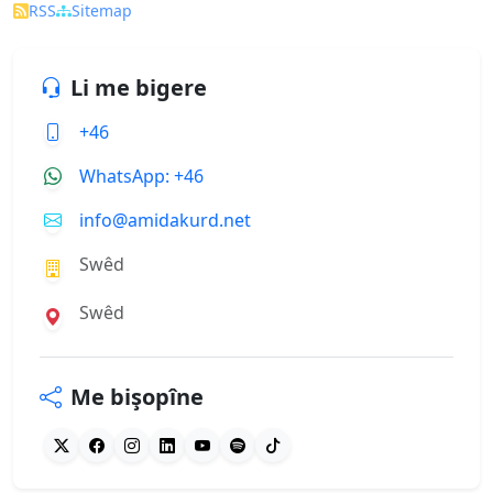
RSS
Sitemap
Li me bigere
+46
WhatsApp: +46
info@amidakurd.net
Swêd
Swêd
Me bişopîne