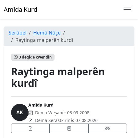
Amîda Kurd
Serûpel
Hemû Nûçe
Raytinga malperên kurdî
3 deqîqe xwendin
Raytinga malperên
kurdî
Amîda Kurd
AK
Dema Weşanê:
03.09.2008
Dema Serastkirinê:
07.08.2026