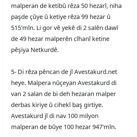
malperan de ketibû rêza 50 hezarî, niha
paşde çûye û ketiye rêza 99 hezar û
515'mîn. Li gor vê yekê di 2 salên dawî
de 49 hezar malperên cîhanî ketine
pêşiya Netkurdê.
5- Di rêza pêncan de jî Avestakurd.net
heye. Malpera nûçeyan Avestakurd di
van 2 salan de bi deh hezaran malper
derbas kiriye û cihekî baş girtiye.
Avestakurd jî di nav 100 milyon
malperan de bûye 100 hezar 947'mîn.