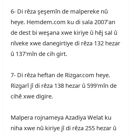
6- Di rêza şeşemîn de malpereke nû
heye. Hemdem.com ku di sala 2007'an
de dest bi weşana xwe kiriye û hêj sal û
nîveke xwe danegirtiye di rêza 132 hezar
û 137'mîn de cih girt.
7- Di rêza heftan de Rizgar.com heye.
Rizgarî jî di rêza 138 hezar û 599'mîn de
cihê xwe digire.
Malpera rojnameya Azadiya Welat ku
niha xwe nû kiriye jî di rêza 255 hezar û