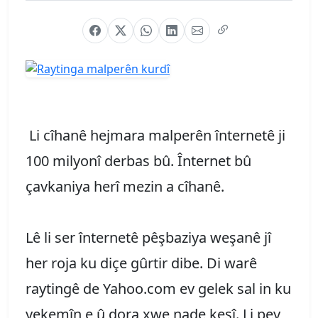
Li cîhanê hejmara malperên înternetê ji
100 milyonî derbas bû. Înternet bû
çavkaniya herî mezin a cîhanê.
Lê li ser înternetê pêşbaziya weşanê jî
her roja ku diçe gûrtir dibe. Di warê
raytingê de Yahoo.com ev gelek sal in ku
yekemîn e û dora xwe nade kesî. Li pey