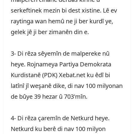
serkeftinek mezin bi dest xistine. Lê ev
raytinga wan hemû ne ji ber kurdî ye,
gelek jê ji ber zimanên din e.
3- Di rêza sêyemîn de malpereke nû
heye. Rojnameya Partiya Demokrata
Kurdistanê (PDK) Xebat.net ku êdî bi
latînî jî weşanê dike, di nav 100 milyonan
de bûye 39 hezar û 703'mîn.
4- Di rêza çaremîn de Netkurd heye.
Netkurd ku berê di nav 100 milyon