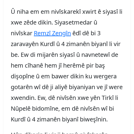
Û niha em em nivîskarekî xwirt ê siyasî li
xwe zêde dikin. Siyasetmedar û
nivîskar
Remzî Zengîn
êdî dê bi 3
zaravayên Kurdî û 4 zimanên biyanî li vir
be. Ew di mijarên siyasî û navnetewî de
hem cîhanê hem jî herêmê pir baş
dişopîne û em bawer dikin ku wergera
gotarên wî dê ji aliyê biyaniyan ve jî were
xwendin. Ew, dê nivîsên xwe yên Tirkî li
Nûpelê bidomîne, em dê nivîsên wî bi
Kurdî û 4 zimanên biyanî biweşînin.