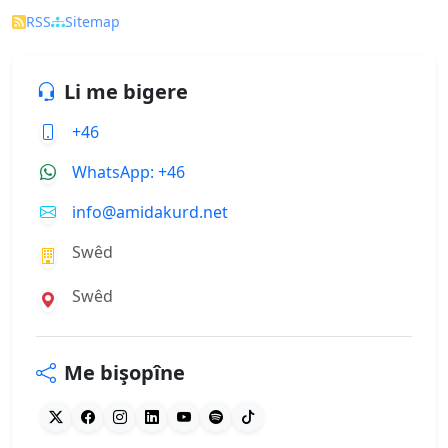
RSS
Sitemap
Li me bigere
+46
WhatsApp: +46
info@amidakurd.net
Swêd
Swêd
Me bişopîne