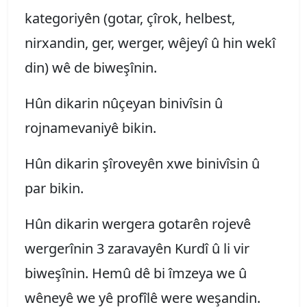
kategoriyên (gotar, çîrok, helbest,
nirxandin, ger, werger, wêjeyî û hin wekî
din) wê de biweşînin.
Hûn dikarin nûçeyan binivîsin û
rojnamevaniyê bikin.
Hûn dikarin şîroveyên xwe binivîsin û
par bikin.
Hûn dikarin wergera gotarên rojevê
wergerînin 3 zaravayên Kurdî û li vir
biweşînin. Hemû dê bi îmzeya we û
wêneyê we yê profîlê were weşandin.