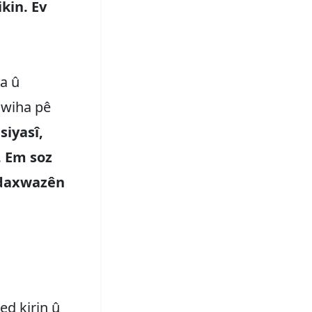
ikin. Ev
a û
û wiha pê
siyasî,
. Em soz
 daxwazên
ed kirin û