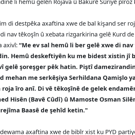
inê li hemû gelên Rojava û Bakurê Sûriyê pîroz k
im di destpêka axaftina xwe de bal kişand ser ro
 di nav têkoşîn û xebata rizgarkirina gelê Kurd d
 axivî:
“Me ev sal hemû li ber gelê xwe di nav
in. Hemû deskeftiyên ku me bidest xistin jî b
vî gelê şoreşger pêk hatin. Piştî damezirandi
d mehan me serkêşiya Serhildana Qamişlo ya
a roja îro anî. Di vê têkoşînê de gelek endam
ed Hisên (Bavê Cûdî) û Mamoste Osman Silê
rejîma Baasê de şehîd ketin."
dewama axaftina xwe de bibîr xist ku PYD partiy