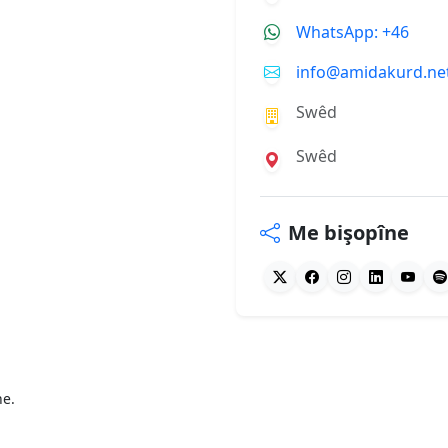
WhatsApp: +46
info@amidakurd.ne
Swêd
Swêd
Me bişopîne
ne.