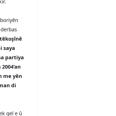
ir.
jboriyên
e derbas
 têkoşînê
i saya
na partiya
 2004’an
ên me yên
man di
ek gel e û