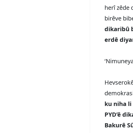
herî zêde 
birêve bi
dikaribû 
erdê diyar
‘Nimuneya 
Hevserokê 
demokrasiy
ku niha l
PYD’ê dik
Bakurê Sû