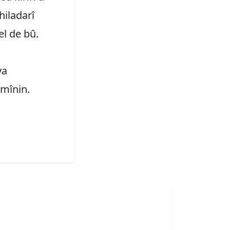
hiladarî
el de bû.
ya
omînin.