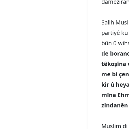
damezirand
Salih Musl
partiyê ku
bûn û wiha
de borand
têkoşîna 
me bi çen
kir û hey
mîna Ehm
zindanên 
Muslim di 