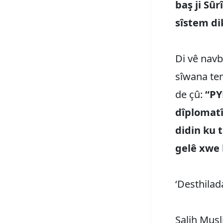
baş ji Sûr
sîstem di
Di vê navb
sîwana tem
de çû:
“PY
dîplomatî
didin ku
gelê xwe 
‘Desthila
Salih Mus