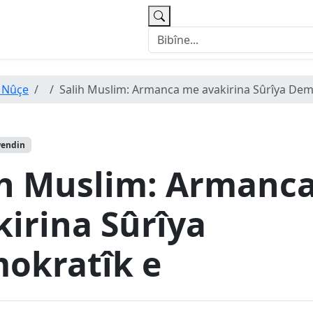
 Nûçe
Salih Muslim: Armanca me avakirina Sûrîya Dem
wendin
ih Muslim: Armanc
kirina Sûrîya
okratîk e