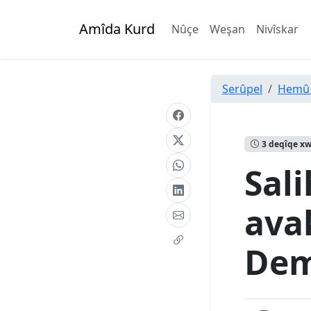
Amîda Kurd
Nûçe
Weşan
Nivîskar
Serûpel
Hemû
3 deqîqe x
Sal
ava
Dem