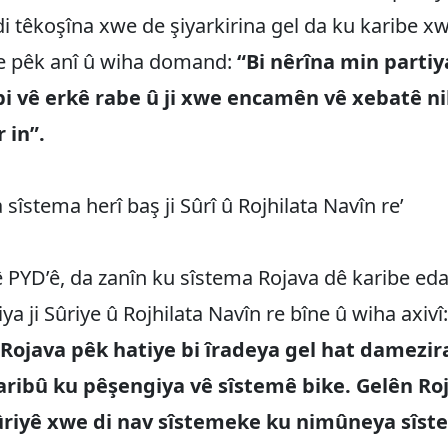
di têkoşîna xwe de şiyarkirina gel da ku karibe x
be pêk anî û wiha domand:
“Bi nêrîna min parti
bi vê erkê rabe û ji xwe encamên vê xebatê ni
 in”.
sîstema herî baş ji Sûrî û Rojhilata Navîn re’
PYD’ê, da zanîn ku sîstema Rojava dê karibe eda
a ji Sûriye û Rojhilata Navîn re bîne û wiha axivî:
i Rojava pêk hatiye bi îradeya gel hat damezir
aribû ku pêşengiya vê sîstemê bike. Gelên Ro
riyê xwe di nav sîstemeke ku nimûneya sîst