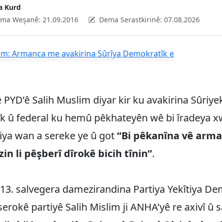
a Kurd
ma Weşanê:
21.09.2016
Dema Serastkirinê:
07.08.2026
PYD’ê Salih Muslim diyar kir ku avakirina Sûriye
k û federal ku hemû pêkhateyên wê bi îradeya xw
iya wan a sereke ye û got
“Bi pêkanîna vê arm
n li pêşberî dîrokê bicih tînin”
.
13. salvegera damezirandina Partiya Yekîtiya De
erokê partiyê Salih Mislim ji ANHA’yê re axivî û 