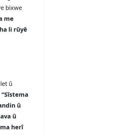
we bixwe
ya me
ha li rûyê
let û
“Sîstema
andin û
java û
ema herî