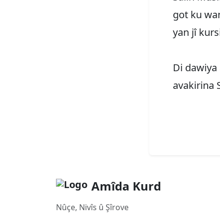
got ku wan
yan jî kur
Di dawiya 
avakirina 
Amîda Kurd
Nûçe, Nivîs û Şîrove