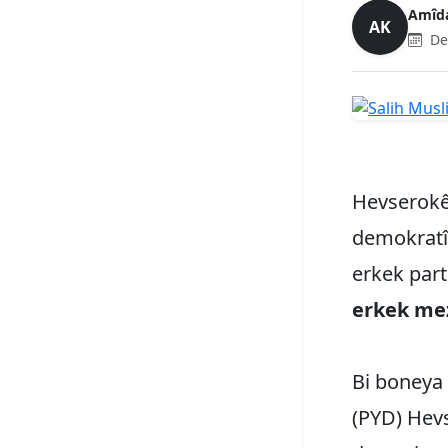
Amîd
AK
De
Hevserokê 
demokratî
erkek part
erkek mezi
Bi boneya 
(PYD) Hevs