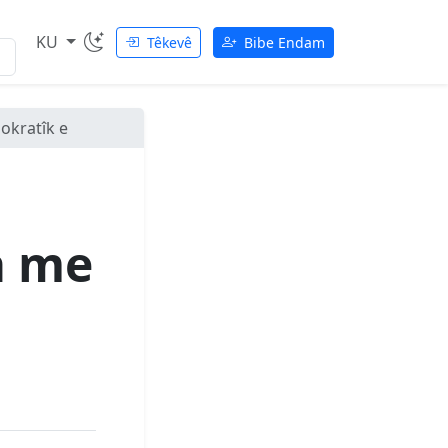
KU
Têkevê
Bibe Endam
okratîk e
a me