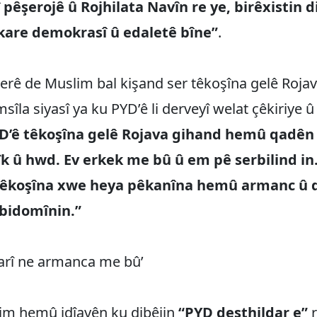
î pêşerojê û Rojhilata Navîn re ye, birêxistin d
kare demokrasî û edaletê bîne”
.
erê de Muslim bal kişand ser têkoşîna gelê Rojav
sîla siyasî ya ku PYD’ê li derveyî welat çêkiriye 
D’ê têkoşîna gelê Rojava gihand hemû qadên 
k û hwd. Ev erkek me bû û em pê serbilind in
 têkoşîna xwe heya pêkanîna hemû armanc û
bidomînin.”
darî ne armanca me bû’
lim hemû idîayên ku dibêjin
“PYD desthildar e”
r