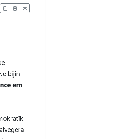
ke
e bijîn
ancê em
mokratîk
salvegera