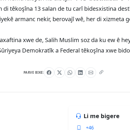
 di têkoşîna 13 salan de tu carî bidesxistina dest
siyekê armanc nekir, berovajî wê, her di xizmeta g
axaftina xwe de, Salih Muslim soz da ku ew ê he
Sûriyeya Demokratîk a Federal têkoşîna xwe bid
PARVE BIKE:
Li me bigere
+46