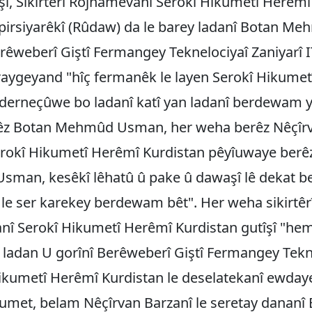
î, Sikirtêrî Rojnamevanî Serokî Hikumetî Herêmî
pirsiyarêkî (Rûdaw) da le barey ladanî Botan M
weberî Giştî Fermangey Teknelociyaî Zaniyarî I
raygeyand "hîç fermanêk le layen Serokî Hikume
 derneçûwe bo ladanî katî yan ladanî berdewam 
rêz Botan Mehmûd Usman, her weha berêz Nêçîr
erokî Hikumetî Herêmî Kurdistan pêyîuwaye berê
man, kesêkî lêhatû û pake û dawaşî lê dekat be
 le ser karekey berdewam bêt". Her weha sikirtêr
nî Serokî Hikumetî Herêmî Kurdistan gutîşî "he
 ladan U gorînî Berêweberî Giştî Fermangey Tekn
Hikumetî Herêmî Kurdistan le deselatekanî ewda
umet, belam Nêçîrvan Barzanî le seretay dananî 