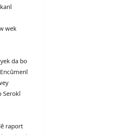
kanî
ew wek
yek da bo
î Encûmenî
wey
 Serokî
ê raport