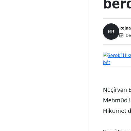
ber
Rojn
RR
De
Nêçîrvan 
Mehmûd Us
Hikumet d