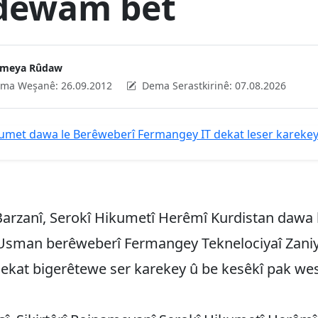
dewam bêt
ameya Rûdaw
ma Weşanê:
26.09.2012
Dema Serastkirinê:
07.08.2026
Barzanî, Serokî Hikumetî Herêmî Kurdistan dawa 
man berêweberî Fermangey Teknelociyaî Zaniy
ekat bigerêtewe ser karekey û be kesêkî pak wes