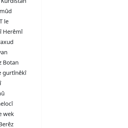
 Kurdistan
ehmûd
T le
tî Herêmî
yaxud
van
z Botan
 gurtînêkî
î
mû
elocî
ye wek
Berêz