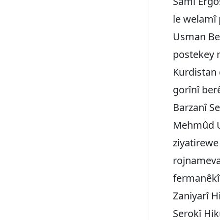
Samî Ergoş
le welamî 
Usman Berê
postekey 
Kurdistan
gorînî be
Barzanî S
Mehmûd Us
ziyatirewe
rojnameva
fermanêkî
Zaniyarî 
Serokî Hik