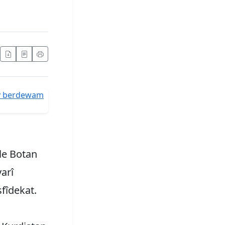
le Botan
arî
fîdekat.