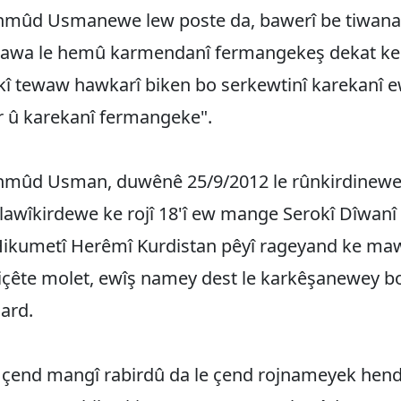
mûd Usmanewe lew poste da, bawerî be tiwana
awa le hemû karmendanî fermangekeş dekat ke
î tewaw hawkarî biken bo serkewtinî karekanî 
 û karekanî fermangeke".
mûd Usman, duwênê 25/9/2012 le rûnkirdinewe
bilawîkirdewe ke rojî 18'î ew mange Serokî Dîwan
Hikumetî Herêmî Kurdistan pêyî rageyand ke ma
çête molet, ewîş namey dest le karkêşanewey bo
ard.
çend mangî rabirdû da le çend rojnameyek hend