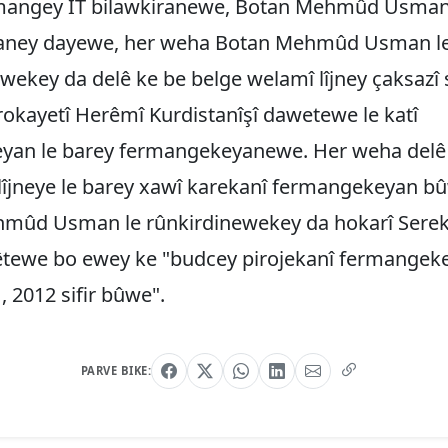
rmangey IT bilawkiranewe, Botan Mehmûd Usman
aney dayewe, her weha Botan Mehmûd Usman l
wekey da delê ke be belge welamî lîjney çaksazî 
okayetî Herêmî Kurdistanîşî dawetewe le katî
eyan le barey fermangekeyanewe. Her weha delê p
lîjneye le barey xawî karekanî fermangekeyan b
mûd Usman le rûnkirdinewekey da hokarî Serek
tewe bo ewey ke "budcey pirojekanî fermangeke 
, 2012 sifir bûwe".
PARVE BIKE: