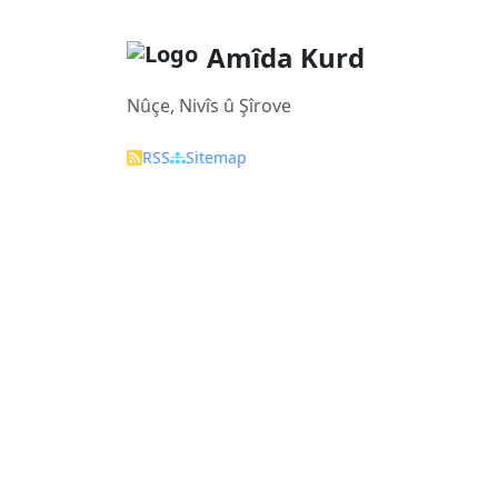
Amîda Kurd
Nûçe, Nivîs û Şîrove
RSS
Sitemap