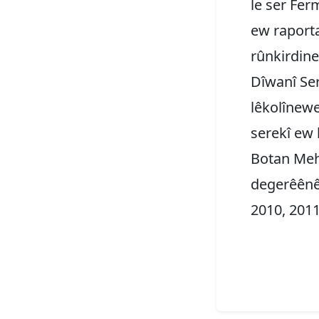
le ser Fe
ew raport
rûnkirdine
Dîwanî Ser
lêkolînew
serekî ew 
Botan Meh
degerêênê
2010, 2011