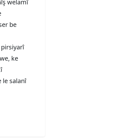
îş welamî
e
ser be
irsiyarî
ûwe, ke
î
le salanî