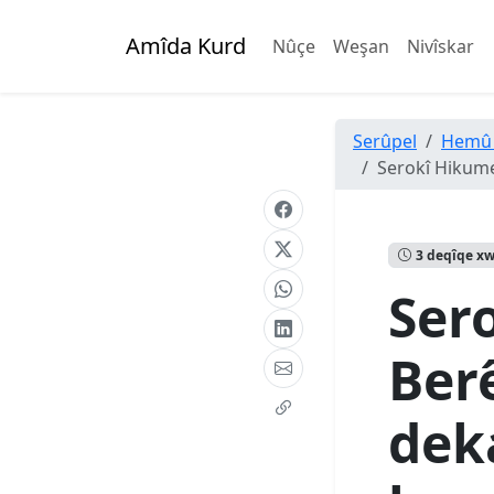
Amîda Kurd
Nûçe
Weşan
Nivîskar
Serûpel
Hemû
Serokî Hikume
3 deqîqe x
Ser
Ber
dek