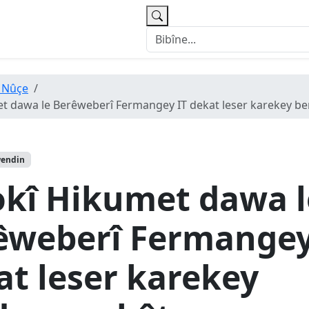
 Nûçe
t dawa le Berêweberî Fermangey IT dekat leser karekey 
wendin
okî Hikumet dawa l
êweberî Fermangey
at leser karekey