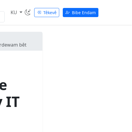
KU
Têkevê
Bibe Endam
berdewam bêt
e
 IT