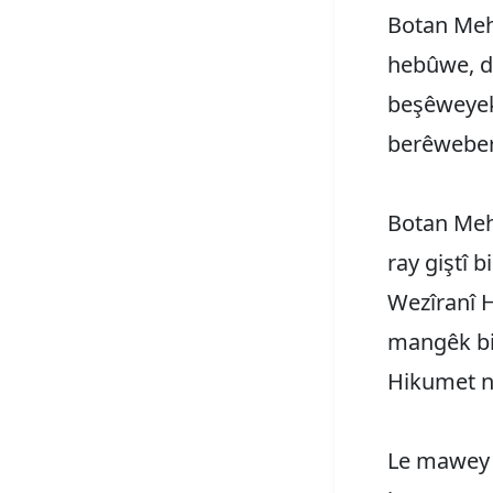
Botan Meh
hebûwe, d
beşêweyek
berêweber
Botan Meh
ray giştî 
Wezîranî 
mangêk bi
Hikumet n
Le mawey 