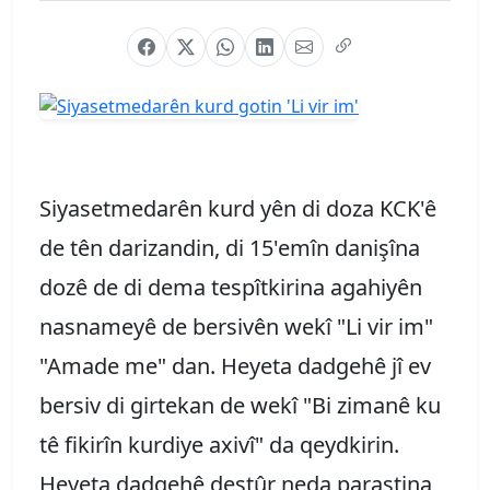
Siyasetmedarên kurd yên di doza KCK'ê
de tên darizandin, di 15'emîn danişîna
dozê de di dema tespîtkirina agahiyên
nasnameyê de bersivên wekî "Li vir im"
"Amade me" dan. Heyeta dadgehê jî ev
bersiv di girtekan de wekî "Bi zimanê ku
tê fikirîn kurdiye axivî" da qeydkirin.
Heyeta dadgehê destûr neda parastina