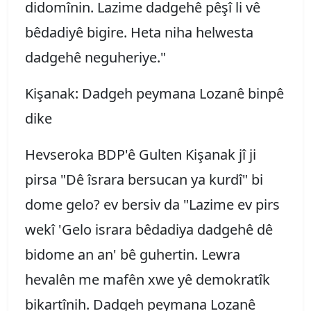
didomînin. Lazime dadgehê pêşî li vê
bêdadiyê bigire. Heta niha helwesta
dadgehê neguheriye."
Kişanak: Dadgeh peymana Lozanê binpê
dike
Hevseroka BDP'ê Gulten Kişanak jî ji
pirsa "Dê îsrara bersucan ya kurdî" bi
dome gelo? ev bersiv da "Lazime ev pirs
wekî 'Gelo israra bêdadiya dadgehê dê
bidome an an' bê guhertin. Lewra
hevalên me mafên xwe yê demokratîk
bikartînih. Dadgeh peymana Lozanê