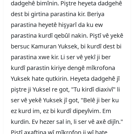
dadgehê bimînin. Piştre heyeta dadgehê
dest bi girtina parastina kir. Beriya
parastina heyetê hişyarî da ku ew
parastina kurdî qebûl nakin. Piştî vê yekê
bersuc Kamuran Yuksek, bi kurdî dest bi
parastina xwe kir. Li ser vê yekî ji ber
kurdî parastin kiriye dengê mîkrofona
Yuksek hate qutkirin. Heyeta dadgehê jî
piştre ji Yuksel re got, "Tu kirdî diaxivî" li
ser vê yekê Yuksek jî got, "Belê ji ber ku
ez kurd im, ez bi kurdî dipeyîvim. Em
kurdin. Ev hezer sal in, li ser vê axê dijîn."
Piştî axaftina wî mîkrofon ji wî hate