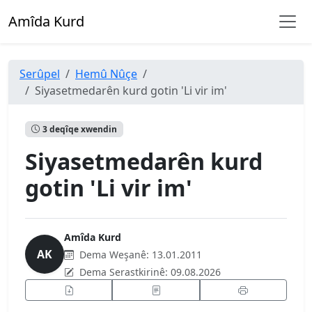
Amîda Kurd
Serûpel
Hemû Nûçe
Siyasetmedarên kurd gotin 'Li vir im'
3 deqîqe xwendin
Siyasetmedarên kurd
gotin 'Li vir im'
Amîda Kurd
AK
Dema Weşanê:
13.01.2011
Dema Serastkirinê:
09.08.2026