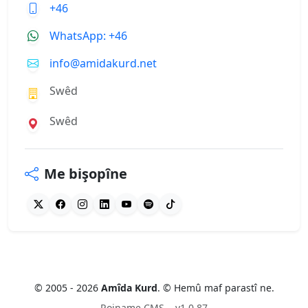
+46
WhatsApp: +46
info@amidakurd.net
Swêd
Swêd
Me bişopîne
© 2005 - 2026
Amîda Kurd
. © Hemû maf parastî ne.
Rojname CMS
v1.0.87