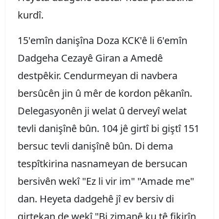
kurdî.
15'emîn danişîna Doza KCK'ê li 6'emîn
Dadgeha Cezayê Giran a Amedê
destpêkir. Cendurmeyan di navbera
bersûcên jin û mêr de kordon pêkanîn.
Delegasyonên ji welat û derveyî welat
tevli danişînê bûn. 104 jê girtî bi giştî 151
bersuc tevli danişînê bûn. Di dema
tespîtkirina nasnameyan de bersucan
bersivên wekî "Ez li vir im" "Amade me"
dan. Heyeta dadgehê jî ev bersiv di
girtekan de wekî "Bi zimanê ku tê fikirîn