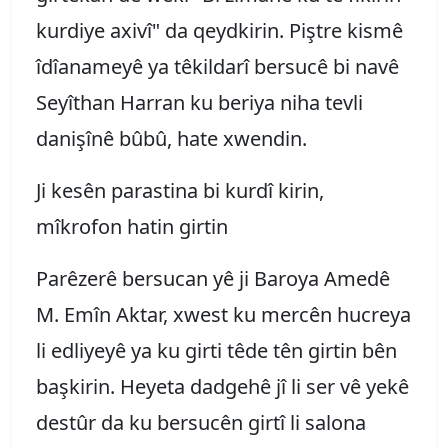
kurdiye axivî" da qeydkirin. Piştre kismê
îdîanameyê ya têkildarî bersucê bi navê
Seyîthan Harran ku beriya niha tevli
danişînê bûbû, hate xwendin.
Ji kesên parastina bi kurdî kirin,
mîkrofon hatin girtin
Parêzerê bersucan yê ji Baroya Amedê
M. Emîn Aktar, xwest ku mercên hucreya
li edliyeyê ya ku girti têde tên girtin bên
başkirin. Heyeta dadgehê jî li ser vê yekê
destûr da ku bersucên girtî li salona