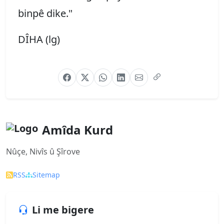
binpê dike."
DÎHA (lg)
Amîda Kurd
Nûçe, Nivîs û Şîrove
RSS
Sitemap
Li me bigere