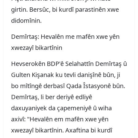
girtin. Bersûc, bi kurdî parastinên xwe
didomînin.
Demîrtaş: Hevalên me mafên xwe yên
xwezayî bikartînin
Hevserokên BDP'ê Selahattîn Demîrtaş û
Gulten Kişanak ku tevli danişînê bûn, ji
bo mîtîngê derbasî Qada Îstasyonê bûn.
Demîrtaş, li ber deriyê edliyê
daxuyaniyek da çapemeniyê û wiha
axivî: "Hevalên em mafên xwe yên
xwezayî bikartînin. Axaftina bi kurdî