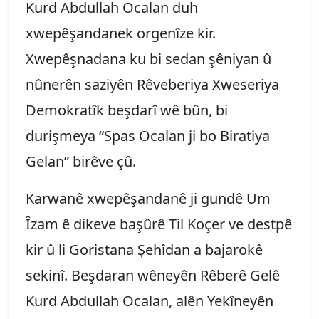
Kurd Abdullah Ocalan duh
xwepêşandanek orgenîze kir.
Xwepêşnadana ku bi sedan şêniyan û
nûnerên saziyên Rêveberiya Xweseriya
Demokratîk beşdarî wê bûn, bi
durişmeya “Spas Ocalan ji bo Biratiya
Gelan” birêve çû.
Karwanê xwepêşandanê ji gundê Um
Îzam ê dikeve başûrê Til Koçer ve destpê
kir û li Goristana Şehîdan a bajarokê
sekinî. Beşdaran wêneyên Rêberê Gelê
Kurd Abdullah Ocalan, alên Yekîneyên