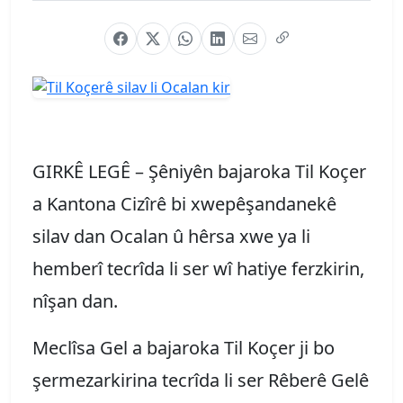
GIRKÊ LEGÊ – Şêniyên bajaroka Til Koçer
a Kantona Cizîrê bi xwepêşandanekê
silav dan Ocalan û hêrsa xwe ya li
hemberî tecrîda li ser wî hatiye ferzkirin,
nîşan dan.
Meclîsa Gel a bajaroka Til Koçer ji bo
şermezarkirina tecrîda li ser Rêberê Gelê