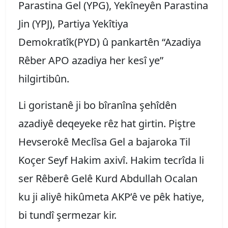
Parastina Gel (YPG), Yekîneyên Parastina
Jin (YPJ), Partiya Yekîtiya
Demokratîk(PYD) û pankartên “Azadiya
Rêber APO azadiya her kesî ye”
hilgirtibûn.
Li goristanê ji bo bîranîna şehîdên
azadiyê deqeyeke rêz hat girtin. Piştre
Hevserokê Meclîsa Gel a bajaroka Til
Koçer Seyf Hakim axivî. Hakim tecrîda li
ser Rêberê Gelê Kurd Abdullah Ocalan
ku ji aliyê hikûmeta AKP’ê ve pêk hatiye,
bi tundî şermezar kir.