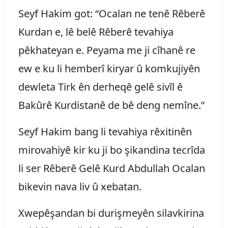
Seyf Hakim got: “Ocalan ne tenê Rêberê
Kurdan e, lê belê Rêberê tevahiya
pêkhateyan e. Peyama me ji cîhanê re
ew e ku li hemberî kiryar û komkujiyên
dewleta Tirk ên derheqê gelê sivîl ê
Bakûrê Kurdistanê de bê deng nemîne.”
Seyf Hakim bang li tevahiya rêxitinên
mirovahiyê kir ku ji bo şikandina tecrîda
li ser Rêberê Gelê Kurd Abdullah Ocalan
bikevin nava liv û xebatan.
Xwepêşandan bi durişmeyên silavkirina