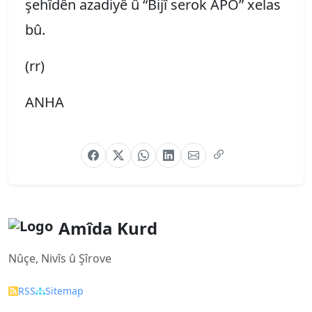
şehîdên azadiyê û “Bijî serok APO” xelas
bû.
(rr)
ANHA
Amîda Kurd
Nûçe, Nivîs û Şîrove
RSS
Sitemap