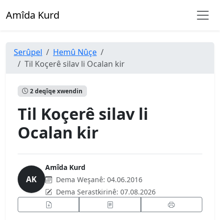
Amîda Kurd
Serûpel
Hemû Nûçe
Til Koçerê silav li Ocalan kir
2 deqîqe xwendin
Til Koçerê silav li
Ocalan kir
Amîda Kurd
AK
Dema Weşanê:
04.06.2016
Dema Serastkirinê:
07.08.2026