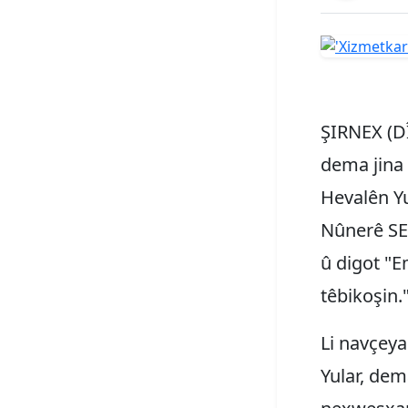
ŞIRNEX (DÎ
dema jina b
Hevalên Yu
Nûnerê SES
û digot "E
têbikoşin.
Li navçeya
Yular, dem