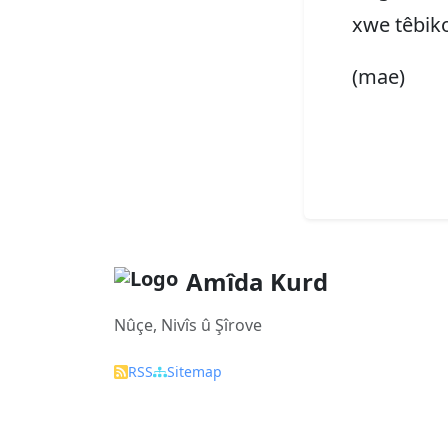
xwe têbiko
(mae)
Amîda Kurd
Nûçe, Nivîs û Şîrove
RSS
Sitemap