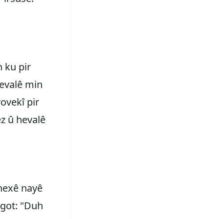
 ku pir
Hevalê min
ovekî pir
êz û hevalê
rnexê nayê
 got: "Duh