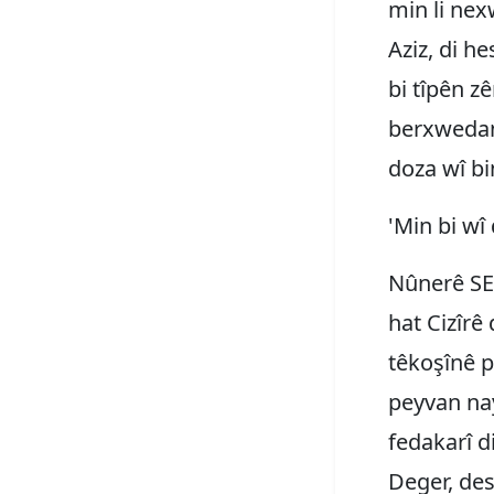
min li nex
Aziz, di h
bi tîpên zê
berxwedana
doza wî bi
'Min bi wî 
Nûnerê SES
hat Cizîrê 
têkoşînê p
peyvan nay
fedakarî d
Deger, des