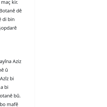
 maç kir.
 Botanê dê
ê di bin
 şopdarê
ayîna Aziz
nê û
Azîz bi
a bi
Botanê bû.
i bo mafê