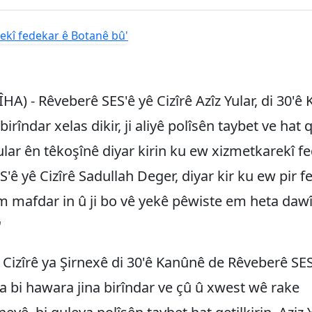
HA) - Rêveberê SES'ê yê Cizîrê Azîz Yular, di 30'ê
irîndar xelas dikir, ji aliyê polîsên taybet ve hat qe
lar ên têkoşînê diyar kirin ku ew xizmetkarekî f
'ê yê Cizîrê Sadullah Deger, diyar kir ku ew pir 
m mafdar in û ji bo vê yekê pêwiste em heta daw
"
 Cizîrê ya Şirnexê di 30'ê Kanûnê de Rêveberê SES
a bi hawara jina birîndar ve çû û xwest wê rake