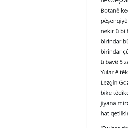
nexweşxaney
Botanê ked
pêşengiyê 
nekir û bi
birîndar b
birîndar çû
û bavê 5 z
Yular ê tê
Lezgin Goz
bike têdik
jiyana mir
hat qetilki