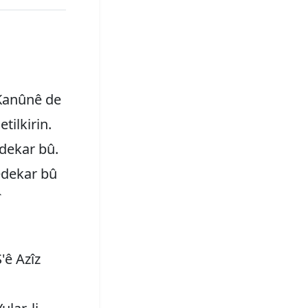
 Kanûnê de
tilkirin.
edekar bû.
fedekar bû
î
'ê Azîz