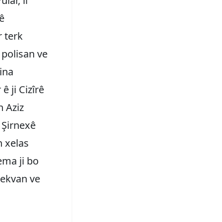
lar, li
ê
r terk
 polisan ve
ina
ê ji Cizîrê
n Aziz
 Şirnexê
n xelas
ema ji bo
 sekvan ve