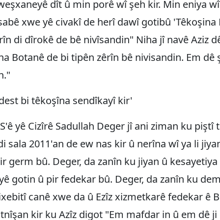
weşxaneyê dît û min porê wî şeh kir. Min eniya wî
esabê xwe yê civakî de herî dawî gotibû 'Têkoşina
rîn di dîrokê de bê nivîsandin" Niha jî navê Aziz d
 Botanê de bi tipên zêrîn bê nivisandin. Em dê
n."
dest bi têkoşîna sendîkayî kir'
'ê yê Cizîrê Sadullah Deger jî ani ziman ku piştî t
di sala 2011'an de ew nas kir û nerîna wî ya li jiya
ir germ bû. Deger, da zanîn ku jiyan û kesayetiya 
ê gotin û pir fedekar bû. Deger, da zanîn ku dem
ixebitî canê xwe da û Ezîz xizmetkarê fedekar ê 
tnîşan kir ku Azîz digot "Em mafdar in û em dê j