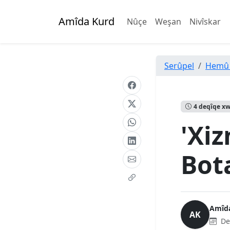
Amîda Kurd
Nûçe
Weşan
Nivîskar
Serûpel
Hemû
4 deqîqe x
'Xi
Bot
Amîd
AK
De