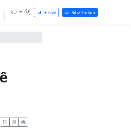
KU
Têkevê
Bibe Endam
 ê