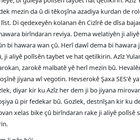
ê, bi guleya polîsên taybet hat qetilkirin. Aziz Yu
ek mezin da û di têkoşîna azadiya kurdan de rol
lîst. Di qedexeyên kolanan ên Cizîrê de dîsa baja
 hawara birîndaran reviya. Dema welatiyên ji aliyê
ûn bi hawara wan çû. Herî dawî dema bi hawara j
, ji aliyê polîsên taybet ve hat qetilkirin. Azîz Yular 
arokan, zarokê malbatê yê herî mezin bû. Hevalê
koşînê jiyana wî vegotin. Hevserokê Şaxa SES'ê ya
lek, diyar kir ku Azîz her dem ji bo jiyana mirova
oşiya û pir fedekar bû. Gozlek, destnîşan kir ku d
ovan xelas bike çû birîndaran rake ji aliyê polîsê
rin.