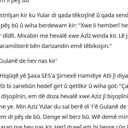
m li pêş bû'
stnîşan kir ku Yular di qada têkoşînê û qada sen
i pêş bû û wiha berdewam kir: "Xwe li hemberî h
r dîdît. Mixabin me hevalê xwe Azîz winda kir. Lê 
paramiliterê bên darizandin emê têbikoşin."
 Gulanê de hev nas kir'
Hiqûqê yê Şaxa SES'a Şirnexê Hamdiye Atli jî diya
îz bi zanebûn hedef girt û qetilkir û wiha got: "
dişopînin, em dê doza hevalê xwe Aziz jî bişopîn
me ye. Min Aziz Yular du sal berê di 1'ê Gulanê de 
em di pêş de bû. Denge wî berz bû. Wê demê min 
caran me hev nas kir. Herî drawî em bi hevre çûn 