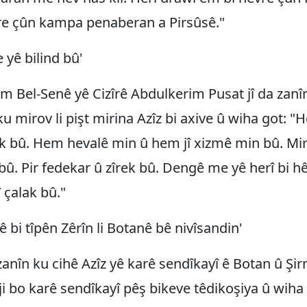
re çûn kampa penaberan a Pirsûsê."
yê bilind bû'
 Bel-Senê yê Cizîrê Abdulkerim Pusat jî da zanîn
u mirov li pişt mirina Azîz bi axive û wiha got: "
îk bû. Hem hevalê min û hem jî xizmê min bû. Mir
û. Pir fedekar û zîrek bû. Dengê me yê herî bi h
 çalak bû."
ê bi tîpên Zêrîn li Botanê bê nivîsandin'
zanîn ku cihê Azîz yê karê sendîkayî ê Botan û Şi
 ji bo karê sendîkayî pêş bikeve têdikoşiya û wiha