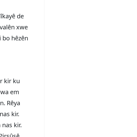
dîkayê de
evalên xwe
ji bo hêzên
r kir ku
Çawa em
in. Rêya
nas kir.
nas kir.
Pirsûsê.