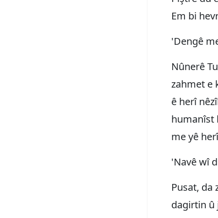
Em bi hev
'Dengê me 
Nûnerê Tum
zahmet e k
ê herî nêz
humanîst b
me yê herî
'Navê wî d
Pusat, da 
dagirtin û