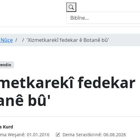
 Nûçe
'Xizmetkarekî fedekar ê Botanê bû'
wendin
zmetkarekî fedekar
anê bû'
a Kurd
ma Weşanê:
01.01.2016
Dema Serastkirinê:
06.08.2026