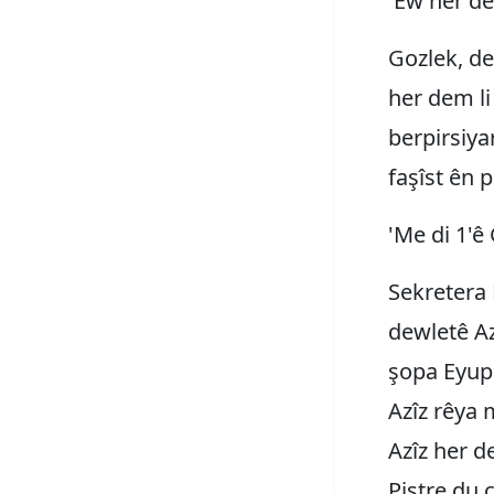
'Ew her de
Gozlek, de
her dem l
berpirsiya
faşîst ên 
'Me di 1'ê
Sekretera 
dewletê Az
şopa Eyup 
Azîz rêya 
Azîz her d
Piştre du 