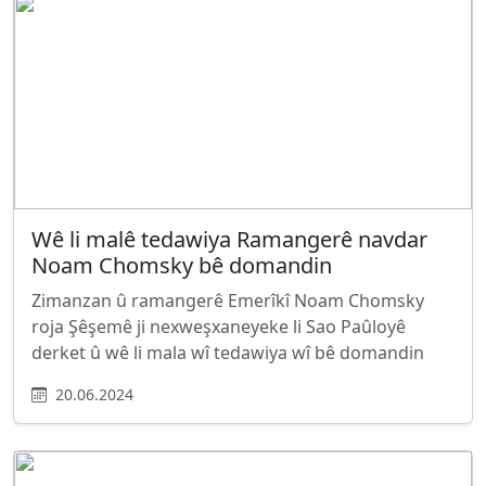
Wê li malê tedawiya Ramangerê navdar
Noam Chomsky bê domandin
Zimanzan û ramangerê Emerîkî Noam Chomsky
roja Şêşemê ji nexweşxaneyeke li Sao Paûloyê
derket û wê li mala wî tedawiya wî bê domandin
20.06.2024