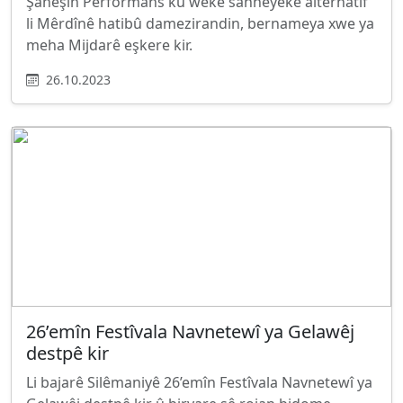
Şaneşîn Performans ku weke sahneyeke alternatîf
li Mêrdînê hatibû damezirandin, bernameya xwe ya
meha Mijdarê eşkere kir.
26.10.2023
26’emîn Festîvala Navnetewî ya Gelawêj
destpê kir
Li bajarê Silêmaniyê 26’emîn Festîvala Navnetewî ya