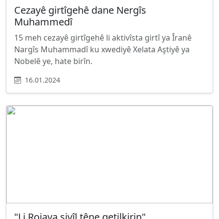
Cezayê girtîgehê dane Nergîs
Muhammedî
15 meh cezayê girtîgehê li aktivîsta girtî ya Îranê
Nargîs Muhammadî ku xwediyê Xelata Aştiyê ya
Nobelê ye, hate birîn.
16.01.2024
"Li Rojava sivîl têne qetilkirin"