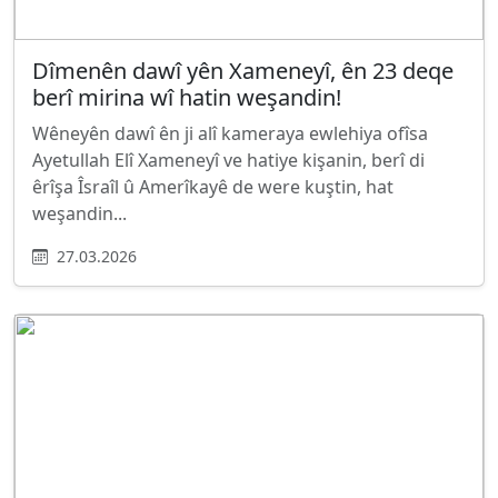
Dîmenên dawî yên Xameneyî, ên 23 deqe
berî mirina wî hatin weşandin!
Wêneyên dawî ên ji alî kameraya ewlehiya ofîsa
Ayetullah Elî Xameneyî ve hatiye kişanin, berî di
êrîşa Îsraîl û Amerîkayê de were kuştin, hat
weşandin...
27.03.2026