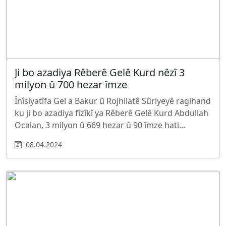
Ji bo azadiya Rêberê Gelê Kurd nêzî 3
milyon û 700 hezar îmze
Înîsiyatîfa Gel a Bakur û Rojhilatê Sûriyeyê ragihand
ku ji bo azadiya fîzîkî ya Rêberê Gelê Kurd Abdullah
Ocalan, 3 milyon û 669 hezar û 90 îmze hati...
08.04.2024