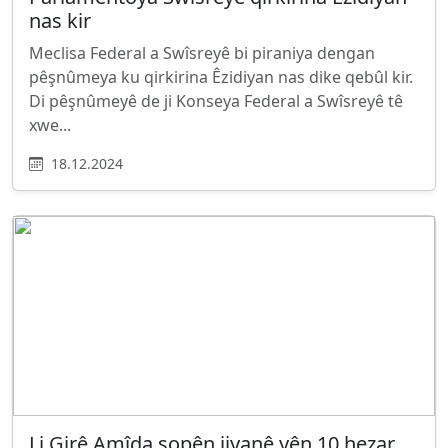
nas kir
Meclisa Federal a Swîsreyê bi piraniya dengan
pêşnûmeya ku qirkirina Êzidiyan nas dike qebûl kir.
Di pêşnûmeyê de ji Konseya Federal a Swîsreyê tê
xwe...
18.12.2024
Li Girê Amîda şopên jiyanê yên 10 hezar