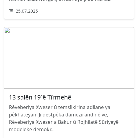
25.07.2025
13 salên 19ˊê Tîrmehê
Rêveberiya Xweser û temsîlkirina adilane ya
pêkhateyan. Ji destpêka damezirandinê ve,
Rêveberiya Xweser a Bakur û Rojhilatê Sûriyeyê
modeleke demokr...