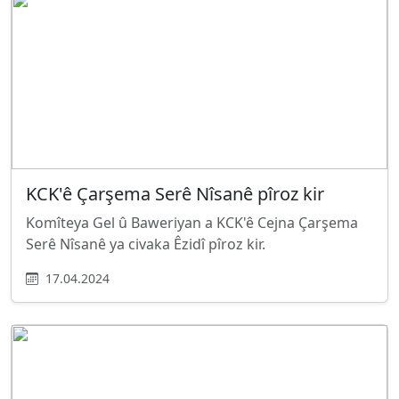
KCK'ê Çarşema Serê Nîsanê pîroz kir
Komîteya Gel û Baweriyan a KCK'ê Cejna Çarşema
Serê Nîsanê ya civaka Êzidî pîroz kir.
17.04.2024