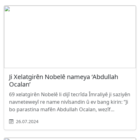
Ji Xelatgirên Nobelê nameya ‘Abdullah
Ocalan’
69 xelatgirên Nobelê li dijî tecrîda Îmraliyê ji saziyên
navneteweyî re name nivîsandin û ev bang kirin: “Ji
bo parastina mafên Abdullah Ocalan, wezîf...
26.07.2024