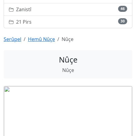
Zanistî
46
21 Pirs
30
Serûpel
Hemû Nûçe
Nûçe
Nûçe
Nûçe