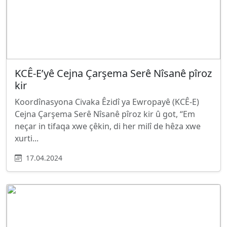
KCÊ-E’yê Cejna Çarşema Serê Nîsanê pîroz
kir
Koordînasyona Civaka Êzidî ya Ewropayê (KCÊ-E)
Cejna Çarşema Serê Nîsanê pîroz kir û got, “Em
neçar in tifaqa xwe çêkin, di her milî de hêza xwe
xurti...
17.04.2024