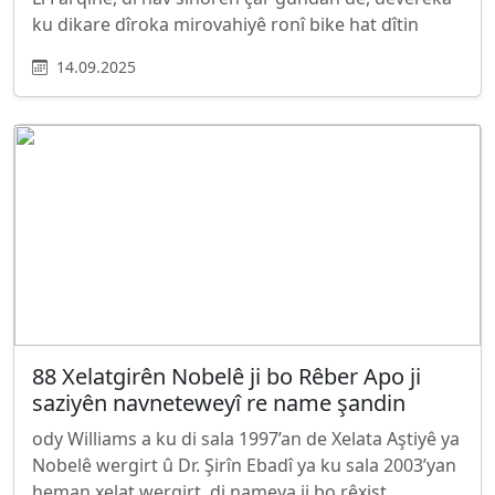
ku dikare dîroka mirovahiyê ronî bike hat dîtin
14.09.2025
88 Xelatgirên Nobelê ji bo Rêber Apo ji
saziyên navneteweyî re name şandin
ody Williams a ku di sala 1997’an de Xelata Aştiyê ya
Nobelê wergirt û Dr. Şirîn Ebadî ya ku sala 2003’yan
heman xelat wergirt, di nameya ji bo rêxist...