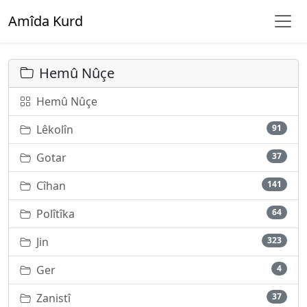
Amîda Kurd
Hemû Nûçe
Hemû Nûçe
Lêkolîn
91
Gotar
37
Cîhan
141
Polîtîka
64
Jin
323
Ger
4
Zanistî
37