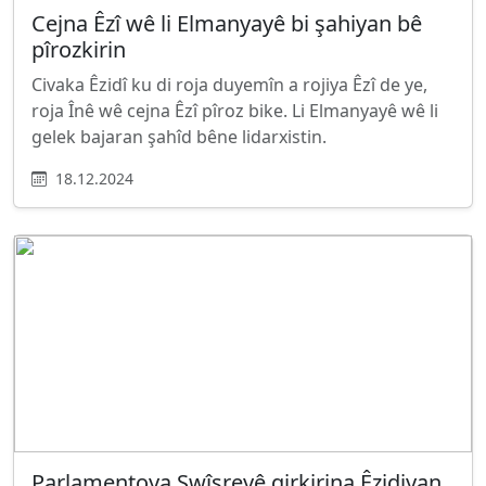
Cejna Êzî wê li Elmanyayê bi şahiyan bê
pîrozkirin
Civaka Êzidî ku di roja duyemîn a rojiya Êzî de ye,
roja Înê wê cejna Êzî pîroz bike. Li Elmanyayê wê li
gelek bajaran şahîd bêne lidarxistin.
18.12.2024
Parlamentoya Swîsreyê qirkirina Êzidiyan