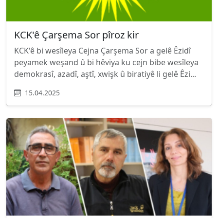
KCK'ê Çarşema Sor pîroz kir
KCK'ê bi wesîleya Cejna Çarşema Sor a gelê Êzidî
peyamek weşand û bi hêviya ku cejn bibe wesîleya
demokrasî, azadî, aştî, xwişk û biratiyê li gelê Êzi...
15.04.2025