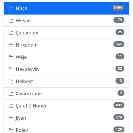
Nûçe
5494
Weşan
179
Çapamenî
25
Nirxandin
565
Wêje
11
Hevpeyvîn
82
Helbest
13
Xwarinxane
2
Çand û Huner
492
Jiyan
279
Rojev
120