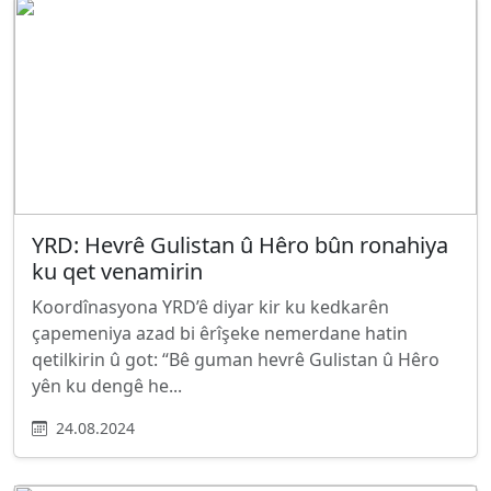
YRD: Hevrê Gulistan û Hêro bûn ronahiya
ku qet venamirin
Koordînasyona YRD’ê diyar kir ku kedkarên
çapemeniya azad bi êrîşeke nemerdane hatin
qetilkirin û got: “Bê guman hevrê Gulistan û Hêro
yên ku dengê he...
24.08.2024