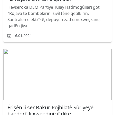
Hevseroka DEM Partiyê Tulay Hatîmogûllari got,
"Rojava tê bombekirin, sivîl têne qetilkirin.
Santralên elektrîkê, depoyên zad û nexweşxane,
qadên jiya...
16.01.2024
Êrîşên li ser Bakur-Rojhilatê Sûriyeyê
bandorê li xwendinê jî dike