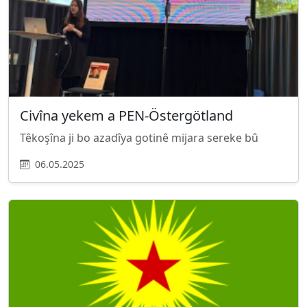
Civîna yekem a PEN-Östergötland
Têkoşîna ji bo azadîya gotinê mijara sereke bû
06.05.2025