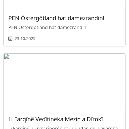
PEN Östergötland hat damezrandin!
PEN Östergötland hat damezrandin!
23.10.2025
Li Farqînê Vedîtineka Mezin a Dîrokî
Li Farqînê, di nav sînorên çar gundan de, devereka