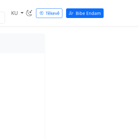
KU
Têkevê
Bibe Endam