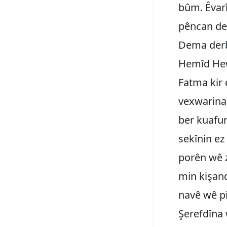
bûm. Êvarî
pêncan de 
Dema derb
Hemîd Hewr
Fatma kir e
vexwarina
ber kuafur
sekînin ez
porên wê z
min kişand
navê wê pi
Şerefdîna 