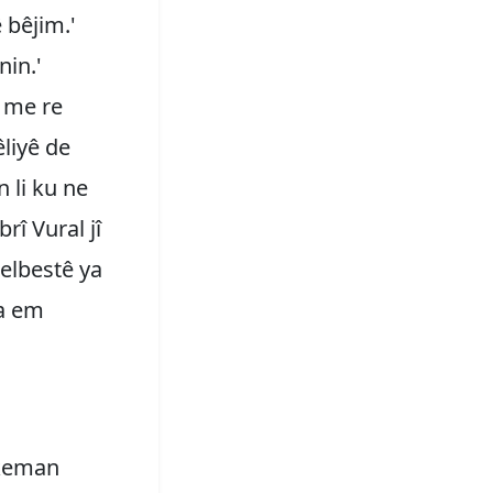
 bêjim.'
nin.'
i me re
êliyê de
n li ku ne
rî Vural jî
elbestê ya
ta em
 keman