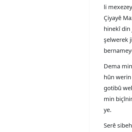
li mexezey
Çiyayê Maz
hinekî din
şelwerek j
bernameyê
Dema min 
hûn werin 
gotibû wel
min biçîni
ye.
Serê sibeh