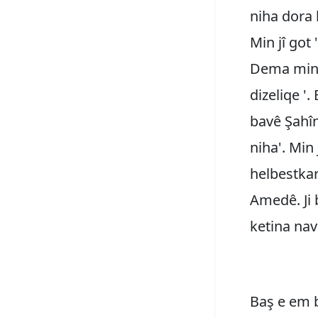
niha dora 
Min jî got
Dema min w
dizeliqe '
bavê Şahîn
niha'. Min
helbestkar
Amedê. Ji 
ketina nav
Baş e em b