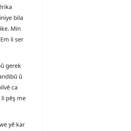
êrika
niye bila
ike. Min
Em li ser
bû gerek
sandibû û
iîvê ca
 li pêş me
we yê kar