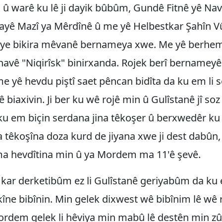
h û warê ku lê ji dayik bûbûm, Gundê Fitnê yê Na
yayê Mazî ya Mêrdînê û me yê Helbestkar Şahîn V
ikê ye bikira mêvanê bernameya xwe. Me yê berhe
 navê "Niqirîsk" binirxanda. Rojek berî bernamey
yê hevdu piştî saet pêncan bidîta da ku em li s
biaxivin. Ji ber ku wê rojê min û Gulîstanê jî so
ku em biçin serdana jina têkoşer û berxwedêr ku
a têkoşîna doza kurd de jiyana xwe ji dest dabûn
ma hevdîtina min û ya Mordem ma 11'ê şevê.
 kar derketibûm ez li Gulîstanê geriyabûm da ku 
îne bibînin. Min gelek dixwest wê bibînim lê wê 
rdem gelek li hêviya min mabû lê destên min zû 