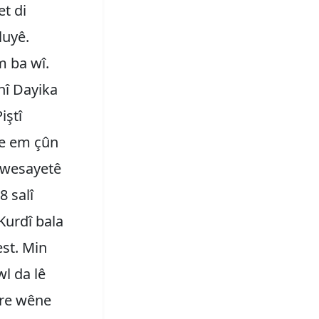
et di
luyê.
 ba wî.
nî Dayika
iştî
de em çûn
r wesayetê
8 salî
Kurdî bala
st. Min
wl da lê
 re wêne