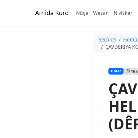
Amîda Kurd
Nûçe
Weşan
Nivîskar
Serûpel
Hemû
ÇAVDÊRIYA KO
Gotar
16 
ÇAV
HEL
(DÊ