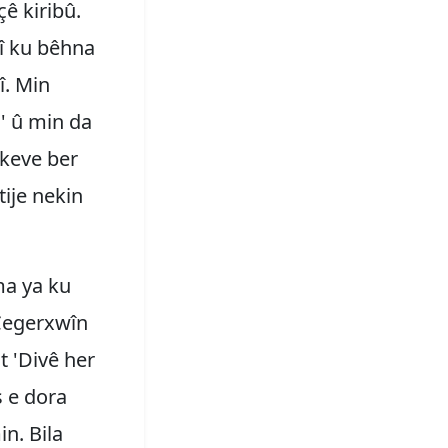
çê kiribû.
kî ku bêhna
î. Min
a' û min da
êkeve ber
tije nekin
ma ya ku
 Cegerxwîn
 'Divê her
ş e dora
n. Bila