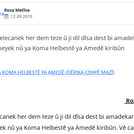
Roza Metîna
12.09.2019
elecanek her dem teze û ji dil dîsa dest bi amad
eyek nû ya Koma Helbestê ya Amedê kiribûn
Ro
canek her dem teze û ji dil dîsa dest bi amadeka
k nû ya Koma Helbestê ya Amedê kiribûn. Vê ca