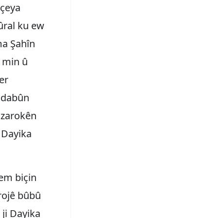
vçeya
ûral ku ew
ma Şahîn
ê min û
er
z dabûn
 zarokên
, Dayika
em biçin
rojê bûbû
ji Dayika