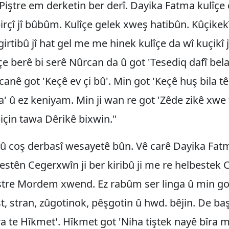
 Piştre em derketin ber derî. Dayika Fatma kulîçe 
birçî jî bûbûm. Kulîçe gelek xweş hatibûn. Kûçike
girtibû jî hat gel me me hinek kulîçe da wî kuçikî j
îçe berê bi serê Nûrcan da û got 'Tesediq dafî bel
canê got 'Keçê ev çi bû'. Min got 'Keçê huş bila t
a' û ez keniyam. Min ji wan re got 'Zêde zikê xwe 
için tawa Dêrikê bixwin."
 û coş derbasî wesayetê bûn. Vê carê Dayika Fat
estên Cegerxwîn ji ber kiribû ji me re helbestek
ştre Mordem xwend. Ez rabûm ser linga û min got
t, stran, zûgotinok, pêşgotin û hwd. bêjin. De ba
a te Hîkmet'. Hîkmet got 'Niha tiştek nayê bîra mi