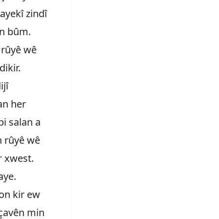
yekî zindî
gîn bûm.
n rûyê wê
ikir.
jî
an her
bi salan a
ên rûyê wê
r xwest.
aye.
on kir ew
 çavên min