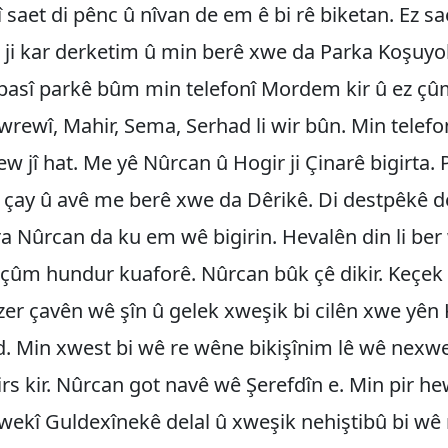
 saet di pênc û nîvan de em ê bi rê biketan. Ez sa
ji kar derketim û min berê xwe da Parka Koşuyo
asî parkê bûm min telefonî Mordem kir û ez çûm
ewî, Mahir, Sema, Serhad li wir bûn. Min telefo
w jî hat. Me yê Nûrcan û Hogir ji Çinarê bigirta. P
 çay û avê me berê xwe da Dêrikê. Di destpêkê 
a Nûrcan da ku em wê bigirin. Hevalên din li be
 çûm hundur kuaforê. Nûrcan bûk çê dikir. Keçek 
er çavên wê şîn û gelek xweşik bi cilên xwe yên 
. Min xwest bi wê re wêne bikişînim lê wê nexwe
rs kir. Nûrcan got navê wê Şerefdîn e. Min pir he
wekî Guldexînekê delal û xweşik nehiştibû bi wê