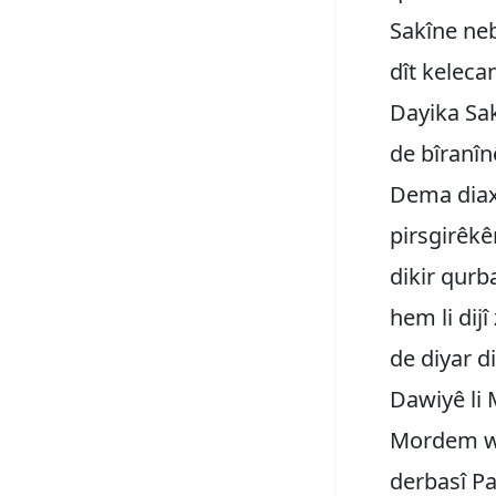
Sakîne ne
dît kelecan
Dayika Sak
de bîranîn
Dema diaxi
pirsgirêkê
dikir qurb
hem li dijî
de diyar d
Dawiyê li
Mordem wes
derbasî P