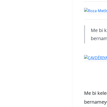
Me bi k
bernam
Me bi kele
bernameye