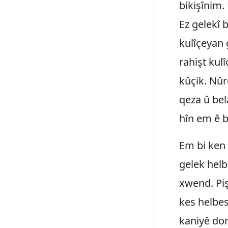
bikişînim.
Ez gelekî 
kulîçeyan 
rahişt kul
kûçik. Nûr
qeza û bel
hîn em ê b
Em bi ken
gelek helb
xwend. Pi
kes helbes
kaniyê dor