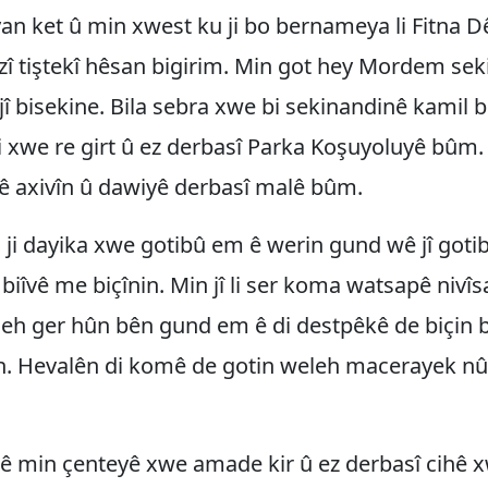
an ket û min xwest ku ji bo bernameya li Fitna D
î tiştekî hêsan bigirim. Min got hey Mordem seki
 jî bisekine. Bila sebra xwe bi sekinandinê kamil b
i xwe re girt û ez derbasî Parka Koşuyoluyê bûm. 
 axivîn û dawiyê derbasî malê bûm.
ji dayika xwe gotibû em ê werin gund wê jî goti
biîvê me biçînin. Min jî li ser koma watsapê nivî
eh ger hûn bên gund em ê di destpêkê de biçin b
n. Hevalên di komê de gotin weleh macerayek nû
ê min çenteyê xwe amade kir û ez derbasî cihê x