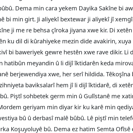
bûbû. Dema min cara yekem Dayika Sakîne bi awa
ê bi min girt. Ji aliyekî bextewar ji aliyekî jî xem
îne ji me re behsa çîroka jiyana xwe kir. Di xetê
ên ku dil di kûrahiyeke mezin dide avakirin, xuya d
vî bi baweriyek gewre hestên xwe rave dikir. Li di
n hatibûn meyandin û li dijî îktidarên keda mirov
anê berjewendiya xwe, her serî hildida. Têkoşîna 
 zihniyeta baviksalarî hem jî li dijî îktidarê, di xet
ibû. Piştî sohbetek germ min û Gulîstanê me xati
 Mordem geriyam min diyar kir ku karê min qediy
tiya bû û derbasî malê bûbû. Lê piştî min telef
arka Koşuyoluyê bû. Dema ez hatim Semta Ofîsê