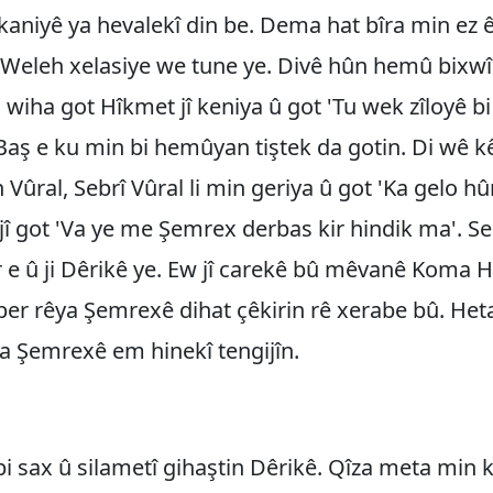
kaniyê ya hevalekî din be. Dema hat bîra min ez ê
 'Weleh xelasiye we tune ye. Divê hûn hemû bixwî
iha got Hîkmet jî keniya û got 'Tu wek zîloyê b
. Baş e ku min bi hemûyan tiştek da gotin. Di wê k
 Vûral, Sebrî Vûral li min geriya û got 'Ka gelo hû
 jî got 'Va ye me Şemrex derbas kir hindik ma'. Seb
 e û ji Dêrikê ye. Ew jî carekê bû mêvanê Koma H
ber rêya Şemrexê dihat çêkirin rê xerabe bû. He
a Şemrexê em hinekî tengijîn.
i sax û silametî gihaştin Dêrikê. Qîza meta min