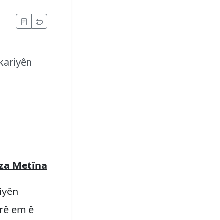
ekariyên
za Metîna
riyên
rê em ê