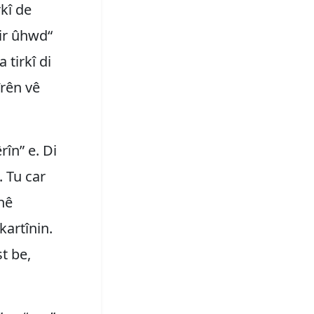
kî de
bir ûhwd“
 tirkî di
îrên vê
rîn” e. Di
 Tu car
enê
artînin.
st be,