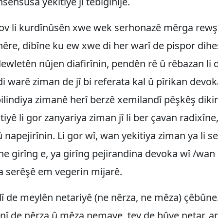
sensusa yekitiyê jî têbigihîje.
v li kurdînûsên xwe wek serhonazê mêrga rewş
inêre, dibîne ku ew xwe di her warî de pispor dihe
ewletên nûjen diafirînin, pendên rê û rêbazan li
 di warê ziman de jî bi referata kal û pîrikan dev
lindiya zimanê herî berzê xemilandî pêşkêş dikin.
iyê li gor zanyariya ziman jî li ber çavan radixîne
û napejirînin. Li gor wî, wan yekitiya ziman ya li 
ne girîng e, ya girîng pejirandina devoka wî /wan 
a serêşê em vegerin mijarê.
dî de meylên netariyê (ne nêrza, ne mêza) çêbûn
anî de nêrza û mêza nemaye, tev de bûye netar, a