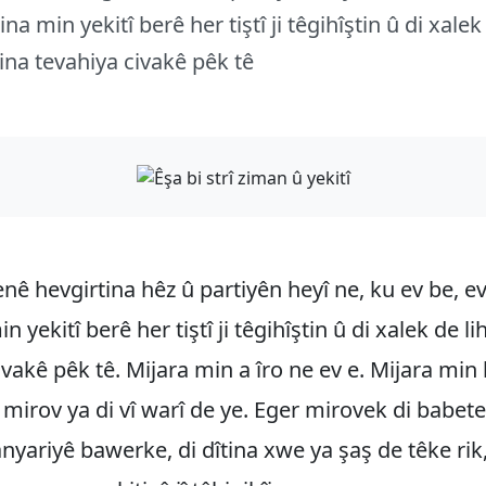
tina min yekitî berê her tiştî ji têgihîştin û di xalek
rina tevahiya civakê pêk tê
tenê hevgirtina hêz û partiyên heyî ne, ku ev be, e
in yekitî berê her tiştî ji têgihîştin û di xalek de l
ivakê pêk tê. Mijara min a îro ne ev e. Mijara min
mirov ya di vî warî de ye. Eger mirovek di babete
anyariyê bawerke, di dîtina xwe ya şaş de têke ri