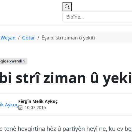
 Weşan
Gotar
Êşa bi strî ziman û yekitî
eqîqe xwendin
bi strî ziman û yeki
Fêrgîn Melîk Aykoç
10.07.2015
ne tenê hevgirtina hêz û partiyên heyî ne, ku ev b