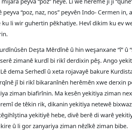
î mijara peyva “poz” heye. Li wê herêmê jî ji “qunê
Lê peyva “poz, naz, nos” peyvên Indo- Cermen in, 
ku li wir guhertin pêkhatiye. Hevî dikim ku ev w
in.
urdînûsên Deşta Mêrdînê û hin weşanxane “î” û “
serê zimanê kurdî bi rikî derdixin pêş. Ango yeki
Lê dema Serhedî û xeta rojavayê bakure Kurdist
rqînê jî bi rikî bikaranînên herêmên xwe derxin 
iya ziman biafirînin. Ma kesên yekitiya ziman nex
emî de têkin rik, dikanin yekitiya netewê bixwaz
têgihîştina yekitiyê hebe, divê berê di warê yekit
fikire û li gor zanyariya ziman nêzîkê ziman bibe.