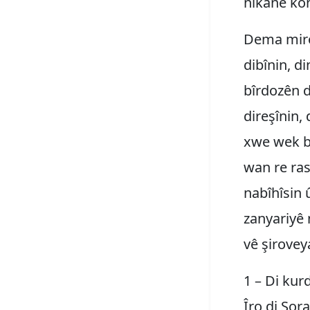
nikane kon
Dema miro
dibînin, d
bîrdozên d
direşînin,
xwe wek bi
wan re rast
nabîhîsin 
zanyariyê 
vê şirovey
1 – Di kur
Îro di Sor