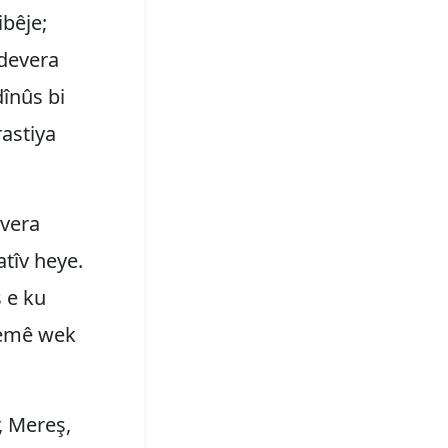
ibêje;
 devera
dînûs bi
astiya
evera
atîv heye.
ş e ku
remê wek
, Mereş,