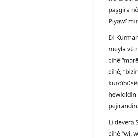
paşgira nê
Piyawî min 
Di Kurmanc
meyla vê n
cihê “marê
cihê; “bizi
kurdînûsên
hewldidin
pejirandin
Li devera 
cihê “wî, 