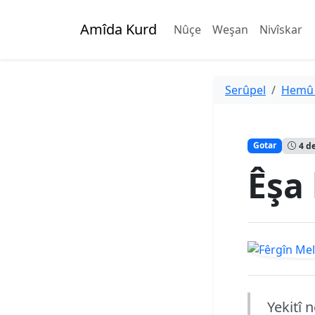
Amîda Kurd
Nûçe
Weşan
Nivîskar
Serûpel
Hemû
Gotar
4 d
Êşa 
Yekitî 