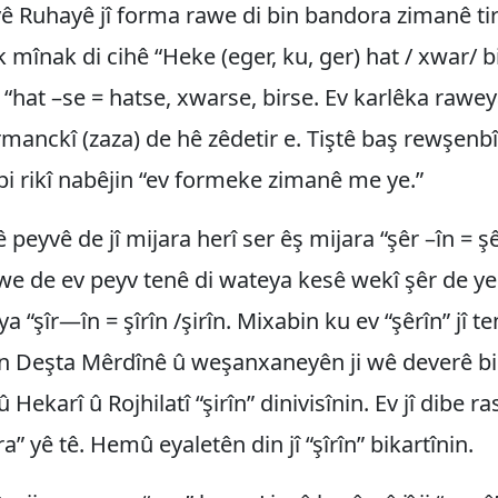
vê Ruhayê jî forma rawe di bin bandora zimanê tir
mînak di cihê “Heke (eger, ku, ger) hat / xwar/ 
 “hat –se = hatse, xwarse, birse. Ev karlêka raweya
manckî (zaza) de hê zêdetir e. Tiştê baş rewşenb
bi rikî nabêjin “ev formeke zimanê me ye.”
 peyvê de jî mijara herî ser êş mijara “şêr –în = şê
e de ev peyv tenê di wateya kesê wekî şêr de ye.
 “şîr—în = şîrîn /şirîn. Mixabin ku ev “şêrîn” jî t
n Deşta Mêrdînê û weşanxaneyên ji wê deverê bik
Hekarî û Rojhilatî “şirîn” dinivisînin. Ev jî dibe ra
ira” yê tê. Hemû eyaletên din jî “şîrîn” bikartînin.