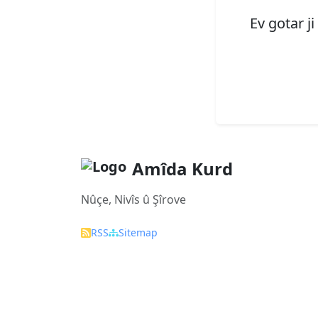
Ev gotar j
Amîda Kurd
Nûçe, Nivîs û Şîrove
RSS
Sitemap