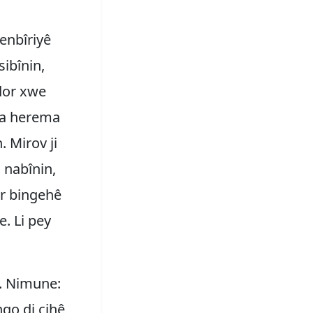
enbîriyê
sibînin,
 dor xwe
oka herema
 Mirov ji
, nabînin,
ser bingehê
e. Li pey
e. Nimune:
ngo di cihê