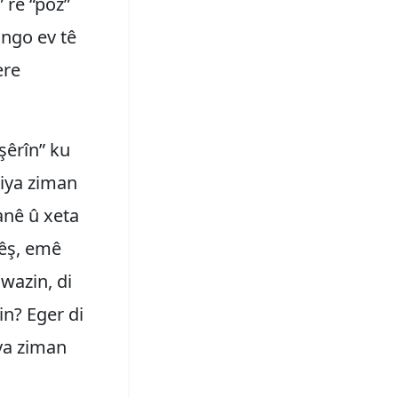
” re “poz”
ango ev tê
ere
şêrîn” ku
tiya ziman
anê û xeta
pêş, emê
wazin, di
in? Eger di
iya ziman