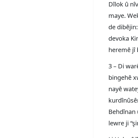
Dîlok û nî
maye. Wek 
de dibêjin:
devoka Kir
heremê jî 
3 – Di warê
bingehê xw
nayê wateya
kurdînûsê
Behdînan û 
lewre ji “ş