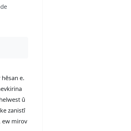
 de
v hêsan e.
ihevkirina
 helwest û
ke zanistî
k, ew mirov