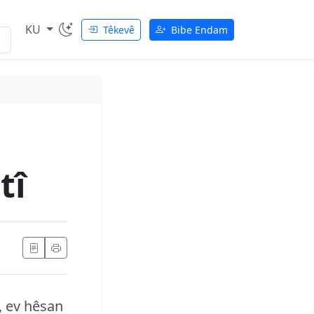
KU
Têkevê
Bibe Endam
tî
e, ev hêsan