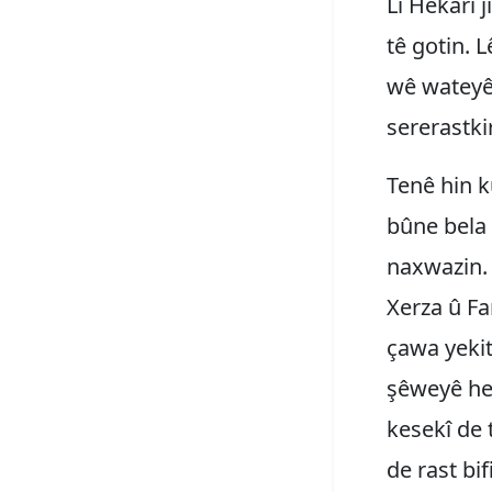
Li Hekarî j
tê gotin. 
wê wateyê 
sererastkir
Tenê hin k
bûne bela 
naxwazin. 
Xerza û Fa
çawa yekit
şêweyê her
kesekî de 
de rast bi