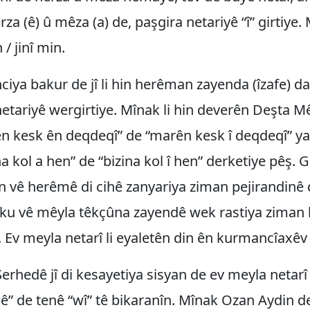
rza (ê) û mêza (a) de, paşgira netariyê “î” girtiye.
/ jinî min.
iya bakur de jî li hin herêman zayenda (îzafe) d
etariyê wergirtiye. Mînak li hin deverên Deşta M
n kesk ên deqdeqî” de “marên kesk î deqdeqî” yan
na kol a hen” de “bizina kol î hen” derketiye pêş. 
 vê herêmê di cihê zanyariya ziman pejirandinê 
 ku vê mêyla têkçûna zayendê wek rastiya ziman 
. Ev meyla netarî li eyaletên din ên kurmancîaxêv
Serhedê jî di kesayetiya sisyan de ev meyla netarî
wê” de tenê “wî” tê bikaranîn. Mînak Ozan Aydin 