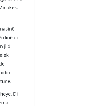
 Mînakek:
anasînê
êrdînê di
 jî di
Gelek
de
bidin
 tune.
 heye. Di
dema