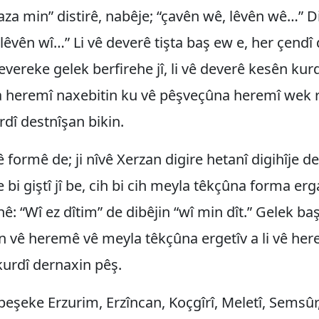
aza min” distirê, nabêje; “çavên wê, lêvên wê…” D
 lêvên wî…” Li vê deverê tişta baş ew e, her çendî
vereke gelek berfirehe jî, li vê deverê kesên kur
 heremî naxebitin ku vê pêşveçûna heremî wek r
dî destnîşan bikin.
ê formê de; ji nîvê Xerzan digire hetanî digihîje d
 bi giştî jî be, cih bi cih meyla têkçûna forma erg
hê: “Wî ez dîtim” de dibêjin “wî min dît.” Gelek ba
n vê heremê vê meyla têkçûna ergetîv a li vê he
urdî dernaxin pêş.
 beşeke Erzurim, Erzîncan, Koçgîrî, Meletî, Semsûr