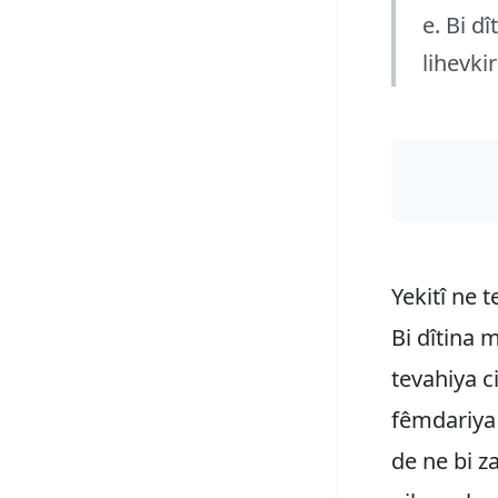
e. Bi dî
lihevki
Yekitî ne 
Bi dîtina m
tevahiya c
fêmdariya 
de ne bi z