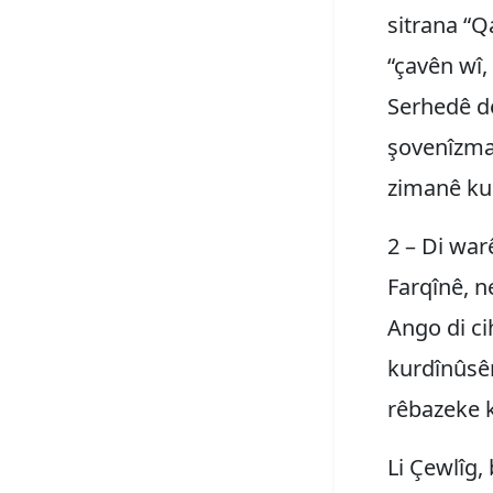
sitrana “Q
“çavên wî,
Serhedê de
şovenîzma
zimanê kur
2 – Di war
Farqînê, ne
Ango di ci
kurdînûsê
rêbazeke k
Li Çewlîg,