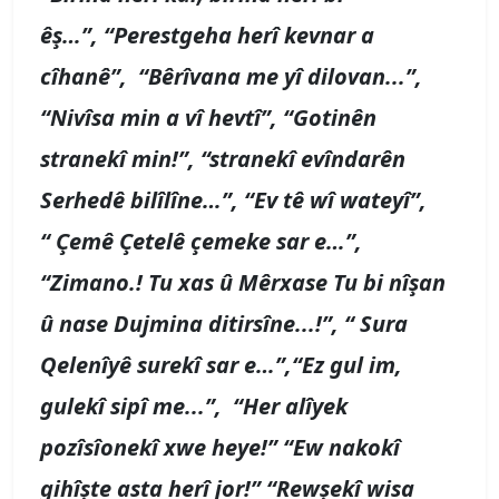
êş…”, “Perestgeha herî kevnar a
cîhanê”, “Bêrîvana me yî dilovan...”,
“Nivîsa min a vî hevtî”, “Gotinên
stranekî min!”, “stranekî evîndarên
Serhedê bilîlîne…”, “Ev tê wî wateyî”,
“
Çemê Çetelê çemeke sar e…
”,
“
Zimano.! Tu xas û Mêrxase Tu bi nîşan
û nase Dujmina ditirsîne...!”, “
Sura
Qelenîyê surekî sar e…
”,“Ez gul im,
gulekî sipî me...”, “
Her alîyek
pozîsîonekî xwe heye!” “Ew nakokî
gihîşte asta herî jor!” “Rewşekî wisa