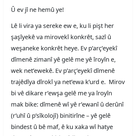
Û ev jî ne hemû ye!
Lê li vira ya sereke ew e, ku li pişt her
şaşîyekê va mirovekî konkrêt, sazî û
weşaneke konkrêt heye. Ev p’arç’eyekî
dîmenê zimanî yê gelê me yê îroyîn e,
wek net’ewekê. Ev p’arç’eyekî dîmenê
trajêdîya dîrokî ya net’ewa k’urd e. Mirov
bi vê dikare r’ewşa gelê me ya îroyîn
mak bike: dîmenê wî yê r’ewanî û derûnî
(r’uhî û p’sîkolojî) binitirîne – yê gelê
bindest û bê maf, ê ku xaka wî hatye