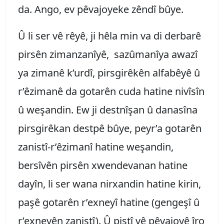
da. Ango, ev pêvajoyeke zêndî bûye.
Û li ser vê rêyê, ji hêla min va di derbarê
pirsên zimanzanîyê, sazûmanîya awazî
ya zimanê k’urdî, pirsgirêkên alfabêyê û
r’êzimanê da gotarên cuda hatine nivîsîn
û weşandin. Ew ji destnîşan û danasîna
pirsgirêkan destpê bûye, peyr’a gotarên
zanistî-r’êzimanî hatine weşandin,
bersîvên pirsên xwendevanan hatine
dayîn, li ser wana nirxandin hatine kirin,
paşê gotarên r’exneyî hatine (gengeşî û
r’exneyên zanistî). Û piştî vê pêvajoyê îro