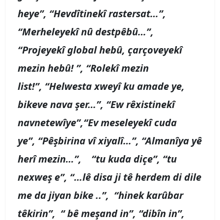
heye”, “Hevdîtinekî rastersat…”,
“Merheleyekî nû destpêbû…”,
“Projeyekî global hebû, çarçoveyekî
mezin hebû! ”, “Rolekî mezin
list!”, “Helwesta xweyî ku amade ye,
bikeve nava şer…”, “Ew rêxistinekî
navnetewîye”,“Ev meseleyekî cuda
ye”, “Pêşbirina vî xiyalî…”, “Almanîya yê
herî mezin…”, “tu kuda diçe”, “tu
nexweş e”, “…lê disa ji tê herdem di dile
me da jiyan bike ..”, “
hinek karûbar
têkirin
”, “
bê meşand in
”, “dibîn in”,