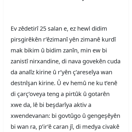
Ev zêdetirî 25 salan e, ez hewl didim
pirsgirêkên r’êzimanî yên zimanê kurdî
mak bikim û bidim zanîn, min ew bi
zanistî nirxandine, di nava govekên cuda
da analîz kirine û r’yên ç’areseîya wan
destnîşan kirine. Û ev hemû ne ku t’enê
di çarç’oveya teng a pirtûk û gotarên
xwe da, lê bi beşdarîya aktiv a
xwendevanan: bi govtûgo û gengeşêyên
bi wan ra, p’ir’ê caran jî, di medya civakê