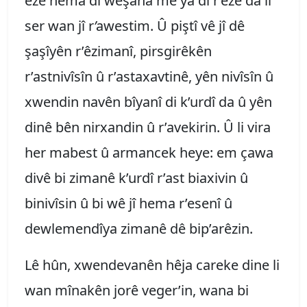
ezê hema di weşana me ya di r
’
êzê da li
ser wan jî r
’
awestim. Û piştî vê jî dê
şaşîyên r’êzimanî, pirsgirêkên
r’astnivîsîn û r’astaxavtinê, yên nivîsîn û
xwendin navên bîyanî di k’urdî da û yên
dinê bên nirxandin û r’avekirin. Û li vira
her mabest û armancek heye: em çawa
divê bi zimanê k’urdî r’ast biaxivin û
binivîsin û bi wê jî hema r’esenî û
dewlemendîya zimanê dê bip’arêzin.
Lê hûn, xwendevanên hêja careke dine li
wan mînakên jorê veger’in, wana bi