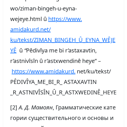
wo/ziman-bingeh-u-eyna-
wejeye.html û
https://www.
amidakurd.net/
ku/tekst/ZIMAN_BINGEH_Û_EYNA_WÊJE
YÊ
û
“
Pêdivîya me bi r
’
astaxavtin,
r
’
astnivîsîn û r
’
astxwendinê heye” –
https://www.amidakurd.
net/ku/tekst/
PÊDIVÎYA_ME_BI_R_ ASTAXAVTIN
_R_ASTNIVÎSÎN_Û_R_ASTXWEDINÊ_HEYE
[2]
А
.
Д
.
Мамоян
, Грамматические кате
гории существительного и основы и