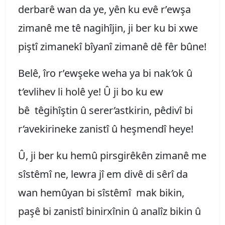
derbarê wan da ye, yên ku evê r’ewşa
zimanê me tê nagihîjin, ji ber ku bi xwe
piştî zimanekî bîyanî zimanê dê fêr bûne!
Belê, îro r’ewşeke weha ya bi nak
’
ok û
t
’
evlihev li holê ye! Û ji bo ku ew
bê têgihîştin û serer
’
astkirin, pêdivî bi
r
’
avekirineke zanistî û heşmendî heye!
Û, ji ber ku hemû pirsgirêkên zimanê me
sîstêmî ne, lewra jî em divê di sêrî da
wan hemûyan bi sîstêmî
mak bikin,
paşê bi zanistî binirxînin û analîz bikin û