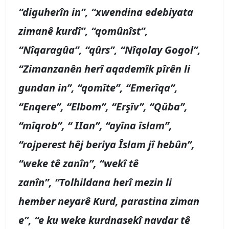
“
diguherîn in
”, “
xwendina edebiyata
zimanê kurdî
”, “qomûnîst”,
“Nîqaragûa”, “qûrs”, “
Nîqolay Gogol”,
“Zimanzanên herî aqademîk pîrên li
gundan in”, “qomîte”, “Emerîqa”,
“Enqere”, “Elbom”, “Erşîv”, “Qûba”,
“mîqrob”, “
IIan
”, “ayîna îslam”,
“
rojperest hêj beriya Îslam jî hebûn
”,
“
weke tê zanîn
”, “
wekî tê
zanîn
”,
“Tolhildana herî mezin li
hember neyarê Kurd, parastina ziman
e”,
“
e ku weke kurdnasekî navdar tê