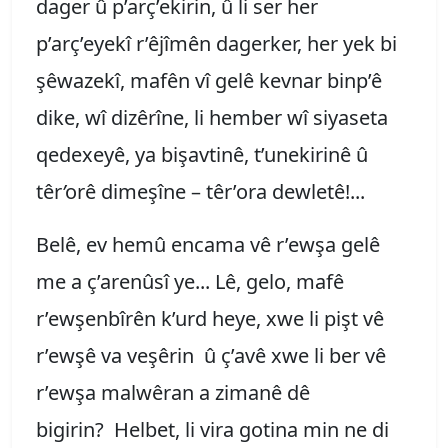
dager û p’arç’ekirin, û li ser her
p’arç’eyekî r’êjîmên dagerker, her yek bi
şêwazekî, mafên vî gelê kevnar binp’ê
dike, wî dizêrîne, li hember wî siyaseta
qedexeyê, ya bişavtinê, t’unekirinê û
têr
’
orê dimeşîne – têr’ora dewletê!...
Belê, ev hemû encama vê r’ewşa gelê
me a ç’arenûsî ye... Lê, gelo, mafê
r’ewşenbîrên k’urd heye, xwe li pişt vê
r’ewşê va veşêrin û ç’avê xwe li ber vê
r’ewşa malwêran a zimanê dê
bigirin? Helbet, li vira gotina min ne di