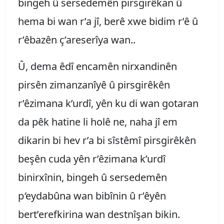
bingeh û sersedemên pirsgirêkan û
hema bi wan r’a jî, berê xwe bidim r’ê û
r’êbazên ç’areserîya wan..
Û, dema êdî encamên nirxandinên
pirsên zimanzanîyê û pirsgirêkên
r’êzimana k’urdî, yên ku di wan gotaran
da pêk hatine li holê ne, naha jî em
dikarin bi hev r’a bi sîstêmî pirsgirêkên
beşên cuda yên r’êzimana k’urdî
binirxînin, bingeh û sersedemên
p
’
eydabûna wan bibînin û r’êyên
bert’erefkirina wan destnîşan bikin.