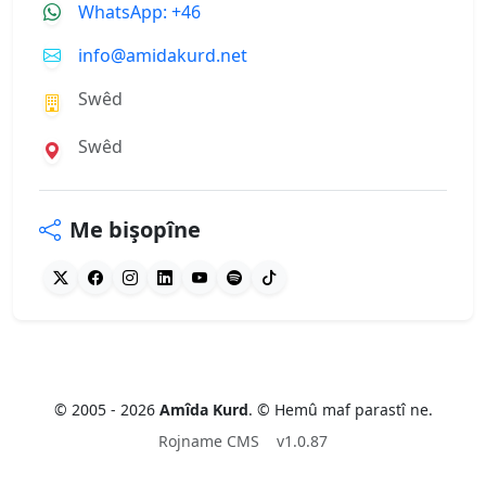
WhatsApp: +46
info@amidakurd.net
Swêd
Swêd
Me bişopîne
© 2005 - 2026
Amîda Kurd
. © Hemû maf parastî ne.
Rojname CMS
v1.0.87