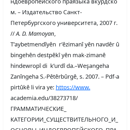
ндоевропейского праязыка вкурдско
м. – Издательство Санкт-
Петербургского университета, 2007 г.
//
A. D. Mamoyan
,
T’aybetmendîyên r’êzimanî yên navdêr û
bingehên destpêkî yên mak-zimanê
hindewropî di k’urdî da.–Weşangeha
Zanîngeha S.-Pêtêrbûrgê, s. 2007. – Pdf-a
pirtûkê li vira ye:
https://www.
academia.edu/38273718/
ГРАММАТИЧЕСКИЕ_
КАТЕГОРИИ_СУЩЕСТВИТЕЛЬНОГО_И_