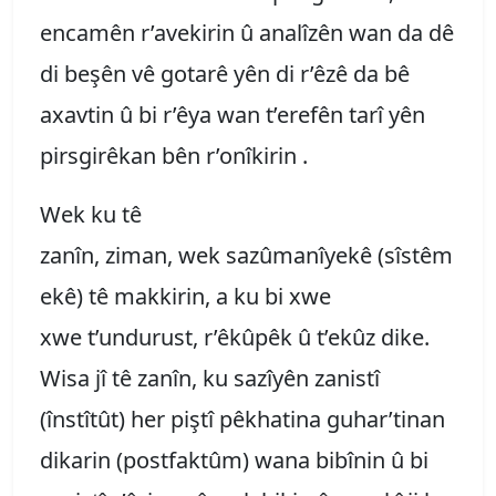
encamên r’avekirin û analîzên wan da dê
di beşên vê gotarê yên di r’êzê da bê
axavtin û bi r’êya wan t’erefên tarî yên
pirsgirêkan bên r’onîkirin .
Wek ku tê
zanîn, ziman, wek sazûmanîyekê (sîstêm
ekê) tê makkirin, a ku bi xwe
xwe t’undurust, r’êkûpêk û t’ekûz dike.
Wisa jî tê zanîn, ku sazîyên zanistî
(înstîtût) her piştî pêkhatina guhar’tinan
dikarin (postfaktûm) wana bibînin û bi