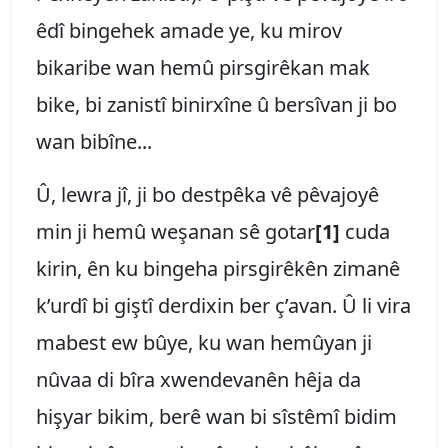
êdî bingehek amade ye, ku mirov
bikaribe wan hemû pirsgirêkan mak
bike, bi zanistî binirxîne û bersîvan ji bo
wan bibîne...
Û, lewra jî, ji bo destpêka vê pêvajoyê
min ji hemû weşanan sê gotar
[1]
cuda
kirin, ên ku bingeha pirsgirêkên zimanê
k’urdî bi giştî derdixin ber ç’avan. Û li vira
mabest ew bûye, ku wan hemûyan ji
nûvaa di bîra xwendevanên hêja da
hişyar bikim, berê wan bi sîstêmî bidim