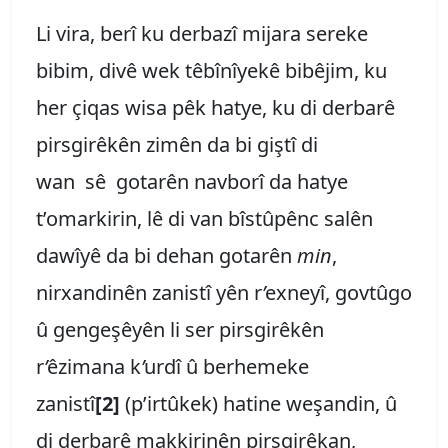
Li vira, berî ku derbazî mijara sereke
bibim, divê wek têbînîyekê bibêjim, ku
her çiqas wisa pêk hatye, ku di derbarê
pirsgirêkên zimên da bi giştî di
wan sê gotarên navborî da hatye
t’omarkirin, lê di van bîstûpênc salên
dawîyê da bi dehan gotarên
min
,
nirxandinên zanistî yên r
’
exneyî, govtûgo
û gengeşêyên li ser pirsgirêkên
r
’
êzimana k
’
urdî û berhemeke
zanistî
[2]
(p’irtûkek) hatine weşandin, û
di derbarê makkirinên pirsgirêkan,