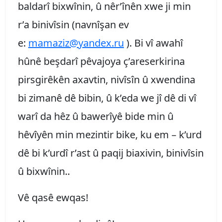
baldarî bixwînin, û nêr’înên xwe ji min
r’a binivîsin (navnîşan ev
e:
mamaziz@yandex.ru
). Bi vî awahî
hûnê beşdarî pêvajoya ç’areserkirina
pirsgirêkên axavtin, nivîsîn û xwendina
bi zimanê dê bibin, û k’eda we jî dê di vî
warî da hêz û bawerîyê bide min û
hêvîyên min mezintir bike, ku em – k’urd
dê bi k’urdî r’ast û paqij biaxivin, binivîsin
û bixwînin..
Vê qasê ewqas!