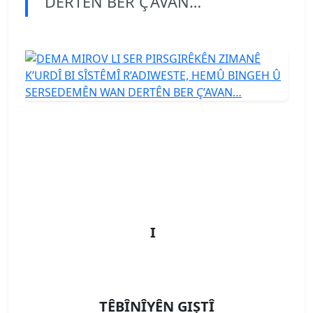
DERTÊN BER Ç’AVAN…
I
TÊBÎNÎYÊN GIŞTÎ