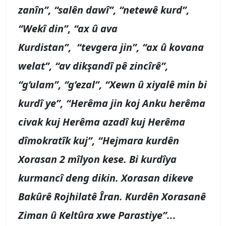
zanîn
”, “salên dawî”, “
netewê kurd
”,
“
Wekî din
”, “ax û ava
Kurdistan”, “tevgera jin”, “ax û kovana
welat”, “av dikşandî pê zincîrê”,
“g
’
ulam”, “g
’
ezal”, “Xewn û xiyalê min bi
kurdî ye”, “
Herêma jin koj Anku herêma
civak kuj Herêma azadî kuj Herêma
dîmokratîk kuj”, “Hejmara kurdên
Xorasan 2 mîlyon kese. Bi kurdîya
kurmancî deng dikin. Xorasan dikeve
Bakûrê Rojhilatê Îran. Kurdên Xorasanê
Ziman û Keltûra xwe Parastiye”...