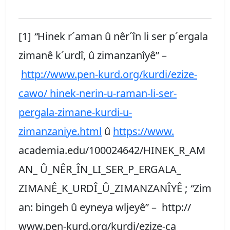
[1]
“
Hinek r´aman û nêr´în li ser p´ergala
zimanê k´urdî, û zimanzanîyê” –
http://www.pen-kurd.org/kurdi/ezize-
cawo/ hinek-nerin-u-raman-li-ser-
pergala-zimane-kurdi-u-
zimanzaniye.html
û
https://www.
academia.edu/100024642/HINEK_R_AM
AN_ Û_NÊR_ÎN_LI_SER_P_ERGALA_
ZIMANÊ_K_URDÎ_Û_ZIMANZANÎYÊ ;
“
Zim
an: bingeh û eyneya wljeyê” – http://
www.pen-kurd.org/kurdi/ezize-ca