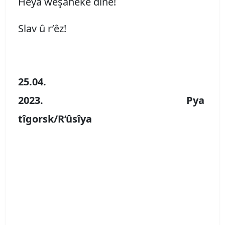
Heya weşaneke dinê!
Slav û r’êz!
25.04.
2023. Pya
tîgorsk/R
’
ûsîya