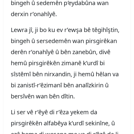
bingeh û sedemên p
’
eydabûna wan
derxin r’onahîyê.
Lewra jî, ji bo ku ev r’ewşa bê têgihîştin,
bingeh û sersedemên wan pirsgirêkan
derên r’onahîyê û bên zanebûn, divê
hemû pirsgirêkên zimanê k’urdî bi
sîstêmî bên nirxandin, ji hemû hêlan va
bi zanistî-r’êzimanî bên analîzkirin û
bersîvên wan bên dîtin.
Li ser vê r’êyê di r’êza yekem da
pirsgirêkên alfabêya k’urdî sekinîne, û