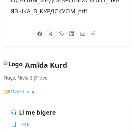
ОСНОВЫ_ИНДОЕВРОПЕЙСКОГО_ПРА
ЯЗЫКА_В_КУРДСКУОМ_pdf
Amîda Kurd
Nûçe, Nivîs û Şîrove
RSS
Sitemap
Li me bigere
+46