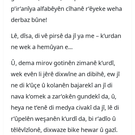
p’ir’anîya alfabêyên cîhanê r’êyeke weha
derbaz bûne!
Lê, dîsa, di vê pirsê da jî ya me – k’urdan
ne wek a hemûyan e...
Û, dema mirov gotinên zimanê k’urdî,
wek evên li jêrê dixwîne an dibihê, ew jî
ne di k’ûçe û kolanên bajarekî an jî di
nava k’omek a zar’okên gundekî da, û,
heya ne t’enê di medya civakî da jî, lê di
r’ûpelên weşanên k’urdî da, bi r’adîo û
têlêvîzîonê, dixwaze bike hewar û gazî.