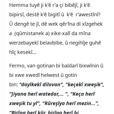
Hemma tuyê ji k’ê r’a çi bibêjî, ji k’ê
bipirsî, destê k’ê bigitî û k’ê r’awestînî?
Û dengê te jî, dê wek qêr
’
îna di xîzgehek
a (qûmistanek a) xike-xalî da mîna
werzebayekî belavbibe, û negihîje guhê
hîç kesekî...
Fermo, van gotinan bi baldarî bixwînin û
bi xwe xwedî helwest û gotin
bin:
“dayîkekî dilovan”, “keçekî xweşik”,
“
Jiyana herî watedar,…
”, “
Keça herî
xweşik tu yî
”, “
Rûreşîya herî mezin…”,
“Birîna herî kûr, birîna herî bi