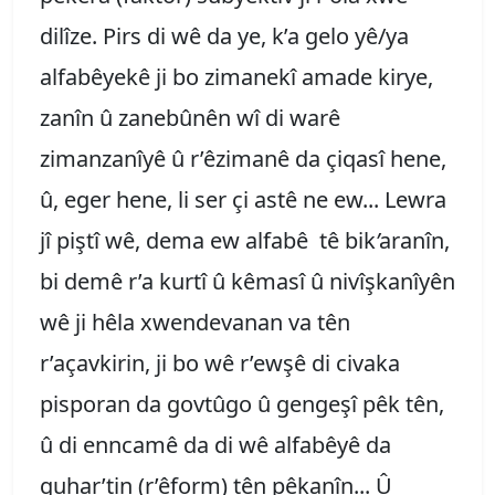
dilîze. Pirs di wê da ye, k’a gelo yê/ya
alfabêyekê ji bo zimanekî amade kirye,
zanîn û zanebûnên wî di warê
zimanzanîyê û r’êzimanê da çiqasî hene,
û, eger hene, li ser çi astê ne ew... Lewra
jî piştî wê, dema ew alfabê tê bik
’
aranîn,
bi demê r’a kurtî û kêmasî û nivîşkanîyên
wê ji hêla xwendevanan va tên
r’açavkirin, ji bo wê r’ewşê di civaka
pisporan da govtûgo û gengeşî pêk tên,
û di enncamê da di wê alfabêyê da
guhar’tin (r’êform) tên pêkanîn... Û