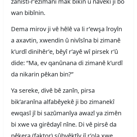
zanistî-r’êzimanî mak bikin û navekî ji bo
wan bibînin.
Dema mirov ji vê hêlê va li r’ewşa îroyîn
a axavtin, xwendin û nivîsîna bi zimanê
k’urdî dinihêr’e, bêyî r’ayê wî pirsek r’û
dide: “Ma, ev qanûnana di zimanê k’urdî
da nikarin pêkan bin?”
Ya sereke, divê bê zanîn, pirsa
bik’aranîna alfabêyekê ji bo zimanekî
ewqasî jî bi sazûmanîya awazî ya zimên
bi xwe va girêdayî nîne. Di vê pirsê da
pêkera (faktor) sûbyêktîv jî r’ola xwe