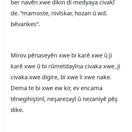
ber navên xwe dikin di medyaya civakî
de. “mamoste, nivîskar, hozan û wd.
bêvankes”.
Mirov pênaseyên xwe bi karê xwe û ji
karê xwe û bi rûmetdayîna civaka xwe, ji
civaka xwe digire, bi xwe li xwe nake.
Dema te bi xwe ew kir, ev encama
tênegihiştinî, neşarezayî û nezaniyê pêş
dike.