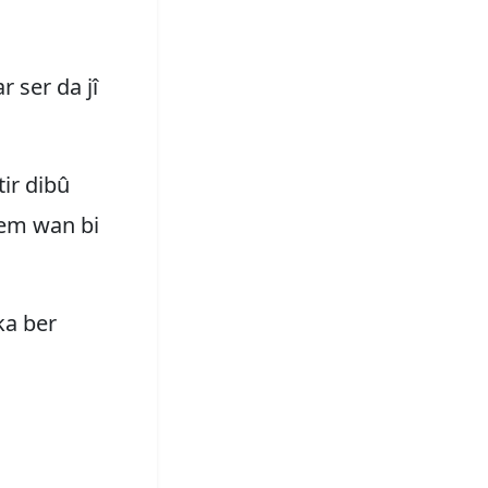
r ser da jî
tir dibû
, em wan bi
ka ber