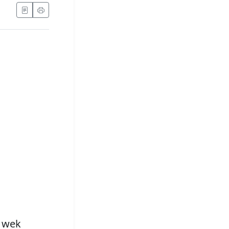
, wek