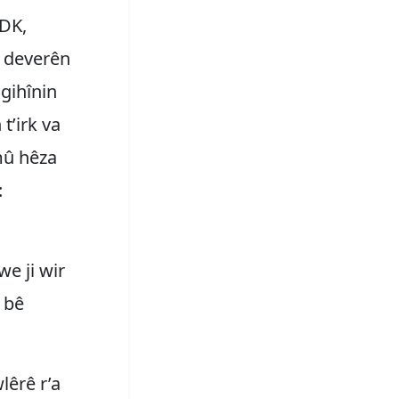
PDK,
û deverên
gihînin
t’irk va
mû hêza
:
e ji wir
 bê
lêrê r’a