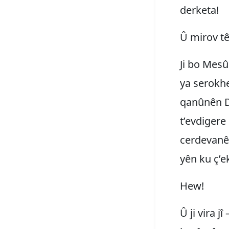
derketa!
Û mirov tê 
Ji bo Mesû
ya serokhe
qanûnên D
t’evdigere
cerdevanê 
yên ku ç’e
Hew!
Û ji vira 