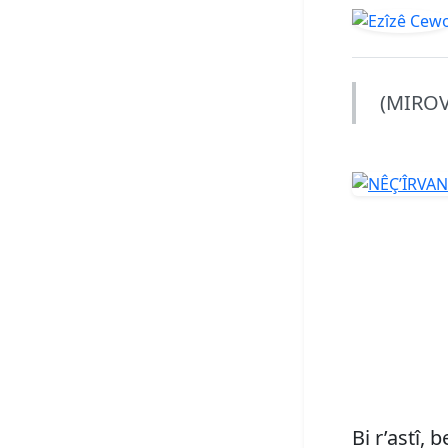
(MIROV
Bi r’astî,