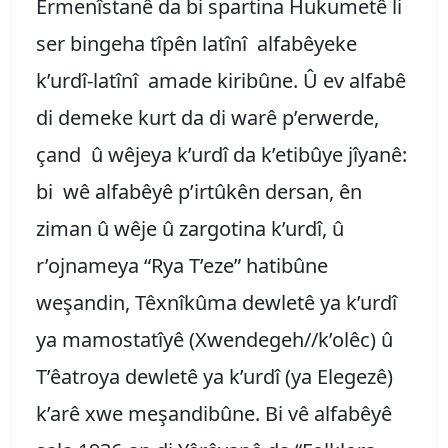
Ermenîstanê da bi spartina Hukumetê li
ser bingeha tîpên latînî alfabêyeke
k’urdî-latînî amade kiribûne. Û ev alfabê
di demeke kurt da di warê p’erwerde,
çand û wêjeya k’urdî da k’etibûye jîyanê:
bi wê alfabêyê p’irtûkên dersan, ên
ziman û wêje û zargotina k’urdî, û
r’ojnameya “Rya T’eze” hatibûne
weşandin, Têxnîkûma dewletê ya k’urdî
ya mamostatîyê (Xwendegeh//k’olêc) û
T’êatroya dewletê ya k’urdî (ya Elegezê)
k’arê xwe meşandibûne. Bi vê alfabêyê