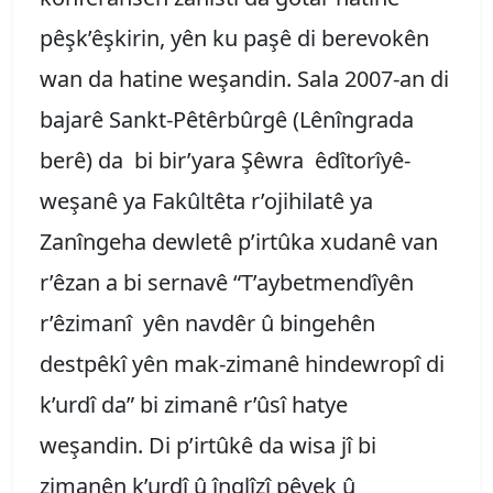
pêşk’êşkirin, yên ku paşê di berevokên
wan da hatine weşandin. Sala 2007-an di
bajarê Sankt-Pêtêrbûrgê (Lênîngrada
berê) da bi bir’yara Şêwra êdîtorîyê-
weşanê ya Fakûltêta r’ojihilatê ya
Zanîngeha dewletê p’irtûka xudanê van
r’êzan a bi sernavê “T’aybetmendîyên
r’êzimanî yên navdêr û bingehên
destpêkî yên mak-zimanê hindewropî di
k’urdî da” bi zimanê r’ûsî hatye
weşandin. Di p’irtûkê da wisa jî bi
zimanên k’urdî û înglîzî pêvek û