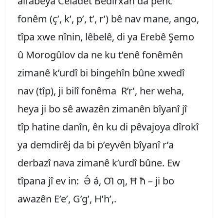
alfabêya Celadet Bedirxan da pênc
fonêm (ç’, k’, p’, t’, r’) bê nav mane, ango,
tîpa xwe nînin, lêbelê, di ya Erebê Şemo
û Morogûlov da ne ku t’enê fonêmên
zimanê k’urdî bi bingehîn bûne xwedî
nav (tîp), ji bilî fonêma R’r’, her weha,
heya ji bo sê awazên zimanên bîyanî jî
tîp hatine danîn, ên ku di pêvajoya dîrokî
ya demdirêj da bi p’eyvên bîyanî r’a
derbazî nava zimanê k’urdî bûne. Ew
tîpana jî ev in: Ә́ ә́, Ƣ ƣ, Ħ ħ – ji bo
awazên E’e’, G’g’, H’h’,.