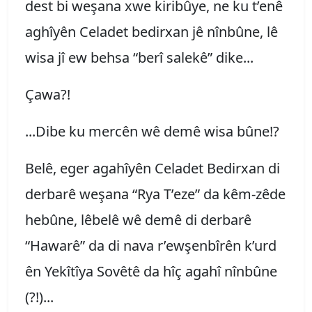
dest bi weşana xwe kiribûye, ne ku t’enê
aghîyên Celadet bedirxan jê nînbûne, lê
wisa jî ew behsa “berî salekê” dike...
Çawa?!
...Dibe ku mercên wê demê wisa bûne!?
Belê, eger agahîyên Celadet Bedirxan di
derbarê weşana “Rya T’eze” da kêm-zêde
hebûne, lêbelê wê demê di derbarê
“Hawarê” da di nava r’ewşenbîrên k’urd
ên Yekîtîya Sovêtê da hîç agahî nînbûne
(?!)...