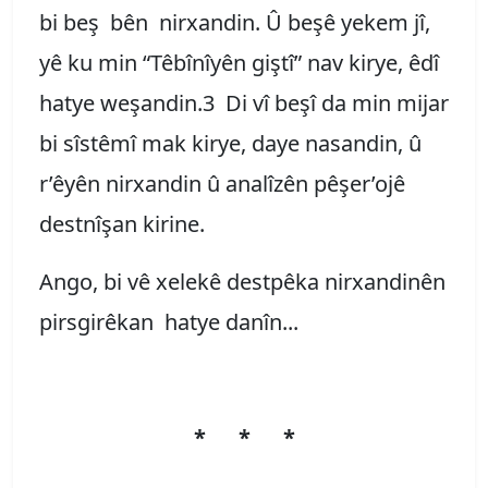
bi beş bên nirxandin. Û beşê yekem jî,
yê ku min “Têbînîyên giştî” nav kirye, êdî
hatye weşandin.3 Di vî beşî da min mijar
bi sîstêmî mak kirye, daye nasandin, û
r’êyên nirxandin û analîzên pêşer’ojê
destnîşan kirine.
Ango, bi vê xelekê destpêka nirxandinên
pirsgirêkan hatye danîn...
* * *