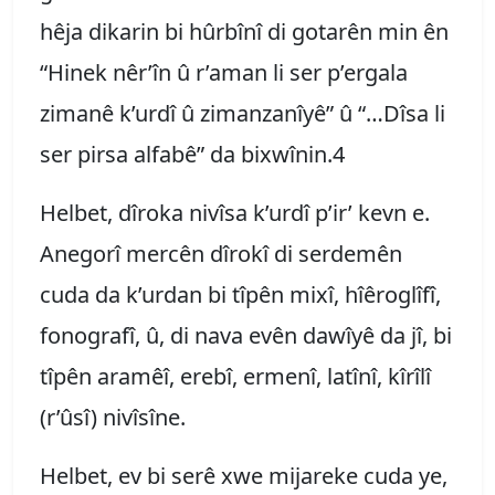
hêja dikarin bi hûrbînî di gotarên min ên
“Hinek nêr’în û r’aman li ser p’ergala
zimanê k’urdî û zimanzanîyê” û “…Dîsa li
ser pirsa alfabê” da bixwînin.4
Helbet, dîroka nivîsa k’urdî p’ir’ kevn e.
Anegorî mercên dîrokî di serdemên
cuda da k’urdan bi tîpên mixî, hîêroglîfî,
fonografî, û, di nava evên dawîyê da jî, bi
tîpên aramêî, erebî, ermenî, latînî, kîrîlî
(r’ûsî) nivîsîne.
Helbet, ev bi serê xwe mijareke cuda ye,