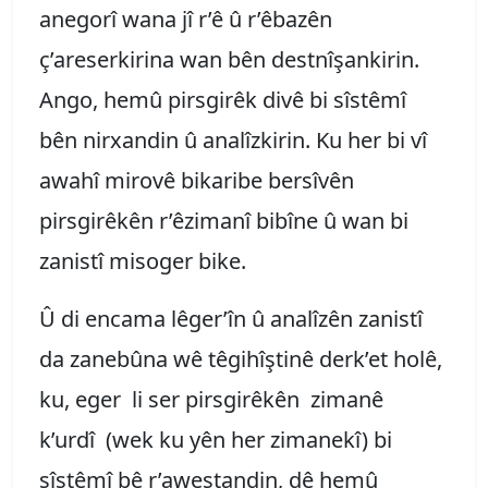
anegorî wana jî r’ê û r’êbazên
ç’areserkirina wan bên destnîşankirin.
Ango, hemû pirsgirêk divê bi sîstêmî
bên nirxandin û analîzkirin. Ku her bi vî
awahî mirovê bikaribe bersîvên
pirsgirêkên r’êzimanî bibîne û wan bi
zanistî misoger bike.
Û di encama lêger’în û analîzên zanistî
da zanebûna wê têgihîştinê derk’et holê,
ku, eger li ser pirsgirêkên zimanê
k’urdî (wek ku yên her zimanekî) bi
sîstêmî bê r’awestandin, dê hemû