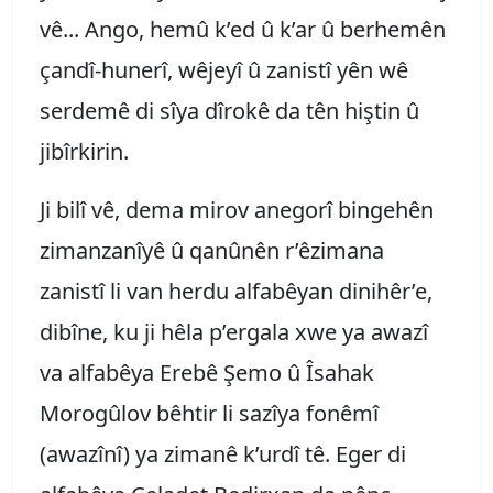
vê... Ango, hemû k’ed û k’ar û berhemên
çandî-hunerî, wêjeyî û zanistî yên wê
serdemê di sîya dîrokê da tên hiştin û
jibîrkirin.
Ji bilî vê, dema mirov anegorî bingehên
zimanzanîyê û qanûnên r’êzimana
zanistî li van herdu alfabêyan dinihêr’e,
dibîne, ku ji hêla p’ergala xwe ya awazî
va alfabêya Erebê Şemo û Îsahak
Morogûlov bêhtir li sazîya fonêmî
(awazînî) ya zimanê k’urdî tê. Eger di