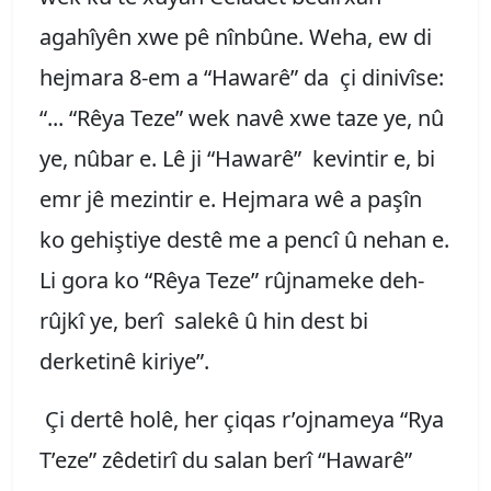
agahîyên xwe pê nînbûne. Weha, ew di
hejmara 8-em a “Hawarê” da çi dinivîse:
“... “Rêya Teze” wek navê xwe taze ye, nû
ye, nûbar e. Lê ji “Hawarê” kevintir e, bi
emr jê mezintir e. Hejmara wê a paşîn
ko gehiştiye destê me a pencî û nehan e.
Li gora ko “Rêya Teze” rûjnameke deh-
rûjkî ye, berî salekê û hin dest bi
derketinê kiriye”.
Çi dertê holê, her çiqas r’ojnameya “Rya
T’eze” zêdetirî du salan berî “Hawarê”