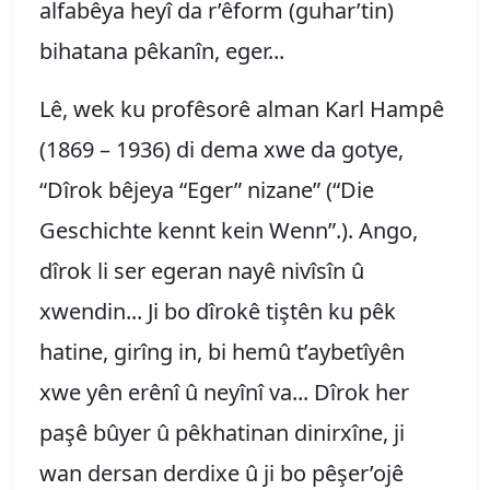
alfabêya heyî da r’êform (guhar’tin)
bihatana pêkanîn, eger...
Lê, wek ku profêsorê alman Karl Hampê
(1869 – 1936) di dema xwe da gotye,
“Dîrok bêjeya “Eger” nizane” (“Die
Geschichte kennt kein Wenn”.). Ango,
dîrok li ser egeran nayê nivîsîn û
xwendin... Ji bo dîrokê tiştên ku pêk
hatine, girîng in, bi hemû t’aybetîyên
xwe yên erênî û neyînî va... Dîrok her
paşê bûyer û pêkhatinan dinirxîne, ji
wan dersan derdixe û ji bo pêşer’ojê