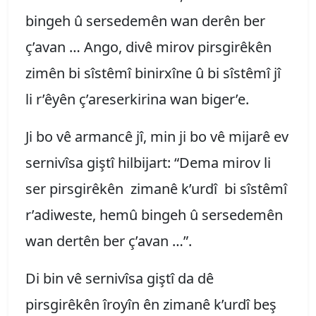
bingeh û sersedemên wan derên ber
ç’avan … Ango, divê mirov pirsgirêkên
zimên bi sîstêmî binirxîne û bi sîstêmî jî
li r’êyên ç’areserkirina wan biger’e.
Ji bo vê armancê jî, min ji bo vê mijarê ev
sernivîsa giştî hilbijart: “Dema mirov li
ser pirsgirêkên zimanê k’urdî bi sîstêmî
r’adiweste, hemû bingeh û sersedemên
wan dertên ber ç’avan …”.
Di bin vê sernivîsa giştî da dê
pirsgirêkên îroyîn ên zimanê k’urdî beş