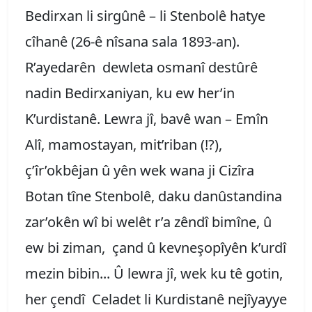
Bedirxan li sirgûnê – li Stenbolê hatye
cîhanê (26-ê nîsana sala 1893-an).
R’ayedarên dewleta osmanî destûrê
nadin Bedirxaniyan, ku ew her’in
K’urdistanê. Lewra jî, bavê wan – Emîn
Alî, mamostayan, mit’riban (!?),
ç’îr’okbêjan û yên wek wana ji Cizîra
Botan tîne Stenbolê, daku danûstandina
zar’okên wî bi welêt r’a zêndî bimîne, û
ew bi ziman, çand û kevneşopîyên k’urdî
mezin bibin... Û lewra jî, wek ku tê gotin,
her çendî Celadet li Kurdistanê nejîyayye