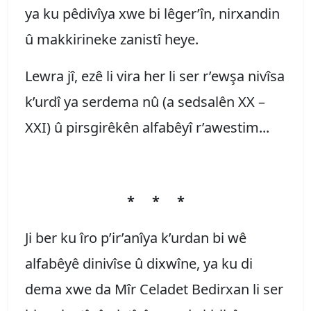
ya ku pêdivîya xwe bi lêger’în, nirxandin
û makkirineke zanistî heye.
Lewra jî, ezê li vira her li ser r’ewşa nivîsa
k’urdî ya serdema nû (a sedsalên XX –
XXI) û pirsgirêkên alfabêyî r’awestim...
* * *
Ji ber ku îro p’ir’anîya k’urdan bi wê
alfabêyê dinivîse û dixwîne, ya ku di
dema xwe da Mîr Celadet Bedirxan li ser