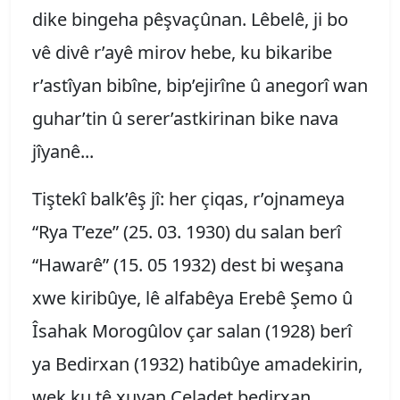
dike bingeha pêşvaçûnan. Lêbelê, ji bo
vê divê r’ayê mirov hebe, ku bikaribe
r’astîyan bibîne, bip’ejirîne û anegorî wan
guhar’tin û serer’astkirinan bike nava
jîyanê...
Tiştekî balk’êş jî: her çiqas, r’ojnameya
“Rya T’eze” (25. 03. 1930) du salan berî
“Hawarê” (15. 05 1932) dest bi weşana
xwe kiribûye, lê alfabêya Erebê Şemo û
Îsahak Morogûlov çar salan (1928) berî
ya Bedirxan (1932) hatibûye amadekirin,
wek ku tê xuyan Celadet bedirxan