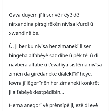
Gava duyem jî li ser vê r’êyê dê
nirxandina pirsgirêkên nivîsa k’urdî û
xwendinê be.
Û, ji ber ku nivîsa her zimanekî li ser
bingeha alfabêyê saz dibe û pêk tê, û di
navbera alfabê û t’evahîya sîstêma nivîsa
zimên da girêdaneke dîalêktîkî heye,
lewra jî lêger’înên her zimanekî konkrêt
ji alfabêyê destpêdibin...
Hema anegorî vê prênsîpê jî, ezê di evê