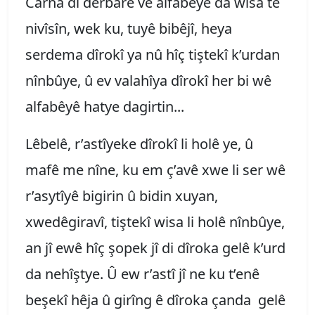
Carna di derbarê vê alfabêyê da wisa tê
nivîsîn, wek ku, tuyê bibêjî, heya
serdema dîrokî ya nû hîç tiştekî k’urdan
nînbûye, û ev valahîya dîrokî her bi wê
alfabêyê hatye dagirtin...
Lêbelê, r’astîyeke dîrokî li holê ye, û
mafê me nîne, ku em ç’avê xwe li ser wê
r’asytîyê bigirin û bidin xuyan,
xwedêgiravî, tiştekî wisa li holê nînbûye,
an jî ewê hîç şopek jî di dîroka gelê k’urd
da nehîştye. Û ew r’astî jî ne ku t’enê
beşekî hêja û girîng ê dîroka çanda gelê