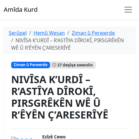
Amîda Kurd
Serûpel
Hemû Weşan
Ziman û Perwerde
NIVÎSA K’URDÎ – R’ASTÎYA DÎROKÎ, PIRSGRÊKÊN
WÊ Û R’ÊYÊN Ç’ARESERÎYÊ
Ziman û Perwerde
27 deqîqe xwendin
NIVÎSA K’URDÎ –
R’ASTÎYA DÎROKÎ,
PIRSGRÊKÊN WÊ Û
R’ÊYÊN Ç’ARESERÎYÊ
Ezîzê Cewo