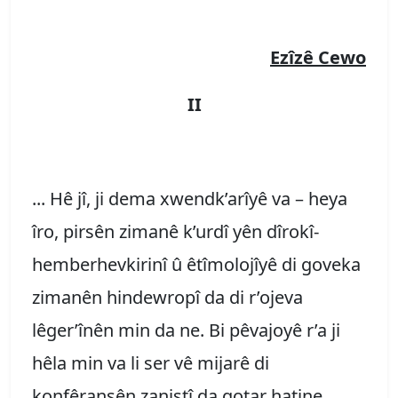
Ezîzê Cewo
II
... Hê jî, ji dema xwendk’arîyê va – heya
îro, pirsên zimanê k’urdî yên dîrokî-
hemberhevkirinî û êtîmolojîyê di goveka
zimanên hindewropî da di r’ojeva
lêger’înên min da ne. Bi pêvajoyê r’a ji
hêla min va li ser vê mijarê di
konfêransên zanistî da gotar hatine