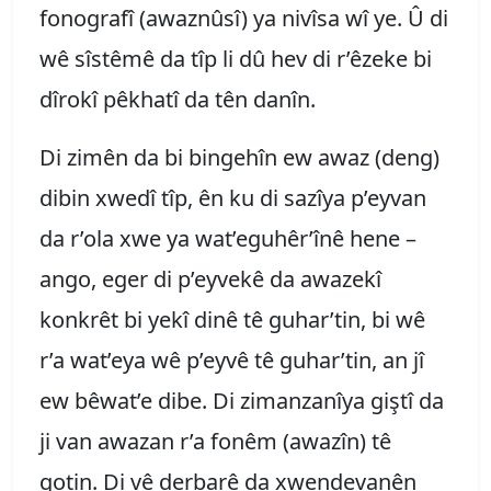
fonografî (awaznûsî) ya nivîsa wî ye. Û di
wê sîstêmê da tîp li dû hev di r’êzeke bi
dîrokî pêkhatî da tên danîn.
Di zimên da bi bingehîn ew awaz (deng)
dibin xwedî tîp, ên ku di sazîya p’eyvan
da r’ola xwe ya wat’eguhêr’înê hene –
ango, eger di p’eyvekê da awazekî
konkrêt bi yekî dinê tê guhar’tin, bi wê
r’a wat’eya wê p’eyvê tê guhar’tin, an jî
ew bêwat’e dibe. Di zimanzanîya giştî da
ji van awazan r’a fonêm (awazîn) tê
gotin. Di vê derbarê da xwendevanên