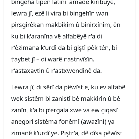
bingeha tîpên latînî amade kiribûye,
lewra jî, ezê li vira bi bingehîn wan
pirsgirêkan makbikim û binirxînim, ên
ku bi k’aranîna vê alfabêyê r’a di
r’êzimana k’urdî da bi giştî pêk tên, bi
t’aybet jî – di warê r’astnvîsîn.
r’astaxavtin û r’astxwendinê da.
Lewra jî, di sêrî da pêwîst e, ku ev alfabê
wek sîstêm bi zanistî bê makkirin û bê
zanîn, k’a bi p’ergala xwe va ew çiqasî
anegorî sîstêma fonêmî (awazînî) ya
zimanê k’urdî ye. Piştr’a, dê dîsa pêwîst