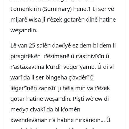
t’omerîkirin (Summary) hene.1 Li ser vê
mijarê wisa jî r’êzek gotarên dinê hatine
weşandin.
Lê van 25 salên dawîyê ez dem bi dem li
pirsgirêkên r’êzimanê û r’astnivîsîn û
r’astaxavtina k’urdî veger’yame. Û di vî
warî da li ser bingeha ç’avdêrî û
lêger’înên zanistî ji hêla min va r’êzek
gotar hatine weşandin. Piştî wê ew di
medya civakî da bi k’omên
xwendevanan r’a hatine nirxandin... Û