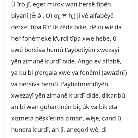
Û îro jî, eger mirov wan hersê tîpên
bîyanî (Ә́ ә́ , Ƣ ƣ, Ħ ħ,) ji vê alfabêyê
derxe, tîpa R’r’ lê zêde bike, dê di wê da
her fonêmeke k’urdî tîpa xwe hebe, û
ewê bersîva hemû t’aybetîyên xwezayî
yên zimanê k’urdî bide. Ango ev alfabê,
ya ku bi p’ergala xwe ya fonêmî (awazînî)
va bersîva hemû t’aybetmendîyên
xwezayî yên zimanê k’urdî dide, dikaribû
an bi wan guhartinên biç’ûk va bik’eta
xizmeta pêşk’etina ziman, wêje, çand û
hunera k’urdî, an jî, anegorî wê, di