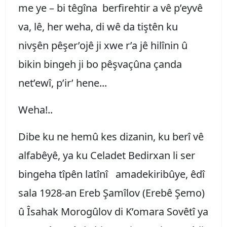
me ye – bi têgîna berfirehtir a vê p’eyvê
va, lê, her weha, di wê da tiştên ku
nivşên pêşer’ojê ji xwe r’a jê hilînin û
bikin bingeh ji bo pêşvaçûna çanda
net’ewî, p’ir’ hene...
Weha!..
Dibe ku ne hemû kes dizanin, ku berî vê
alfabêyê, ya ku Celadet Bedirxan li ser
bingeha tîpên latînî amadekiribûye, êdî
sala 1928-an Ereb Şamîlov (Erebê Şemo)
û Îsahak Morogûlov di K’omara Sovêtî ya