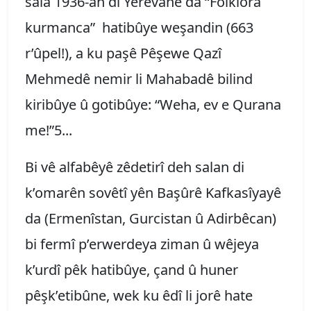
sala 1936-an di Yêrêvanê da “Folklora
kurmanca” hatibûye weşandin (663
r’ûpel!), a ku paşê Pêşewe Qazî
Mehmedê nemir li Mahabadê bilind
kiribûye û gotibûye: “Weha, ev e Qurana
me!”5...
Bi vê alfabêyê zêdetirî deh salan di
k’omarên sovêtî yên Başûrê Kafkasîyayê
da (Ermenîstan, Gurcistan û Adirbêcan)
bi fermî p’erwerdeya ziman û wêjeya
k’urdî pêk hatibûye, çand û huner
pêşk’etibûne, wek ku êdî li jorê hate