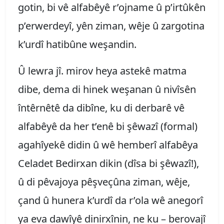
gotin, bi vê alfabêyê r’ojname û p’irtûkên
p’erwerdeyî, yên ziman, wêje û zargotina
k’urdî hatibûne weşandin.
Û lewra jî. mirov heya astekê matma
dibe, dema di hinek weşanan û nivîsên
întêrnêtê da dibîne, ku di derbarê vê
alfabêyê da her t’enê bi şêwazî (formal)
agahîyekê didin û wê hemberî alfabêya
Celadet Bedirxan dikin (dîsa bi şêwazî!),
û di pêvajoya pêşveçûna ziman, wêje,
çand û hunera k’urdî da r’ola wê anegorî
ya eva dawîyê dinirxînin, ne ku – berovajî