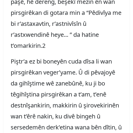
paşê, hê dereng, beşekî mezin ên wan
pirsgirêkan di gotara min a “Pêdivîya me
bi r’astaxavtin, r’astnivîsîn û
r’astxwendinê heye... ” da hatine
t’omarkirin.2
Piştr’a ez bi boneyên cuda dîsa li wan
pirsgirêkan veger’yame. Û di pêvajoyê
da gihîştime wê zanebûnê, ku ji bo
têgihîştina pirsgirêkan a t’am, t’enê
destnîşankirin, makkirin û şirovekirinên
wan t’êrê nakin, ku divê bingeh û
sersedemên derk’etina wana bên dîtin, û