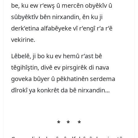
be, ku ew r’ewş û mercên obyêkîv û
sûbyêktîv bên nirxandin, ên ku ji
derk’etina alfabêyeke vî r’engî r’a r’ê
vekirine.
Lêbelê, ji bo ku ev hemû r’ast bê
têgihîştin, divê ev pirsgirêk di nava
goveka bûyer û pêkhatinên serdema
dîrokî ya konkrêt da bê nirxandin...
* * *