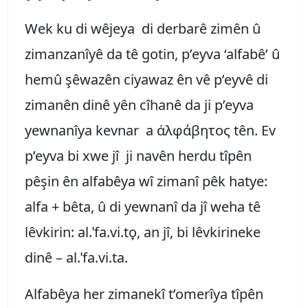
Wek ku di wêjeya di derbarê zimên û
zimanzanîyê da tê gotin, p’eyva ‘alfabê’ û
hemû şêwazên ciyawaz ên vê p’eyvê di
zimanên dinê yên cîhanê da ji p’eyva
yewnanîya kevnar a ἀλφάβητος tên. Ev
p’eyva bi xwe jî ji navên herdu tîpên
pêşin ên alfabêya wî zimanî pêk hatye:
alfa + bêta, û di yewnanî da jî weha tê
lêvkirin: al.ˈfa.vi.to̞, an jî, bi lêvkirineke
dinê – al.ˈfa.vi.ta.
Alfabêya her zimanekî t’omerîya tîpên