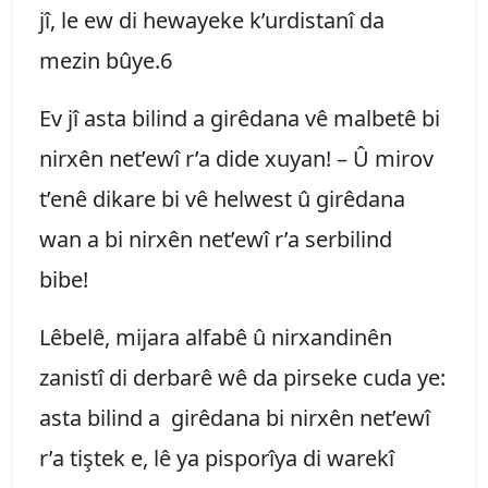
jî, le ew di hewayeke k’urdistanî da
mezin bûye.6
Ev jî asta bilind a girêdana vê malbetê bi
nirxên net’ewî r’a dide xuyan! – Û mirov
t’enê dikare bi vê helwest û girêdana
wan a bi nirxên net’ewî r’a serbilind
bibe!
Lêbelê, mijara alfabê û nirxandinên
zanistî di derbarê wê da pirseke cuda ye:
asta bilind a girêdana bi nirxên net’ewî
r’a tiştek e, lê ya pisporîya di warekî