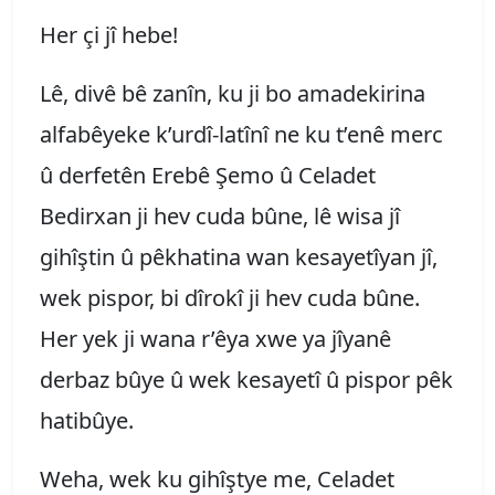
Her çi jî hebe!
Lê, divê bê zanîn, ku ji bo amadekirina
alfabêyeke k’urdî-latînî ne ku t’enê merc
û derfetên Erebê Şemo û Celadet
Bedirxan ji hev cuda bûne, lê wisa jî
gihîştin û pêkhatina wan kesayetîyan jî,
wek pispor, bi dîrokî ji hev cuda bûne.
Her yek ji wana r’êya xwe ya jîyanê
derbaz bûye û wek kesayetî û pispor pêk
hatibûye.
Weha, wek ku gihîştye me, Celadet