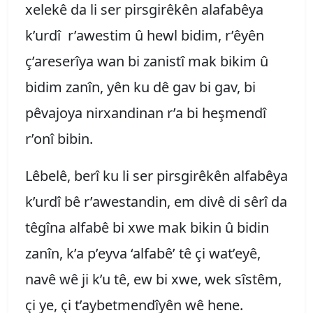
xelekê da li ser pirsgirêkên alafabêya
k’urdî r’awestim û hewl bidim, r’êyên
ç’areserîya wan bi zanistî mak bikim û
bidim zanîn, yên ku dê gav bi gav, bi
pêvajoya nirxandinan r’a bi heşmendî
r’onî bibin.
Lêbelê, berî ku li ser pirsgirêkên alfabêya
k’urdî bê r’awestandin, em divê di sêrî da
têgîna alfabê bi xwe mak bikin û bidin
zanîn, k’a p’eyva ‘alfabê’ tê çi wat’eyê,
navê wê ji k’u tê, ew bi xwe, wek sîstêm,
çi ye, çi t’aybetmendîyên wê hene.